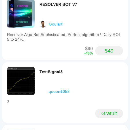
RESOLVER BOT V7
Goulart
Resolver Algo Bot,Sophisticated, Perfect algorithm ! Daily ROI
5 to 24%.
$90
$49
-46%
TestSignal3
queen1052
3
Gratuit