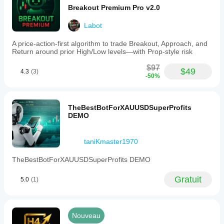
Breakout Premium Pro v2.0
Labot
A price-action-first algorithm to trade Breakout, Approach, and
Return around prior High/Low levels—with Prop-style risk
$97
$49
4.3
(3)
-50%
TheBestBotForXAUUSDSuperProfits
DEMO
taniKmaster1970
TheBestBotForXAUUSDSuperProfits DEMO
Gratuit
5.0
(1)
Nouveau