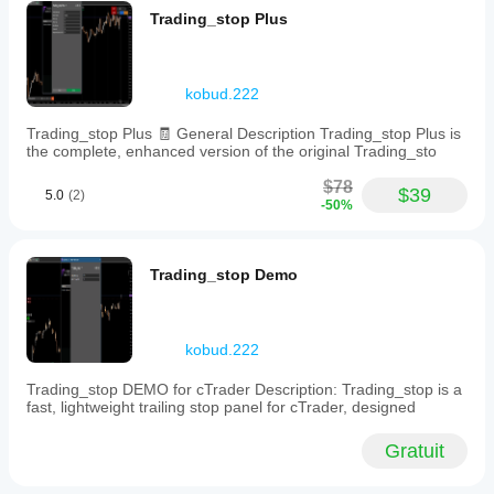
Trading_stop Plus
TraderMaxBBFilterX
TraderMaxBBFilterX Démo
📉 Reversal & Swing trading :
kobud.222
R S (Reversal Strength)
Trading_stop Plus 🧾 General Description Trading_stop Plus is
🔗 Découvrez la collection complète dans le cTrader 
the complete, enhanced version of the original Trading_sto
Store :
$78
👉 Voir plus de 
kobud.222
$39
5.0
(2)
-50%
📩 Questions ? Suggestions ? Remise ?
Contact disponible dans mon profil : Robikobud
Trading_stop Demo
kobud.222
Trading_stop DEMO for cTrader Description: Trading_stop is a
fast, lightweight trailing stop panel for cTrader, designed
Gratuit