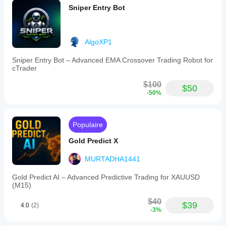
Sniper Entry Bot
AlgoXP1
Sniper Entry Bot – Advanced EMA Crossover Trading Robot for
cTrader
$100
$50
-50%
Populaire
Gold Predict X
MURTADHA1441
Gold Predict AI – Advanced Predictive Trading for XAUUSD
(M15)
$40
$39
4.0
(2)
-3%