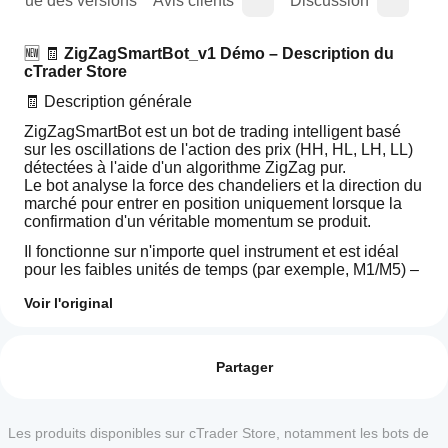
orique des versions
Avis clients
Discussion
Que
🆕 🧾 
ZigZagSmartBot_v1 Démo – Description du 
cTrader Store
🧾 Description générale
ZigZagSmartBot est un bot de trading intelligent basé 
sur les oscillations de l'action des prix (HH, HL, LH, LL) 
détectées à l'aide d'un algorithme ZigZag pur.
Le bot analyse la force des chandeliers et la direction du 
marché pour entrer en position uniquement lorsque la 
confirmation d'un véritable momentum se produit.
Il fonctionne sur n'importe quel instrument et est idéal 
pour les faibles unités de temps (par exemple, M1/M5) – 
parfait pour le scalping et le day trading.
Voir l'original
⚠️ VERSION DÉMO DE 3 JOURS
Profil de trading
Comment
🆕 Cette version est entièrement fonctionnelle mais 
démarrer
Avis : 0
limitée à 
3 jours
 d'utilisation à partir de l'activation.
un cBot ?
Partager
Après 3 jours, le bot cesse de trader et affiche un 
Après
message d'expiration.
Quelles
l'installation,
La version complète est disponible dans le cTrader 
sont les
démarrez
Les produits disponibles sur cTrader Store, notamment les bots de
Avis clients
Store sous le nom 
ZigZagSmartBot (FULL)
.
applications
une