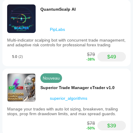
QuantumScalp AI
PipLabs
Multi-indicator scalping bot with concurrent trade management,
and adaptive risk controls for professional forex trading
$79
$49
5.0
(2)
-38%
Nouveau
Superior Trade Manager cTrader v1.0
superior_algorithms
Manage your trades with auto lot sizing, breakeven, trailing
stops, prop firm drawdown limits, and max spread guards.
$78
$39
-50%