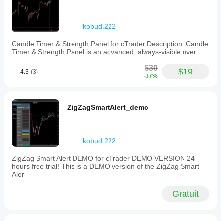
Commission : 4,5 USD / 1 million USD
Plateforme : cTrader Desktop (Mode Backtesting)
kobud.222
📢 Autres outils par kobud.222
Candle Timer & Strength Panel for cTrader Description: Candle
Découvrez plus de bots et d'indicateurs de cet auteur — 
Timer & Strength Panel is an advanced, always-visible over
également disponibles en versions FULL et DEMO :
$30
🔁 Gestion du trailing stop :
$19
4.3
(3)
-37%
Trading_stop (bot)
Trading_stop Démo
📊 Systèmes basés sur les chandeliers :
ZigZagSmartAlert_demo
Candle Timer & Strength
Candle Timer & Strength Démo
Candle Timer & Strength Panel
kobud.222
Candle Timer & Strength Panel Démo
ZigZag Smart Alert DEMO for cTrader DEMO VERSION 24
🎯 ZigZag & Action des prix :
hours free trial! This is a DEMO version of the ZigZag Smart
Aler
Zig zag v.1
Zig zag v.1 Démo
Gratuit
ZigZagSmartAlert
ZigZagSmartAlert_demo
🔬 Tendance et cassure :