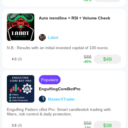
-50%
Auto trendline + RSI + Volume Check
Labot
N.B.: Results with an initial invested capital of 100 euros.
$88
$49
4.0
(2)
-45%
Populaire
EngulfingCoreBotPro
MasterXTrader
Engulfing Pattern cBot Pro: Smart candlestick trading with
filters, risk control & daily protection.
$50
$39
3.6
(3)