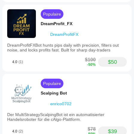
Populaire
DreamProfit_FX
DreamProfitFX
DreamProfitFXBot hunts pips daily with precision, filters out
noise, and locks profits fast. Built for sharp day-traders
$100
$50
4.0
(1)
-50%
Populaire
Scalping Bot
enrico0702
Der MultiStrategyScalpingBot ist ein automatisierter
Handelsroboter für die cAlgo-Plattform.
$78
$39
4.0
(2)