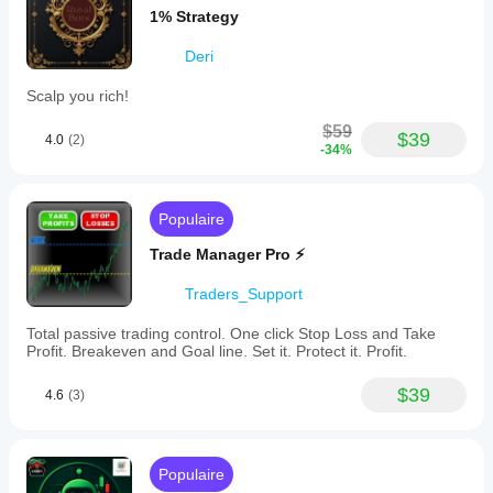
1% Strategy
Deri
Scalp you rich!
$59
$39
4.0
(2)
-34%
Populaire
Trade Manager Pro ⚡
Traders_Support
Total passive trading control. One click Stop Loss and Take
Profit. Breakeven and Goal line. Set it. Protect it. Profit.
$39
4.6
(3)
Populaire