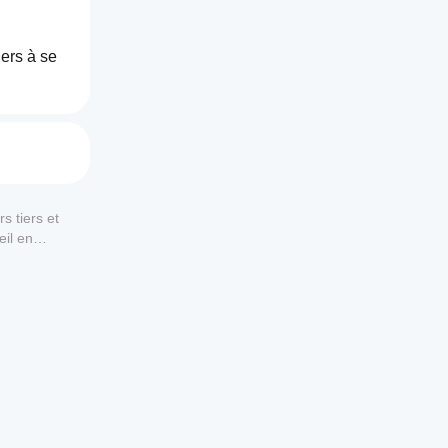
ers à se 
s tiers et
eil en