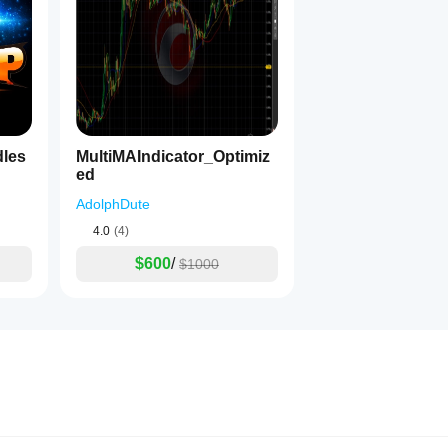
les
MultiMAIndicator_Optimiz
ed
AdolphDute
4.0
(4)
$600
/
$1000