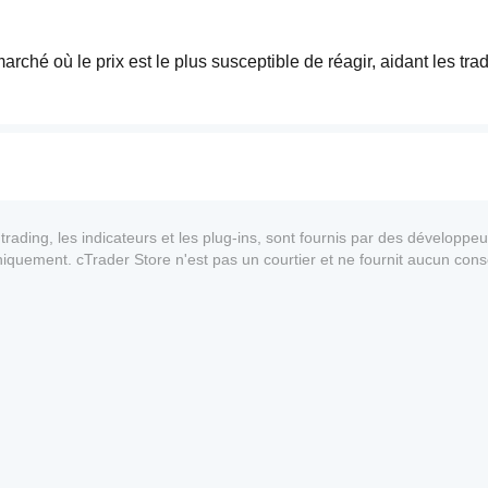
rché où le prix est le plus susceptible de réagir, aidant les trad
 en maintenant une gestion disciplinée des risques.
ading, les indicateurs et les plug-ins, sont fournis par des développeur
 uniquement. cTrader Store n'est pas un courtier et ne fournit aucun cons
enté de l'Or, Rustam Zone offre une manière simple et efficace 
antie quant aux performances futures.
ieux le plus échangé au monde.
1
ce. Tradez avec Rustam Zone.