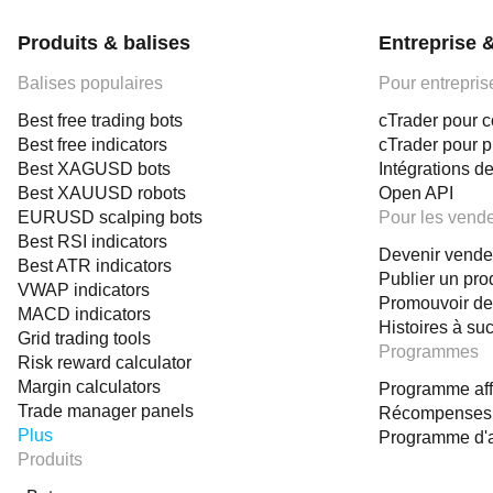
to
enhance
Produits & balises
Entreprise 
signal
precision.
Balises populaires
Pour entrepris
Rustam
Zone
Best free trading bots
aims
cTrader pour c
to
Best free indicators
cTrader pour 
assist
Best XAGUSD bots
Intégrations de
both
beginner
Best XAUUSD robots
Open API
and
EURUSD scalping bots
Pour les vend
experienced
Best RSI indicators
traders
Devenir vende
by
Best ATR indicators
highlighting
Publier un pro
VWAP indicators
high-
Promouvoir de
MACD indicators
probability
Histoires à su
setups
Grid trading tools
with
Programmes
Risk reward calculator
predefined
risk
Margin calculators
Programme affi
and
Trade manager panels
Récompenses
reward
Plus
parameters,
Programme d'
focusing
Produits
on
trend