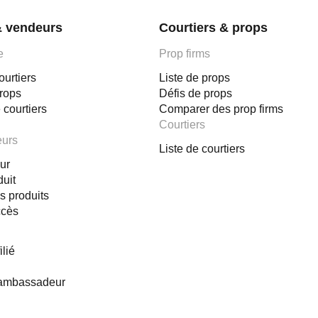
& vendeurs
Courtiers & props
e
Prop firms
ourtiers
Liste de props
props
Défis de props
 courtiers
Comparer des prop firms
Courtiers
eurs
Liste de courtiers
ur
duit
s produits
ccès
lié
ambassadeur