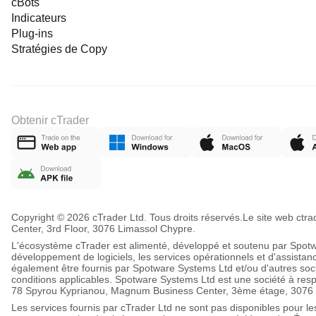
cBots
analysis
Indicateurs
and
breakout
Plug-ins
signals.
Stratégies de Copy
This
tool
is
tailored
specifically
for
Obtenir cTrader
Gold
scalping
on
short
timeframes,
offering
a
professional
and
Copyright © 2026 cTrader Ltd. Tous droits réservés.
Le site web ctr
structured
Center, 3rd Floor, 3076 Limassol Chypre.
approach
L'écosystème cTrader est alimenté, développé et soutenu par Spotwar
to
développement de logiciels, les services opérationnels et d'assistan
trading
également être fournis par Spotware Systems Ltd et/ou d'autres so
this
conditions applicables. Spotware Systems Ltd est une société à res
market.
78 Spyrou Kyprianou, Magnum Business Center, 3ème étage, 3076 L
Profil de l'indicateur
Catégorie
Exigences
Les services fournis par cTrader Ltd ne sont pas disponibles pour le
de
en