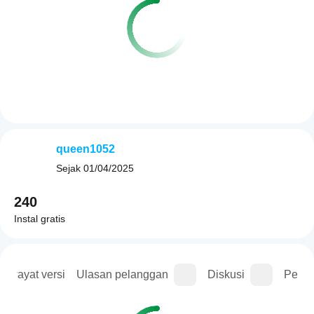
queen1052
Sejak
01/04/2025
240
Instal gratis
Riwayat versi
Ulasan pelanggan
Diskusi
Perta