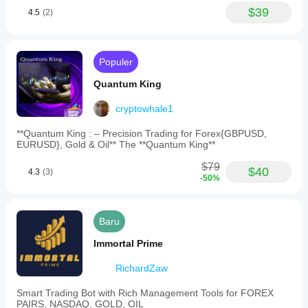
$39
4.5
(2)
Populer
Quantum King
cryptowhale1
**Quantum King : – Precision Trading for Forex{GBPUSD,
EURUSD}, Gold & Oil** The **Quantum King**
$79
$40
4.3
(3)
-50%
Baru
Immortal Prime
RichardZaw
Smart Trading Bot with Rich Management Tools for FOREX
PAIRS, NASDAQ, GOLD, OIL