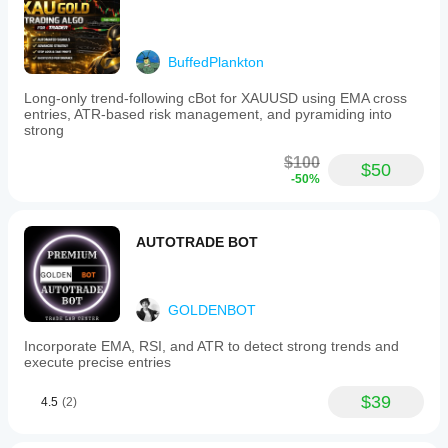
eksekusi.
Pengujian bot
di lingkungan
Anda sendiri
BuffedPlankton
akan
membantu
Long-only trend-following cBot for XAUUSD using EMA cross
Anda
entries, ATR-based risk management, and pyramiding into
memahami
strong
kinerja bot
$100
dalam
$50
-50%
penggunaan
sesungguhnya.
AUTOTRADE BOT
GOLDENBOT
Incorporate EMA, RSI, and ATR to detect strong trends and
execute precise entries
$39
4.5
(2)