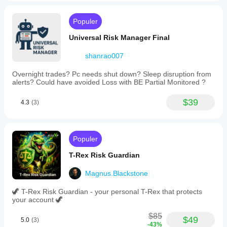
Populer
Universal Risk Manager Final
shanrao007
Overnight trades? Pc needs shut down? Sleep disruption from
alerts? Could have avoided Loss with BE Partial Monitored ?
$39
4.3
(3)
Populer
T-Rex Risk Guardian
Magnus.Blackstone
🦖 T-Rex Risk Guardian - your personal T-Rex that protects
your account 🦖
$85
$49
5.0
(3)
-43%