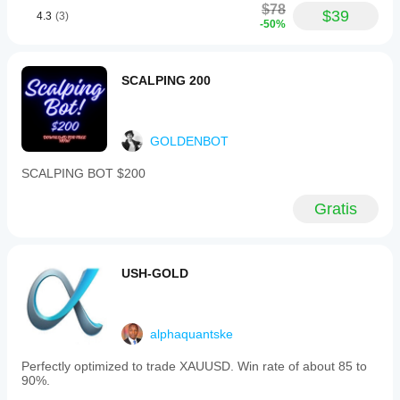
$78
$39
4.3
(3)
-50%
SCALPING 200
GOLDENBOT
SCALPING BOT $200
Gratis
USH-GOLD
alphaquantske
Perfectly optimized to trade XAUUSD. Win rate of about 85 to
90%.