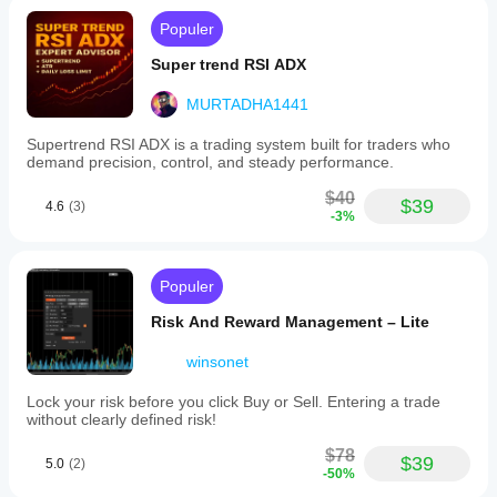
Populer
Super trend RSI ADX
MURTADHA1441
Supertrend RSI ADX is a trading system built for traders who
demand precision, control, and steady performance.
$40
$39
4.6
(3)
-3%
Populer
Risk And Reward Management – Lite
winsonet
Lock your risk before you click Buy or Sell. Entering a trade
without clearly defined risk!
$78
$39
5.0
(2)
-50%