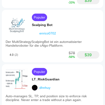
$39
-33%
Populer
Scalping Bot
enrico0702
Der MultiStrategyScalpingBot ist ein automatisierter
Handelsroboter für die cAlgo-Plattform.
$78
$39
4.0
(2)
-50%
Populer
LT_RiskGuardian
dhnhuy
Auto-manages SL, TP, and position size to enforce risk
discipline. Never enter a trade without a plan again.