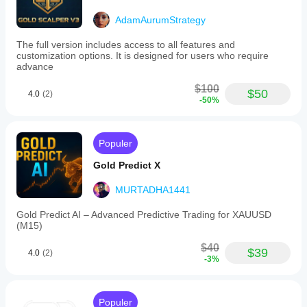
AdamAurumStrategy
The full version includes access to all features and
customization options. It is designed for users who require
advance
$100
$50
4.0
(2)
-50%
Populer
Gold Predict X
MURTADHA1441
Gold Predict AI – Advanced Predictive Trading for XAUUSD
(M15)
$40
$39
4.0
(2)
-3%
Populer