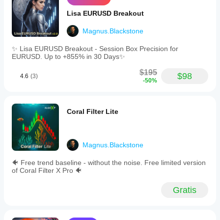
Lisa EURUSD Breakout
Magnus.Blackstone
✨ Lisa EURUSD Breakout - Session Box Precision for
EURUSD. Up to +855% in 30 Days✨
$195
$98
4.6
(3)
-50%
Coral Filter Lite
Magnus.Blackstone
🐠 Free trend baseline - without the noise. Free limited version
of Coral Filter X Pro 🐠
Gratis