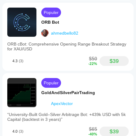
Populer
ORB Bot
ahmedbello82
ORB cBot: Comprehensive Opening Range Breakout Strategy
for XAU/USD
$50
$39
4.3
(3)
-22%
Populer
GoldAndSilverPairTrading
ApexVector
“University-Built Gold–Silver Arbitrage Bot: +439k USD with 5k
Capital (backtest in 3 years)”
$65
$39
4.0
(3)
-40%