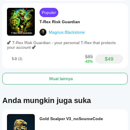
Populer
T-Rex Risk Guardian
Magnus.Blackstone
🦖 T-Rex Risk Guardian - your personal T-Rex that protects
your account 🦖
$85
$49
5.0
(3)
-43%
Muat lainnya
Anda mungkin juga suka
Gold Scalper V3_noSourceCode