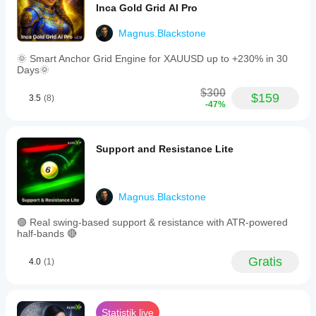
Inca Gold Grid AI Pro
Magnus.Blackstone
🌞 Smart Anchor Grid Engine for XAUUSD up to +230% in 30
Days🌞
$300
$159
3.5
(8)
-47%
Support and Resistance Lite
Magnus.Blackstone
🟢 Real swing-based support & resistance with ATR-powered
half-bands 🔴
Gratis
4.0
(1)
Statistik live