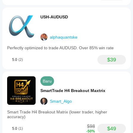
USH-AUDUSD
alphaquantske
Perfectly optimized to trade AUDUSD. Over 85% win rate
$39
5.0
(2)
Baru
SmartTrade H4 Breakout Maxtrix
Smart_Algo
Smart Trade H4 Breakout Matrix (lower trader, higher
accuracy)
$98
$49
5.0
(1)
-50%