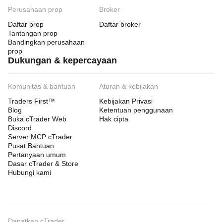
Perusahaan prop
Broker
Daftar prop
Daftar broker
Tantangan prop
Bandingkan perusahaan
prop
Dukungan & kepercayaan
Komunitas & bantuan
Aturan & kebijakan
Traders First™
Kebijakan Privasi
Blog
Ketentuan penggunaan
Buka cTrader Web
Hak cipta
Discord
Server MCP cTrader
Pusat Bantuan
Pertanyaan umum
Dasar cTrader & Store
Hubungi kami
Dapatkan cTrader