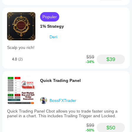
Populer
1% Strategy
Deri
Scalp you rich!
$59
$39
4.0
(2)
-34%
Quick Trading Panel
BossFXTrader
Quick Trading Panel Cbot allows you to trade faster using a
panel in a chart. This includes Trailing Trigger and Locked.
$99
$50
-50%