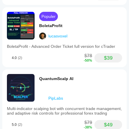
Populer
BoletaProfit
lucasvoxel
BoletaProfit - Advanced Order Ticket full version for cTrader
$78
$39
4.0
(2)
-50%
QuantumScalp AI
PipLabs
Multi-indicator scalping bot with concurrent trade management,
and adaptive risk controls for professional forex trading
$79
$49
5.0
(2)
-38%