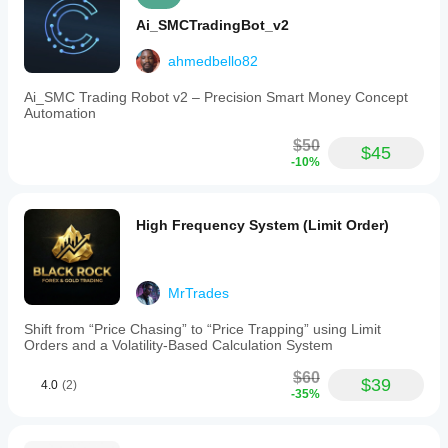
Ai_SMCTradingBot_v2
ahmedbello82
Ai_SMC Trading Robot v2 – Precision Smart Money Concept
Automation
$50
$45
-10%
High Frequency System (Limit Order)
MrTrades
Shift from “Price Chasing” to “Price Trapping” using Limit
Orders and a Volatility-Based Calculation System
$60
$39
4.0
(2)
-35%