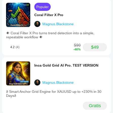
Populer
Coral Filter X Pro
Magnus.Blackstone
🐠 Coral Filter X Pro turns trend detection into a simple,
repeatable workflow 🐠
$90
$49
4.2
(4)
-46%
Inca Gold Grid AI Pro. TEST VERSION
Magnus.Blackstone
ð Smart Anchor Grid Engine for XAUUSD up to +230% in 30
Daysð
Gratis