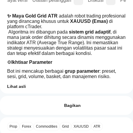
Riwayat versi
Ulasan pelanggan
Diskusi
Perta
✨ Maya Gold Grid ATR
 adalah robot trading profesional 
yang dirancang khusus untuk 
XAUUSD (Emas)
 di 
platform cTrader.
 Algoritma ini dibangun pada 
sistem grid adaptif
, di 
mana jarak order dihitung secara dinamis menggunakan 
indikator ATR (Average True Range). Ini memastikan 
strategi menyesuaikan dengan volatilitas pasar saat ini 
dan tetap efektif dalam berbagai kondisi. 
⚙️
Ikhtisar Parameter
Bot ini mencakup berbagai 
grup parameter
: preset, 
sesi, grid, volume, basket, dan manajemen risiko. 
Struktur ini membuatnya cocok baik untuk trader yang 
Lihat asli
lebih suka solusi plug-and-play maupun untuk 
Profil trading
pengguna tingkat lanjut yang menginginkan kontrol 
Bagaimana
penuh.
cara
Ulasan: 0
memulai
Bagikan
Anda dapat memilih dari 
preset siap pakai
 (Risiko 
cBot?
Rendah, Risiko Tinggi) untuk pengaturan cepat sesuai 
gaya yang Anda sukai.
Setelah
Aplikasi
 Untuk trader tingkat lanjut, juga tersedia 
mode Kustom
instalasi,
Ulasan pelanggan
Prop
Forex
Commodities
Grid
XAUUSD
ATR
yang memungkinkan 
cTrader
konfigurasi manual yang tepat
mulai