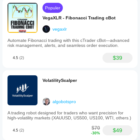
Populer
VegaXLR - Fibonacci Trading cBot
vegaxlr
Automate Fibonacci trading with this cTrader cBot—advanced
risk management, alerts, and seamless order execution.
$39
4.5
(2)
VolatilityScalper
algobotspro
A trading robot designed for traders who want precision for
high-volatility markets (XAUUSD, US500, US100, WTI, others.)
$70
$49
4.5
(2)
-30%