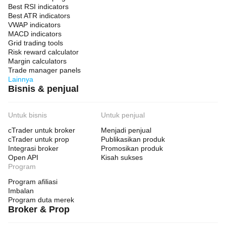
Best RSI indicators
Best ATR indicators
VWAP indicators
MACD indicators
Grid trading tools
Risk reward calculator
Margin calculators
Trade manager panels
Lainnya
Bisnis & penjual
Untuk bisnis
Untuk penjual
cTrader untuk broker
Menjadi penjual
cTrader untuk prop
Publikasikan produk
Integrasi broker
Promosikan produk
Open API
Kisah sukses
Program
Program afiliasi
Imbalan
Program duta merek
Broker & Prop