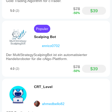
Gold Trading Algorithm for cTrader.
• Dukungan:
 Pembaruan rutin dan dukungan teknis
$78
$39
5.0
(2)
-50%
➡️ Jangan biarkan satu perdagangan buruk 
merugikan tantangan Anda! Investasikan dalam 
perdagangan disiplin hari ini!
Populer
➡️ Jangan biarkan satu perdagangan buruk 
merugikan tantangan Anda! Investasikan dalam 
Scalping Bot
perdagangan disiplin hari ini!
enrico0702
Der MultiStrategyScalpingBot ist ein automatisierter
Handelsroboter für die cAlgo-Plattform.
$78
$39
4.0
(2)
-50%
CRT_Level
ahmedbello82