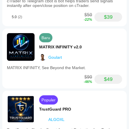
cTrader to Telegram cBot is bot helps traders send signals
instantly after open/close position on cTrader.
$50
$39
5.0
(2)
-22%
Baru
MATRIX INFINITY v2.0
Goulart
MATRIX INFINITY, See Beyond the Market.
$90
$49
-46%
Populer
TrustGuard PRO
ALGOXL