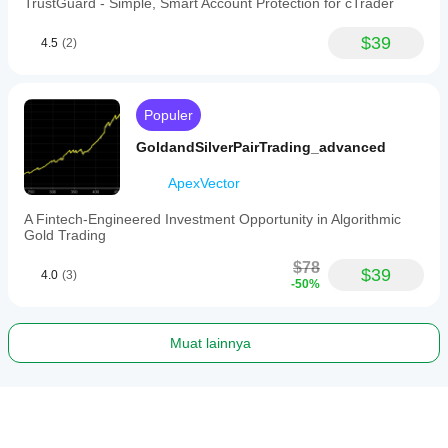
TrustGuard - Simple, Smart Account Protection for cTrader
$39
4.5
(2)
Populer
GoldandSilverPairTrading_advanced
ApexVector
A Fintech-Engineered Investment Opportunity in Algorithmic
Gold Trading
$78
$39
4.0
(3)
-50%
Muat lainnya