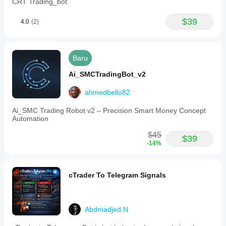
CRT Trading_bot
$39
4.0
(2)
Baru
Ai_SMCTradingBot_v2
ahmedbello82
Ai_SMC Trading Robot v2 – Precision Smart Money Concept
Automation
$45
$39
-14%
cTrader To Telegram Signals
Abdmadjed.N