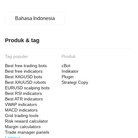
Bahasa Indonesia
Produk & tag
Tag populer
Produk
Best free trading bots
cBot
Best free indicators
Indikator
Best XAGUSD bots
Plugin
Best XAUUSD robots
Strategi Copy
EURUSD scalping bots
Best RSI indicators
Best ATR indicators
VWAP indicators
MACD indicators
Grid trading tools
Risk reward calculator
Margin calculators
Trade manager panels
Lainnya