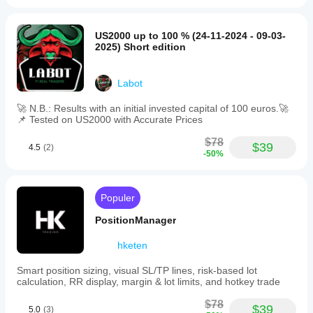
1. Target Ekuitas $
Level total ekuitas akun untuk mengunci keuntungan. 
Penting untuk mengelola kemajuan tantangan secara 
US2000 up to 100 % (24-11-2024 - 09-03-
keseluruhan.
2025) Short edition
2. Stop Ekuitas $
Level ekuitas kritis untuk penghentian darurat. 
Labot
Pertahanan terakhir Anda terhadap penghentian akun.
🚀 N.B.: Results with an initial invested capital of 100 euros.🚀
3. Gunakan Penutupan Ekuitas
📌 Tested on US2000 with Accurate Prices
Mengaktifkan perlindungan modal di seluruh sistem.
$78
$39
4.5
(2)
1. Target Ekuitas $
-50%
Level total modal akun untuk mengunci keuntungan. 
Fungsi kunci untuk mengontrol kemajuan tantangan.
Populer
2. Stop Ekuitas $
Level modal kritis untuk penutupan darurat semua 
PositionManager
posisi. Pertahanan terakhir dari kehilangan akun.
hketen
3. Gunakan Penutupan Ekuitas
Mengaktifkan sistem perlindungan modal untuk seluruh 
Smart position sizing, visual SL/TP lines, risk-based lot
akun.
calculation, RR display, margin & lot limits, and hotkey trade
⏰ Penutupan Berdasarkan Waktu / Time Close
$78
$39
5.0
(3)