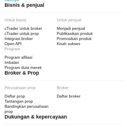
Bisnis & penjual
Untuk bisnis
Untuk penjual
cTrader untuk broker
Menjadi penjual
cTrader untuk prop
Publikasikan produk
Integrasi broker
Promosikan produk
Open API
Kisah sukses
Program
Program afiliasi
Imbalan
Program duta merek
Broker & Prop
Perusahaan prop
Broker
Daftar prop
Daftar broker
Tantangan prop
Bandingkan perusahaan
prop
Dukungan & kepercayaan