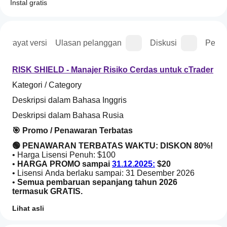
Instal gratis
Riwayat versi
Ulasan pelanggan
Diskusi
Perta
RISK SHIELD - Manajer Risiko Cerdas untuk cTrader
Kategori / Category
Deskripsi dalam Bahasa Inggris
Deskripsi dalam Bahasa Rusia
🎯 Promo / Penawaran Terbatas
🟢 PENAWARAN TERBATAS WAKTU: DISKON 80%!
• Harga Lisensi Penuh: $100
• 
HARGA PROMO sampai 
31.12.2025:
 $20
• Lisensi Anda berlaku sampai: 31 Desember 2026
• 
Semua pembaruan sepanjang tahun 2026 
termasuk GRATIS.
Amankan keunggulan Anda di pasar dengan 
Lihat asli
manajemen risiko profesional dengan harga tak 
Profil trading
tertandingi!
Bagaimana