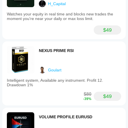
Visual Sets Count:
 quante linee storico POC 
H_Capital
mantenere
DirBand / ResultEps / SetScoreThreshold:
Watches your equity in real time and blocks new trades the
controlla quanto è severo il motore sessione
moment you're near your daily or max loss limit.
Bias Combine Mode:
 definisce quanto 
conservativo è il bias finale
$49
Dashboard Mode:
 BaseOnly vs Detailed
Optimization Mode:
 disabilita visual/log per test di 
performance
NEXUS PRIME RSI
Goulart
Intelligent system, Available any instrument. Profit 12.
Drawdown 1%
$80
$49
-39%
VOLUME PROFILE EURUSD