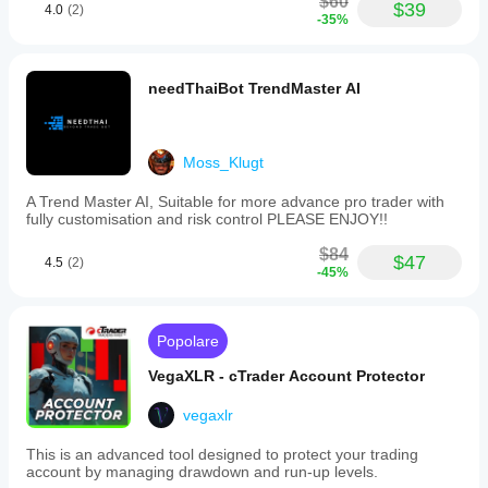
$60
$39
4.0
(2)
AGR
 (accordo tra HYB/V/BB)
-35%
CLR
 (quanto forti/chiare sono gli input)
PRG
 (quanto è stata “progressiva” la mossa 
durante la sessione)
needThaiBot TrendMaster AI
Infine, combina le tre sessioni in un 
SetScore
 e etichetta 
il 
Session Bias
 complessivo.
Moss_Klugt
3) “Combined Bias” finale (la tua risposta principale)
A Trend Master AI, Suitable for more advance pro trader with
fully customisation and risk control PLEASE ENJOY!!
Scegli come combinare i due motori:
$84
BothAgree (default):
 mostra Bullish/Bearish solo 
$47
4.5
(2)
-45%
se 
entrambi
 i motori concordano; altrimenti 
Balanced
 (o Pending se incompleto).
HeikinOnly:
 solo il bias Heikin a timeframe 
superiore.
Popolare
SessionOnly:
 solo il risultato del motore sessione.
VegaXLR - cTrader Account Protector
Questo è un filtro pratico: se vuoi meno operazioni ma 
un allineamento più pulito, usa 
BothAgree
.
vegaxlr
This is an advanced tool designed to protect your trading
account by managing drawdown and run-up levels.
1) Intestazione Dashboard (linea superiore)