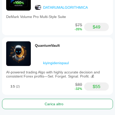
DATARUMALGORITHMICA
DeMark Volume Pro Multi-Style Suite
$75
$49
-35%
QuantumVault
kiyingidenispaul
AI-powered trading Algo with highly accurate decision and
consistent Forex profits—Set. Forget. Signal. Profit. 💰
$80
$55
3.5
(2)
-32%
Carica altro