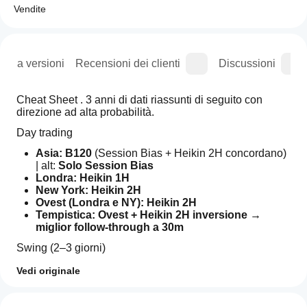
Vendite
ogia versioni
Recensioni dei clienti
Discussioni
Cheat Sheet . 3 anni di dati riassunti di seguito con 
direzione ad alta probabilità.
Day trading
Asia:
B120
 (Session Bias + Heikin 2H concordano) 
| alt: 
Solo Session Bias
Londra:
Heikin 1H
New York:
Heikin 2H
Ovest (Londra e NY):
Heikin 2H
Tempistica:
Ovest + Heikin 2H inversione → 
miglior follow-through a 30m
Swing (2–3 giorni)
Direzione (3 giorni / 72h):
Global Session Bias
Vedi originale
(Asia+Londra+New York combinati)
Profilo di trading
Come
Filtro di ingresso:
Global Session Bias + Heikin 
faccio
Recensioni: 0
4H concordano
 (se non concordano → salta)