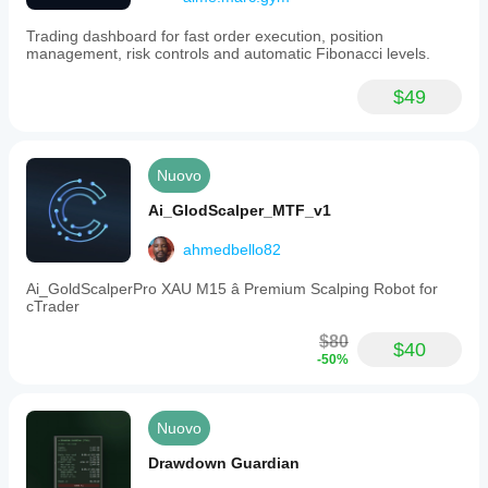
Linee separate per 
AS
, 
LO
, 
NY
Trading dashboard for fast order execution, position
Disegna più “set storici” (default 6), sfumando quelli 
management, risk controls and automatic Fibonacci levels.
più vecchi
3) Marcatori Inversione Heikin (sul grafico)
$49
Quando il bias Heikin si inverte, il bot stampa marcatori:
Inversione rottura pivot
 usa il tuo 
Simbolo 
Nuovo
Inversione Pivot
 (default ●)
Inversione Inside Engine
 usa il tuo 
Simbolo 
Ai_GlodScalper_MTF_v1
Inversione Inside
 (default ◆)
I colori differiscono per direzione e tipo di inversione 
ahmedbello82
(così puoi capire “perché” è cambiato)
Ai_GoldScalperPro XAU M15 â Premium Scalping Robot for
cTrader
Parametri più importanti (cosa evidenziare nel tuo pitch)
$80
$40
Bias TF (minuti):
 imposta il “timeframe di 
-50%
ancoraggio” per il bias Heikin (es. 240, 360, 720)
MinInsideBarsForReversal:
 controlla quanto deve 
essere stretto un coil prima che l’inside engine 
Nuovo
possa invertire
Use Session Bias:
 abilita/disabilita il motore 
Drawdown Guardian
sessione