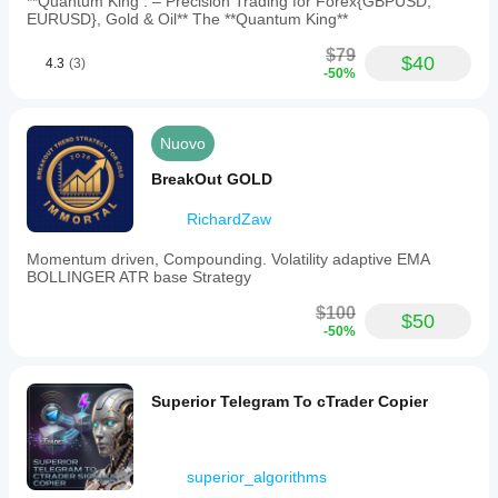
**Quantum King : – Precision Trading for Forex{GBPUSD,
EURUSD}, Gold & Oil** The **Quantum King**
SE | Bias | Conf | Vote | Dir | HYB | V | BB | RS | OC | 
AGR | CLR | PRG | Sk
$79
$40
4.3
(3)
-50%
Spiegazione colonna per colonna (semplice)
SE
: etichetta sessione (AS, LO, NY)
Bias
: Rialzista / Ribassista / Balanced (per quella 
Nuovo
sessione)
Conf
: percentuale di confidenza per quella sessione
BreakOut GOLD
Vote
: voto direzionale (segno bias × confidenza)
Dir
: DirScore = media(HYB, V, BB)
RichardZaw
HYB
: punteggio posizionamento chiusura ibrido
Momentum driven, Compounding. Volatility adaptive EMA
Combina “chiusura dentro il range” + “chiusura 
BOLLINGER ATR base Strategy
vs POC”
V
: skew volume effettivo
$100
$50
Basato su 
volume sessione metà superiore vs 
-50%
metà inferiore
Può invertire se confligge con il “risultato” (vedi 
Sk sotto)
Superior Telegram To cTrader Copier
BB
: punteggio rottura corpo
Misura il momentum solo rottura rispetto al 
confine del corpo della candela precedente
superior_algorithms