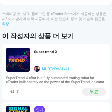
사
강세 및 약세 구역을 즉시 구분합니다.
용
모두
5
4
3
2
1
할
동적 업데이트: 각 새로운 캔들과 차트 확대/축소에 따라 
트레이딩 봇, 지표, 플러그인 등 cTrader Store에서 제공되는 상품은
수
구역이 자동으로 조정됩니다.
이
제3자 개발자에 의해 제공되며, 이는 단순히 정보 및 기술적 접근을 목
있
상
사용자 지정 가능한 외관: 선 스타일, 두께 및 구역 색상을 
적으로 제공된 것입니다. cTrader Store는 중개인이 아니며, 투자 조
확장
나
품
차트 테마에 맞게 변경할 수 있습니다.
언, 개인별 추천 또는 향후 성과에 대한 어떠한 보장도 제공하지 않습
요?
에
니다.
이 작성자의 상품 더 보기
경량 및 빠름: 대용량 데이터셋이 있는 실계좌에서도 최소 
설치
대
어떤
CPU 사용량으로 최적화되었습니다.
후
한
cTrader
인스
리
모든 심볼 및 시간대에서 작동: 외환부터 원자재, 지수, 암
앱이
턴스
뷰
호화폐까지.
Super trend X
를
Store의
가
추가
아
왜 사용해야 하나요? 일간 시가는 전문 트레이더들이 가
지표를
하여
직
장 주목하는 가격 수준 중 하나입니다. 강세 및 약세 구역
지원하
기술
없
을 시각적으로 구분함으로써 이 지표는 시장 심리에 대한 
나요?
MURTADHA1441
분석
습
즉각적인 정보를 제공하여 더 빠르고 자신감 있는 거래 결
맞춤형
을
니
정을 내리는 데 도움을 줍니다.
SuperTrend X cBot is a fully automated trading robot for
지
지표는
위한
다.
cTrader built entirely on the power of the SuperTrend indicator
표
cTrader
결론 이것은 단순한 차트상의 선이 아니라 시각적 거래 우
지표
이
를
Windows
위입니다. 스캘핑, 데이 트레이딩 또는 스윙 트레이딩을 
를
미
무료
4.3
(3)
및 Mac에
어
하든, Daily Open Color Zones 지표는 하루 중 가장 중요
사용
사
서만 사
한 가격 수준 중 하나에 당신을 고정시켜 줄 것입니다.
떻
할
용
용할 수
게
수
해
있습니
있습
테
보
인기
다.