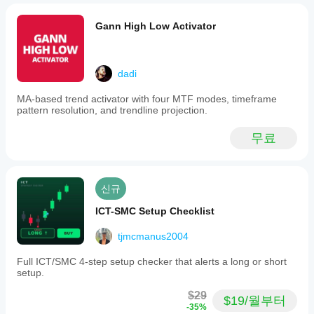
Gann High Low Activator
dadi
MA-based trend activator with four MTF modes, timeframe
pattern resolution, and trendline projection.
무료
신규
ICT-SMC Setup Checklist
tjmcmanus2004
Full ICT/SMC 4-step setup checker that alerts a long or short
setup.
$29
$19/월부터
-35%