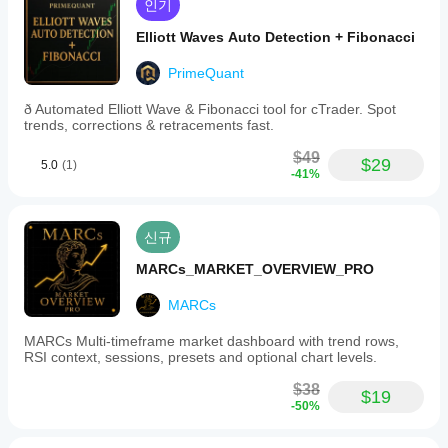
인기
Elliott Waves Auto Detection + Fibonacci
PrimeQuant
ð Automated Elliott Wave & Fibonacci tool for cTrader. Spot
trends, corrections & retracements fast.
$49
$29
5.0
(1)
-41%
신규
MARCs_MARKET_OVERVIEW_PRO
MARCs
MARCs Multi-timeframe market dashboard with trend rows,
RSI context, sessions, presets and optional chart levels.
$38
$19
-50%