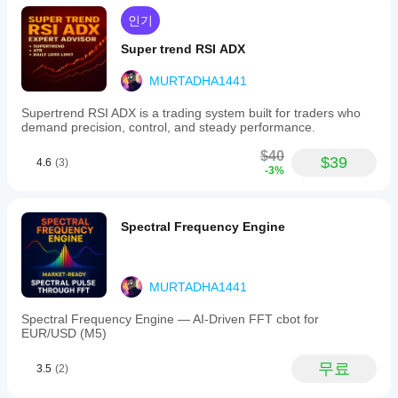
인기
Super trend RSI ADX
MURTADHA1441
Supertrend RSI ADX is a trading system built for traders who
demand precision, control, and steady performance.
$40
$39
4.6
(3)
-3%
Spectral Frequency Engine
MURTADHA1441
Spectral Frequency Engine — AI-Driven FFT cbot for
EUR/USD (M5)
무료
3.5
(2)