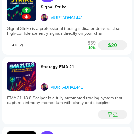
니
셨
스
다.
나
트
Signal Strike
요?
할
다
MURTADHA1441
수
른
있
사
Signal Strike is a professional trading indicator delivers clear,
나
람
high‑confidence entry signals directly on your chart
요?
들
$39
에
다양
$20
4.0
(2)
지
-49%
게
한
표
가
심벌
매
장
및
먼
기간
개
Strategy EMA 21
저
에
변
소
지표
수
개
를
를
해
적용
MURTADHA1441
조
주
하여
정
세
EMA 21 13 8 Scalper is a fully automated trading system that
다양
해
captures intraday momentum with clarity and discipline
요!
한
야
시장
하
조건
무료
에서
나
지표
요?
가
예,