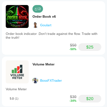
신규
Order Book v6
Goulart
Order book indicator .Don't trade against the flow. Trade with
the truth!
$50
$25
-50%
Volume Meter
BossFXTrader
Volume Meter
$30
$20
5.0
(1)
-34%