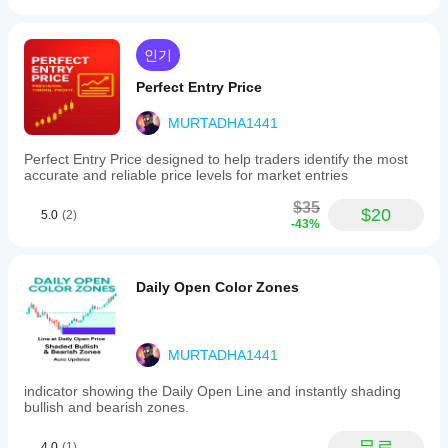
인기
Perfect Entry Price
MURTADHA1441
Perfect Entry Price designed to help traders identify the most
accurate and reliable price levels for market entries
$35
$20
5.0
(2)
-43%
Daily Open Color Zones
MURTADHA1441
indicator showing the Daily Open Line and instantly shading
bullish and bearish zones.
무료
4.0
(1)