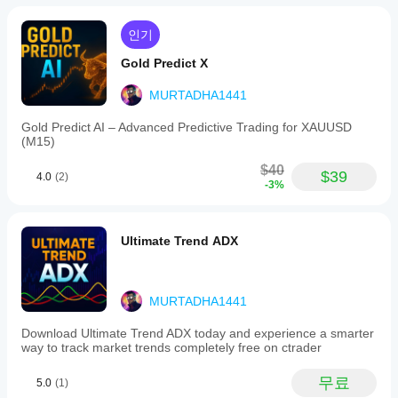
인기
Gold Predict X
MURTADHA1441
Gold Predict AI – Advanced Predictive Trading for XAUUSD
(M15)
$40
$39
4.0
(2)
-3%
Ultimate Trend ADX
MURTADHA1441
Download Ultimate Trend ADX today and experience a smarter
way to track market trends completely free on ctrader
무료
5.0
(1)