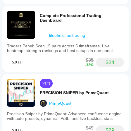
Complete Professional Trading
Dashboard
lifeofmichaeltrading
Traders Panel: Scan 15 pairs across 5 timeframes. Live
heatmap, strength rankings and best setups in one panel.
$35
$24
5.0
(1)
-32%
인기
PRECISION SNIPER by PrimeQuant
PrimeQuant
Precision Sniper by PrimeQuant: Advanced confluence engine
with auto-presets, dynamic TP/SL, and live backtest stats.
$49
$29
5.0
(1)