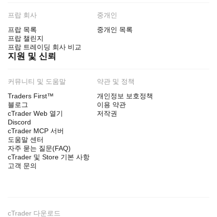
프랍 회사
중개인
프랍 목록
중개인 목록
프랍 챌린지
프랍 트레이딩 회사 비교
지원 및 신뢰
커뮤니티 및 도움말
약관 및 정책
Traders First™
개인정보 보호정책
블로그
이용 약관
cTrader Web 열기
저작권
Discord
cTrader MCP 서버
도움말 센터
자주 묻는 질문(FAQ)
cTrader 및 Store 기본 사항
고객 문의
cTrader 다운로드