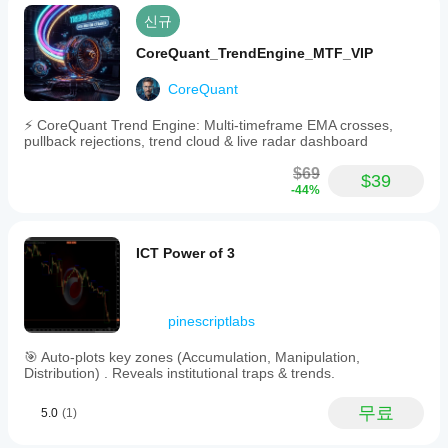
신규
CoreQuant_TrendEngine_MTF_VIP
CoreQuant
⚡ CoreQuant Trend Engine: Multi-timeframe EMA crosses,
pullback rejections, trend cloud & live radar dashboard
$69
$39
-44%
ICT Power of 3
pinescriptlabs
🎯 Auto-plots key zones (Accumulation, Manipulation,
Distribution) . Reveals institutional traps & trends.
무료
5.0
(1)