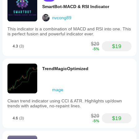
SmartBot-MACD & RSI Indicator
nvcong89
This indicator is a combination of MACD and RSI into one. This
is perfect fusion and powerful indicator ever.
$20
$19
4.3
(3)
-5%
TrendMagicOptimized
mage
Clean trend indicator using CCI & ATR. Highlights up/down
trends with adaptive, no-repaint lines.
$20
$19
4.6
(3)
-5%