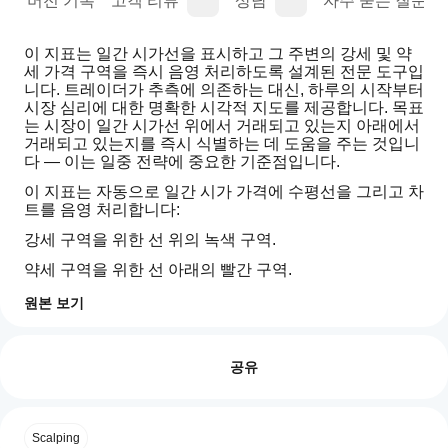
명
버전 기록
고객 리뷰
상담
자주 묻는 질문(FA
이 지표는 일간 시가선을 표시하고 그 주변의 강세 및 약
세 가격 구역을 즉시 음영 처리하도록 설계된 전문 도구입
니다. 트레이더가 추측에 의존하는 대신, 하루의 시작부터 
시장 심리에 대한 명확한 시각적 지도를 제공합니다. 목표
는 시장이 일간 시가선 위에서 거래되고 있는지 아래에서 
거래되고 있는지를 즉시 식별하는 데 도움을 주는 것입니
다 — 이는 일중 전략에 중요한 기준점입니다.
이 지표는 자동으로 일간 시가 가격에 수평선을 그리고 차
트를 음영 처리합니다:
강세 구역을 위한 선 위의 녹색 구역.
약세 구역을 위한 선 아래의 빨간 구역.
이 단순하지만 강력한 시각적 신호는 트레이더가 편향을 
원본 보기
빠르게 평가하고 잠재적 반전을 발견하며 거래를 현재 시
지표 프로필
지
장 방향에 맞추는 데 도움을 줍니다.
표
리뷰: 0
특징
를
공유
어
자동 일간 시가선: 정확한 일간 시가 가격을 정밀하게 표
떻
시합니다.
게
고객 리뷰
Scalping
명확한 색상 구역: 사용자 지정 가능한 색상과 투명도로 