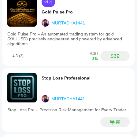
어떻
인기
매개
게
변수
Gold Pulse Pro
작동
를
하는
수정
MURTADHA1441
지
하여
이해
자신
Gold Pulse Pro – An automated trading system for gold
할
의
(XAUUSD) precisely engineered and powered by advanced
수
전략
algorithms
있습
에
니
맞게
$40
$39
4.3
(3)
다.
지표
-3%
를
조정
할
Stop Loss Professional
수
있습
니
다.
MURTADHA1441
Stop Loss Pro – Precision Risk Management for Every Trader
무료