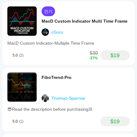
인기
MacD Custom Indicator Multi Time Frame
cGuru
MacD Custom Indicator-Multiple Time Frame
$30
$19
5.0
(2)
-37%
FiboTrend-Pro
Thomas-Sparrow
😎Read the description before purchasing💩
$19
5.0
(1)