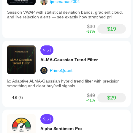
tjmcmanus2004
Session VWAP with statistical deviation bands, gradient cloud,
and live rejection alerts — see exactly how stretched pri
$30
$19
-37%
인기
ALMA-Gaussian Trend Filter
PrimeQuant
📈 Adaptive ALMA-Gaussian hybrid trend filter with precision
smoothing and clear buy/sell signals.
$49
$29
4.6
(3)
-41%
인기
Alpha Sentiment Pro