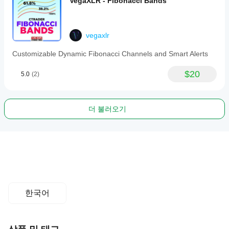
VegaXLR - Fibonacci Bands
vegaxlr
Customizable Dynamic Fibonacci Channels and Smart Alerts
$20
5.0
(2)
더 불러오기
한국어