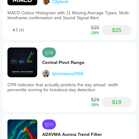
Cityland
MACD Colour Histogram with 11 Moving Average Types, Multi-
timeframe confirmation and Sound Signal Alert.
$35
$25
4.7
(4)
-29%
신규
Central Pivot Range
tjmcmanus2004
CPR indicator that actually predicts the day ahead: width
percentile scoring for breakout-day detection
$29
$19
-35%
인기
ADXVMA Aurora Trend Filter