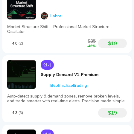
Labot
Market Structure Shift – Professional Market Structure
Oscillator
$35
$19
4.0
(2)
-46%
인기
Supply Demand V1-Premium
lifeofmichaeltrading
Auto-detect supply & demand zones, remove broken levels,
and trade smarter with real-time alerts. Precision made simple.
$19
4.3
(3)