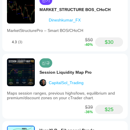
인기
MARKET_STRUCTURE BOS_CHoCH
Dineshkumar_FX
MarketStructurePro – Smart BOS/CHoCH
$50
$30
4.3
(3)
-40%
신규
Session Liquidity Map Pro
CapitalSol_Trading
Maps session ranges, previous highs/lows, equilibrium and
premium/discount zones on your cTrader chart.
$39
$25
-36%