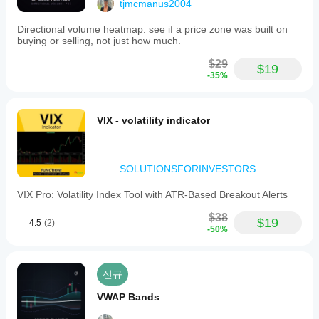
tjmcmanus2004
Directional volume heatmap: see if a price zone was built on
buying or selling, not just how much.
$29
$19
-35%
VIX - volatility indicator
SOLUTIONSFORINVESTORS
VIX Pro: Volatility Index Tool with ATR-Based Breakout Alerts
$38
$19
4.5
(2)
-50%
신규
VWAP Bands