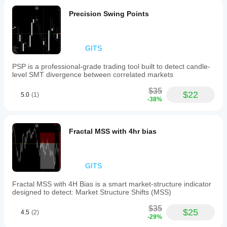
게
수
스윙 포인트를 시각적으로 연결
question,
있습니
있습
테
and the
Precision Swing Points
다.
니
✔ 피보나치 50% 레벨
스
first test
다.
should
트
차트에 진입 구역 강조 표시
keep DD
할
under 3
GITS
✔ 바이어스 표시 패널
수
percent.
있
현재 4시간 방향성 바이어스 표시
PSP is a professional-grade trading tool built to detect candle-
나
level SMT divergence between correlated markets
ChartPatternAce
✔ MSS 알림 패널
요?
$35
다양
$22
5.0
(1)
활성 신호 및 진입 레벨 표시
February 26, 2026
지
-38%
한
표
✔ 사운드 알림 (선택 사항)
심벌
The
매
및
first
reaction
기간
개
Fractal MSS with 4hr bias
should
에
변
입력 매개변수
not be
지표
수
the only
프랙탈 기간
를
를
input,
적용
GITS
but
조
스윙 민감도를 조절합니다.
하여
clean
정
Fractal MSS with 4H Bias is a smart market-structure indicator
다양
zones
낮은 값 → 더 많은 신호
해
designed to detect: Market Structure Shifts (MSS)
한
can still
높은 값 → 강한 스윙만
야
fail.
시장
$35
하
조건
$25
4.5
(2)
-29%
에서
나
4시간 바이어스 필터 사용