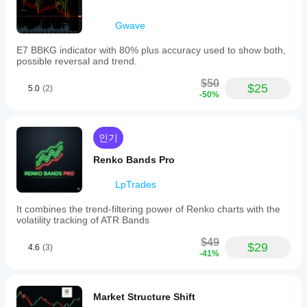
Gwave
E7 BBKG indicator with 80% plus accuracy used to show both,
possible reversal and trend.
$50
$25
5.0
(2)
-50%
인기
Renko Bands Pro
LpTrades
It combines the trend-filtering power of Renko charts with the
volatility tracking of ATR Bands
$49
$29
4.6
(3)
-41%
Market Structure Shift