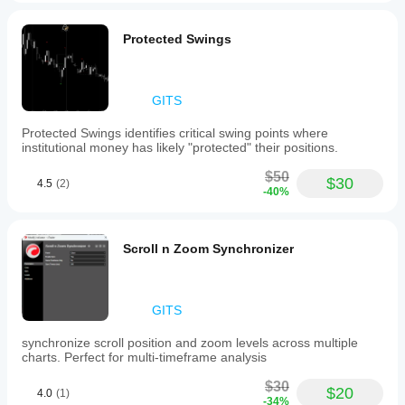
지표
요?
가
상위 타임프레임을 기반으로 신호를 필터링합니다.
예,
어떻
Protected Swings
매개
권장: 
게
켜기
변수
작동
를
하는
수정
GITS
지
MSS 알림 표시
하여
이해
자신
Protected Swings identifies critical swing points where
차트에 신호 텍스트를 표시합니다.
할
의
institutional money has likely "protected" their positions.
수
전략
있습
에
$50
$30
니
4.5
(2)
알림 소리
맞게
-40%
다.
지표
MSS 형성 시 알림음을 재생합니다.
를
조정
Scroll n Zoom Synchronizer
할
패턴 라인 그리기
수
있습
차트에 시각적 구조를 표시합니다.
니
GITS
다.
알림만 원하면 비활성화하세요.
synchronize scroll position and zoom levels across multiple
charts. Perfect for multi-timeframe analysis
지표를 사용한 거래 방법
$30
$20
4.0
(1)
1단계
-34%