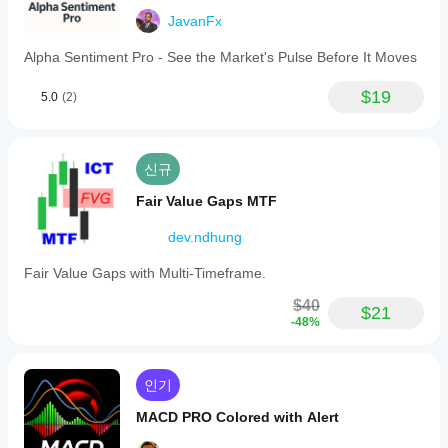
JavanFx
Alpha Sentiment Pro - See the Market's Pulse Before It Moves
$19
5.0
(2)
신규
Fair Value Gaps MTF
dev.ndhung
Fair Value Gaps with Multi-Timeframe.
$40
$21
-48%
인기
MACD PRO Colored with Alert