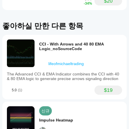
$20
-34%
좋아하실 만한 다른 항목
CCI - With Arrows and 40 80 EMA
Logic_noSourceCode
lifeofmichaeltrading
The Advanced CCI & EMA Indicator combines the CCI with 40
& 80 EMA logic to generate precise arrows signaling direction
$19
5.0
(1)
신규
Impulse Heatmap