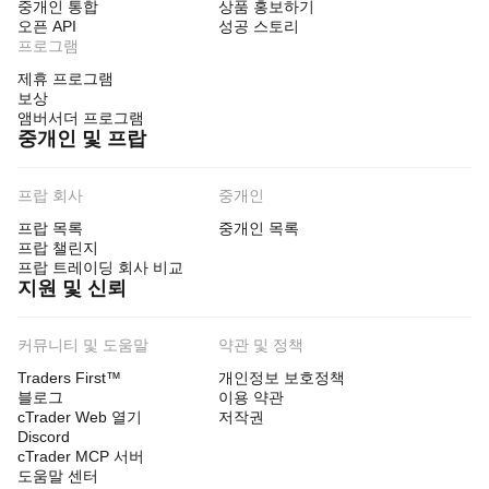
중개인 통합
상품 홍보하기
오픈 API
성공 스토리
프로그램
제휴 프로그램
보상
앰버서더 프로그램
중개인 및 프랍
프랍 회사
중개인
프랍 목록
중개인 목록
프랍 챌린지
프랍 트레이딩 회사 비교
지원 및 신뢰
커뮤니티 및 도움말
약관 및 정책
Traders First™
개인정보 보호정책
블로그
이용 약관
cTrader Web 열기
저작권
Discord
cTrader MCP 서버
도움말 센터