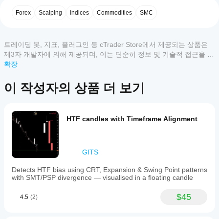
4
50 %
강세 4시간 캔들 → 강세 MSS만 표시
게
약세 4시간 캔들 → 약세 MSS만 표시
Forex
Scalping
Indices
Commodities
SMC
3
0 %
사
이는 상위 타임프레임 모멘텀에 반하는 거래를 방지합니
용
2
0 %
다.
할
1
0 %
트레이딩 봇, 지표, 플러그인 등 cTrader Store에서 제공되는 상품은
수
바이어스는 몇 분마다 자동으로 업데이트되며 차트에 표
제3자 개발자에 의해 제공되며, 이는 단순히 정보 및 기술적 접근을 목
있
시됩니다.
적으로 제공된 것입니다. cTrader Store는 중개인이 아니며, 투자 조
확장
나
언, 개인별 추천 또는 향후 성과에 대한 어떠한 보장도 제공하지 않습
피보나치 진입 레벨
요?
고객 리뷰
니다.
이 작성자의 상품 더 보기
설치
MSS 감지 후, 지표는 다음을 계산합니다:
어떤
후
마지막 두 스윙 포인트 사이의 50% 되돌림
cTrader
모두
5
4
3
2
1
인스
앱이
턴스
이 레벨은 다음을 나타냅니다:
HTF candles with Timeframe Alignment
를
Store의
SwapFeeSlayer
추가
지표를
기관 재진입 구역
하여
최적의 되돌림 영역
지원하
March 9, 2026
기술
위험 효율적인 진입 가격
나요?
GITS
분석
the
맞춤형
이 레벨은 수평선으로 표시됩니다.
을
setup
Detects HTF bias using CRT, Expansion & Swing Point patterns
지
지표는
위한
improves
with SMT/PSP divergence — visualised in a floating candle
표
시각적 출력
cTrader
지표
when it
를
Windows
makes
를
패턴이 형성되면, 지표는 다음을 표시합니다:
$45
4.5
(2)
및 Mac에
어
the
사용
서만 사
setup
✔ 패턴 라인
떻
할
easier to
용할 수