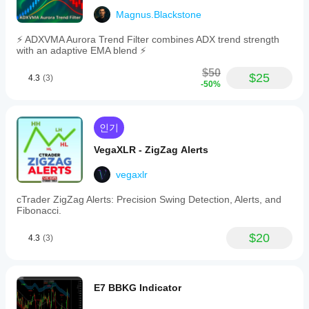
Magnus.Blackstone
⚡ ADXVMA Aurora Trend Filter combines ADX trend strength
with an adaptive EMA blend ⚡
$50
$25
4.3
(3)
-50%
인기
VegaXLR - ZigZag Alerts
vegaxlr
cTrader ZigZag Alerts: Precision Swing Detection, Alerts, and
Fibonacci.
$20
4.3
(3)
E7 BBKG Indicator