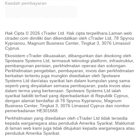
Kaedah pembayaran
Hak Cipta © 2026 cTrader Ltd. Hak cipta terpelihara.
Laman web
ctrader.com dimiliki dan dikendalikan oleh cTrader Ltd, 78 Spyrou
Kyprianou, Magnum Business Center, Tingkat 3, 3076 Limassol
Cyprus.
Ekosistem cTrader dikuasakan, dibangunkan dan disokong oleh
Spotware Systems Ltd, termasuk teknologi platform, infrastruktur,
pembangunan perisian, perkhidmatan operasi dan sokongan.
Perkhidmatan pengebilan, pembayaran, invois dan perkhidmatan
berkaitan tertentu juga mungkin disediakan oleh Spotware
Systems Ltd dan/atau syarikat lain dalam kumpulan yang sama
seperti yang dinyatakan semasa pembayaran, pada invois atau
dalam terma yang berkenaan. Spotware Systems Ltd ialah
syarikat liabiliti terhad yang diperbadankan di Republik Cyprus,
dengan alamat berdaftar di 78 Spyrou Kyprianou, Magnum
Business Center, Tingkat 3, 3076 Limassol Cyprus dan nombor
pemerbadanan HE301668.
Perkhidmatan yang disediakan oleh cTrader Ltd tidak tersedia
kepada warganegara atau penduduk Amerika Syarikat. Maklumat
di laman web kami juga tidak ditujukan kepada warganegara atau
penduduk Amerika Syarikat.