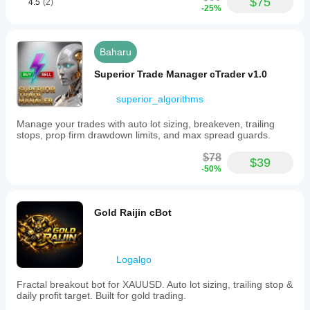
$75
4.5
(2)
-25%
Baharu
Superior Trade Manager cTrader v1.0
superior_algorithms
Manage your trades with auto lot sizing, breakeven, trailing
stops, prop firm drawdown limits, and max spread guards.
$78
$39
-50%
Gold Raijin cBot
Logalgo
Fractal breakout bot for XAUUSD. Auto lot sizing, trailing stop &
daily profit target. Built for gold trading.