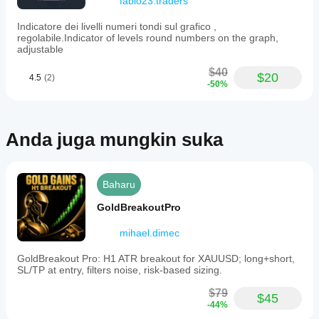
fabio23.traders
Indicatore dei livelli numeri tondi sul grafico ,
regolabile.Indicator of levels round numbers on the graph,
adjustable
$40
$20
4.5
(2)
-50%
Anda juga mungkin suka
Baharu
GoldBreakoutPro
mihael.dimec
GoldBreakout Pro: H1 ATR breakout for XAUUSD; long+short,
SL/TP at entry, filters noise, risk-based sizing.
$79
$45
-44%