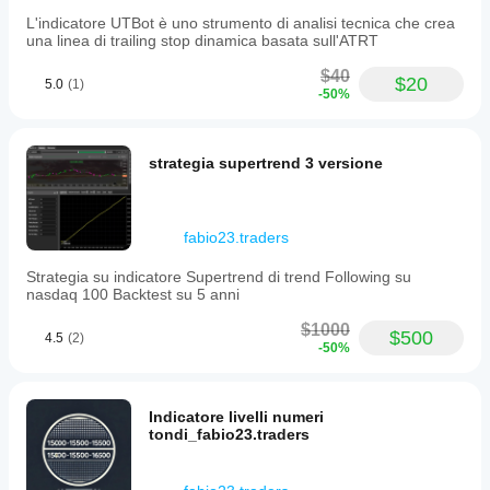
cBot anda
fail
setiap
L'indicatore UTBot è uno strumento di analisi tecnica che crea
pada data
pengoptimuman
akaun?
una linea di trailing stop dinamica basata sull'ATRT
pasaran
yang
Prestasi
sejarah
disediakan.
mungkin
$40
dalam
$20
5.0
(1)
berbeza-
-50%
cTrader
beza
Windows
bergantung
dan Mac.
pada syarat
strategia supertrend 3 versione
broker,
spread dan
kualiti
pelaksanaan.
fabio23.traders
Menguji bot
dalam
Strategia su indicatore Supertrend di trend Following su
persekitaran
nasdaq 100 Backtest su 5 anni
anda sendiri
$1000
membantu
$500
4.5
(2)
-50%
anda
memahami
prestasi bot
tersebut
Indicatore livelli numeri
dalam
tondi_fabio23.traders
penggunaan
sebenar.