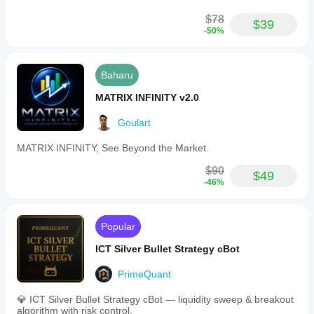
$78
$39
-50%
Baharu
MATRIX INFINITY v2.0
Goulart
MATRIX INFINITY, See Beyond the Market.
$90
$49
-46%
Popular
ICT Silver Bullet Strategy cBot
PrimeQuant
💎 ICT Silver Bullet Strategy cBot — liquidity sweep & breakout
algorithm with risk control.