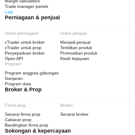
Margin calculators
Trade manager panels
Lagi
Perniagaan & penjual
Untuk perniagaan
Untuk penjual
cTrader untuk broker
Menjadi penjual
cTrader untuk prop
Terbitkan produk
Penyepaduan broker
Promosikan produk
Open API
Kisah kejayaan
Program
Program anggota gabungan
Ganjaran
Program duta
Broker & Prop
Firma prop
Broker
Senarai firma prop
Senarai broker
Cabaran prop
Bandingkan firma prop
Sokongan & kepercayaan