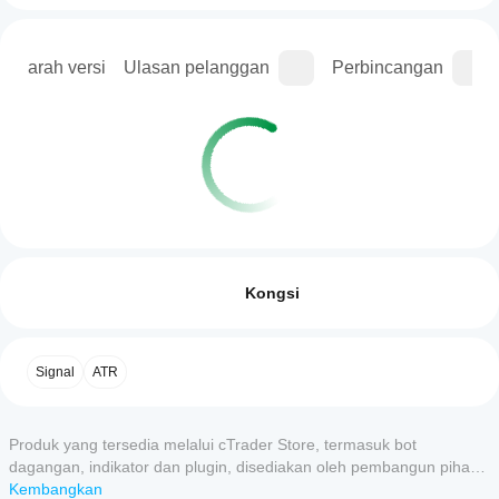
Sejarah versi
Ulasan pelanggan
Perbincangan
Profil dagangan
Bagaimanakah
cara untuk
Ulasan: 0
memulakan
Kongsi
cBot?
Selepas
Aplikasi
pemasangan,
Ulasan pelanggan
Signal
ATR
cTrader
mulakan
tika
manakah
awan atau
5
4
3
2
Semua
setempat
yang
cBot.
Produk yang tersedia melalui cTrader Store, termasuk bot
menyokong
Belum
dagangan, indikator dan plugin, disediakan oleh pembangun pihak
cBot?
ada
ketiga dan diberikan akses untuk tujuan maklumat dan teknikal
Kembangkan
Semua