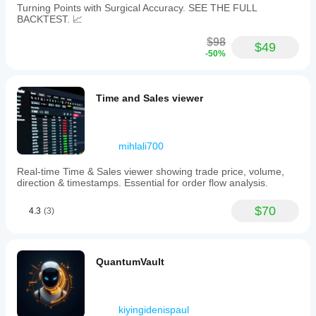
Turning Points with Surgical Accuracy. SEE THE FULL
BACKTEST. 📈
$98
$49
-50%
Time and Sales viewer
mihlali700
Real-time Time & Sales viewer showing trade price, volume,
direction & timestamps. Essential for order flow analysis.
$70
4.3
(3)
QuantumVault
kiyingidenispaul