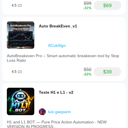
$99
$69
4.5
(2)
-31%
Auto BreakEven_v1
ACukAlgo
AutoBreakeven Pro – Smart automatic breakeven tool by Stop
Loss Ratio
$50
$39
4.5
(2)
-22%
Teste H1 e L1 - v2
luis.gasparin
H1 and L1 BOT — Pure Price Action Automation - NEW
VERSION IN PROGRESS...