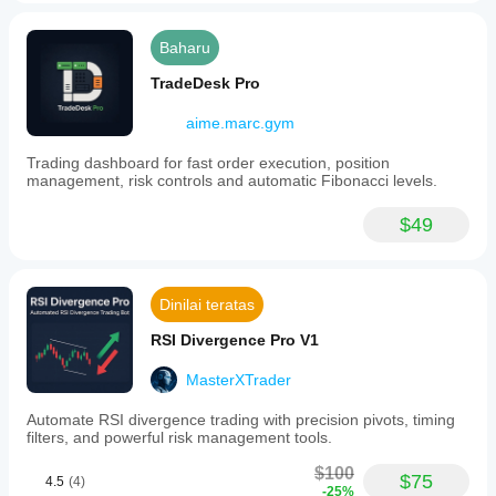
Baharu
TradeDesk Pro
aime.marc.gym
Trading dashboard for fast order execution, position
management, risk controls and automatic Fibonacci levels.
$49
Dinilai teratas
RSI Divergence Pro V1
MasterXTrader
Automate RSI divergence trading with precision pivots, timing
filters, and powerful risk management tools.
$100
$75
4.5
(4)
-25%