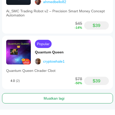
ahmedbello82
Ai_SMC Trading Robot v2 – Precision Smart Money Concept
Automation
$45
$39
-14%
Popular
Quantum Queen
cryptowhale1
Quantum Queen Ctrader Cbot
$78
$39
4.0
(2)
-50%
Muatkan lagi