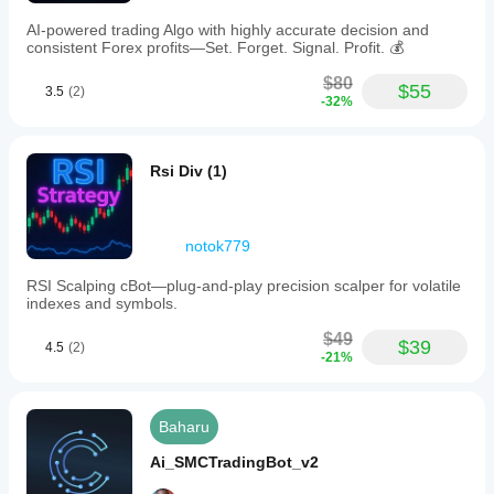
AI-powered trading Algo with highly accurate decision and
consistent Forex profits—Set. Forget. Signal. Profit. 💰
$80
$55
3.5
(2)
-32%
Rsi Div (1)
notok779
RSI Scalping cBot—plug‑and‑play precision scalper for volatile
indexes and symbols.
$49
$39
4.5
(2)
-21%
Baharu
Ai_SMCTradingBot_v2