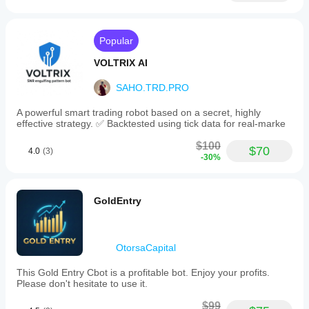
Popular
VOLTRIX AI
SAHO.TRD.PRO
A powerful smart trading robot based on a secret, highly
effective strategy. ✅ Backtested using tick data for real-marke
$100
$70
4.0
(3)
-30%
GoldEntry
OtorsaCapital
This Gold Entry Cbot is a profitable bot. Enjoy your profits.
Please don't hesitate to use it.
$99