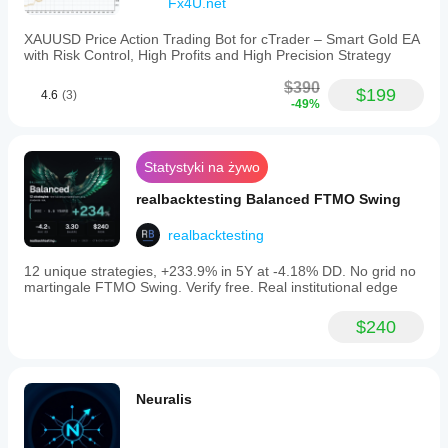
Fx4U.net
XAUUSD Price Action Trading Bot for cTrader – Smart Gold EA
with Risk Control, High Profits and High Precision Strategy
$390
$199
4.6
(3)
-49%
Statystyki na żywo
realbacktesting Balanced FTMO Swing
realbacktesting
12 unique strategies, +233.9% in 5Y at -4.18% DD. No grid no
martingale FTMO Swing. Verify free. Real institutional edge
$240
Neuralis