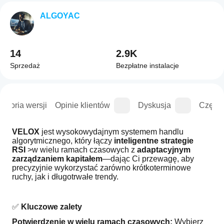
ALGOYAC
14
2.9K
Sprzedaż
Bezpłatne instalacje
istoria wersji
Opinie klientów
Dyskusja
Częste
VELOX
 jest wysokowydajnym systemem handlu 
algorytmicznego, który łączy 
inteligentne strategie 
RSI
 >w wielu ramach czasowych z 
adaptacyjnym 
zarządzaniem kapitałem
—dając Ci przewagę, aby 
precyzyjnie wykorzystać zarówno krótkoterminowe 
ruchy, jak i długotrwałe trendy.
✅ 
Kluczowe zalety
Potwierdzenie w wielu ramach czasowych:
 Wybierz 