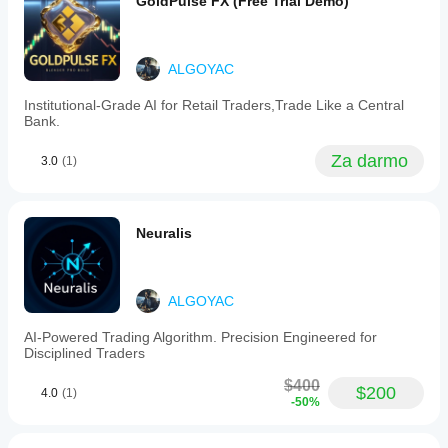
GoldPulse FX (Free Trial Demo)
rule-
based
logic
rather
than
ALGOYAC
black-
box
Institutional-Grade AI for Retail Traders,Trade Like a Central
AI.
Bank.
It
supports
Za darmo
3.0
(1)
trading
on
instruments
such
as
Neuralis
EURUSD,
GBPUSD,
and
XAUUSD
ALGOYAC
(gold).
VELOX
AI-Powered Trading Algorithm. Precision Engineered for
runs
Disciplined Traders
continuously
during
$400
market
$200
4.0
(1)
-50%
hours
(24/5),
adjusting