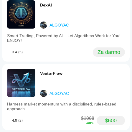
position
DexAI
sizes
dynamically
to
adapt
to
ALGOYAC
market
volatility.
Smart Trading, Powered by AI – Let Algorithms Work for You!
The
ENJOY!
package
includes
Za darmo
3.4
(5)
the
VELOX.cAlgo
bot
ready
for
VectorFlow
cloud
deployment
and
a
ALGOYAC
step-
by-
Harness market momentum with a disciplined, rules-based
step
approach.
installation
guide.
$1000
Users
$600
4.0
(2)
-40%
should
have