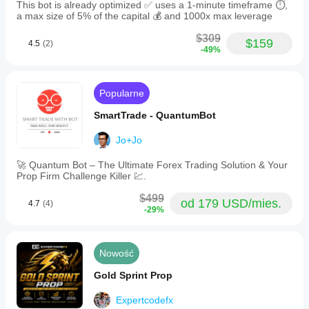
This bot is already optimized ✅ uses a 1-minute timeframe ⏱️,
a max size of 5% of the capital 💰 and 1000x max leverage
$309
$159
4.5
(2)
-49%
Popularne
SmartTrade - QuantumBot
Jo+Jo
🚀 Quantum Bot – The Ultimate Forex Trading Solution & Your
Prop Firm Challenge Killer 💹.
$499
od 179 USD/mies.
4.7
(4)
-29%
Nowość
Gold Sprint Prop
Expertcodefx