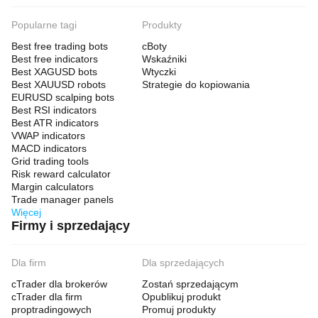
Popularne tagi
Produkty
Best free trading bots
cBoty
Best free indicators
Wskaźniki
Best XAGUSD bots
Wtyczki
Best XAUUSD robots
Strategie do kopiowania
EURUSD scalping bots
Best RSI indicators
Best ATR indicators
VWAP indicators
MACD indicators
Grid trading tools
Risk reward calculator
Margin calculators
Trade manager panels
Więcej
Firmy i sprzedający
Dla firm
Dla sprzedających
cTrader dla brokerów
Zostań sprzedającym
cTrader dla firm
Opublikuj produkt
proptradingowych
Promuj produkty