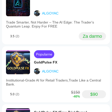
trade
przez brokera,
more
setups,
juice,
spreadów i
flexible
drop it to
jakości
risk
ALGOYAC
M1-M5
realizacji
modes
and let it
zleceń.
allowing
breathe
Trade Smarter, Not Harder – The AI Edge: The Trader's
Przetestowanie
selection
with
Quantum Leap. Enjoy For FREE
bota we
between
higher
standard
własnym
volatility.
Za darmo
3.5
(2)
and
środowisku
drawdown-
pomoże Ci
triggered
zrozumieć, jak
Martingale
sprawdza się
strategies,
Popularne
on w
and
rzeczywistym
near-
GoldPulse FX
użytkowaniu.
instant
execution
ALGOYAC
optimized
for
Institutional-Grade AI for Retail Traders,Trade Like a Central
cTrader
Bank.
Cloud.
The
$150
bot
$90
5.0
(2)
-40%
operates
transparently
with
clear,