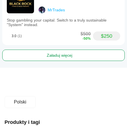
MrTrades
Stop gambling your capital. Switch to a truly sustainable
"System" instead.
$500
$250
3.0
(1)
-50%
Załaduj więcej
Polski
Produkty i tagi