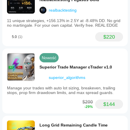
realbacktesting
11 unique strategies, +156.13% in 2.5Y at -8.48% DD. No grid
no martingale. For your own capital. Verify free. REAL EDGE
$220
5.0
(1)
Nowość
Superior Trade Manager cTrader v1.0
superior_algorithms
Manage your trades with auto lot sizing, breakeven, trailing
stops, prop firm drawdown limits, and max spread guards.
$200
$144
-29%
Long Grid Remaining Candle Time