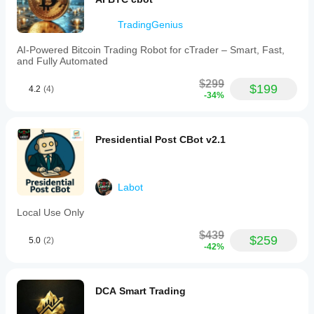
TradingGenius
AI-Powered Bitcoin Trading Robot for cTrader – Smart, Fast,
and Fully Automated
$299
$199
4.2
(4)
-34%
Presidential Post CBot v2.1
Labot
Local Use Only
$439
$259
5.0
(2)
-42%
DCA Smart Trading