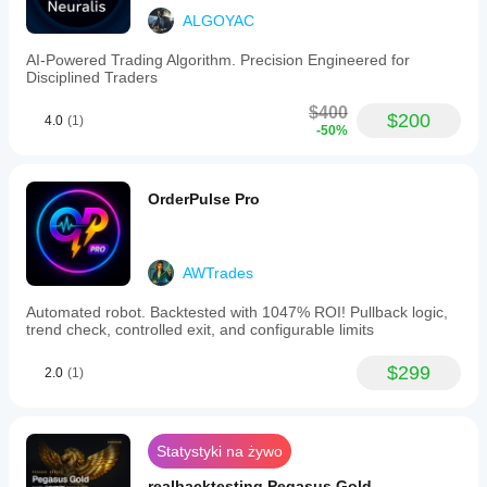
ALGOYAC
AI-Powered Trading Algorithm. Precision Engineered for
Disciplined Traders
$400
$200
4.0
(1)
-50%
OrderPulse Pro
AWTrades
Automated robot. Backtested with 1047% ROI! Pullback logic,
trend check, controlled exit, and configurable limits
$299
2.0
(1)
Statystyki na żywo
realbacktesting Pegasus Gold