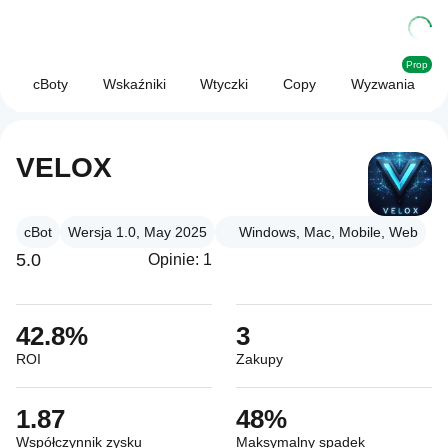
Prop
cBoty
Wskaźniki
Wtyczki
Copy
Wyzwania
VELOX
cBot
Wersja 1.0, May 2025
Windows, Mac, Mobile, Web
5.0
Opinie: 1
42.8%
3
ROI
Zakupy
1.87
48%
Współczynnik zysku
Maksymalny spadek