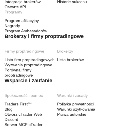
Integracje brokerów
Historie sukcesu
Otwarte API
Programy
Program afiliacyjny
Nagrody
Program Ambasadorów
Brokerzy i firmy proptradingowe
Firmy proptradingowe
Brokerzy
Lista firm proptradingowych
Lista brokerów
Wyzwania proptradingowe
Porównaj firmy
proptradingowe
Wsparcie i zaufanie
Społeczność i pomoc
Warunki i zasady
Traders First™
Polityka prywatności
Blog
Warunki użytkowania
Otwórz cTrader Web
Prawa autorskie
Discord
Serwer MCP cTrader