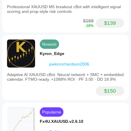
Professional XAUUSD M5 breakout cBot with intelligent signal
scoring and prop-style risk controls.
$169
$139
-18%
Nowość
Kyron_Edge
joelonrichardson2006
Adaptive AI XAUUSD cBot. Neural network + SMC + embedded
calendar. FTMO-ready. +1088% ROI · PF 3.00 · DD 18.9%
$150
Popularne
Fx4U.XAUUSD.v2.6.10