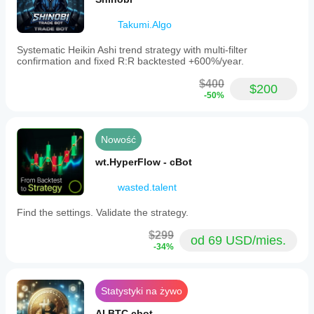
Takumi.Algo
Systematic Heikin Ashi trend strategy with multi-filter
confirmation and fixed R:R backtested +600%/year.
$400
$200
-50%
Nowość
wt.HyperFlow - cBot
wasted.talent
Find the settings. Validate the strategy.
$299
od 69 USD/mies.
-34%
Statystyki na żywo
AI BTC cbot