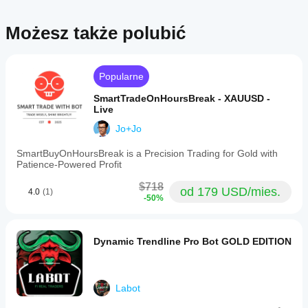
intermediate
trading
knowledge
Możesz także polubić
and
exercise
caution
with
Popularne
Martingale
risk
SmartTradeOnHoursBreak - XAUUSD -
mode
Live
due
to
Jo+Jo
increased
risk
SmartBuyOnHoursBreak is a Precision Trading for Gold with
exposure.
Patience-Powered Profit
Profil handlowy
$718
od 179 USD/mies.
4.0
(1)
-50%
Dynamic Trendline Pro Bot GOLD EDITION
Labot