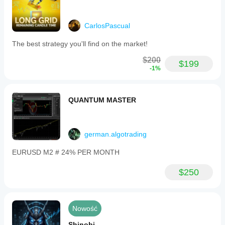
CarlosPascual
The best strategy you'll find on the market!
$200
$199
-1%
QUANTUM MASTER
german.algotrading
EURUSD M2 # 24% PER MONTH
$250
Nowość
Shinobi