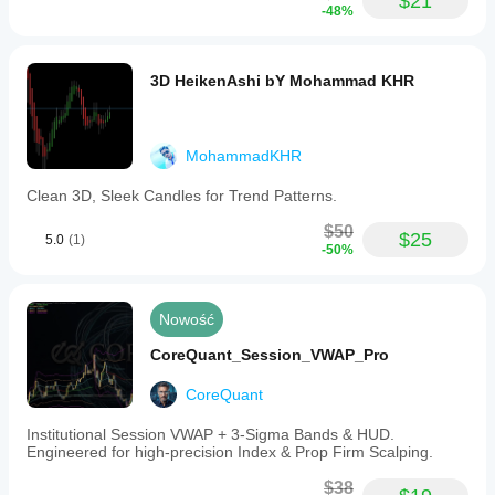
$21
-48%
3D HeikenAshi bY Mohammad KHR
MohammadKHR
Clean 3D, Sleek Candles for Trend Patterns.
$50
$25
5.0
(1)
-50%
Nowość
CoreQuant_Session_VWAP_Pro
CoreQuant
Institutional Session VWAP + 3-Sigma Bands & HUD.
Engineered for high-precision Index & Prop Firm Scalping.
$38