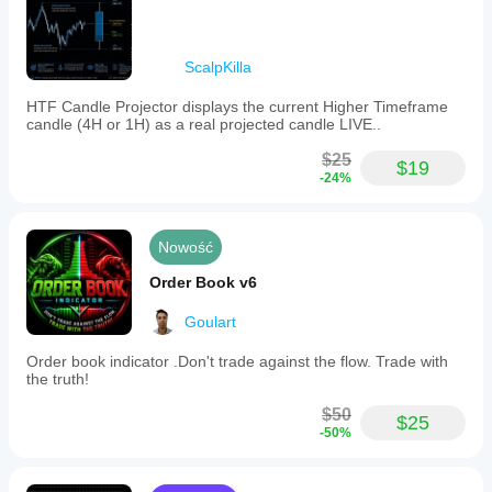
ScalpKilla
HTF Candle Projector displays the current Higher Timeframe
candle (4H or 1H) as a real projected candle LIVE..
$25
$19
-24%
Nowość
Order Book v6
Goulart
Order book indicator .Don't trade against the flow. Trade with
the truth!
$50
$25
-50%