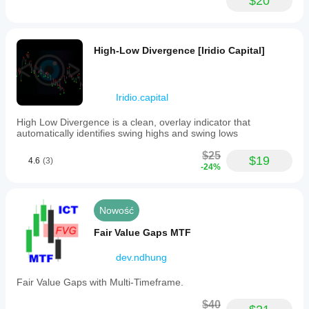
$20
High-Low Divergence [Iridio Capital]
Iridio.capital
High Low Divergence is a clean, overlay indicator that
automatically identifies swing highs and swing lows
$25
$19
4.6
(3)
-24%
Nowość
Fair Value Gaps MTF
dev.ndhung
Fair Value Gaps with Multi-Timeframe.
$40