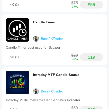
$75
$55
4.0
(3)
-27%
Candle Timer
BossFXTrader
Candle Timer best used for Scalper
$20
$19
5.0
(1)
-5%
Intraday MTF Candle Status
BossFXTrader
Intraday MultiTimeframe Candle Status Indicator
$59