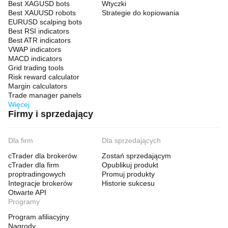
Best XAGUSD bots
Wtyczki
Best XAUUSD robots
Strategie do kopiowania
EURUSD scalping bots
Best RSI indicators
Best ATR indicators
VWAP indicators
MACD indicators
Grid trading tools
Risk reward calculator
Margin calculators
Trade manager panels
Więcej
Firmy i sprzedający
Dla firm
Dla sprzedających
cTrader dla brokerów
Zostań sprzedającym
cTrader dla firm
Opublikuj produkt
proptradingowych
Promuj produkty
Integracje brokerów
Historie sukcesu
Otwarte API
Programy
Program afiliacyjny
Nagrody