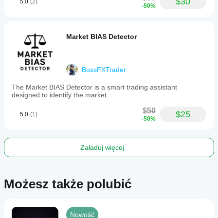
$30
5.0
(2)
-50%
Market BIAS Detector
BossFXTrader
The Market BIAS Detector is a smart trading assistant
designed to identify the market.
$50
$25
5.0
(1)
-50%
Załaduj więcej
Możesz także polubić
Nowość