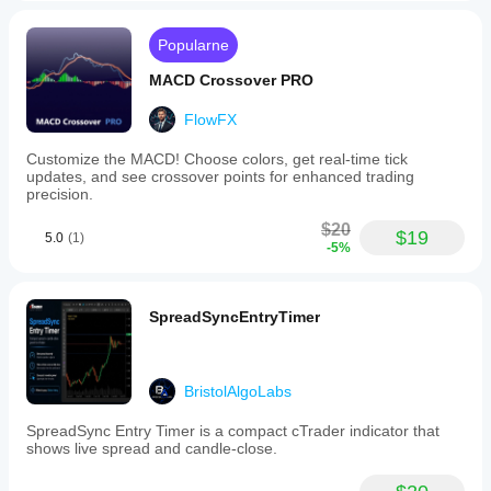
Popularne
MACD Crossover PRO
FlowFX
Customize the MACD! Choose colors, get real-time tick
updates, and see crossover points for enhanced trading
precision.
$20
$19
5.0
(1)
-5%
SpreadSyncEntryTimer
BristolAlgoLabs
SpreadSync Entry Timer is a compact cTrader indicator that
shows live spread and candle-close.