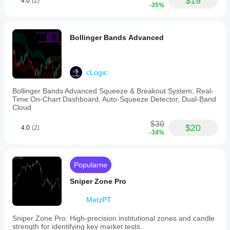
$19
4.0
(2)
-35%
Bollinger Bands Advanced
cLogic
Bollinger Bands Advanced Squeeze & Breakout System, Real-
Time On-Chart Dashboard, Auto-Squeeze Detector, Dual-Band
Cloud
$30
$20
4.0
(2)
-34%
Popularne
Sniper Zone Pro
MetzPT
Sniper Zone Pro: High-precision institutional zones and candle
strength for identifying key market tests.