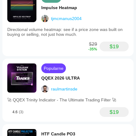
Impulse Heatmap
tjmcmanus2004
Directional volume heatmap: see if a price zone was built on
buying or selling, not just how much.
$29
$19
-35%
Popularne
QQEX 2026 ULTRA
raulmartinsde
🚀 QQEX Trinity Indicator - The Ultimate Trading Filter 🚀
$19
4.6
(3)
HTF Candle PO3