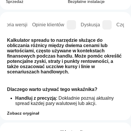
Sprzedaż
Bezpłatne instalacje
istoria wersji
Opinie klientów
Dyskusja
Częste
Kalkulator spreadu to narzędzie służące do 
obliczania różnicy między dwiema cenami lub 
wartościami, często używane w kontekstach 
finansowych podczas handlu. Może pomóc określić 
potencjalne zyski, straty i punkty rentowności, a 
także oszacować uczciwe kursy i linie w 
scenariuszach handlowych.
Dlaczego warto używać tego wskaźnika?
Handluj z precyzją:
 Dokładnie poznaj aktualny 
spread każdej pary walutowej lub akcji. 
Kontrolowane tryby pozycji: 
Rozmiar czcionki, 
Zobacz oryginał
kolor tekstu, pozycja pionowa i pozioma. 
Profil wskaźnika
Jak mogę
zacząć
Opinie: 2
Oto dlaczego korzystanie z kalkulatora spreadu jest 