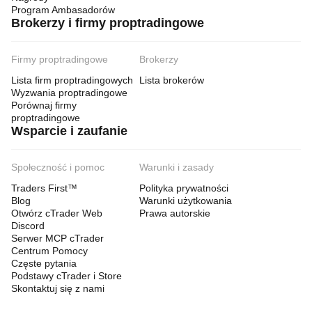
Program Ambasadorów
Brokerzy i firmy proptradingowe
Firmy proptradingowe
Brokerzy
Lista firm proptradingowych
Lista brokerów
Wyzwania proptradingowe
Porównaj firmy
proptradingowe
Wsparcie i zaufanie
Społeczność i pomoc
Warunki i zasady
Traders First™
Polityka prywatności
Blog
Warunki użytkowania
Otwórz cTrader Web
Prawa autorskie
Discord
Serwer MCP cTrader
Centrum Pomocy
Częste pytania
Podstawy cTrader i Store
Skontaktuj się z nami