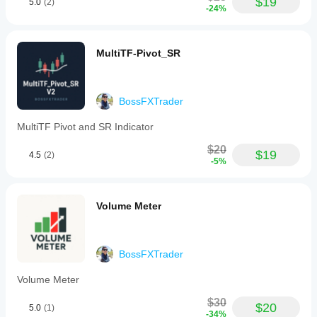
$19
5.0
(2)
-24%
MultiTF-Pivot_SR
BossFXTrader
MultiTF Pivot and SR Indicator
$20
$19
4.5
(2)
-5%
Volume Meter
BossFXTrader
Volume Meter
$30
$20
5.0
(1)
-34%