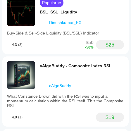
Popularne
BSL_SSL_Liqudity
Dineshkumar_FX
Buy-Side & Sell-Side Liquidity (BSL/SSL) Indicator
$50
$25
4.3
(3)
-50%
cAlgoBuddy - Composite Index RSI
cAlgoBuddy
What Constance Brown did with the RSI was to input a
momentum calculation within the RSI itself. This the Composite
RSI.
$19
4.0
(1)