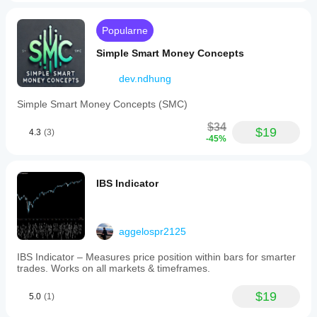
Popularne
Simple Smart Money Concepts
dev.ndhung
Simple Smart Money Concepts (SMC)
$34
$19
4.3
(3)
-45%
IBS Indicator
aggelospr2125
IBS Indicator – Measures price position within bars for smarter
trades. Works on all markets & timeframes.
$19
5.0
(1)