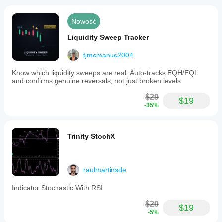
better
with a
written
Nowość
plan.
Liquidity Sweep Tracker
ArbitrageAce55
tjmcmanus2004
August 25, 2025
Know which liquidity sweeps are real. Auto-tracks EQH/EQL
and confirms genuine reversals, not just broken levels.
$29
$19
-35%
Trinity StochX
raulmartinsde
Indicator Stochastic With RSI
$20
$19
-5%