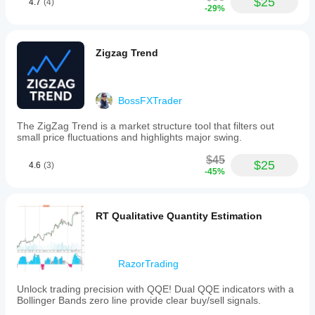
$25
4.7
(4)
-29%
Zigzag Trend
BossFXTrader
The ZigZag Trend is a market structure tool that filters out
small price fluctuations and highlights major swing.
$45
$25
4.6
(3)
-45%
RT Qualitative Quantity Estimation
RazorTrading
Unlock trading precision with QQE! Dual QQE indicators with a
Bollinger Bands zero line provide clear buy/sell signals.