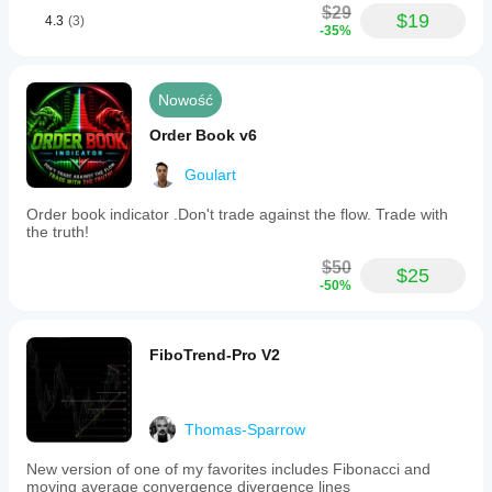
$29
$19
4.3
(3)
-35%
Nowość
Order Book v6
Goulart
Order book indicator .Don't trade against the flow. Trade with
the truth!
$50
$25
-50%
FiboTrend-Pro V2
Thomas-Sparrow
New version of one of my favorites includes Fibonacci and
moving average convergence divergence lines