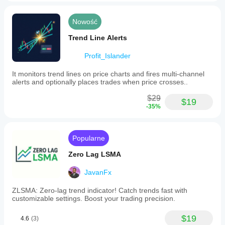
Nowość
Trend Line Alerts
Profit_Islander
It monitors trend lines on price charts and fires multi-channel
alerts and optionally places trades when price crosses..
$29
$19
-35%
Popularne
Zero Lag LSMA
JavanFx
ZLSMA: Zero-lag trend indicator! Catch trends fast with
customizable settings. Boost your trading precision.
$19
4.6
(3)