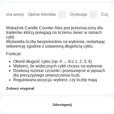
istoria wersji
Opinie klientów
Dyskusja
Częste
Wskaźnik Candle Counter Alex jest przeznaczony dla 
traderów, którzy polegają na liczeniu świec w ramach 
cykli.
Wyświetla liczby bezpośrednio na wykresie, restartując 
sekwencję zgodnie z ustawioną długością cyklu.
Funkcje:
Określ długość cyklu (np. 4 → licz 1, 2, 3, 4).
Wybierz, ile widocznych cykli chcesz na wykresie.
Dostosuj rozmiar czcionki i przesunięcie w pipsach 
dla precyzyjnego umieszczenia liczb.
Regulowana pozycja: wybierz, czy liczby mają 
pojawiać się nad maksimum czy pod minimum 
Zobacz oryginał
każdej świecy.
Profil wskaźnika
Wizualne wyróżnienie:
Jak mogę
Świece nieparzyste w jednym kolorze.
zacząć
Opinie: 2
Świece parzyste w innym kolorze.
używać
Udostępnij
wskaźnika?
Korzyści:
5
50 %