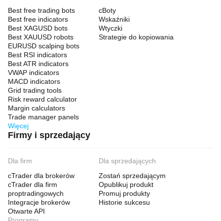
Best free trading bots
cBoty
Best free indicators
Wskaźniki
Best XAGUSD bots
Wtyczki
Best XAUUSD robots
Strategie do kopiowania
EURUSD scalping bots
Best RSI indicators
Best ATR indicators
VWAP indicators
MACD indicators
Grid trading tools
Risk reward calculator
Margin calculators
Trade manager panels
Więcej
Firmy i sprzedający
Dla firm
Dla sprzedających
cTrader dla brokerów
Zostań sprzedającym
cTrader dla firm
Opublikuj produkt
proptradingowych
Promuj produkty
Integracje brokerów
Historie sukcesu
Otwarte API
Programy