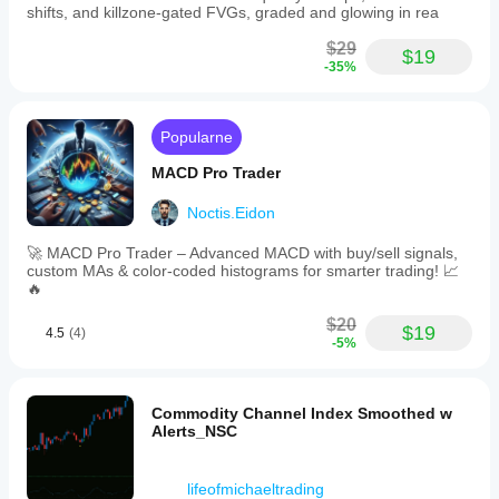
shifts, and killzone-gated FVGs, graded and glowing in rea
$29
$19
-35%
Popularne
MACD Pro Trader
Noctis.Eidon
🚀 MACD Pro Trader – Advanced MACD with buy/sell signals,
custom MAs & color-coded histograms for smarter trading! 📈
🔥
$20
$19
4.5
(4)
-5%
Commodity Channel Index Smoothed w
Alerts_NSC
lifeofmichaeltrading