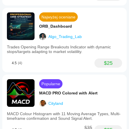
Najwyżej oceniane
ORB_Dashboard
Algo_Trading_Lab
Trades Opening Range Breakouts Indicator with dynamic
stops/targets adapting to market volatility.
$25
4.5
(4)
Popularne
MACD PRO Colored with Alert
Cityland
MACD Colour Histogram with 11 Moving Average Types, Multi-
timeframe confirmation and Sound Signal Alert.
$35