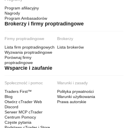
Program afiliacyjny
Nagrody
Program Ambasadorów
Brokerzy i firmy proptradingowe
Firmy proptradingowe
Brokerzy
Lista firm proptradingowych
Lista brokerów
Wyzwania proptradingowe
Porównaj firmy
proptradingowe
Wsparcie i zaufanie
Społeczność i pomoc
Warunki i zasady
Traders First™
Polityka prywatności
Blog
Warunki użytkowania
Otwórz cTrader Web
Prawa autorskie
Discord
Serwer MCP cTrader
Centrum Pomocy
Częste pytania
Podstawy cTrader i Store