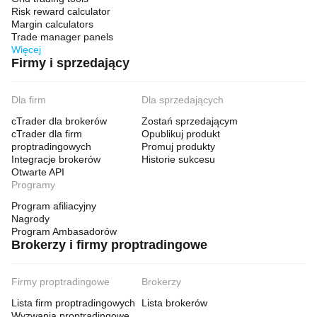
Risk reward calculator
Margin calculators
Trade manager panels
Więcej
Firmy i sprzedający
Dla firm
Dla sprzedających
cTrader dla brokerów
Zostań sprzedającym
cTrader dla firm
Opublikuj produkt
proptradingowych
Promuj produkty
Integracje brokerów
Historie sukcesu
Otwarte API
Programy
Program afiliacyjny
Nagrody
Program Ambasadorów
Brokerzy i firmy proptradingowe
Firmy proptradingowe
Brokerzy
Lista firm proptradingowych
Lista brokerów
Wyzwania proptradingowe