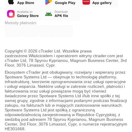
Metody płatności
Copyright © 2026 cTrader Ltd. Wszelkie prawa
zastrzeżone.
Właścicielem i operatorem witryny ctrader.com jest
cTrader Ltd, 78 Spyrou Kyprianou, Magnum Business Center, 3rd
Floor, 3076 Limassol, Cypr.
Ekosystem cTrader jest obsługiwany, rozwijany i wspierany przez
Spotware Systems Ltd — obejmuje to technologię platformy,
infrastrukturę, tworzenie oprogramowania oraz usługi operacyjne
i usługi wsparcia. Niektóre usługi w zakresie rozliczeń, płatności i
fakturowania oraz usługi powiązane mogą być również
świadczone przez Spotware Systems Ltd i/lub inne spółki z tej
samej grupy, zgodnie z informacjami podanymi podczas finalizacji
zakupu, na fakturach lub w mających zastosowanie warunkach.
Spotware Systems Ltd jest spółką z ograniczoną
odpowiedzialnością zarejestrowaną w Republice Cypryjskiej, z
siedzibą pod adresem 78 Spyrou Kyprianou, Magnum Business
Center, 3rd Floor, 3076 Limassol, Cypr, o numerze rejestracyjnym
HE301668.