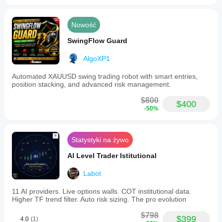
Nowość
SwingFlow Guard
AlgoXP1
Automated XAUUSD swing trading robot with smart entries,
position stacking, and advanced risk management.
$800
$400
-50%
Statystyki na żywo
AI Level Trader Istitutional
Labot
11 AI providers. Live options walls. COT institutional data.
Higher TF trend filter. Auto risk sizing. The pro evolution
$798
$399
4.0
(1)