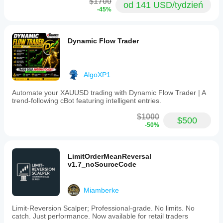
$1700
od 141 USD/tydzień
-45%
Dynamic Flow Trader
AlgoXP1
Automate your XAUUSD trading with Dynamic Flow Trader | A
trend-following cBot featuring intelligent entries.
$1000
$500
-50%
LimitOrderMeanReversal
v1.7_noSourceCode
Miamberke
Limit-Reversion Scalper; Professional-grade. No limits. No
catch. Just performance. Now available for retail traders