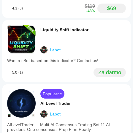
$119
$69
4.3
(3)
-43%
Liquidity Shift Indicator
Labot
Want a cBot based on this indicator? Contact us!
Za darmo
5.0
(1)
Popularne
AI Level Trader
Labot
AILevelTrader — Multi-AI Consensus Trading Bot 11 AI
providers. One consensus. Prop Firm Ready.