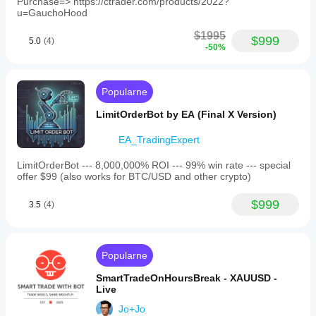
Purchase=> https://ctrader.com/products/2022?
u=GauchoHood
$1995
$999
5.0
(4)
-50%
Popularne
LimitOrderBot by EA (Final X Version)
EA_TradingExpert
LimitOrderBot --- 8,000,000% ROI --- 99% win rate --- special
offer $99 (also works for BTC/USD and other crypto)
$999
3.5
(4)
Popularne
SmartTradeOnHoursBreak - XAUUSD -
Live
Jo+Jo