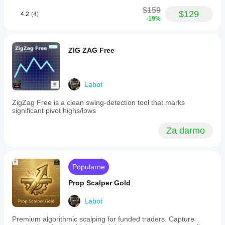
$159
$129
4.2
(4)
-19%
ZIG ZAG Free
Labot
ZigZag Free is a clean swing-detection tool that marks
significant pivot highs/lows
Za darmo
Popularne
Prop Scalper Gold
Labot
Premium algorithmic scalping for funded traders. Capture