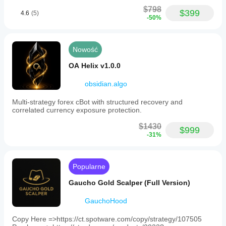
$798
$399
4.6
(5)
-50%
Nowość
OA Helix v1.0.0
obsidian.algo
Multi-strategy forex cBot with structured recovery and
correlated currency exposure protection.
$1430
$999
-31%
Popularne
Gaucho Gold Scalper (Full Version)
GauchoHood
Copy Here =>https://ct.spotware.com/copy/strategy/107505