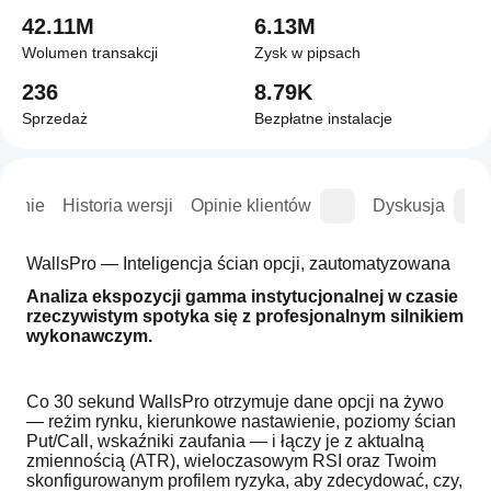
42.11M
6.13M
Wolumen transakcji
Zysk w pipsach
236
8.79K
Sprzedaż
Bezpłatne instalacje
wanie
Historia wersji
Opinie klientów
Dyskusja
WallsPro — Inteligencja ścian opcji, zautomatyzowana
Analiza ekspozycji gamma instytucjonalnej w czasie 
rzeczywistym spotyka się z profesjonalnym silnikiem 
wykonawczym.
Co 30 sekund WallsPro otrzymuje dane opcji na żywo 
— reżim rynku, kierunkowe nastawienie, poziomy ścian 
Put/Call, wskaźniki zaufania — i łączy je z aktualną 
zmiennością (ATR), wieloczasowym RSI oraz Twoim 
skonfigurowanym profilem ryzyka, aby zdecydować, czy, 