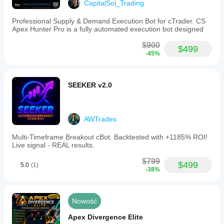
CapitalSol_Trading
Professional Supply & Demand Execution Bot for cTrader. CS
Apex Hunter Pro is a fully automated execution bot designed
$900
$499
-45%
SEEKER v2.0
AWTrades
Multi‑Timeframe Breakout cBot. Backtested with +1185% ROI!
Live signal - REAL results.
$799
$499
5.0
(1)
-38%
Nowość
Apex Divergence Elite