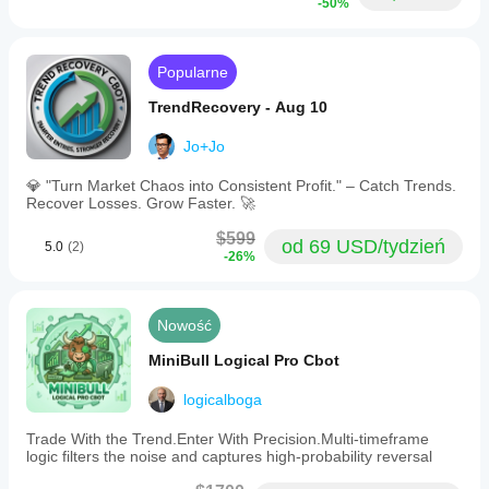
-50%
Popularne
TrendRecovery - Aug 10
Jo+Jo
💎 "Turn Market Chaos into Consistent Profit." – Catch Trends.
Recover Losses. Grow Faster. 🚀
$599
od 69 USD/tydzień
5.0
(2)
-26%
Nowość
MiniBull Logical Pro Cbot
logicalboga
Trade With the Trend.Enter With Precision.Multi-timeframe
logic filters the noise and captures high-probability reversal