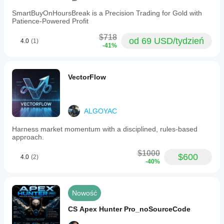
SmartBuyOnHoursBreak is a Precision Trading for Gold with
Patience-Powered Profit
$718
od 69 USD/tydzień
4.0
(1)
-41%
VectorFlow
ALGOYAC
Harness market momentum with a disciplined, rules-based
approach.
$1000
$600
4.0
(2)
-40%
Nowość
CS Apex Hunter Pro_noSourceCode