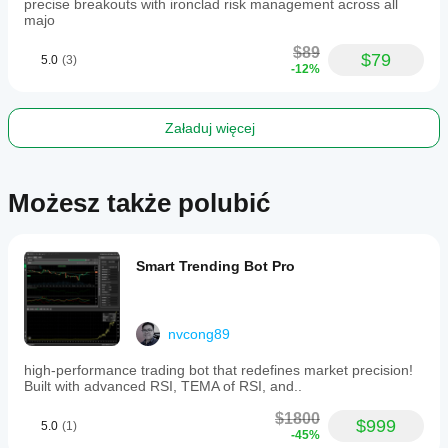
precise breakouts with ironclad risk management across all
majo
$89
$79
5.0
(3)
-12%
Załaduj więcej
Możesz także polubić
Smart Trending Bot Pro
nvcong89
high-performance trading bot that redefines market precision!
Built with advanced RSI, TEMA of RSI, and..
$1800
$999
5.0
(1)
-45%