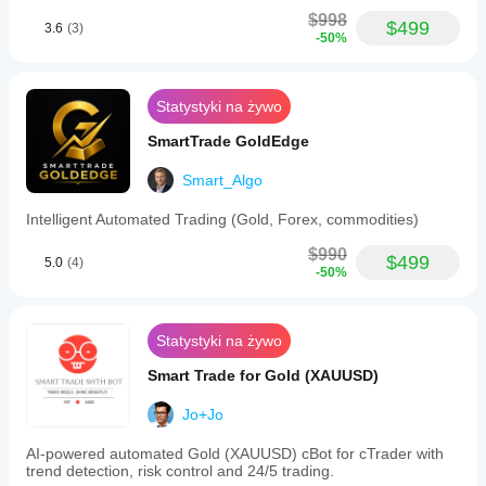
$998
$499
3.6
(3)
-50%
Statystyki na żywo
SmartTrade GoldEdge
Smart_Algo
Intelligent Automated Trading (Gold, Forex, commodities)
$990
$499
5.0
(4)
-50%
Statystyki na żywo
Smart Trade for Gold (XAUUSD)
Jo+Jo
AI-powered automated Gold (XAUUSD) cBot for cTrader with
trend detection, risk control and 24/5 trading.