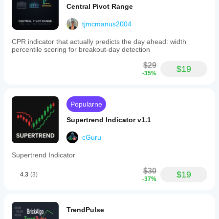
Central Pivot Range
tjmcmanus2004
CPR indicator that actually predicts the day ahead: width
percentile scoring for breakout-day detection
$29
$19
-35%
Popularne
Supertrend Indicator v1.1
cGuru
Supertrend Indicator
$30
$19
4.3
(3)
-37%
TrendPulse