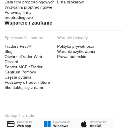
Lista firm proptradingowych
Lista brokerów
Wyzwania proptradingowe
Porównaj firmy
proptradingowe
Wsparcie i zaufanie
Społeczność i pomoc
Warunki i zasady
Traders First™
Polityka prywatności
Blog
Warunki użytkowania
Otwórz cTrader Web
Prawa autorskie
Discord
Serwer MCP cTrader
Centrum Pomocy
Częste pytania
Podstawy cTrader i Store
Skontaktuj się z nami
Zdobądź cTrader