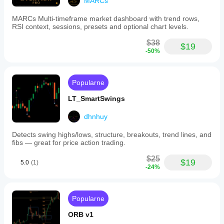
MARCs
MARCs Multi-timeframe market dashboard with trend rows,
RSI context, sessions, presets and optional chart levels.
$38
$19
-50%
Popularne
LT_SmartSwings
dhnhuy
Detects swing highs/lows, structure, breakouts, trend lines, and
fibs — great for price action trading.
$25
$19
5.0
(1)
-24%
Popularne
ORB v1