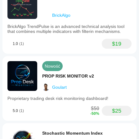
BrickAlgo
BrickAlgo TrendPulse is an advanced technical analysis tool
that combines multiple indicators with filterin mechanisms.
$19
1.0
(1)
Nowość
PROP RISK MONITOR v2
Goulart
Proprietary trading desk risk monitoring dashboard!
$50
$25
5.0
(1)
-50%
Stochastic Momentum Index