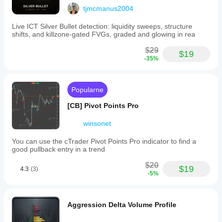
tjmcmanus2004
Live ICT Silver Bullet detection: liquidity sweeps, structure
shifts, and killzone-gated FVGs, graded and glowing in rea
$29
$19
-35%
Popularne
[CB] Pivot Points Pro
winsonet
You can use the cTrader Pivot Points Pro indicator to find a
good pullback entry in a trend
$20
$19
4.3
(3)
-5%
Aggression Delta Volume Profile