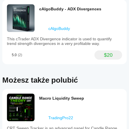
cAlgoBuddy - ADX Divergences
cAlgoBuddy
This cTrader ADX Divergence indicator is used to quantify
trend strength divergences in a very profitable way.
$20
5.0
(2)
Możesz także polubić
Macro Liquidity Sweep
TradingPro22
CRT Sweep Tracker is an advanced panel for Candle Range