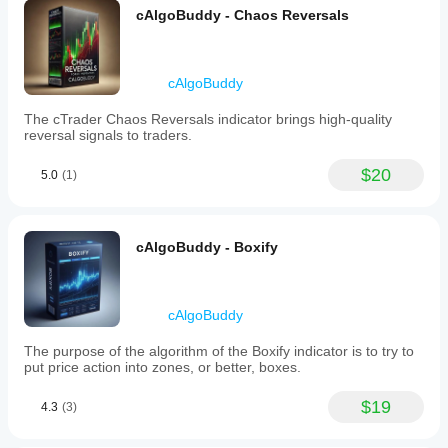
Wolniejsze zużycie depozytu.
cAlgoBuddy - Chaos Reversals
Profit
: Obliczenia będą próbowały dobrać rozmiary 
lotów tak, aby osiągnąć cel zysku początkowej 
otwartej transakcji. Szybsze zużycie depozytu.
Rysuj obszary Zone Recovery - 
Wybierz tak, jeśli 
cAlgoBuddy
chcesz, aby obszary Zone Recovery były 
narysowane na wykresie.
The cTrader Chaos Reversals indicator brings high-quality
Kolor tabeli / kolor czcionki - 
Opcje kolorystyczne 
reversal signals to traders.
dla tabeli zabezpieczeń.
$20
5.0
(1)
cAlgoBuddy - Boxify
cAlgoBuddy
The purpose of the algorithm of the Boxify indicator is to try to
put price action into zones, or better, boxes.
$19
4.3
(3)