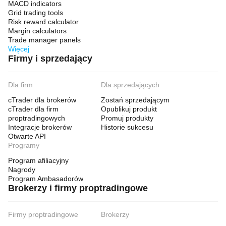
MACD indicators
Grid trading tools
Risk reward calculator
Margin calculators
Trade manager panels
Więcej
Firmy i sprzedający
Dla firm
Dla sprzedających
cTrader dla brokerów
Zostań sprzedającym
cTrader dla firm
Opublikuj produkt
proptradingowych
Promuj produkty
Integracje brokerów
Historie sukcesu
Otwarte API
Programy
Program afiliacyjny
Nagrody
Program Ambasadorów
Brokerzy i firmy proptradingowe
Firmy proptradingowe
Brokerzy