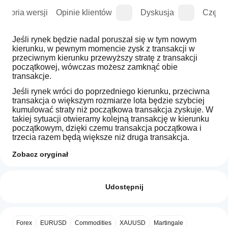
istoria wersji
Opinie klientów
Dyskusja
Częste
Jeśli rynek będzie nadal poruszał się w tym nowym 
kierunku, w pewnym momencie zysk z transakcji w 
przeciwnym kierunku przewyższy stratę z transakcji 
początkowej, wówczas możesz zamknąć obie 
transakcje.
Jeśli rynek wróci do poprzedniego kierunku, przeciwna 
transakcja o większym rozmiarze lota będzie szybciej 
kumulować straty niż początkowa transakcja zyskuje. W 
takiej sytuacji otwieramy kolejną transakcję w kierunku 
początkowym, dzięki czemu transakcja początkowa i 
trzecia razem będą większe niż druga transakcja.
Ta strategia zabezpieczająca w formie „tam i z 
Zobacz oryginał
powrotem” może być kontynuowana aż do momentu, 
Profil wskaźnika
Jak mogę
gdy ruch cenowy wybije się w którąkolwiek stronę.
zacząć
Opinie: 2
używać
Udostępnij
wskaźnika?
5
100 %
Jak korzystać z wskaźnika Zone Recovery
Po instalacji
4
0 %
Które
Najpierw musisz wprowadzić ID pozycji, którą chcesz 
dodaj
Forex
EURUSD
Commodities
XAUUSD
Martingale
zabezpieczyć. Pozycja 
3
aplikacje
0 %
musi 
mieć cel zysku. Następnie 
wystąpienie
,