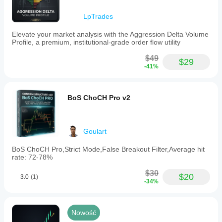
LpTrades
Elevate your market analysis with the Aggression Delta Volume
Profile, a premium, institutional-grade order flow utility
$49
$29
-41%
BoS ChoCH Pro v2
Goulart
BoS ChoCH Pro,Strict Mode,False Breakout Filter,Average hit
rate: 72-78%
$30
$20
3.0
(1)
-34%
Nowość