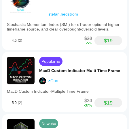
stefan.hedstrom
Stochastic Momentum Index (SMI) for cTrader optional higher-
timeframe source, and clear overbought/oversold levels.
$20
$19
4.5
(2)
-5%
Popularne
MacD Custom Indicator Multi Time Frame
cGuru
MacD Custom Indicator-Multiple Time Frame
$30
$19
5.0
(2)
-37%
Nowość