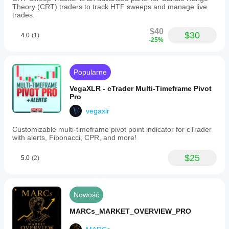
Theory (CRT) traders to track HTF sweeps and manage live
trades.
$40
$30
4.0
(1)
-25%
Popularne
VegaXLR - cTrader Multi-Timeframe Pivot
Pro
vegaxlr
Customizable multi-timeframe pivot point indicator for cTrader
with alerts, Fibonacci, CPR, and more!
$25
5.0
(2)
Nowość
MARCs_MARKET_OVERVIEW_PRO