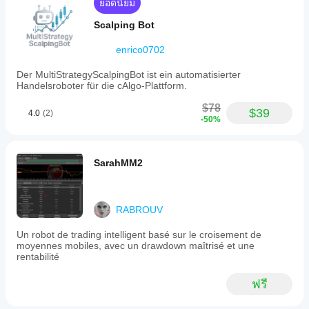
ยอดนิยม
Scalping Bot
enrico0702
Der MultiStrategyScalpingBot ist ein automatisierter
Handelsroboter für die cAlgo-Plattform.
$78
$39
4.0
(2)
-50%
SarahMM2
RABROUV
Un robot de trading intelligent basé sur le croisement de
moyennes mobiles, avec un drawdown maîtrisé et une
rentabilité
ฟรี