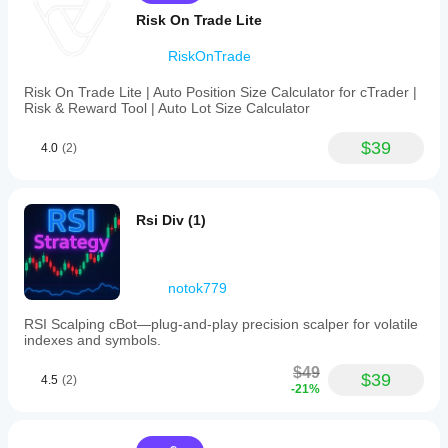
Risk On Trade Lite
RiskOnTrade
Risk On Trade Lite | Auto Position Size Calculator for cTrader |
Risk & Reward Tool | Auto Lot Size Calculator
$39
4.0
(2)
Rsi Div (1)
notok779
RSI Scalping cBot—plug‑and‑play precision scalper for volatile
indexes and symbols.
$49
$39
4.5
(2)
-21%