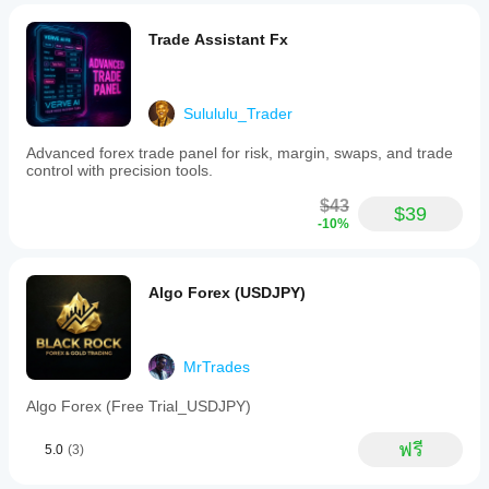
Trade Assistant Fx
Sulululu_Trader
Advanced forex trade panel for risk, margin, swaps, and trade
control with precision tools.
$43
$39
-10%
Algo Forex (USDJPY)
MrTrades
Algo Forex (Free Trial_USDJPY)
ฟรี
5.0
(3)