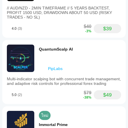
cBots บน
version
ฉันควรเพิ่ม
บนบัญชี
แรกที่
without
คลาวด์
ประสิทธิภาพ
// AUD/NZD - 2MIN TIMEFRAME // 5 YEARS BACKTEST,
ทดลองที่
บอกคน
detailed
ในขณะที่
PROFIT 1500 USD, DRAWDOWN ABOUT 50 USD (RISKY
การตั้งค่า
สะอาด
อื่น!
functionality
มีเพียง
TRADES - NO SL)
(ไม่มีเทรด
cBot เพื่อ
or
cTrader
ก่อนหน้า)
supported
ผลลัพธ์ที่ดี
$40
Windows
$39
markets
4.0
(3)
และ
ขึ้นหรือไม่?
-3%
และ Mac
specified.
ติดตาม
เท่านั้นที่
การเพิ่ม
It
กิจกรรม
ฉันควรปรับ
รองรับ
ประสิทธิภาพ
does
ของมัน
พารามิเตอร์
not
การ
cBot สำหรับ
QuantumScalp AI
เมื่อเวลา
include
cBot ก่อน
ดำเนิน
โบรกเกอร์
ผ่านไป มุ่ง
information
การบน
และสภาวะ
รันหรือไม่?
เน้นไปที่
on
เครื่อง
ตลาดของ
คุณสามารถ
ความ
trading
คุณสามารถ
cBot จะ
PipLabs
เริ่ม cBot ด้วย
strategies,
สม่ำเสมอ
ปรับปรุง
แสดง
timeframes,
พารามิเตอร์
การ
ประสิทธิภาพ
Multi-indicator scalping bot with concurrent trade management,
risk
ประสิทธิภาพ
เริ่มต้นหรือใช้
ขาดทุน
and adaptive risk controls for professional forex trading
ได้อย่างมาก
management
ไฟล์การเพิ่ม
เดียวกันใน
สูงสุด
parameters,
ประสิทธิภาพ
ที่
และ
ทุกบัญชีหรือ
$79
or
$49
5.0
(2)
ให้มา
พฤติกรรม
ไม่?
compatible
-38%
ภายใต้
brokers.
ประสิทธิภาพ
สภาวะ
The
อาจแตกต่าง
bot’s
ตลาดที่
กันไปขึ้นอยู่
ใหม่
core
แตกต่าง
กับเงื่อนไข
features,
กัน ทำ
ของ
Immortal Prime
trade
Backtest