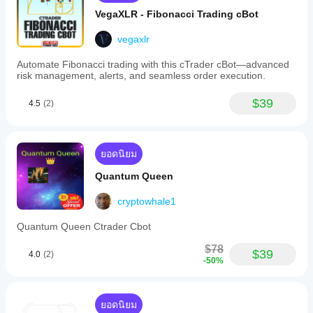
VegaXLR - Fibonacci Trading cBot
vegaxlr
Automate Fibonacci trading with this cTrader cBot—advanced
risk management, alerts, and seamless order execution.
$39
4.5
(2)
ยอดนิยม
Quantum Queen
cryptowhale1
Quantum Queen Ctrader Cbot
$78
$39
4.0
(2)
-50%
ยอดนิยม