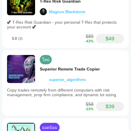
T-Rex Risk Guardian
Magnus.Blackstone
🦖 T-Rex Risk Guardian - your personal T-Rex that protects
your account 🦖
$85
$49
5.0
(3)
-43%
ใหม่
Superior Remote Trade Copier
superior_algorithms
Copy trades remotely from different computers with risk
management, prop firm compliance, and dynamic lot sizing.
$58
$39
-33%
ยอดนิยม