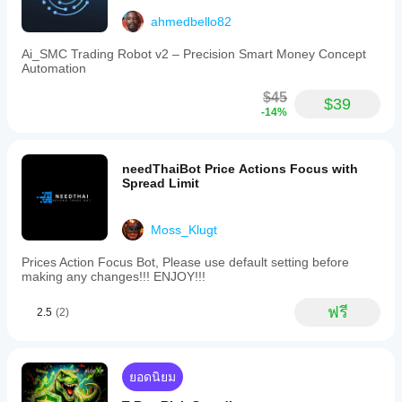
ahmedbello82
Ai_SMC Trading Robot v2 – Precision Smart Money Concept
Automation
$45
$39
-14%
needThaiBot Price Actions Focus with
Spread Limit
Moss_Klugt
Prices Action Focus Bot, Please use default setting before
making any changes!!! ENJOY!!!
ฟรี
2.5
(2)
ยอดนิยม