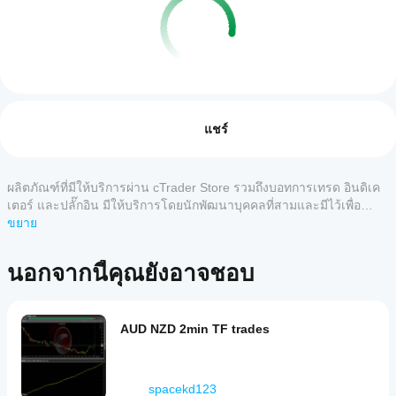
ฉันจะ
สรุปโดย AI
เริ่ม cBot
รีวิว: 0
Martingale2
ได้
แชร์
is
a
อย่างไร?
trading
หลังจาก
bot
แอป
ติดตั้ง ให้
ผลิตภัณฑ์ที่มีให้บริการผ่าน cTrader Store รวมถึงบอทการเทรด อินดิเค
รีวิวจากลูกค้า
designed
cTrader
เริ่ม
อินส
for
เตอร์ และปลั๊กอิน มีให้บริการโดยนักพัฒนาบุคคลที่สามและมีไว้เพื่อ
ใดบ้าง
แตนซ์บน
automated
วัตถุประสงค์ในการเข้าถึงข้อมูลและทางเทคนิคเท่านั้น cTrader Store
ขยาย
5
4
3
2
ทั้งหมด
market
คลาวด์
ที่
ไม่ใช่โบรกเกอร์และไม่ได้ให้คำแนะนำการลงทุน คำแนะนำส่วนบุคคล
operations.
หรือบน
รองรับ
หรือการรับประกันผลการดำเนินงานในอนาคต
The
เครื่อง
ของ
ยังไม่มี
นอกจากนี้คุณยังอาจชอบ
cBots?
product
cBot
รีวิว
description
แอป
สำหรับ
ฉันจะ
is
cTrader
ลิตภัณฑ์
minimal,
ทดสอบ
ทั้งหมด
นี้ หาก
AUD NZD 2min TF trades
indicating
ประสิทธิภาพ
รองรับ
เคยลอง
it
การ
ของ cBot ได้
is
แล้ว ขอ
ดำเนิน
อย่างไร?
a
เชิญมา
การ
test
spacekd123
รัน cBot
เป็นคน