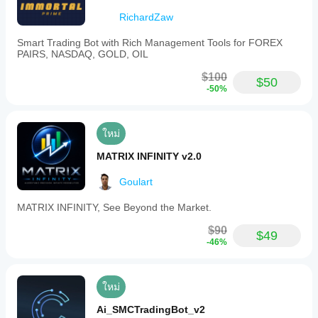
โบรกเกอร์ ส
frequency,
cBot ของ
and
เปรด และ
RichardZaw
คุณบน
analysis
คุณภาพการ
ข้อมูล
methods
ดำเนินการ
Smart Trading Bot with Rich Management Tools for FOREX
ตลาดใน
are
PAIRS, NASDAQ, GOLD, OIL
การทดสอบ
not
อดีตใน
บอทใน
detailed.
cTrader
$100
สภาพ
$50
Windows
-50%
แวดล้อมของ
โปรไฟล์การเทรด
และ Mac
คุณเองช่วย
ให้คุณเข้าใจ
ว่ามันทำงาน
ใหม่
อย่างไรใน
การใช้งาน
MATRIX INFINITY v2.0
จริง
Goulart
MATRIX INFINITY, See Beyond the Market.
$90
$49
-46%
ใหม่
Ai_SMCTradingBot_v2