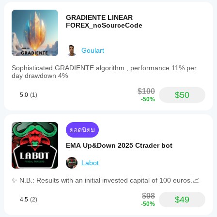
GRADIENTE LINEAR
FOREX_noSourceCode
Goulart
Sophisticated GRADIENTE algorithm , performance 11% per
day drawdown 4%
$100
$50
5.0
(1)
-50%
ยอดนิยม
EMA Up&Down 2025 Ctrader bot
Labot
✨ N.B.: Results with an initial invested capital of 100 euros.📈
$98
$49
4.5
(2)
-50%