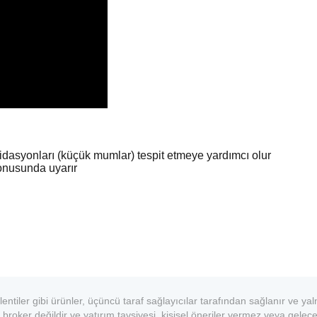
idasyonları (küçük mumlar) tespit etmeye yardımcı olur
konusunda uyarır
entiler gibi ürünler, üçüncü taraf sağlayıcılar tarafından sağlanır ve yal
 broker değildir ve yatırım tavsiyesi, kişisel öneriler vermez veya gelece