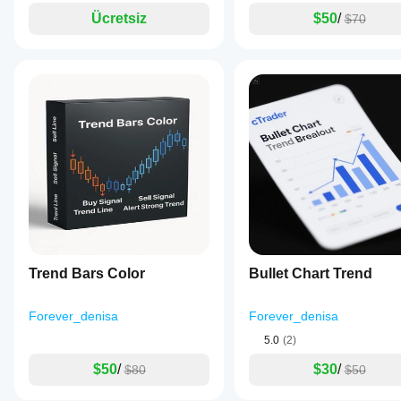
uygulayın
.
Ücretsiz
$50
/
$70
May 24, 2025
Trend Bars Color
Bullet Chart Trend
Forever_denisa
Forever_denisa
5.0
(2)
$50
/
$30
/
$80
$50