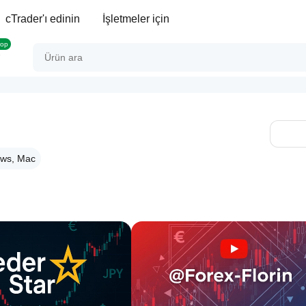
cTrader'ı edinin
İşletmeler için
rop
ws, Mac