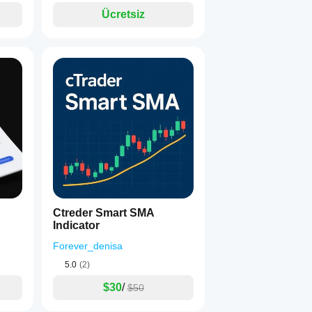
Ücretsiz
Ctreder Smart SMA
Indicator
Forever_denisa
5.0
(2)
$30
/
$50