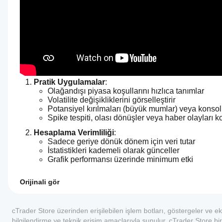
Pratik Uygulamalar
:
Olağandışı piyasa koşullarını hızlıca tanımlar
Volatilite değişikliklerini görselleştirir
Potansiyel kırılmaları (büyük mumlar) veya konsol
Spike tespiti, olası dönüşler veya haber olayları 
Hesaplama Verimliliği
:
Sadece geriye dönük dönem için veri tutar
İstatistikleri kademeli olarak günceller
Grafik performansı üzerinde minimum etki
Orijinali gör
4.5
Gösterge profili
Bir göstergeyi
kullanmaya
cTrader Store üzerinden erişilebilen işlem botları, göstergeler ve ekl
nasıl
bilgilendirme ve teknik erişim amaçlarıyla sunulur. cTrader Store bir