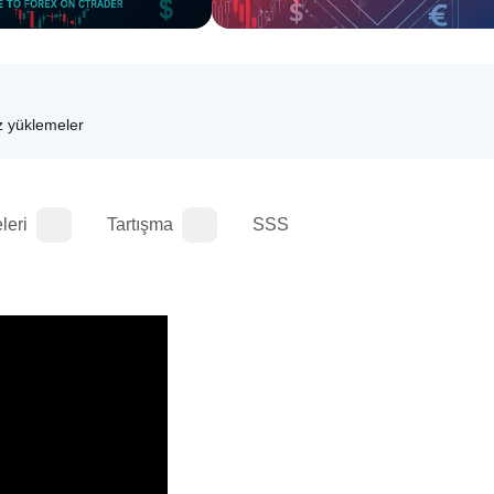
z yüklemeler
leri
Tartışma
SSS