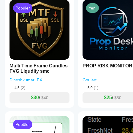
Popüler
Yeni
Multi Time Frame Candles
PROP RISK MONITOR
FVG Liqudity smc
Dineshkumar_FX
Goulart
4.5
(2)
5.0
(1)
$30
/
$25
/
$40
$50
Popüler