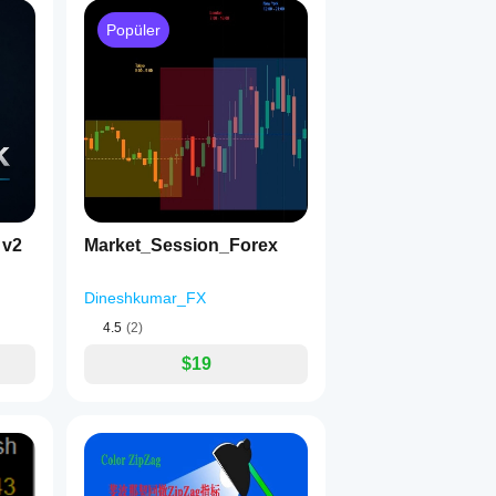
Popüler
 v2
Market_Session_Forex
Dineshkumar_FX
4.5
(2)
$19