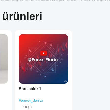
 ürünleri
1
Bars color 1
Forever_denisa
5.0
(1)