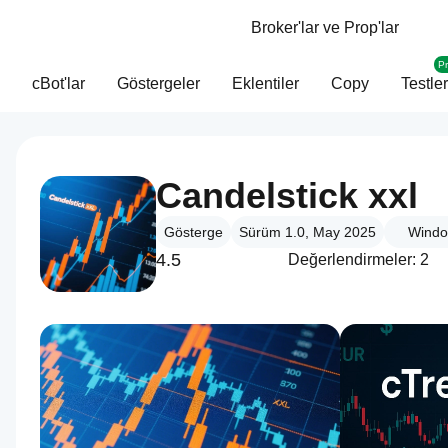
Broker'lar ve Prop'lar
P
cBot'lar
Göstergeler
Eklentiler
Copy
Testler
Candelstick xxl
Gösterge
Sürüm 1.0, May 2025
Windo
4.5
Değerlendirmeler: 2