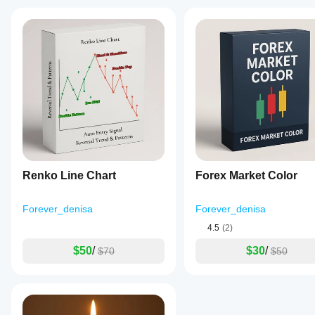
Renko Line Chart
Forex Market Color
Forever_denisa
Forever_denisa
4.5
(2)
$50
/
$30
/
$70
$50