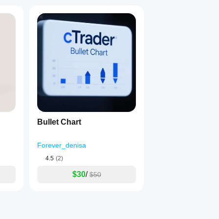
Bullet Chart
Forever_denisa
4.5
(2)
$30
/
$50