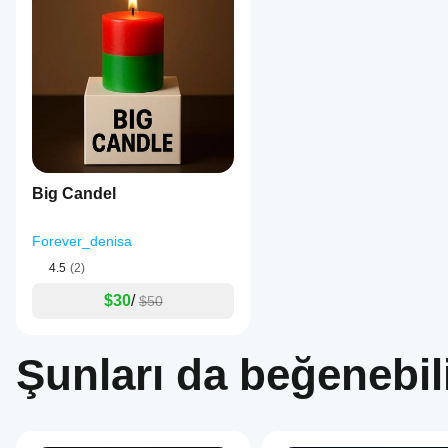
Big Candel
Forever_denisa
4.5
(2)
$30
/
$50
Şunları da beğenebili