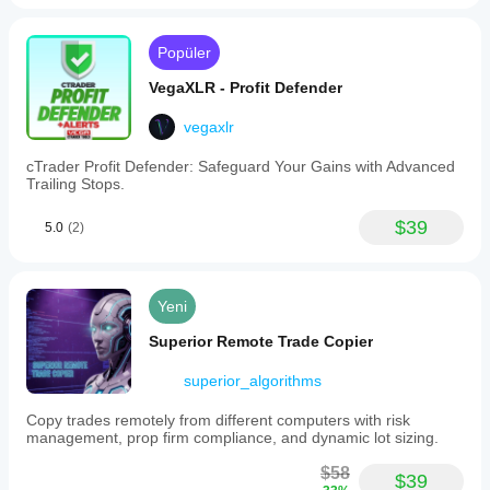
Popüler
VegaXLR - Profit Defender
vegaxlr
cTrader Profit Defender: Safeguard Your Gains with Advanced
Trailing Stops.
$39
5.0
(2)
Yeni
Superior Remote Trade Copier
superior_algorithms
Copy trades remotely from different computers with risk
management, prop firm compliance, and dynamic lot sizing.
$58
$39