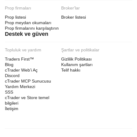
Prop firmaları
Broker'lar
Prop listesi
Broker listesi
Prop meydan okumaları
Prop firmalarını karşılaştırın
Destek ve güven
Topluluk ve yardım
Şartlar ve politikalar
Traders First™
Gizlilik Politikası
Blog
Kullanım şartları
cTrader Web'i Aç
Telif hakkı
Discord
cTrader MCP Sunucusu
Yardım Merkezi
SSS
cTrader ve Store temel
bilgileri
İletişim