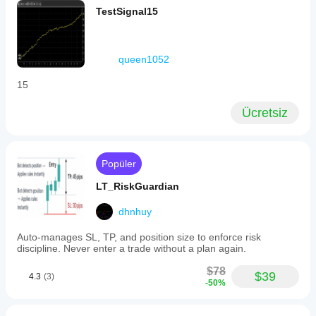
TestSignal15
queen1052
15
Ücretsiz
Popüler
LT_RiskGuardian
dhnhuy
Auto-manages SL, TP, and position size to enforce risk
discipline. Never enter a trade without a plan again.
$78
$39
4.3
(3)
-50%