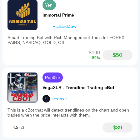
Yeni
Immortal Prime
RichardZaw
Smart Trading Bot with Rich Management Tools for FOREX
PAIRS, NASDAQ, GOLD, OIL
$100
$50
-50%
Popüler
VegaXLR - Trendline Trading cBot
vegaxlr
This is a cBot that will detect trendlines on the chart and open
trades when the price interacts with them.
$39
4.5
(2)