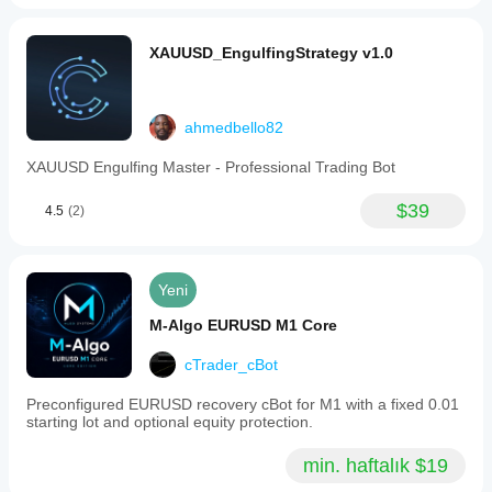
XAUUSD_EngulfingStrategy v1.0
ahmedbello82
XAUUSD Engulfing Master - Professional Trading Bot
$39
4.5
(2)
Yeni
M-Algo EURUSD M1 Core
cTrader_cBot
Preconfigured EURUSD recovery cBot for M1 with a fixed 0.01
starting lot and optional equity protection.
min. haftalık $19