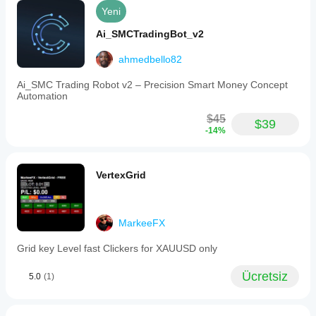
Yeni
Ai_SMCTradingBot_v2
ahmedbello82
Ai_SMC Trading Robot v2 – Precision Smart Money Concept
Automation
$45
$39
-14%
VertexGrid
MarkeeFX
Grid key Level fast Clickers for XAUUSD only
Ücretsiz
5.0
(1)