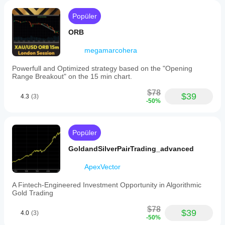
Popüler
ORB
megamarcohera
Powerfull and Optimized strategy based on the "Opening
Range Breakout" on the 15 min chart.
$78
$39
4.3
(3)
-50%
Popüler
GoldandSilverPairTrading_advanced
ApexVector
A Fintech-Engineered Investment Opportunity in Algorithmic
Gold Trading
$78
$39
4.0
(3)
-50%