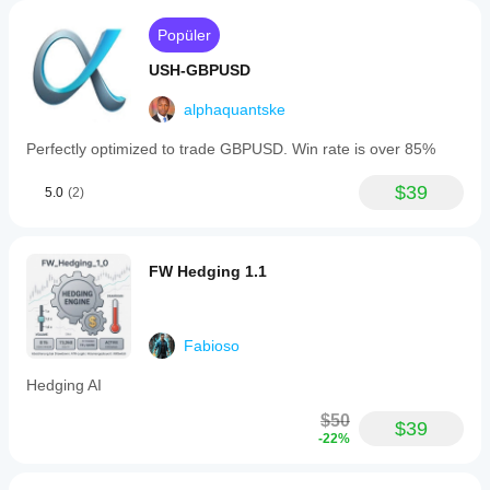
Popüler
USH-GBPUSD
alphaquantske
Perfectly optimized to trade GBPUSD. Win rate is over 85%
$39
5.0
(2)
FW Hedging 1.1
Fabioso
Hedging AI
$50
$39
-22%