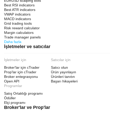
EURUSD scalping bots
Best RSI indicators
Best ATR indicators
VWAP indicators
MACD indicators
Grid trading tools
Risk reward calculator
Margin calculators
Trade manager panels
Daha fazla
İşletmeler ve satıcılar
İşletmeler için
Satıcılar için
Broker'lar için cTrader
Satıcı olun
Prop'lar için cTrader
Ürün yayınlayın
Broker entegrasyonu
Ürünleri tanıtın
Open API
Başarı hikayeleri
Programlar
Satış Ortaklığı programı
Ödüller
Elçi programı
Broker'lar ve Prop'lar