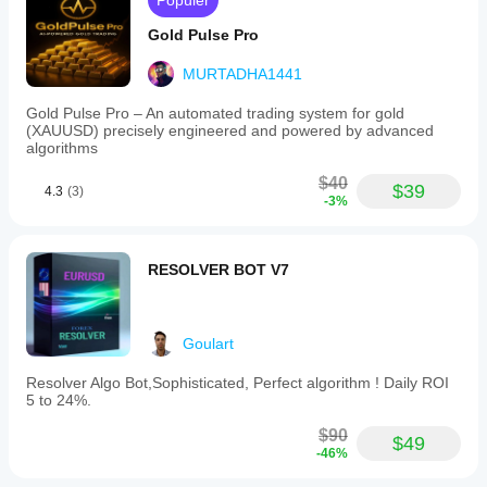
Popüler
koşullarına,
spread'lere
Gold Pulse Pro
ve yürütme
kalitesine
MURTADHA1441
bağlı olarak
değişebilir.
Gold Pulse Pro – An automated trading system for gold
Botu kendi
(XAUUSD) precisely engineered and powered by advanced
algorithms
ortamınızda
test etmek,
$40
gerçek
$39
4.3
(3)
-3%
kullanımda
nasıl
performans
gösterdiğini
RESOLVER BOT V7
anlamanıza
yardımcı
olur.
Goulart
Resolver Algo Bot,Sophisticated, Perfect algorithm ! Daily ROI
5 to 24%.
$90
$49
-46%