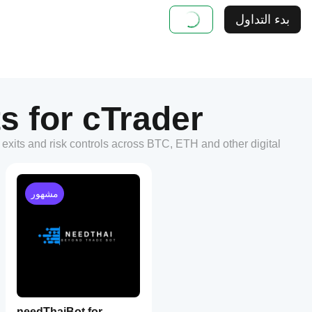
بدء التداول
s for cTrader
, exits and risk controls across BTC, ETH and other digital
مشهور
needThaiBot for