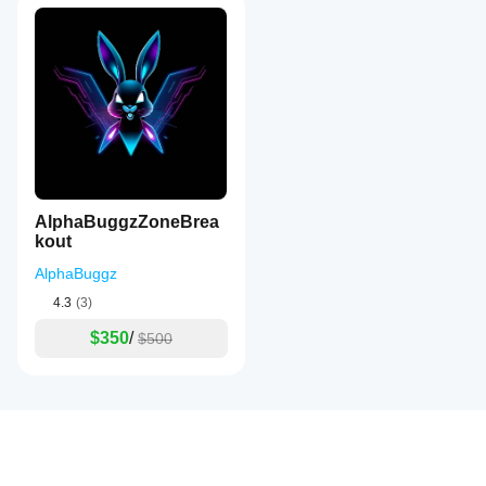
AlphaBuggzZoneBrea
kout
AlphaBuggz
4.3
(3)
$350
/
$500