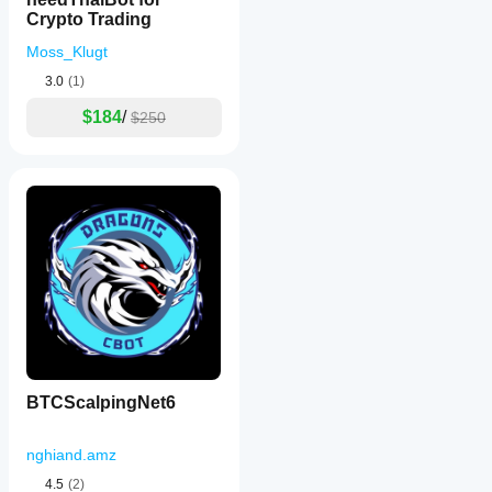
Crypto Trading
Moss_Klugt
3.0
(1)
$184
/
$250
BTCScalpingNet6
nghiand.amz
4.5
(2)