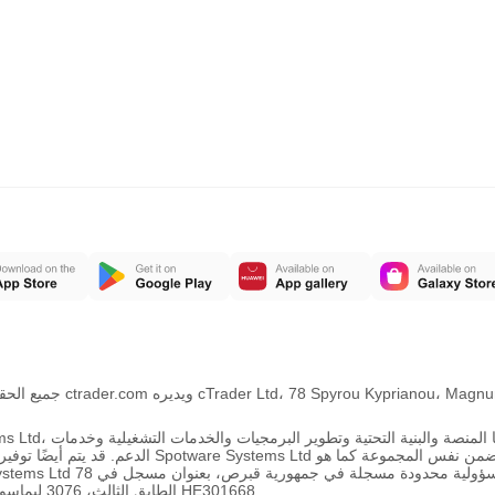
Copyright © محفوظة لشركة 6
الدعم. قد يتم أيضًا توفير خدمات معينة 
Spyrou Kyprianou، Magnum Business Center، الطابق الثالث، 3076 ليماسول قبرص ورقم التسجيل HE301668.