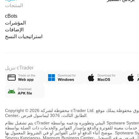
المنتجات
cBots
المؤشرات
الإضافات
استراتيجيات النسخ
تنزيل cTrader
202 cTrader Ltd. جميع الحقوق محفوظة.
يملك موقع ctrader.com ويديره cTrader Ltd، 78 Spyrou Kyprianou، Magnum Business
Center، الطابق الثالث، 3076 ليماسول قبرص.
يتم تشغيل نظام cTrader البيئي وتطويره ودعمه بواسطة Spotware Systems Ltd، بما في ذلك تكنولوجيا المنصة والبنية التحتية وتطوير البرمجيات والخدمات التشغيلية وخدمات
للفوترة والدفع وإصدار الفواتير والخدمات ذات الصلة بواسطة Spotware Systems Ltd و/أو شركات أخرى ضمن نفس المجموعة كما هو
موضح أثناء الدفع أو على الفواتير أو في الشروط المعمول بها. Spotware Systems Ltd هي شركة ذات مسؤولية محدودة مسجلة في جمهورية قبرص، بعنوان مسجل في 78