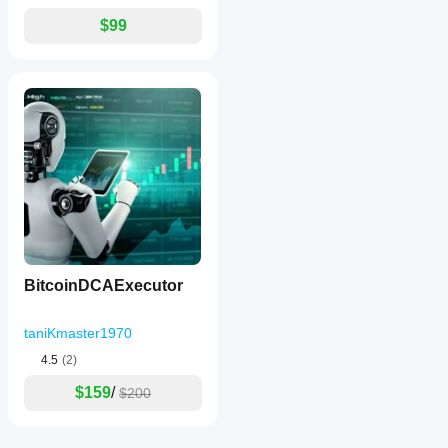
$99
BitcoinDCAExecutor
taniKmaster1970
4.5
(2)
$159
/
$200