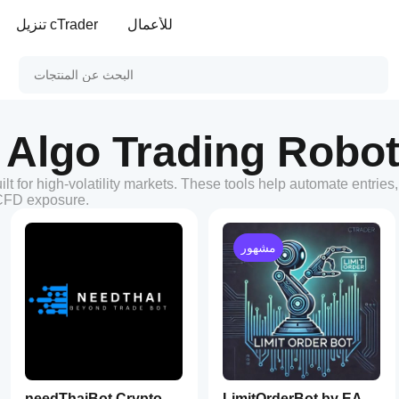
للأعمال
تنزيل cTrader
 Algo Trading Robot
lt for high-volatility markets. These tools help automate entries
 CFD exposure.
مشهور
needThaiBot Crypto
LimitOrderBot by EA