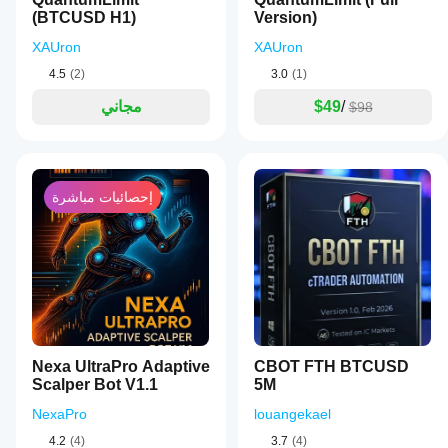
(BTCUSD H1)
Version)
XAUron
XAUron
4.5
(2)
3.0
(1)
/
$49
مجاني
$98
إحصائيات مباشرة
Nexa UltraPro Adaptive
CBOT FTH BTCUSD
Scalper Bot V1.1
5M
NexaPro
louangekael
4.2
(4)
3.7
(4)