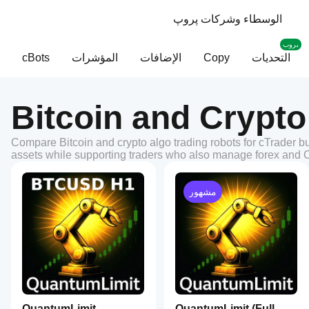
الوسطاء وشركات پروپ
بروب
التحديات
Copy
الإضافات
المؤشرات
cBots
Bitcoin and Crypto
Compare Bitcoin and crypto algo trading robots for cTrader bui
assets while supporting traders who also manage forex and
مشهور
QuantumLimit
QuantumLimit (Full