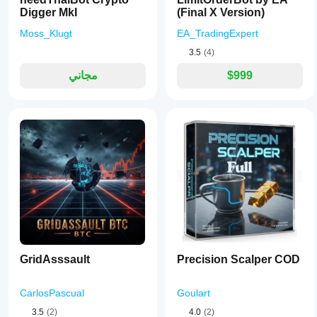
Digger MkI
(Final X Version)
Moss_Klugt
EA_TradingExpert
3.5
(4)
$999
مجاني
GridAsssault
Precision Scalper COD
CarlosPascual
Goulart
3.5
(2)
4.0
(2)