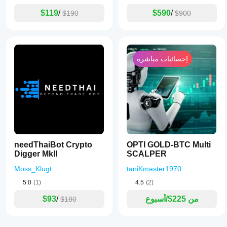
$119
/
$590
/
$190
$900
إحصائيات مباشرة
needThaiBot Crypto
OPTI GOLD-BTC Multi
Digger MkII
SCALPER
Moss_Klugt
taniKmaster1970
5.0
(1)
4.5
(2)
من 225$/أسبوع
/
$93
$180