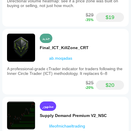
Directional volume heatmap: see if a price zone was built on
buying or selling, not just how much.
$29
$19
-35%
جديد
Final_ICT_KillZone_CRT
ab.moqadas
A professional-grade cTrader indicator for traders following the
Inner Circle Trader (ICT) methodology. It replaces 6–8
$25
$20
-20%
مشهور
Supply Demand Premium V2_NSC
lifeofmichaeltrading