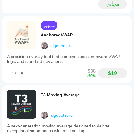
مجاني
مشهور
AnchoredVWAP
algobotspro
A precision overlay tool that combines session-aware VWAP
logic and standard deviations.
$38
$19
5.0
(3)
-50%
T3 Moving Average
algobotspro
A next‑generation moving average designed to deliver
exceptional smoothness with minimal lag.