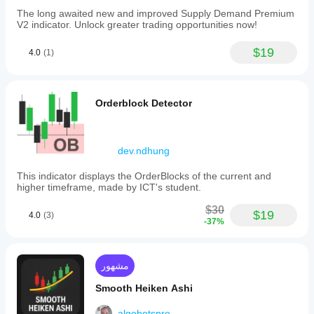
The long awaited new and improved Supply Demand Premium
V2 indicator. Unlock greater trading opportunities now!
$19
4.0
(1)
Orderblock Detector
dev.ndhung
This indicator displays the OrderBlocks of the current and
higher timeframe, made by ICT's student.
$30
$19
4.0
(3)
-37%
مشهور
Smooth Heiken Ashi
algobotspro