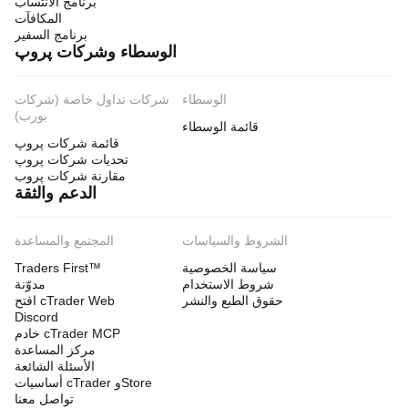
برنامج الانتساب
المكافآت
برنامج السفير
الوسطاء وشركات پروپ
الوسطاء
شركات تداول خاصة (شركات
بورب)
قائمة الوسطاء
قائمة شركات پروپ
تحديات شركات پروپ
مقارنة شركات پروب
الدعم والثقة
الشروط والسياسات
المجتمع والمساعدة
سياسة الخصوصية
Traders First™
شروط الاستخدام
مدوّنة
حقوق الطبع والنشر
افتح cTrader Web
Discord
خادم cTrader MCP
مركز المساعدة
الأسئلة الشائعة
أساسيات cTrader وStore
تواصل معنا