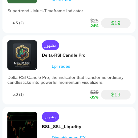
Supertrend - Multi-Timeframe Indicator
$25
$19
4.5
(2)
-24%
مشهور
Delta-RSI Candle Pro
LpTrades
Delta RSI Candle Pro, the indicator that transforms ordinary
candlesticks into powerful momentum visualizers.
$29
$19
5.0
(1)
-35%
مشهور
BSL_SSL_Liqudity
Dineshkumar_FX