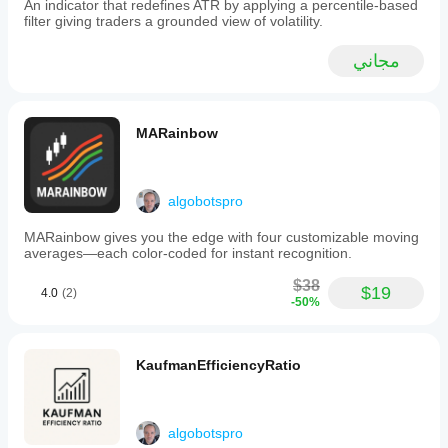
An indicator that redefines ATR by applying a percentile-based
filter giving traders a grounded view of volatility.
مجاني
MARainbow
algobotspro
MARainbow gives you the edge with four customizable moving
averages—each color-coded for instant recognition.
$38
$19
4.0
(2)
-50%
KaufmanEfficiencyRatio
algobotspro