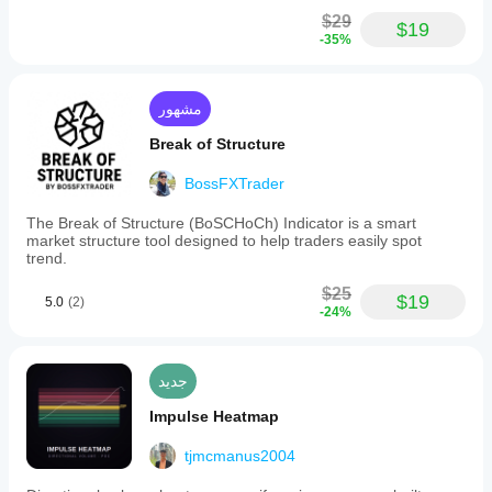
$29
$19
-35%
مشهور
Break of Structure
BossFXTrader
The Break of Structure (BoSCHoCh) Indicator is a smart
market structure tool designed to help traders easily spot
trend.
$25
$19
5.0
(2)
-24%
جديد
Impulse Heatmap
tjmcmanus2004