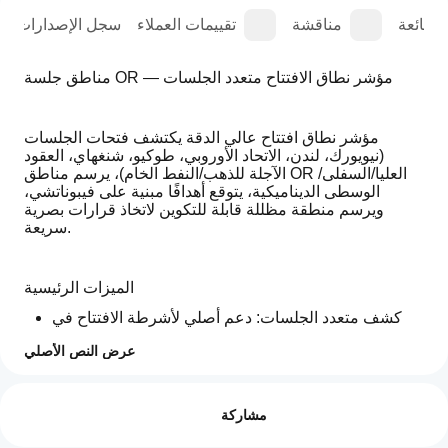
الشائعة
مناقشة
تقييمات العملاء
سجل الإصدارات
مناطق جلسة OR — مؤشر نطاق الافتتاح متعدد الجلسات
مؤشر نطاق افتتاح عالي الدقة يكتشف فتحات الجلسات 
(نيويورك، لندن، الاتحاد الأوروبي، طوكيو، شنغهاي، العقود 
الآجلة للذهب/النفط الخام)، يرسم مناطق OR العليا/السفلى/
الوسطى الديناميكية، يتوقع أهدافًا مبنية على فيبوناتشي، 
ويرسم منطقة مظللة قابلة للتكوين لاتخاذ قرارات بصرية 
سريعة.
الميزات الرئيسية
كشف متعدد الجلسات: دعم أصلي لأشرطة الافتتاح في 
نيويورك، لندن، يورونكست، طوكيو، شنغهاي، العقود الآجلة 
عرض النص الأصلي
للذهب، والعقود الآجلة للنفط الخام باستخدام مؤشرات 
ملف تعريف المؤشر
جلسة مخصصة.
كيف
حساب نطاق الافتتاح: يحسب OR الأعلى وOR الأدنى من 
يمكنني
التقييمات: 2
عدد قابل للتكوين من الشموع (RangeCandles) ويسجل 
مشاركة
البدء في
وقت بدء الجلسة.
استخدام
5
50 %
تراكبات الرسم البياني المستمرة: يرسم خطوط اتجاه لـ 