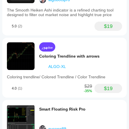
The Smooth Heiken Ashi indicator is a refined charting tool
designed to filter out market noise and highlight true price
$19
5.0
(2)
مشهور
Coloring Trendline with arrows
ALGO-XL
Coloring trendline/ Colored Trendline / Color Trendline
$29
$19
4.0
(1)
-35%
Smart Floating Risk Pro
nvcong89