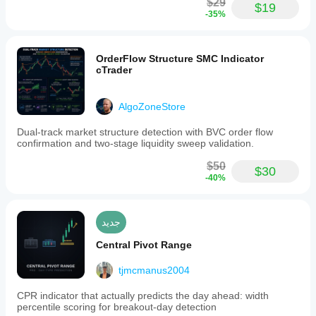
$29
$19
-35%
OrderFlow Structure SMC Indicator
cTrader
AlgoZoneStore
Dual-track market structure detection with BVC order flow
confirmation and two-stage liquidity sweep validation.
$50
$30
-40%
جديد
Central Pivot Range
tjmcmanus2004
CPR indicator that actually predicts the day ahead: width
percentile scoring for breakout-day detection