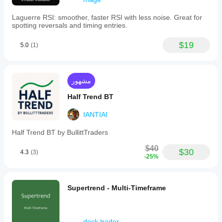
Laguerre RSI: smoother, faster RSI with less noise. Great for
spotting reversals and timing entries.
$19
5.0
(1)
مشهور
Half Trend BT
IANTIAI
Half Trend BT by BullittTraders
$40
$30
4.3
(3)
-25%
Supertrend - Multi-Timeframe
dock.trader