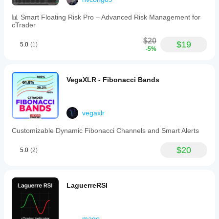
📊 Smart Floating Risk Pro – Advanced Risk Management for
cTrader
$20
$19
5.0
(1)
-5%
VegaXLR - Fibonacci Bands
vegaxlr
Customizable Dynamic Fibonacci Channels and Smart Alerts
$20
5.0
(2)
LaguerreRSI
mage