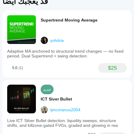
قد يعجبك أيضًا
Supertrend Moving Average
yolvtria
Adaptive MA anchored to structural trend changes — no fixed
period. Dual Supertrend + swing detection.
$25
5.0
(1)
جديد
ICT Siver Bullet
tjmcmanus2004
Live ICT Silver Bullet detection: liquidity sweeps, structure
shifts, and killzone-gated FVGs, graded and glowing in rea