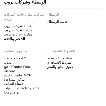
الوسطاء وشركات پروپ
الوسطاء
شركات تداول خاصة (شركات
بورب)
قائمة الوسطاء
قائمة شركات پروپ
تحديات شركات پروپ
مقارنة شركات پروب
الدعم والثقة
الشروط والسياسات
المجتمع والمساعدة
سياسة الخصوصية
Traders First™
شروط الاستخدام
مدوّنة
حقوق الطبع والنشر
افتح cTrader Web
Discord
خادم cTrader MCP
مركز المساعدة
الأسئلة الشائعة
أساسيات cTrader وStore
تواصل معنا