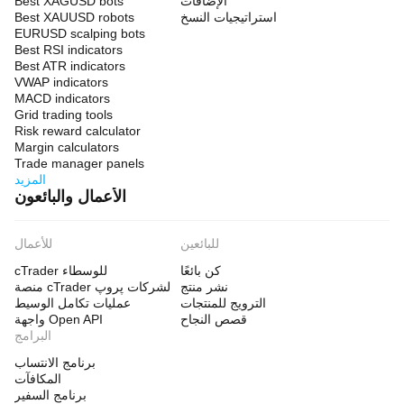
الإضافات
Best XAGUSD bots
استراتيجيات النسخ
Best XAUUSD robots
EURUSD scalping bots
Best RSI indicators
Best ATR indicators
VWAP indicators
MACD indicators
Grid trading tools
Risk reward calculator
Margin calculators
Trade manager panels
المزيد
الأعمال والبائعون
للبائعين
للأعمال
كن بائعًا
cTrader للوسطاء
نشر منتج
منصة cTrader لشركات پروپ
الترويج للمنتجات
عمليات تكامل الوسيط
قصص النجاح
واجهة Open API
البرامج
برنامج الانتساب
المكافآت
برنامج السفير