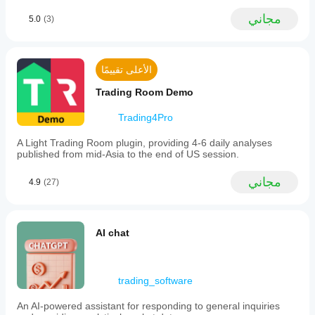
مجاني
5.0
(3)
الأعلى تقييمًا
Trading Room Demo
Trading4Pro
A Light Trading Room plugin, providing 4-6 daily analyses
published from mid-Asia to the end of US session.
مجاني
4.9
(27)
AI chat
trading_software
An AI-powered assistant for responding to general inquiries