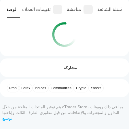
الأسئلة الشائعة
مناقشة
تقييمات العملاء
الوصف
ملف تعريف الإضافة
كيف
يمكنني
التقييمات: 0
مشاركة
البدء في
استخدام
إضافة؟
بعد
تقييمات العملاء
Prop
Forex
Indices
Commodities
Crypto
Stocks
ما هي
التثبيت،
تطبيقات
تحقق من
5
4
3
2
1
الكل
cTrader
منطقة
واجهة
التي تدعم
يتم توفير المنتجات المتاحة من خلال cTrader Store، بما في ذلك روبوتات
لا توجد
المستخدم
الإضافات؟
التداول والمؤشرات والإضافات، من قبل مطوري الطرف الثالث وإتاحتها
تقييمات
المدعومة
لأغراض الوصول المعلوماتي والفني فقط. cTrader Store ليس وسيطًا ولا
توسيع
تعمل
لهذا
لبدء
ماذا تفعل
يقدم نصائح استثمارية أو توصيات شخصية أو أي ضمان للأداء المستقبلي.
إضافات
المنتج
استخدام