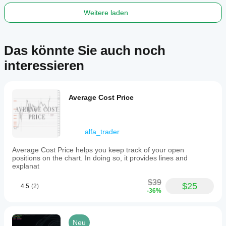
trend
filters
Weitere laden
(e.g.,
200
EMA)
for
Das könnte Sie auch noch
developing
objective,
interessieren
rule-
based
liquidity-
based
Average Cost Price
trading
setups.
Indikatorprofil
alfa_trader
Average Cost Price helps you keep track of your open
positions on the chart. In doing so, it provides lines and
explanat
$39
$25
4.5
(2)
-36%
Neu