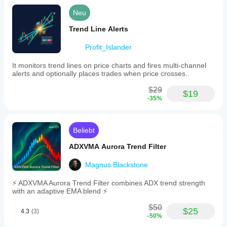
Neu
Trend Line Alerts
Profit_Islander
It monitors trend lines on price charts and fires multi-channel
alerts and optionally places trades when price crosses..
$29
$19
-35%
Beliebt
ADXVMA Aurora Trend Filter
Magnus.Blackstone
⚡ ADXVMA Aurora Trend Filter combines ADX trend strength
with an adaptive EMA blend ⚡
$50
$25
4.3
(3)
-50%