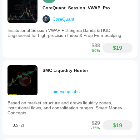
CoreQuant_Session_VWAP_Pro
CoreQuant
Institutional Session VWAP + 3-Sigma Bands & HUD.
Engineered for high-precision Index & Prop Firm Scalping.
$38
$19
-50%
SMC Liquidity Hunter
pinescriptlabs
Based on market structure and draws liquidity zones,
institutional flows, and consolidation ranges. Smart Money
Concepts
$29
$19
3.5
(2)
-35%