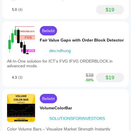
$19
5.0
(4)
Beliebt
Fair Value Gaps with Order Block Detector
dev.ndhung
All-In-One solution for ICT's FVG IFVG ORDERBLOCK in
advanced mode.
$38
$19
4.3
(3)
-50%
Beliebt
VolumeColorBar
SOLUTIONSFORINVESTORS
Color Volume Bars – Visualize Market Strength Instantly