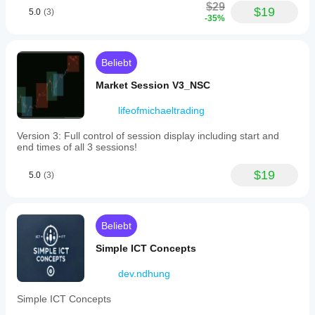
$29
$19
5.0
(3)
-35%
Beliebt
Market Session V3_NSC
lifeofmichaeltrading
Version 3: Full control of session display including start and
end times of all 3 sessions!
$19
5.0
(3)
Beliebt
Simple ICT Concepts
dev.ndhung
Simple ICT Concepts