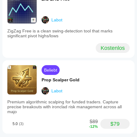
value
liquidity
zones
to
Labot
support
trading
ZigZag Free is a clean swing-detection tool that marks
decisions
significant pivot highs/lows
but
does
not
Kostenlos
execute
trades.
It
is
Beliebt
intended
to
Prop Scalper Gold
be
combined
with
Labot
other
analysis
Premium algorithmic scalping for funded traders. Capture
tools
precise breakouts with ironclad risk management across all
like
majo
support/resistance,
volume,
$89
$79
order
5.0
(3)
-12%
blocks,
and