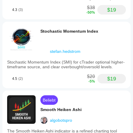
$38
$19
4.3
(3)
-50%
Stochastic Momentum Index
stefan.hedstrom
Stochastic Momentum Index (SMI) for cTrader optional higher-
timeframe source, and clear overbought/oversold levels.
$20
$19
4.5
(2)
-5%
Beliebt
Smooth Heiken Ashi
algobotspro
The Smooth Heiken Ashi indicator is a refined charting tool