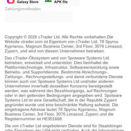
Zahlungsmethoden
Copyright © 2026 cTrader Ltd. Alle Rechte vorbehalten.
Die
Website ctrader.com ist Eigentum von cTrader Ltd, 78 Spyrou
Kyprianou, Magnum Business Center, 3rd Floor, 3076 Limassol,
Zypern, und wird von diesem Unternehmen betrieben.
Das cTrader-Ökosystem wird von Spotware Systems Ltd
betrieben, entwickelt und unterstützt. Dies beinhaltet die
Plattformtechnologie, Infrastruktur, Softwareentwicklung sowie
Betriebs- und Supportdienste. Bestimmte Abrechnungs-,
Zahlungs-, Rechnungsstellungs- und damit verbundene Dienste
können auch von Spotware Systems Ltd und/oder anderen
Unternehmen innerhalb desselben Konzerns bereitgestellt
werden, was während des Bezahlvorgangs, auf Rechnungen
oder in den geltenden Bedingungen angegeben wird. Spotware
Systems Ltd ist eine Gesellschaft, die in der Republik Zypern
gegründet wurde und eine beschränkte Haftung aufweist. Die
eingetragene Adresse lautet 78 Spyrou Kyprianou, Magnum
Business Center, 3rd Floor, 3076 Limassol, Zypern und die
Registernummer ist HE301668.
Die von cTrader Ltd angebotenen Dienste sind für Staatsbürger
oder Einwohner der USA nicht verfügbar. Auch die Informationen