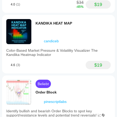
$34
$19
4.0
(1)
-45%
KANDIKA HEAT MAP
candiceb
Color-Based Market Pressure & Volatility Visualizer The
Kandika Heatmap Indicator
$19
4.6
(3)
Beliebt
Order Block
pinescriptlabs
Identify bullish and bearish Order Blocks to spot key
support/resistance levels and potential trend reversals! 📈🔄