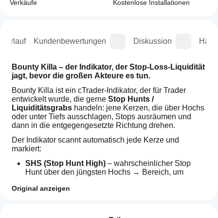
Verkäufe
Kostenlose Installationen
sverlauf
Kundenbewertungen
Diskussion
Häufi
Bounty Killa – der Indikator, der Stop-Loss-Liquidität 
jagt, bevor die großen Akteure es tun.
Bounty Killa ist ein cTrader-Indikator, der für Trader 
entwickelt wurde, die gerne 
Stop Hunts / 
Liquiditätsgrabs
 handeln: jene Kerzen, die über Hochs 
oder unter Tiefs ausschlagen, Stops ausräumen und 
dann in die entgegengesetzte Richtung drehen.
Der Indikator scannt automatisch jede Kerze und 
markiert:
SHS (Stop Hunt High)
 – wahrscheinlicher Stop 
Hunt über den jüngsten Hochs → Bereich, um 
Short-Setups
 zu suchen
Original anzeigen
SHL (Stop Hunt Low)
 – wahrscheinlicher Stop 
Hunt unter den jüngsten Tiefs → Bereich, um 
Long-
Wie kann
KI-Zusammenfassung
Setups
 zu suchen
ich einen
Bewertungen: 2
Bounty