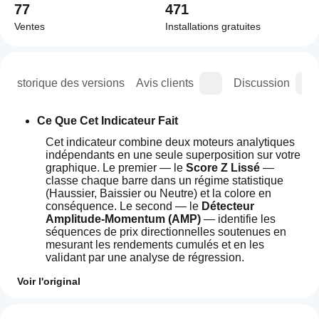
77
471
Ventes
Installations gratuites
Historique des versions
Avis clients
Discussion
Ce Que Cet Indicateur Fait
Cet indicateur combine deux moteurs analytiques 
indépendants en une seule superposition sur votre 
graphique. Le premier — le 
Score Z Lissé
 — 
classe chaque barre dans un régime statistique 
(Haussier, Baissier ou Neutre) et la colore en 
conséquence. Le second — le 
Détecteur 
Amplitude-Momentum (AMP)
 — identifie les 
séquences de prix directionnelles soutenues en 
mesurant les rendements cumulés et en les 
validant par une analyse de régression.
Ensemble, ils produisent un graphique où 
Voir l'original
l'environnement statistique et la structure du 
Comment
momentum du marché sont visibles 
Résumé IA
puis-je
Avis : 2
simultanément, sans que vous ayez besoin 
wt.Z-