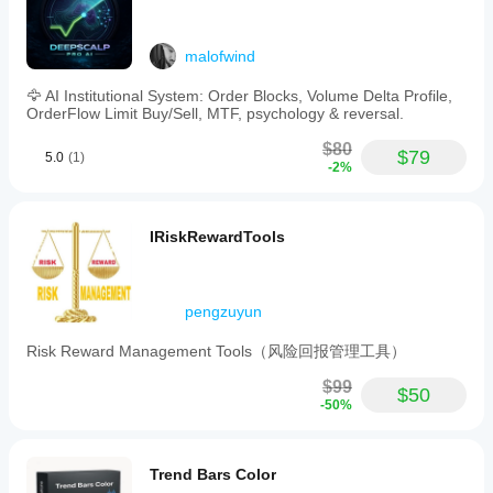
malofwind
🦅 AI Institutional System: Order Blocks, Volume Delta Profile,
OrderFlow Limit Buy/Sell, MTF, psychology & reversal.
$80
$79
5.0
(1)
-2%
IRiskRewardTools
pengzuyun
Risk Reward Management Tools（风险回报管理工具）
$99
$50
-50%
Trend Bars Color