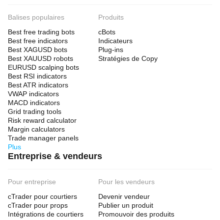
Balises populaires
Produits
Best free trading bots
cBots
Best free indicators
Indicateurs
Best XAGUSD bots
Plug-ins
Best XAUUSD robots
Stratégies de Copy
EURUSD scalping bots
Best RSI indicators
Best ATR indicators
VWAP indicators
MACD indicators
Grid trading tools
Risk reward calculator
Margin calculators
Trade manager panels
Plus
Entreprise & vendeurs
Pour entreprise
Pour les vendeurs
cTrader pour courtiers
Devenir vendeur
cTrader pour props
Publier un produit
Intégrations de courtiers
Promouvoir des produits