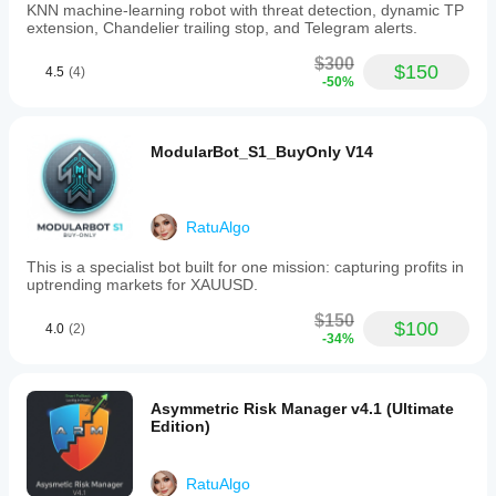
됩
KNN machine-learning robot with threat detection, dynamic TP
추고 있지만, 어떤 시스템도 100% 미래를 예측할 수 없습
니
extension, Chandelier trailing stop, and Telegram alerts.
니다. 과거 수익(예: 142회의 연승 기록!)은 좋은 신호이지
다.
만 미래 결과를 보장하지 않습니다. 이 봇을 투자 도구 중 
$300
$150
4.5
(4)
강력한 무기로 여기고 현명하게 투자하며 감당할 수 없는 
-50%
돈으로 거래하지 마십시오. 즐거운 거래 되세요!
ModularBot_S1_BuyOnly V14
这里为您准备了 
The EURUSD XI Protocol (欧美 XI 协
议)
 的完整中文产品介绍。这段文案不仅涵盖了所有核心
功能，还特别针对中文交易者群体进行了润色，语气既专
业又亲切，非常适合用于微信公众号、知乎专栏或产品落
RatuAlgo
地页。
This is a specialist bot built for one mission: capturing profits in
产品名称：The EURUSD XI Protocol (欧美 XI 协议)
uptrending markets for XAUUSD.
—— 解锁 EURUSD 的隐秘节奏，专为智能交易而生。
$150
$100
4.0
(2)
-34%
欢迎体验这套不仅仅是为了“生存”，而是为了在波动中“繁
荣”的交易系统。欧美 XI 协议 (XI Protocol) 不仅仅是一个
普通的“机器人”，它是专为全球流动性最强的货币对——
欧元/美元 (EURUSD) 量身定制的算法引擎。无论您是在
Asymmetric Risk Manager v4.1 (Ultimate
休息、工作，还是陪伴家人，这套协议都在为您分秒必争
Edition)
地监控市场。
1. 启动准备：资金与基础
RatuAlgo