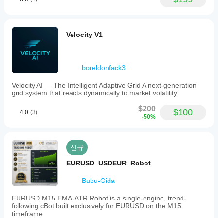
金融市场的交易是一场激动人心的旅程，但请始终牢记，
风险与机遇并存。虽然 EURUSD XI 协议配备了顶级的
安全网和逻辑算法来保护您的账户，但没有任何系统能 
100% 预测未来。过去的辉煌战绩（比如那些连胜记
Velocity V1
录！）是一个极好的信号，但并不代表未来的绝对保证。
请将这个机器人视为您投资武库中的一件强力武器，理性
投资，量力而行。祝您交易愉快！
boreldonfack3
*Currently Youtube video is under development.
Velocity AI — The Intelligent Adaptive Grid A next-generation
grid system that reacts dynamically to market volatility.
$200
$100
4.0
(3)
-50%
신규
EURUSD_USDEUR_Robot
Bubu-Gida
EURUSD M15 EMA-ATR Robot is a single-engine, trend-
following cBot built exclusively for EURUSD on the M15
timeframe