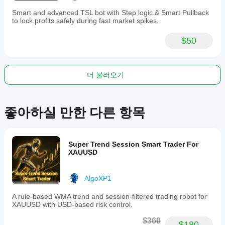
在您点击“开始”之前，让我们先打好基础。
Smart and advanced TSL bot with Step logic & Smart Pullback
to lock profits safely during fast market spikes.
建议启动资金：
 虽然系统适应性很强，但为了让复利
效应最大化，同时让算法在市场正常波动中有足够
$50
的“呼吸空间”，我们强烈建议您的账户最低余额为 
500 美元 (USD)
。
黄金法则：
 这个机器人是硬编码在 
8分钟 (M8)
 时间
周期上运行的。这是它的“心跳”频率。您只需打开 
더 불러오기
EURUSD 图表，将时间周期设置为 M8，然后加载机
器人即可。就这么简单。
2. 您的角色：做一个“甩手掌柜”
좋아하실 만한 다른 항목
使用这套系统最难的地方，其实是
学会“什么都不做”
。 
我们理解，当您看到交易出现浮亏时想手动平仓，或者看
到盈利时想落袋为安，这种冲动是人的本能。
但请尽量克
制。
Super Trend Session Smart Trader For
XAUUSD
XI 协议能在毫秒级的时间内计算出人眼无法察觉的概
率。它实时分析动量、波动率和趋势斜率。如果您手动干
预，就会打破它精心计算的数学优势。请相信逻辑，让机
AlgoXP1
器人完整地执行它的周期——从开仓、管理到平仓。像回
测数据展示的那样，坐下来，看着您的净值曲线随时间稳
A rule-based WMA trend and session-filtered trading robot for
步增长。
XAUUSD with USD-based risk control.
3. 智能风控：它是如何保护您的？
$360
$180