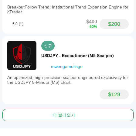
BreakoutFollow Trend: Institutional Trend Expansion Engine for
cTrader .
$400
$200
5.0
(1)
-50%
신규
USDJPY - Executioner (M5 Scalper)
mwengamulinge
An optimized, high-precision scalper engineered exclusively for
the USDJPY 5-Minute (M5) chart.
$129
더 불러오기