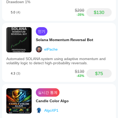
Drawdown 1%
$200
$130
5.0
(4)
-35%
인기
Solana Momentum Reversal Bot
elPache
Automated SOLANA system using adaptive momentum and
volatility logic to detect high-probability reversals.
$130
$75
4.3
(3)
-43%
실시간 통계
Candle Color Algo
AlgoXP1