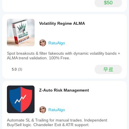
로 거래 크기를 줄입니다.
$50
시작
성능
고위험 행동:
 봇이 "낮은 점수"(위험한) 설정을 감지했
하거
을
을 때 어떻게 행동할지 결정합니다:
나
보이
CutStopLoss:
 거래를 진행하되 훨씬 더 엄격한 
제공
나
손절매를 설정하여 잠재적 손실을 최소화합니다.
된
Volatility Regime ALMA
요?
PreventTrade:
 거래를 완전히 건너뛰고 더 좋은 
최적
기회를 기다립니다.
화
중
파일
개
RatuAlgo
을
인
사용
1. 시작하기: 자본 및 설정
조
Spot breakouts & filter fakeouts with dynamic volatility bands +
할
건,
ALMA trend validation. 100% Free.
시작하기 전에 기초를 다져봅시다.
수
스
있습
프
초기 자본:
 시스템이 견고하지만, 알고리즘이 정상적
무료
5.0
(3)
니
레
인 시장 움직임 속에서 효과적으로 복리 수익을 낼 수 
다.
드
있도록 최소 시작 잔액을 
$500 USD
로 권장합니다.
및
황금 규칙:
 이 봇은 
8분 (M8)
 타임프레임에 하드코딩
실
되어 있습니다. 이것이 봇의 심장 박동입니다. 단순히 
Z-Auto Risk Management
행
EURUSD 차트를 열고, 타임프레임을 M8로 설정한 
품
후 봇을 연결하세요. 그게 전부입니다.
질
에
RatuAlgo
따
2. 당신의 역할: "손을 떼는" 관리자
라
Automate SL & Trailing for manual trades. Independent
성
이 시스템을 사용하는 가장 어려운 부분은 
Buy/Sell logic. Chandelier Exit & ATR support.
아무것도 하지 
능