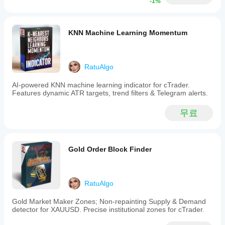
Strong
-1%
시작 / 종료 시간 (UTC):
 봇은 이 시간대 내에서만 거
장 조건
하나
internal risk
래합니다. 기본적으로 
UTC 4:00부터 15:00까지
 운영
에서의
control,
요?
되며, 이는 거래량이 많은 런던 세션과 뉴욕 세션 시작 
though
동작을
중개
short-side
부분을 포함합니다. 이 시간 외에는 새로운 거래를 열
KNN Machine Learning Momentum
중점적으
cBot
인
RR is low
지 않습니다.
로 관찰
을
및
and default
하세요.
실행
시장
sizing can
cTrader
be
조건
하기
RatuAlgo
Windows
그룹 3: 시스템 토글 (기능)
aggressive.
에
전에
와 Mac에
맞춰
AI-powered KNN machine learning indicator for cTrader.
매개
긴급 종료 활성화:
 마스터 킬 스위치입니다. 활성화하
서 과거
cBot
Features dynamic ATR targets, trend filters & Telegram alerts.
변수
면 봇이 최근 승리에 기반한 계산된 "고통 임계값"을 
시장 데
을
를
초과하는 손실을 감지하고 계좌를 완전히 붕괴시키지 
이터를
최적
무료
않도록 포지션을 종료합니다.
바탕으로
조정
화
하
매수 / 매도 TSL (추적 손절) 활성화:
cBot을
해야
면
매수 TSL:
 기본적으로 활성화되어 있습니다. 가
백테스트
할까
성능
격이 상승할 때 손절매를 위로 이동시켜 이익을 
하세요.
요?
이
Gold Order Block Finder
극대화합니다.
크게
기본
매도 TSL:
 기본적으로 비활성화되어 있습니다 
cBot
향상
매개
아니오
(
). 매도 거래는 일반적으로 추적 없이 목표
될
은
변수
에 도달하지만, 더 큰 하락 움직임을 잡고 싶다면 
수
모든
RatuAlgo
를
활성화할 수 있습니다.
있습
사용
계정
니
Gold Market Maker Zones; Non-repainting Supply & Demand
변동성 크기 조정 활성화:
 이 옵션은 
예
로 두는 것을 
하여
에서
detector for XAUUSD. Precise institutional zones for cTrader.
다.
강력히 권장합니다. 봇이 시장 변동성(ATR)을 스캔하
cBot
동일
여 시장이 너무 위험하거나 변동성이 클 경우 자동으
을
한