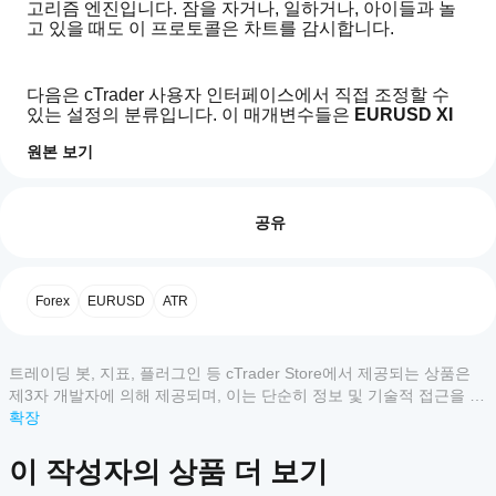
고리즘 엔진입니다. 잠을 자거나, 일하거나, 아이들과 놀
고 있을 때도 이 프로토콜은 차트를 감시합니다.
다음은 cTrader 사용자 인터페이스에서 직접 조정할 수 
있는 설정의 분류입니다. 이 매개변수들은 
EURUSD XI 
프로토콜
을 개인의 위험 선호도에 맞게 맞춤 설정할 수 있
원본 보기
도록 하면서 봇의 핵심 논리를 훼손하지 않습니다.
트레이딩 프로필
cBot
을
리뷰: 1
그룹 1: 위험 및 로깅 (자금 관리)
어떻
공유
게
5
0 %
이 섹션은 당신이 위험에 노출하는 금액을 제어합니다.
시작
4
100 %
매수 / 매도 기본 로트:
 이것은 시작 거래 크기입니다 
하나
Forex
EURUSD
ATR
0.10
3
(예: 
0 %
).
 봇은 변동성이나 자본 규모 조정 계산을 
요?
적용하기 전에 이것을 기준선으로 사용합니다.
2
0 %
설치
최소 크기:
 이 설정을 
0.01
까지 낮출 수 있습니다.
어떤
후,
1
0 %
왜 변경하나요?
 만약 테스트 중이거나 계좌가 작다
트레이딩 봇, 지표, 플러그인 등 cTrader Store에서 제공되는 상품은
cTrader
cBot
0.01
면, 이것을 
로 변경하면 봇이 "마이크로 로트"로 
제3자 개발자에 의해 제공되며, 이는 단순히 정보 및 기술적 접근을 목
앱이
의
거래할 수 있습니다. 이는 거래당 위험을 크게 줄여 계
적으로 제공된 것입니다. cTrader Store는 중개인이 아니며, 투자 조
확장
클라
cBot을
좌가 시장 변동을 안전하게 처리할 충분한 여유를 제
우드
언, 개인별 추천 또는 향후 성과에 대한 어떠한 보장도 제공하지 않습
지원하
공합니다.
고객 리뷰
또는
니다.
나요?
이 작성자의 상품 더 보기
로컬
시작할 때 매수 및 매도 기본 로트를 
0.01
 또는 
0.02
로 설
모든