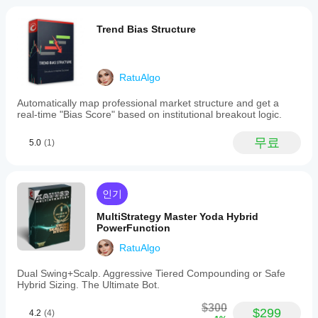
인스
정해 보세요. 수익이 증가하면 언제든지 늘릴 수 있습니
cBot
cTrader
모두
5
4
3
2
1
턴스
다!
성능
앱은
를
Trend Bias Structure
을
cBot의
시작
algo.expert
클라우드
어떻
하세
계층 단계 ($ 자본):
 이것은 
성장 속도
를 제어합니다. 
실행을
게
요.
March 5, 2026
계좌가 성장함에 따라 봇은 자동으로 거래 크기를 증
지원하
테스
RatuAlgo
100
가시킵니다. 예를 들어, 
으로 설정하면 봇은 보유
며, 로컬
트할
A structured
한 자본 $100마다 로트 크기를 재계산합니다. 숫자가 
실행은
EMA +
Automatically map professional market structure and get a
수
낮을수록 더 공격적인 복리 효과를 의미하며, 숫자가 
cTrader
MACD trend
real-time "Bias Score" based on institutional breakout logic.
있나
높을수록 보수적인 성장을 의미합니다.
Windows
system on
요?
일일 최대 손실 (매수/매도):
 안전 장치입니다. 봇이 특
와 Mac에
EURUSD M8
무료
5.0
(1)
정 방향(매수 또는 매도)에서 하루 동안 이 손실 횟수
with dynamic
서만 가
이전 거
더
risk scoring
에 도달하면 다음 날까지 해당 방향으로 새로운 거래
능합니
래가 없
and volatility
나은
1
를 열지 않습니다. 기본값은 
로, 하루에 한 번의 실패
다.
는 새 데
sizing. No
결과
가 있으면 중단한다는 의미입니다.
모 계정
martingale
인기
매
매수 / 매도 위험 보상:
 위험 대비 목표 수익입니다. 
에서
를
or grid logic.
수 위험 보상
1.0
이 
이면 위험 $1당 $1의 수익을 목
cBot을
얻기
Performance
MultiStrategy Master Yoda Hybrid
매도 위험 보상
표로 한다는 뜻입니다. 기본적으로 
실행하고
is phase-
위해
PowerFunction
0.30
은 더 낮은 값(
)으로 설정되어 있어 전략이 숏 사
시간별로
sensitive:
cBot
RatuAlgo
이드 스캘핑과 롱 사이드 트렌드를 다르게 다룬다는 
full-period
활동을
설정
result was
것을 나타냅니다.
모니터링
을
negative, but
Dual Swing+Scalp. Aggressive Tiered Compounding or Safe
하세요.
recent
Hybrid Sizing. The Ultimate Bot.
최적
일관성,
month
화해
낙폭, 다
그룹 2: 시간 설정 (스케줄)
positive.
$300
$299
야
4.2
(4)
양한 시