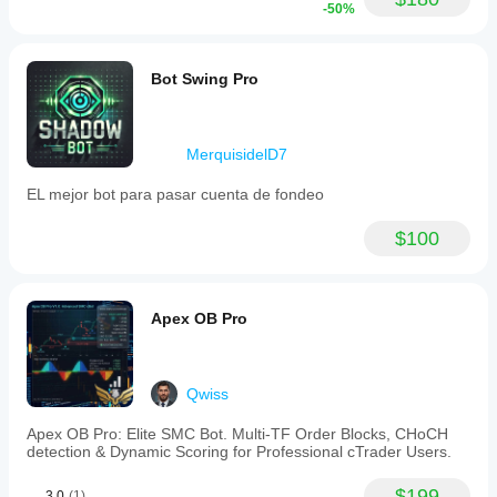
-50%
这不是赌博，而是一次次经过精密计算的“狙击”。以下是
它在后台保护您资金的黑科技：
动态波动率仓位管理 (Volatility Sizing)：
 市场并不
Bot Swing Pro
总是以同样的速度移动，所以您的仓位也不应该一成
不变。机器人会自动读取市场波动率 (ATR)。如果市
场风平浪静，它会适当调整以捕捉价值；如果市场波
涛汹涌，它会自动缩小风险敞口，确保安全。
MerquisidelD7
智能“评分”引擎：
 在每一笔交易之前，机器人都会运
行一套复杂的内部“计分卡”，检查动量和趋势强度。
EL mejor bot para pasar cuenta de fondeo
如果一笔潜在交易看起来风险较高（得分低），机器
人会自动切换到**“防御模式” (Defense Mode)**——
$100
它可能会立即收紧止损，或者直接跳过这笔交易。
吊灯移动止损 (Chandelier Trailing)：
 一旦交易开始
盈利，机器人就会激活“吊灯止损”机制。这是一种智
能的移动止损策略，它会悬挂在价格后方，既锁定了
Apex OB Pro
您的利润，又给了价格足够的运行空间，确保您不会
因为过早离场而错失大行情的利润。
紧急熔断机制：
 在极少数极端的市场条件下，紧急协
议会随时待命。一旦势头不对，它会在损失扩大成灾
Qwiss
难之前果断切断，为您的账户保留实力，等待下一次
连胜。
Apex OB Pro: Elite SMC Bot. Multi-TF Order Blocks, CHoCH
detection & Dynamic Scoring for Professional cTrader Users.
写给您的温馨提示
$199
3.0
(1)