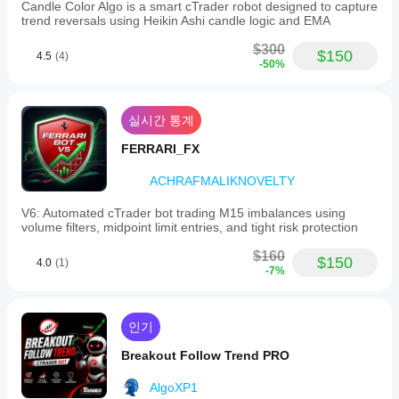
Candle Color Algo is a smart cTrader robot designed to capture
trend reversals using Heikin Ashi candle logic and EMA
$300
$150
4.5
(4)
-50%
실시간 통계
FERRARI_FX
ACHRAFMALIKNOVELTY
V6: Automated cTrader bot trading M15 imbalances using
volume filters, midpoint limit entries, and tight risk protection
$160
$150
4.0
(1)
-7%
인기
Breakout Follow Trend PRO
AlgoXP1