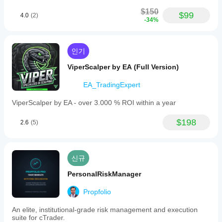
$150
$99
4.0
(2)
-34%
인기
ViperScalper by EA (Full Version)
EA_TradingExpert
ViperScalper by EA - over 3.000 % ROI within a year
$198
2.6
(5)
신규
PersonalRiskManager
Propfolio
An elite, institutional-grade risk management and execution
suite for cTrader.