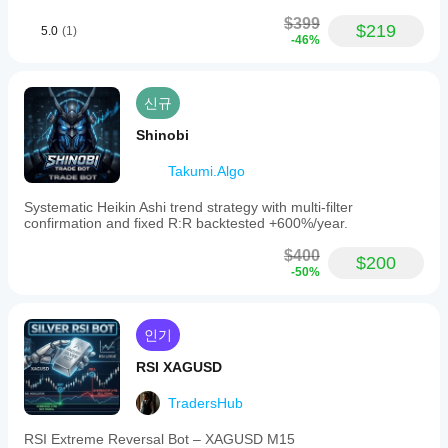
$399
$219
5.0
(1)
-46%
신규
Shinobi
Takumi.Algo
Systematic Heikin Ashi trend strategy with multi-filter
confirmation and fixed R:R backtested +600%/year.
$400
$200
-50%
인기
RSI XAGUSD
TradersHub
RSI Extreme Reversal Bot – XAGUSD M15