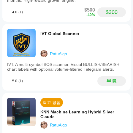
months. High-reward growth engine.
보
"점수표"를 실행하여 모멘텀과 추세 강도를 확인합니
$500
면
다. 거래가 위험해 보이면(낮은 점수) 봇은 자동으로 
$300
4.0
(1)
-40%
실
"방어 모드"로 전환하여 즉시 손절매를 조정하거나 거
제
래를 건너뜁니다.
사
용
IVT Global Scanner
시
샹들리에 추적:
 거래가 이익 구간에 들어서면 봇은 
어
"샹들리에 종료"를 활성화합니다. 이는 가격 뒤에 위
떤
치하는 스마트 추적 손절매로, 이익을 고정하면서도 
성
RatuAlgo
거래가 충분히 움직일 공간을 제공합니다. 너무 많은 
능
이익을 시장에 반납하지 않도록 보장합니다.
을
IVT: A multi-symbol BOS scanner. Visual BULLISH/BEARISH
chart labels with optional volume-filtered Telegram alerts.
보
이
긴급 보호:
 극히 드문 심각한 불리한 시장 상황이 발
는
무료
5.0
(1)
생할 경우, 긴급 프로토콜이 대기하여 손실이 재앙으
지
로 번지기 전에 차단하여 다음 승리 연승을 위한 계좌
파
를 보호합니다.
악
하
최고 평점
는
위험에 대한 친절한 안내
데
KNN Machine Learning Hybrid Silver
Claude
도
금융 시장 거래는 흥미진진한 여정이지만 항상 위험이 따
움
RatuAlgo
른다는 점을 기억하는 것이 중요합니다. EURUSD IX 프
이
로토콜은 계좌를 보호하기 위한 고급 안전망과 논리를 갖