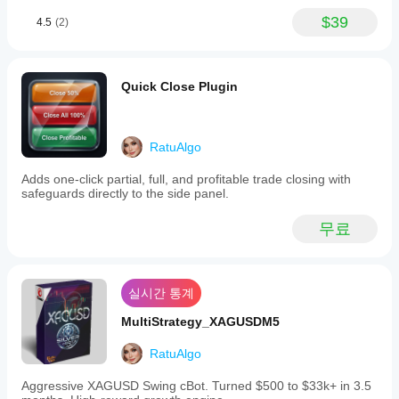
않는 것
입니다. 개입하고 싶은 충동이 강하다는 것을 알고 
이
있습니다. 거래가 손실 구간에 들어가면 수동으로 닫고 싶
$39
4.5
(2)
달
거나, 이익이 생기면 일찍 확보하고 싶을 수 있습니다. 
하
라
지 마세요.
질
IX 프로토콜은 인간의 눈으로는 볼 수 없는 확률을 계산합
수
Quick Close Plugin
니다. 모멘텀, 변동성, 추세 기울기를 밀리초 단위로 분석
있
합니다. 개입하면 수학적 우위를 깨뜨립니다. 논리를 신뢰
습
하고 봇이 진입, 관리, 청산의 전체 사이클을 실행하도록 
니
하세요. 편안히 앉아 시간이 지남에 따라 자본 곡선이 성
다.
RatuAlgo
장하는 것을 지켜보세요.
현
재
Adds one-click partial, full, and profitable trade closing with
사
safeguards directly to the side panel.
용
3. 지능형 위험 관리: 어떻게 당신을 보호하는가
중
무료
이것은 도박이 아니라 계산된 공격입니다. 자본을 보호하
인
기 위해 백그라운드에서 일어나는 일은 다음과 같습니다:
환
경
변동성 크기 조정:
 시장은 항상 같은 속도로 움직이지 
에
실시간 통계
않으므로 거래 크기도 같을 필요가 없습니다. 봇은 시
서
장 변동성(ATR)을 자동으로 읽습니다. 시장이 조용하
봇
MultiStrategy_XAGUSDM5
면 가치를 포착하기 위해 크기를 키우고, 시장이 혼란
을
스러우면 안전을 위해 크기를 줄입니다.
테
RatuAlgo
스
트
Aggressive XAGUSD Swing cBot. Turned $500 to $33k+ in 3.5
해
"점수 매기기" 엔진:
 각 거래 전에 봇은 복잡한 내부 