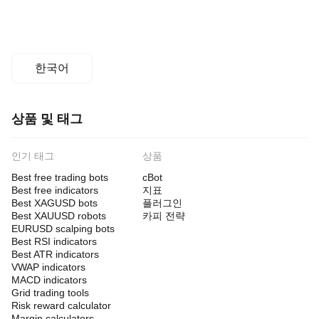
한국어
상품 및 태그
인기 태그
상품
Best free trading bots
cBot
Best free indicators
지표
Best XAGUSD bots
플러그인
Best XAUUSD robots
카피 전략
EURUSD scalping bots
Best RSI indicators
Best ATR indicators
VWAP indicators
MACD indicators
Grid trading tools
Risk reward calculator
Margin calculators