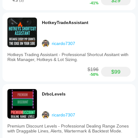
$29
4.3
(3)
can
가
-41%
예,
hide
어떻
✅ 
왜 SMARTZIG로 업그레이드해야 하나요?
매개
chart
게
변수
bars
듀얼 지그재그:
 두 개의 독립적인 지그재그를 실행하
작동
를
to
HotkeyTradeAssistant
여 빠른 추세와 느린 추세를 동시에 확인할 수 있습니
하는
focus
수정
다.
지
solely
하여
클린 차트 모드:
 한 번의 클릭으로 모든 캔들을 숨기
이해
on
자신
고 시장의 '골격'에만 집중하세요.
할
the
의
ricardo7307
몸통 기반 정확도:
 시가/종가에서 도출된 피벗으로 가
ZigZag
수
전략
짜 꼬리 돌파를 방지합니다.
patterns.
있습
Hotkeys Trading Assistant - Professional Shortcut Assitant with
에
Key
인터랙티브 히스토리:
 수직 앵커를 드래그하여 과거 
니
Risk Manager, Hotkeys & Lot Sizing.
맞게
features
세션의 구조적 구간을 즉시 확인할 수 있습니다.
다.
지표
include
독립적인 타임프레임:
 차트를 전환하지 않고 LTF와 
$196
a
를
$99
HTF에 대해 서로 다른 소스 기간을 설정할 수 있습니
-50%
dual
조정
다.
ZigZag
할
빠른 실행:
 수동으로 스윙을 그리는 것을 멈추고 지표
engine
수
가 실시간으로 구조를 업데이트하도록 하세요.
that
있습
DrbcLevels
tracks
📺 
튜토리얼 시청 및 질문하기:
니
fast
다.
and
slow
ricardo7307
trends
independently,
customizable
Premium Discount Levels - Professional Dealing Range Zones
styling
with Draggable Lines, Alerts, Wartermark & Backtest Mode.
for