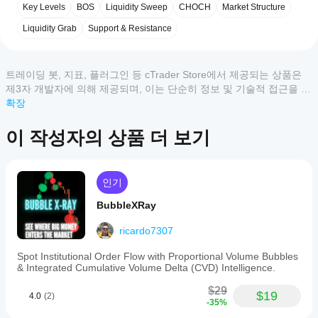
게
고객 리뷰
visualization
Key Levels
BOS
Liquidity Sweep
CHOCH
Market Structure
세션의 구조적 구간을 즉시 확인할 수 있습니다.
사
indicator
독립적인 타임프레임:
 차트를 전환하지 않고 LTF와 
designed
용
Liquidity Grab
Support & Resistance
HTF에 대해 서로 다른 소스 기간을 설정할 수 있습니
모두
5
4
3
2
1
for
할
다.
spot
수
markets.
깔끔한 실행:
 수동으로 스윙을 그리는 것을 멈추고 지
이
있
It
트레이딩 봇, 지표, 플러그인 등 cTrader Store에서 제공되는 상품은
표가 실시간으로 스윙을 업데이트하도록 하세요.
상
maps
나
제3자 개발자에 의해 제공되며, 이는 단순히 정보 및 기술적 접근을 목
품
price
📺 
튜토리얼 시청 및 커뮤니티 참여:
요?
적으로 제공된 것입니다. cTrader Store는 중개인이 아니며, 투자 조
확장
에
action
설치
대
언, 개인별 추천 또는 향후 성과에 대한 어떠한 보장도 제공하지 않습
by
어떤
후
한
analyzing
니다.
이 작성자의 상품 더 보기
cTrader
candle
인스
리
bodies
앱이
턴스
뷰
(open
를
Store의
가
and
추가
아
지표를
인기
close)
하여
직
지원하
rather
기술
BubbleXRay
없
than
나요?
분석
습
wicks,
맞춤형
을
ricardo7307
니
reducing
지
지표는
noise
위한
다.
표
cTrader
and
Spot Institutional Order Flow with Proportional Volume Bubbles
지표
이
를
Windows
helping
& Integrated Cumulative Volume Delta (CVD) Intelligence.
를
미
to
및 Mac에
어
사용
사
avoid
서만 사
$29
떻
할
$19
용
4.0
(2)
false
용할 수
-35%
게
수
해
breakouts.
있습니