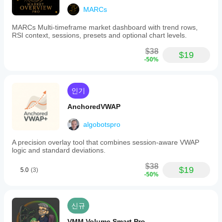
and
MARCs
updates
swings
in
MARCs Multi-timeframe market dashboard with trend rows,
real-
RSI context, sessions, presets and optional chart levels.
time,
eliminating
$38
$19
the
-50%
need
for
manual
drawing.
인기
Additional
functionalities
AnchoredVWAP
include
leg
algobotspro
filtering
to
A precision overlay tool that combines session-aware VWAP
control
logic and standard deviations.
the
number
$38
$19
of
5.0
(3)
-50%
visible
historical
legs
and
신규
a
full
VMM Volume Smart Pro