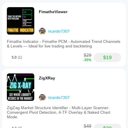
있습
테
보
The
다.
니
셨
indicator
스
overlays
다.
나
FimatheViewer
트
(커뮤니티 성장을 돕기 위해 비디오 댓글에 질문이나 지
lower
요?
할
timeframe
원 요청을 게시해 주세요!)
다
수
(LTF)
른
🛠️ 
swings
주요 기능:
있
ricardo7307
사
on
나
람
사용자 정의 스타일:
 각 지그재그에 대해 별도의 색
higher
요?
Fimathe Indicator - Fimathe PCM - Automated Trend Channels
들
timeframe
상, 두께 및 선 스타일 설정 가능.
& Levels — Ideal for live trading and backteting
에
(HTF)
다양
구간 필터링:
 보고 싶은 과거 구간 수를 정확히 선택
지
swings
게
한
할 수 있습니다.
$29
simultaneously,
표
$19
가
5.0
(1)
심벌
드래그 가능한 앵커:
 마우스로 역사상의 어느 바든 연
-35%
enabling
매
장
및
구 초점을 이동할 수 있습니다.
clearer
먼
기간
개
전체 가시성 토글:
 화면을 정리하기 위해 연구 전체를 
identification
저
에
즉시 숨기거나 표시할 수 있습니다.
변
of
ZigXRay
소
지표
market
수
🇧🇷 
SMARTZIG — 궁극의 시장 구조 시각화 도구
개
를
structure
를
해
shifts
적용
가격 움직임(Price Action)을 전문가처럼 분석하세요. 
조
and
주
하여
SmartZig 
는 캔들 몸통(시가와 종가)에서 직접 구조를 매
정
ricardo7307
changes
세
다양
핑하여 꼬리 노이즈를 제거합니다. 낮은 시간대(LTF)와 
in
해
요!
한
높은 시간대(HTF) 스윙을 동시에 오버레이하여 시장 구
state
ZigZag Market Structure Identifier - Multi-Layer Scanner:
야
시장
조 변화와 전달 상태 변화(CISD)를 더 쉽게 포착하고, 꼬
of
Convergent Pivot Detection, 4-TF Overlay & Naked Chart
하
조건
delivery
리 대신 시가와 종가에 의존하여 확정된 가격 움직임과 유
Mode.
에서
나
(CISD).
동성 스윕을 얻으세요. 기술 분석 시 차트 바를 숨겨 더 명
지표
Users
요?
$49
확하게 확인할 수 있습니다.