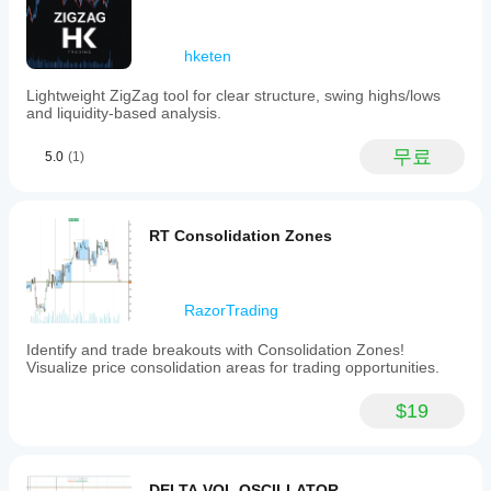
available
for
user
hketen
guidance.
지표 프로필
Lightweight ZigZag tool for clear structure, swing highs/lows
and liquidity-based analysis.
지
표
카
무료
5.0
(1)
테
고
리
패
RT Consolidation Zones
턴
출
력
RazorTrading
유
형
Identify and trade breakouts with Consolidation Zones!
시각화
Visualize price consolidation areas for trading opportunities.
데
$19
이
터
요
구
사
DELTA VOL OSCILLATOR