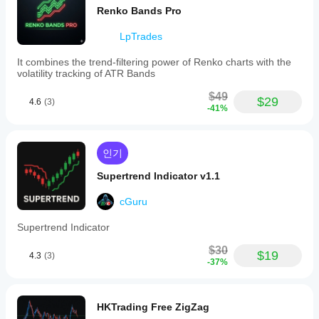
analysis.
Renko Bands Pro
It
provides
LpTrades
a
visual
tool
It combines the trend-filtering power of Renko charts with the
for
volatility tracking of ATR Bands
technical
analysts
$49
$29
4.6
(3)
to
-41%
read
price
action
more
인기
accurately
and
Supertrend Indicator v1.1
confirm
liquidity
cGuru
events
based
Supertrend Indicator
on
open-
$30
$19
close
4.3
(3)
-37%
pivots.
A
tutorial
video
HKTrading Free ZigZag
is