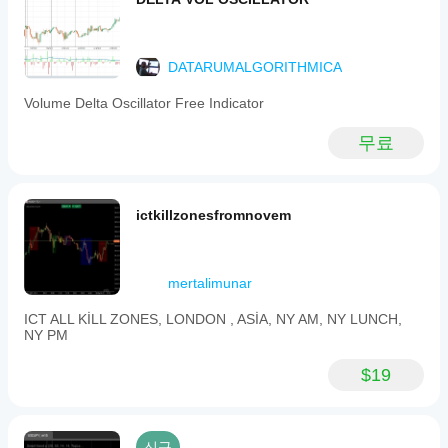
항
막대만
DATARUMALGORITHMICA
Volume Delta Oscillator Free Indicator
무료
ictkillzonesfromnovem
mertalimunar
ICT ALL KİLL ZONES, LONDON , ASİA, NY AM, NY LUNCH,
NY PM
$19
신규