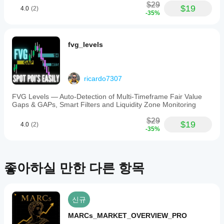
colors
$29
$19
4.0
(2)
and
-35%
line
thickness,
and
interactive
fvg_levels
history
with
draggable
vertical
ricardo7307
anchors
to
FVG Levels — Auto-Detection of Multi-Timeframe Fair Value
explore
Gaps & GAPs, Smart Filters and Liquidity Zone Monitoring
past
structural
(커뮤니티를 최대한 돕기 위해 위 비디오 댓글에 질문과 
$29
legs.
$19
4.0
(2)
지원 요청을 게시해 주세요!)
-35%
It
supports
🛠️ 
기술적 하이라이트:
independent
timeframe
사용자 정의 스타일:
 각 지그재그에 대해 별도의 색
settings
좋아하실 만한 다른 항목
상, 두께 및 선 스타일 설정 가능.
for
구간 필터링:
 보고 싶은 과거 구간 수를 정확히 선택
LTF
할 수 있습니다.
and
드래그 가능한 앵커:
 마우스로 역사상의 어느 바든 연
HTF
신규
without
구 초점을 이동할 수 있습니다.
switching
전체 가시성 토글:
 화면을 정리하기 위해 연구 전체를 
MARCs_MARKET_OVERVIEW_PRO
charts
즉시 숨기거나 표시할 수 있습니다.