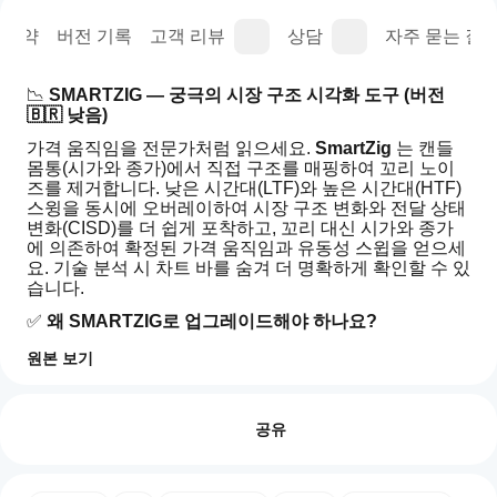
요약
버전 기록
고객 리뷰
상담
자주 묻는 질문
📉 
SMARTZIG — 궁극의 시장 구조 시각화 도구 (버전 
🇧🇷 낮음)
가격 움직임을 전문가처럼 읽으세요. 
SmartZig
 는 캔들 
몸통(시가와 종가)에서 직접 구조를 매핑하여 꼬리 노이
즈를 제거합니다. 낮은 시간대(LTF)와 높은 시간대(HTF) 
스윙을 동시에 오버레이하여 시장 구조 변화와 전달 상태 
변화(CISD)를 더 쉽게 포착하고, 꼬리 대신 시가와 종가
에 의존하여 확정된 가격 움직임과 유동성 스윕을 얻으세
요. 기술 분석 시 차트 바를 숨겨 더 명확하게 확인할 수 있
습니다.
✅ 
왜 SMARTZIG로 업그레이드해야 하나요?
듀얼 지그재그 엔진:
 두 개의 독립적인 지그재그를 실
원본 보기
행하여 빠른 추세와 느린 추세를 동시에 확인할 수 있
지
습니다.
AI 요약
표
리뷰: 0
네이키드 차트 모드:
 한 번의 클릭으로 모든 캔들 바
SmartZig
를
공유
is
를 숨겨 지그재그 골격에만 집중할 수 있습니다.
a
어
몸통 기반 정확도:
 피벗은 시가/종가 수준에서 도출되
market
떻
어 가짜 꼬리 돌파를 방지합니다.
structure
인터랙티브 히스토리:
 수직 앵커를 드래그하여 과거 