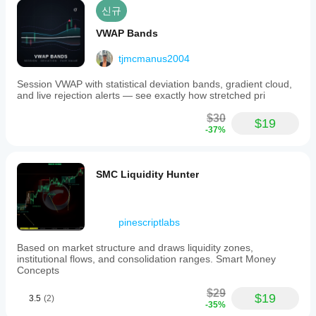
신규
VWAP Bands
tjmcmanus2004
Session VWAP with statistical deviation bands, gradient cloud,
and live rejection alerts — see exactly how stretched pri
$30
$19
-37%
SMC Liquidity Hunter
pinescriptlabs
Based on market structure and draws liquidity zones,
institutional flows, and consolidation ranges. Smart Money
Concepts
$29
$19
3.5
(2)
-35%