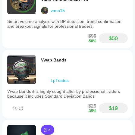
visibility
toggle
vmm15
to
declutter
the
Smart volume analysis with BP detection, trend confirmation
chart.
and breakout signals for professional traders.
SmartZig
is
$99
$50
tagged
-50%
for
key
levels,
break
Vwap Bands
of
structure
(BOS),
liquidity
LpTrades
sweeps
and
Vwap Bands it is highly sought after by professional traders
grabs,
because it includes Standard Deviation Bands
change
of
$29
$19
character
5.0
(1)
-35%
(CHOCH),
market
structure,
and
인기
support/resistance