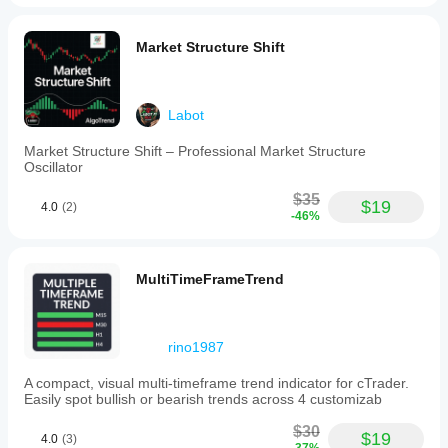
Market Structure Shift
Labot
Market Structure Shift – Professional Market Structure
Oscillator
$35
$19
4.0
(2)
-46%
MultiTimeFrameTrend
rino1987
A compact, visual multi-timeframe trend indicator for cTrader.
Easily spot bullish or bearish trends across 4 customizab
$30
$19
4.0
(3)