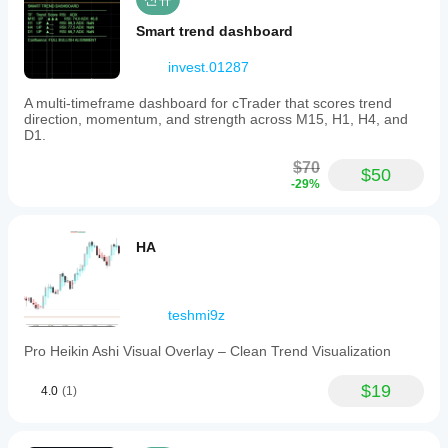
Smart trend dashboard
invest.01287
A multi-timeframe dashboard for cTrader that scores trend
direction, momentum, and strength across M15, H1, H4, and
D1.
$70
$50
-29%
HA
teshmi9z
Pro Heikin Ashi Visual Overlay – Clean Trend Visualization
$19
4.0
(1)