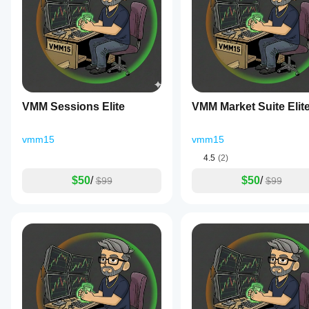
한
를
Store의
차트 라벨
: 다음과 같은 선택적 차트 내 라벨링:
It
리
추가
지표를
미래 분석을 위한 오른쪽 투영
provides
뷰
하여
구성 가능한 X 오프셋(앞으로의 바 수)
지원하
daily,
가
기술
조절 가능한 Y 오프셋(핍 단위)
weekly,
나요?
아
분석
토글 가능한 가격 값
and
맞춤형
직
을
monthly
지
지표는
사용자 지정 가능한 가시성
없
VWAP
위한
표
cTrader
calculations
습
지표
현재 차트 타임프레임에 따라 표시할 VWAP 타임프레
를
Windows
with
니
를
VMM Sessions Elite
옵션: ALL, M1, M2, M5, M10, M15, M30, H1, H2, H3, 
VMM Market Suite Elit
customizable
및 Mac에
어
다.
사용
일간, 주간, 월간 VWAP에 대한 독립적 제어
reset
서만 사
떻
이
할
times,
용할 수
게
미
수
vmm15
전문가용 색상 구성표
vmm15
allowing
있습니
사
있습
테
traders
다.
4.5
(2)
차트 배경(라이트/다크 모드)에 자동 적응
용
니
to
스
최적의 가시성을 위한 프리미엄 색상 팔레트
해
align
다.
트
$50
/
$50
/
$99
$99
모든 요소에 일관된 스타일 적용
the
보
할
indicator
셨
이상적인 사용 사례
수
with
나
specific
있
요?
일중 거래
: 사용자 지정 세션 시작이 포함된 일간 VWA
trading
나
다
스윙 거래
: 포지션 관리를 위한 주간 및 월간 레벨
sessions
요?
른
변동성 분석
: 시장 상황에 적응하는 동적 밴드
such
사
as
다양
지지/저항
: 주요 기관 가격 레벨 식별
지
람
Asian,
한
진입/퇴출 타이밍
: VWAP 및 밴드 레벨 근처의 정밀한
London,
표
들
심벌
or
이 지표를 사용해야 하는 사람은?
에
매
및
New