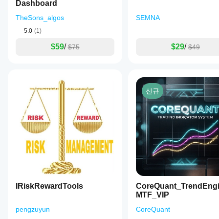
Dashboard
and
color-
TheSons_algos
SEMNA
coded
performance
5.0
(1)
indicators.
Optional
$59
/
$29
/
$75
$49
chart
labels
provide
forward
projections
신규
with
configurable
horizontal
and
vertical
offsets.
Visibility
settings
allow
selective
display
of
IRiskRewardTools
CoreQuant_TrendEng
VWAP
timeframes
MTF_VIP
based
pengzuyun
CoreQuant
on
the