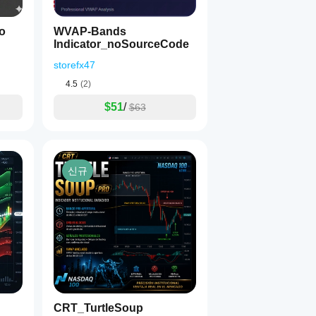
o
WVAP-Bands
Indicator_noSourceCode
storefx47
4.5
(2)
$51
/
$63
신규
CRT_TurtleSoup