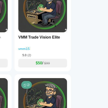
임 선택
H4, H6, H8, H12, D1, W1, MN1
e
VMM Trade Vision Elite
vmm15
5.0
(2)
$50
/
$99
P
신규
 진입