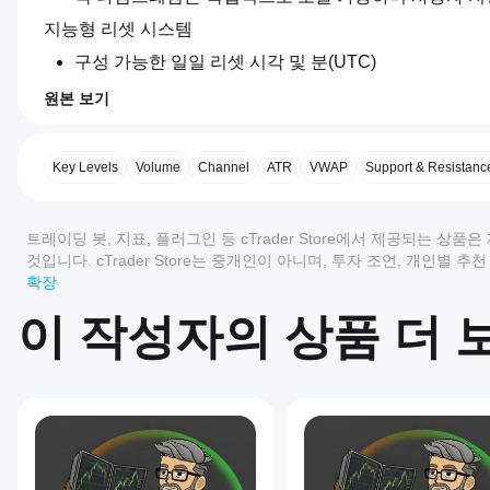
지능형 리셋 시스템
구성 가능한 일일 리셋 시각 및 분(UTC)
일요일 롤오버를 위한 별도의 주간 리셋 설정
원본 보기
수동 개입 없이 지정된 시간에 자동으로 리셋
0.0
특정 세션 시작(아시아, 런던, 뉴욕)을 따르는 트레이
지
AI 요약
표
고급 밴드 시스템
VMM
를
Key Levels
Volume
Channel
ATR
VWAP
Support & Resistanc
VWAP
이중 폭 계산 방법
:
ELITE
어
변동성 적응 채널을 위한 ATR 기반 밴드(평균 진폭
is
떻
a
리뷰: 0
통계적 가격 분포를 위한 표준 편차 기반 밴드
게
트레이딩 봇, 지표, 플러그인 등 cTrader Store에서 제공되는 
professional
사
밴드 민감도 조정을 위한 조절 가능한 배수(0.5x부터 
5
Volume-
것입니다. cTrader Store는 중개인이 아니며, 투자 조언, 개인별
Weighted
용
주요 VWAP와 명확히 구분되는 점선으로 시각적 표현
확장
Average
고객 리뷰
실시간 거리 계산을 핍 단위로 표시
할
Price
이 작성자의 상품 더 
수
(VWAP)
스마트 디스플레이 및 시각화
있
indicator
모두
5
4
3
2
동적 패널
: 다음을 보여주는 깔끔하고 사용자 지정 가능
designed
나
for
현재 타임프레임
요?
이
detailed
각 기간의 리셋 시간
상
설치
market
실시간 VWAP 값과 핍 거리
어떤
품
후
analysis
성능 색상 코드(위는 녹색, 아래는 빨간색)
cTrader
에
across
인스
현재 가격 거리와 함께 밴드 레벨
multiple
앱이
대
턴스
timeframes.