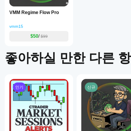
adaptation
조정
and
할
VMM Regime Flow Pro
standard
수
deviation-
있습
based
니
vmm15
bands
다.
for
$50
/
$99
statistical
price
distribution.
Band
좋아하실 만한 다른 
sensitivity
is
adjustable
via
a
multiplier
ranging
인기
신규
from
0.5x
to
5.0x,
with
real-
time
distance
displayed
in