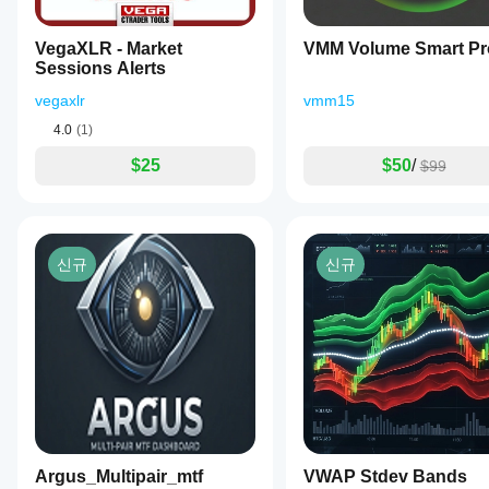
pips
and
VegaXLR - Market
VMM Volume Smart Pr
visualized
as
Sessions Alerts
dotted
vegaxlr
vmm15
lines
distinct
4.0
(1)
from
the
$25
$50
/
$99
main
VWAP.
A
dynamic
panel
offers
신규
신규
customizable,
real-
time
information
including
current
timeframe,
reset
times,
VWAP
values,
pip
Argus_Multipair_mtf
VWAP Stdev Bands
distances,