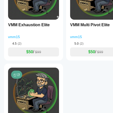
게
기간
개
일간 트레이더
: 사용자 지정 세션이 포함된 기관급 VW
York.
가
에
변
Each
스윙 트레이더
: 포지션 관리를 위한 다중 타임프레임 
장
지표
timeframe
수
기관 트레이더
: 소매 플랫폼에서 전문적인 분석을 원하
먼
를
can
를
알고리즘 트레이더
: 전략 개발을 위한 신뢰할 수 있는
저
be
적용
위험을 의식하는 트레이더
: 주요 레벨의 명확한 시각
조
소
independently
하여
VMM Exhaustion Elite
VMM Multi Pivot Elite
정
enabled
개
⚠️ 법적 고지
다양
and
해
해
한
labeled
이 지표가 생성하는 신호는 수학적 알고리즘에 기반한 제안
vmm15
야
vmm15
주
시장
for
세
하
조건
clarity.
거래는 상당한 손실 위험을 수반하며 모든 투자자에게 적합
4.5
(2)
5.0
(2)
요!
에서
나
The
각 트레이더는 자신의 거래 결정에 대해 전적으로 책임이 
지표
indicator
$50
/
$50
/
요?
$99
$99
features
언을 대체하지 않습니다.
가
예,
an
어떻
매개
사용자에게 강력히 권고합니다:
advanced
게
변수
band
작동
적절한 위험 관리 기법을 사용하십시오
를
system
하는
신규
실거래 전에 데모 계정에서 철저히 테스트하십시오
with
수정
지
dual
기술 지표의 한계를 이해하십시오
하여
이해
width
감당할 수 있는 이상으로 위험을 감수하지 마십시오
자신
할
calculation
불확실할 경우 전문가의 재정 조언을 구하십시오
의
methods:
수
전략
ATR-
개발자는 이 지표 사용 중 발생하는 거래 손실에 대해 어떠한
있습
에
based
자 본인의 전적인 책임입니다.
니
맞게
bands
다.
지표
for
이 지표를 구매하고 사용함으로써 귀하는 이러한 조건을 
volatility
를