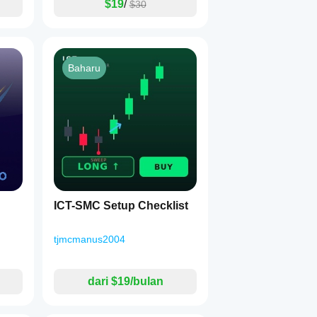
$19
/
$30
Baharu
ICT-SMC Setup Checklist
tjmcmanus2004
dari $19/bulan