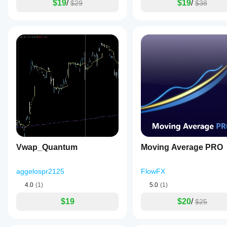
$19
/
$19
/
$29
$38
Vwap_Quantum
Moving Average PRO
aggelospr2125
FlowFX
4.0
(1)
5.0
(1)
$19
$20
/
$25