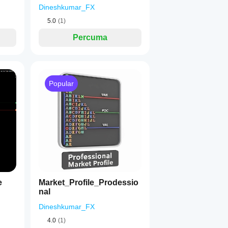
Dineshkumar_FX
5.0
(1)
Percuma
Popular
e
Market_Profile_Prodessio
nal
Dineshkumar_FX
4.0
(1)