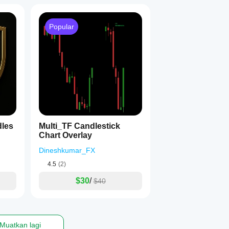
Popular
dles
Multi_TF Candlestick
Chart Overlay
Dineshkumar_FX
4.5
(2)
$30
/
$40
Muatkan lagi