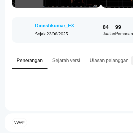
Dineshkumar_FX
84
99
Jualan
Pemasan
Sejak
22/06/2025
Penerangan
Sejarah versi
Ulasan pelanggan
0.0
Bagaimanakah
Ringkasan AI
saya boleh
The
mula
VWAP
Session
VWAP
menggunakan