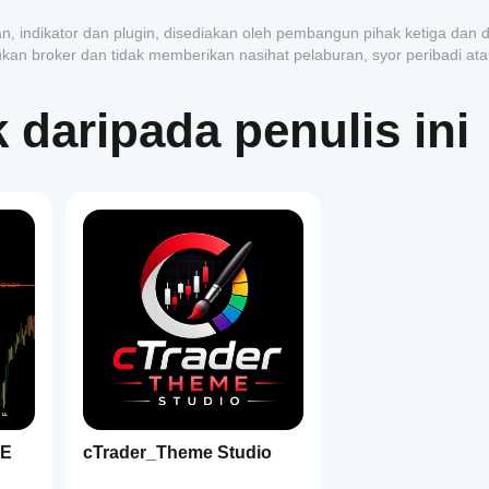
n, indikator dan plugin, disediakan oleh pembangun pihak ketiga dan d
ukan broker dan tidak memberikan nasihat pelaburan, syor peribadi at
daripada penulis ini
1
E
cTrader_Theme Studio