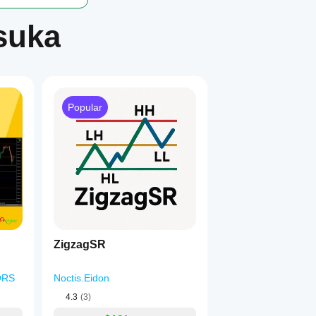
suka
Popular
ZigzagSR
ORS
Noctis.Eidon
4.3
(3)