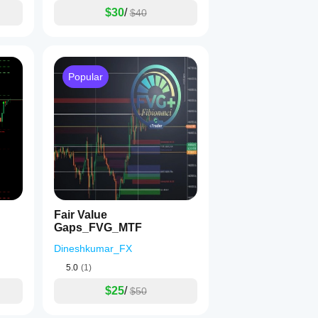
$30
/
$40
Popular
Fair Value
Gaps_FVG_MTF
Dineshkumar_FX
5.0
(1)
$25
/
$50