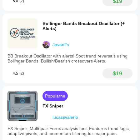
$19
5.0
(2)
Bollinger Bands Breakout Oscillator (+
Alerts)
JavanFx
BB Breakout Oscillator with alerts! Spot trend reversals using
Bollinger Bands. Bullish/Bearish crossovers Alerts.
$19
4.5
(2)
Popularne
FX Sniper
lucassvalerio
FX Sniper: Multi-pair Forex analysis tool. Features trend logic,
adaptive pivots, and momentum filtering for major pairs