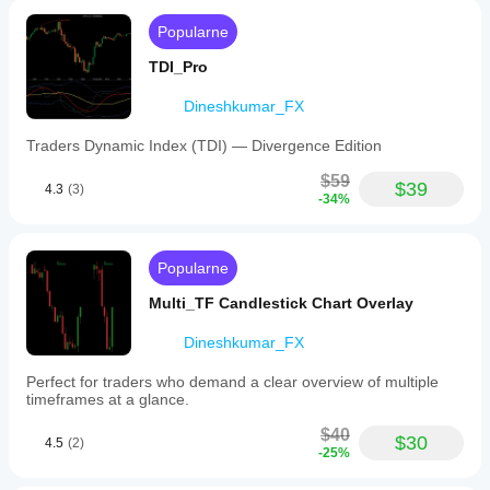
stocks,
and
Popularne
cryptocurrencies
such
TDI_Pro
as
BTCUSD,
Dineshkumar_FX
EURUSD,
GBPUSD,
Traders Dynamic Index (TDI) — Divergence Edition
XAUUSD,
and
$59
NAS100.
$39
4.3
(3)
-34%
Key
parameters
include
modifiable
Popularne
VWAP
start
Multi_TF Candlestick Chart Overlay
time,
standard
Dineshkumar_FX
deviation
levels
(1.28σ,
Perfect for traders who demand a clear overview of multiple
2.01σ,
timeframes at a glance.
2.51σ),
and
$40
$30
4.5
(2)
customizable
-25%
session
boxes.