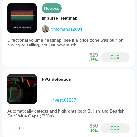
Nowość
Impulse Heatmap
tjmcmanus2004
Directional volume heatmap: see if a price zone was built on
buying or selling, not just how much.
$29
$19
-35%
FVG detection
invest.01287
Automatically detects and highlights both Bullish and Bearish
Fair Value Gaps (FVGs).
$50
$30
5.0
(1)
-40%