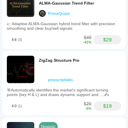
ALMA-Gaussian Trend Filter
PrimeQuant
📈 Adaptive ALMA-Gaussian hybrid trend filter with precision
smoothing and clear buy/sell signals.
$49
$29
4.6
(3)
-41%
ZigZag Structure Pro
pinescriptlabs
🎯Automatically identifies the market's significant turning
points (key H & L) and draws dynamic support and.....✍️
$20
$19
4.0
(1)
-5%
Nowość