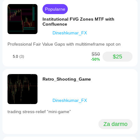
—
confluence and reduce burden your charting markup 
using
Popularne
time 
customizable
visual
Institutional FVG Zones MTF with
boxes
Confluence
to
Dineshkumar_FX
assist
scalping
and
Professional Fair Value Gaps with multitimeframe spot on
breakout
strategies.
$50
$25
5.0
(3)
Dynamic
-50%
labels
automatically
mark
key
Retro_Shooting_Game
VWAP
levels
and
deviations
Dineshkumar_FX
for
clearer
trading stress-relief “mini-game”
decision-
making.
Users
Za darmo
can
configure
the