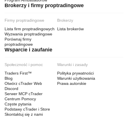
Program Ambasadorów
Brokerzy i firmy proptradingowe
Firmy proptradingowe
Brokerzy
Lista firm proptradingowych
Lista brokerów
Wyzwania proptradingowe
Porównaj firmy
proptradingowe
Wsparcie i zaufanie
Społeczność i pomoc
Warunki i zasady
Traders First™
Polityka prywatności
Blog
Warunki użytkowania
Otwórz cTrader Web
Prawa autorskie
Discord
Serwer MCP cTrader
Centrum Pomocy
Częste pytania
Podstawy cTrader i Store
Skontaktuj się z nami