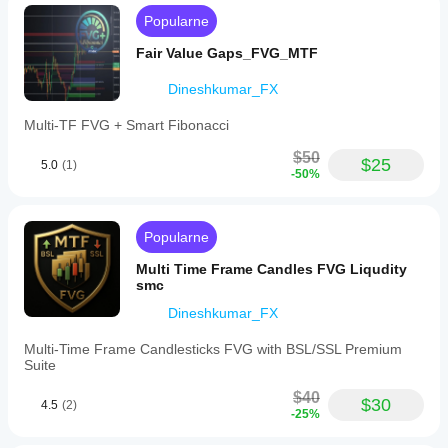
and
Popularne
visible
bands.
Fair Value Gaps_FVG_MTF
This
indicator
Dineshkumar_FX
is
designed
for
Multi-TF FVG + Smart Fibonacci
intraday
scalpers,
$50
$25
5.0
(1)
volume-
-50%
based
traders,
session
breakout
Popularne
followers,
and
Multi Time Frame Candles FVG Liqudity
those
smc
tracking
Dineshkumar_FX
institutional
price
action.
Multi-Time Frame Candlesticks FVG with BSL/SSL Premium
Supported
Suite
markets
include
$40
$30
4.5
(2)
Forex,
-25%
indices,
commodities,