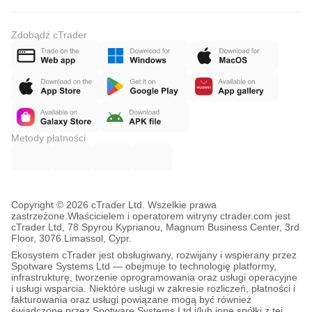
Zdobądź cTrader
Metody płatności
Copyright © 2026 cTrader Ltd. Wszelkie prawa
zastrzeżone.
Właścicielem i operatorem witryny ctrader.com jest
cTrader Ltd, 78 Spyrou Kyprianou, Magnum Business Center, 3rd
Floor, 3076 Limassol, Cypr.
Ekosystem cTrader jest obsługiwany, rozwijany i wspierany przez
Spotware Systems Ltd — obejmuje to technologię platformy,
infrastrukturę, tworzenie oprogramowania oraz usługi operacyjne
i usługi wsparcia. Niektóre usługi w zakresie rozliczeń, płatności i
fakturowania oraz usługi powiązane mogą być również
świadczone przez Spotware Systems Ltd i/lub inne spółki z tej