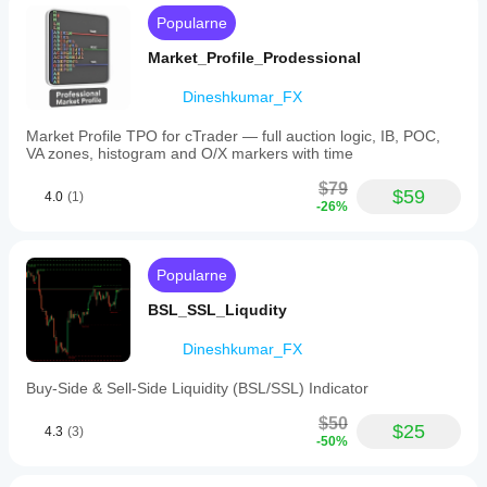
VWAP
Popularne
reset
time
Market_Profile_Prodessional
to
align
Dineshkumar_FX
with
their
trading
Market Profile TPO for cTrader — full auction logic, IB, POC,
day
VA zones, histogram and O/X markers with time
or
broker
$79
$59
4.0
(1)
close,
-26%
with
a
default
at
Popularne
22:00
UTC.
BSL_SSL_Liqudity
The
interface
Dineshkumar_FX
allows
customization
Buy-Side & Sell-Side Liquidity (BSL/SSL) Indicator
of
label
$50
size,
$25
4.3
(3)
-50%
placement,
line
colors,