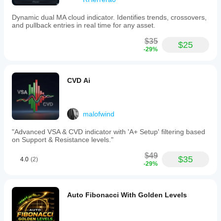
Typ
wyjścia
Dynamic dual MA cloud indicator. Identifies trends, crossovers,
Wizualizacja
and pullback entries in real time for any asset.
Sygnały
$35
Filtr
$25
-29%
Wymagania
dotyczące
danych
CVD Ai
Tylko słupki
Dane tickowe
Wolumen
malofwind
Obsługiwane
"Advanced VSA & CVD indicator with 'A+ Setup' filtering based
sygnały
on Support & Resistance levels."
Przełamanie
$49
Odwrócenie trendu
$35
4.0
(2)
-29%
Siła trendu
Dotknięcie poziomu
Przebicie poziomu
Auto Fibonacci With Golden Levels
Zmienność
Zakres otwarcia sesji