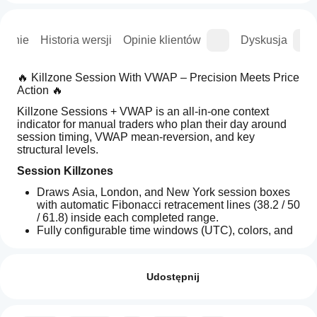
wanie
Historia wersji
Opinie klientów
Dyskusja
🔥 Killzone Session With VWAP – Precision Meets Price 
Action 🔥
Killzone Sessions + VWAP is an all-in-one context 
indicator for manual traders who plan their day around 
session timing, VWAP mean-reversion, and key 
structural levels.
Session Killzones
Draws Asia, London, and New York session boxes 
with automatic Fibonacci retracement lines (38.2 / 50 
/ 61.8) inside each completed range.
Fully configurable time windows (UTC), colors, and 
independent transparency for each session.
Jak mogę
Podsumowanie AI
Adjustable session history so you can review recent 
zacząć
Opinie: 2
The
days without cluttering the chart.
używać
Udostępnij
"VWAP
Anchored VWAP
&
wskaźnika?
5
50 %
Sessions
Po instalacji
Session-anchored VWAP with 1σ, 2σ, and 3σ 
4
50 %
&