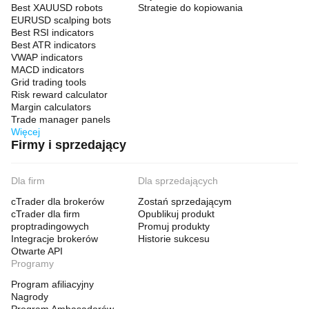
Best XAUUSD robots
Strategie do kopiowania
EURUSD scalping bots
Best RSI indicators
Best ATR indicators
VWAP indicators
MACD indicators
Grid trading tools
Risk reward calculator
Margin calculators
Trade manager panels
Więcej
Firmy i sprzedający
Dla firm
Dla sprzedających
cTrader dla brokerów
Zostań sprzedającym
cTrader dla firm
Opublikuj produkt
proptradingowych
Promuj produkty
Integracje brokerów
Historie sukcesu
Otwarte API
Programy
Program afiliacyjny
Nagrody