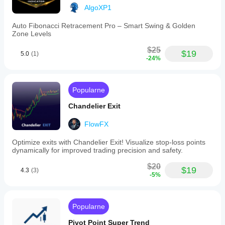
AlgoXP1
Auto Fibonacci Retracement Pro – Smart Swing & Golden
Zone Levels
$25
$19
5.0
(1)
-24%
Popularne
Chandelier Exit
FlowFX
Optimize exits with Chandelier Exit! Visualize stop-loss points
dynamically for improved trading precision and safety.
$20
$19
4.3
(3)
-5%
Popularne
Pivot Point Super Trend