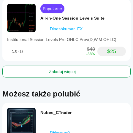
This
tool
Popularne
aims
to
All-in-One Session Levels Suite
reduce
chart
Dineshkumar_FX
markup
time
Institutional Session Levels Pro OHLC,Prev(D,W,M OHLC)
by
providing
$40
institutional-
$25
5.0
(1)
-38%
level
session
and
VWAP
Załaduj więcej
analysis
in
a
single
Możesz także polubić
indicator.
Profil wskaźnika
Kategoria
Nubes_CTrader
wskaźnika
Wsparcie
i opór
RHerrera0