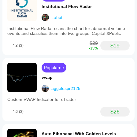
Institutional Flow Radar
Labot
Institutional Flow Radar scans the chart for abnormal volume
events and classifies them into two groups: Capital &Public
$29
$19
4.3
(3)
-35%
Popularne
vwap
aggelospr2125
Custom VWAP Indicator for cTrader
$26
4.6
(3)
Auto Fibonacci With Golden Levels