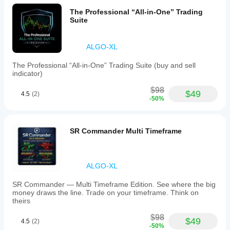
reversals.
It
The Professional “All-in-One” Trading
can
Suite
be
used
standalone
ALGO-XL
or
combined
The Professional “All-in-One” Trading Suite (buy and sell
with
indicator)
other
strategies
$98
to
$49
4.5
(2)
-50%
assist
in
timing
entries
SR Commander Multi Timeframe
and
managing
exits
aligned
with
ALGO-XL
dominant
trends.
SR Commander — Multi Timeframe Edition. See where the big
The
money draws the line. Trade on your timeframe. Think on
indicator
theirs
supports
customization
$98
$49
4.5
(2)
of
-50%