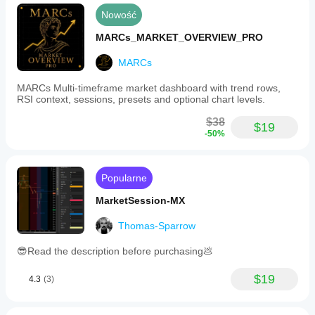
Nowość
MARCs_MARKET_OVERVIEW_PRO
MARCs
MARCs Multi-timeframe market dashboard with trend rows,
RSI context, sessions, presets and optional chart levels.
$38
$19
-50%
Popularne
MarketSession-MX
Thomas-Sparrow
😎Read the description before purchasing💩
$19
4.3
(3)