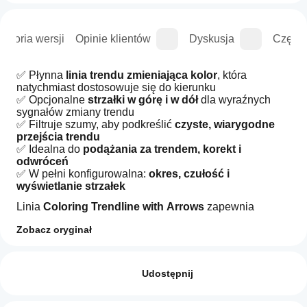
istoria wersji
Opinie klientów
Dyskusja
Częste
✅ Płynna 
linia trendu zmieniająca kolor
, która 
natychmiast dostosowuje się do kierunku
✅ Opcjonalne 
strzałki w górę i w dół
 dla wyraźnych 
sygnałów zmiany trendu
✅ Filtruje szumy, aby podkreślić 
czyste, wiarygodne 
przejścia trendu
✅ Idealna do 
podążania za trendem, korekt i 
odwróceń
✅ W pełni konfigurowalna: 
okres, czułość i 
wyświetlanie strzałek
Linia 
Coloring Trendline with Arrows
 zapewnia 
płynny, responsywny obraz kierunku rynku bez 
Zobacz oryginał
zbędnego bałaganu.
Linia trendu dynamicznie zmienia się 
na zielono w 
Jak mogę
Podsumowanie AI
fazach wzrostowych
 i 
na czerwono w fazach 
zacząć
Opinie: 1
The
spadkowych
, co sprawia, że kierunek trendu jest 
używać
Udostępnij
Coloring
natychmiast czytelny.
Trendline
wskaźnika?
5
0 %
Gdy momentum się odwraca, opcjonalne strzałki 
with
Po instalacji
oznaczają zmianę — 
zielone strzałki dla trendów 