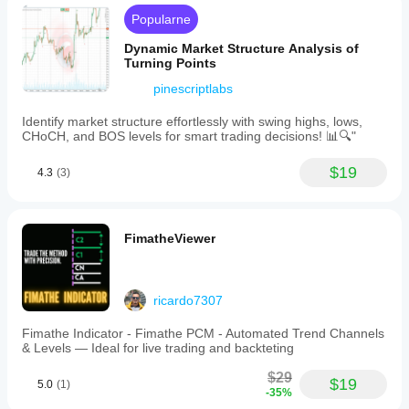
Popularne
Dynamic Market Structure Analysis of
Turning Points
pinescriptlabs
Identify market structure effortlessly with swing highs, lows,
CHoCH, and BOS levels for smart trading decisions! 📊🔍"
$19
4.3
(3)
FimatheViewer
ricardo7307
Fimathe Indicator - Fimathe PCM - Automated Trend Channels
& Levels — Ideal for live trading and backteting
$29
$19
5.0
(1)
-35%