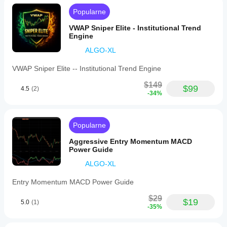
arrows
signal
Popularne
downtrends
—
VWAP Sniper Elite - Institutional Trend
helping
Engine
to
identify
ALGO-XL
trend
pivots
VWAP Sniper Elite -- Institutional Trend Engine
early
while
$149
$99
4.5
(2)
minimizing
-34%
false
signals.
Designed
for
Popularne
clarity
and
Aggressive Entry Momentum MACD
responsiveness,
Power Guide
this
indicator
ALGO-XL
is
suitable
Entry Momentum MACD Power Guide
for
trend
$29
$19
5.0
(1)
following,
-35%
pullbacks,
and