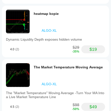
period,
sensitivity,
and
arrow
heatmap kopie
display
options.
Profil wskaźnika
ALGO-XL
Dynamic Liquidity Depth exposes hidden volume
$29
$19
4.0
(2)
-35%
The Market Temperature Moving Average
ALGO-XL
The "Market Temperature" Moving Average -Turn Your MA Into
a Live Market Temperature Line
$98
$49
4.5
(2)
-50%