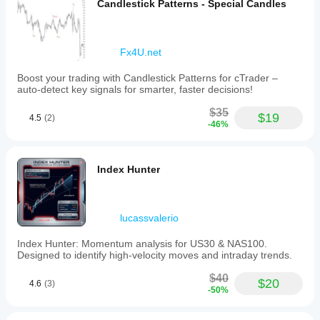
Candlestick Patterns - Special Candles
Fx4U.net
Boost your trading with Candlestick Patterns for cTrader –
auto-detect key signals for smarter, faster decisions!
$35
$19
4.5
(2)
-46%
Index Hunter
lucassvalerio
Index Hunter: Momentum analysis for US30 & NAS100.
Designed to identify high-velocity moves and intraday trends.
$40
$20
4.6
(3)
-50%