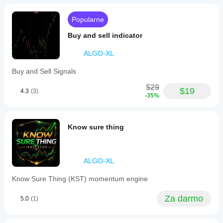
incorporates
another
a
check.
triple-
It
Popularne
EMA
should
(T3MA)
not
Buy and sell indicator
calculation
replace
blending
the
ALGO-XL
six
chart.
cascaded
Buy and Sell Signals
EMAs
with
$29
a
$19
4.3
(3)
-35%
customizable
volume
factor
to
Know sure thing
reduce
lag
and
filter
noise,
ALGO-XL
enhancing
trend
Know Sure Thing (KST) momentum engine
signal
clarity.
Za darmo
5.0
(1)
Users
can
adjust