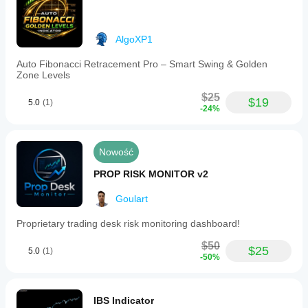
AlgoXP1
Auto Fibonacci Retracement Pro – Smart Swing & Golden
Zone Levels
$25
$19
5.0
(1)
-24%
Nowość
PROP RISK MONITOR v2
Goulart
Proprietary trading desk risk monitoring dashboard!
$50
$25
5.0
(1)
-50%
IBS Indicator