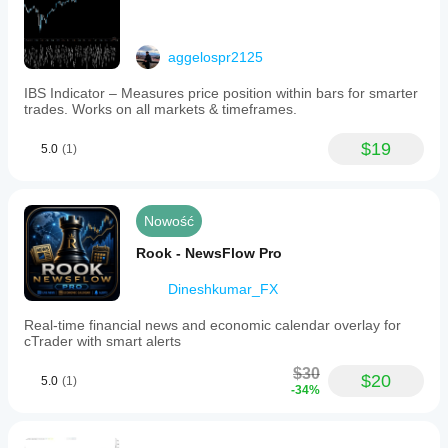
aggelospr2125
IBS Indicator – Measures price position within bars for smarter
trades. Works on all markets & timeframes.
$19
5.0
(1)
Nowość
Rook - NewsFlow Pro
Dineshkumar_FX
Real-time financial news and economic calendar overlay for
cTrader with smart alerts
$30
$20
5.0
(1)
-34%