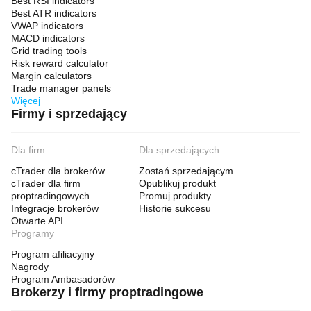
Best RSI indicators
Best ATR indicators
VWAP indicators
MACD indicators
Grid trading tools
Risk reward calculator
Margin calculators
Trade manager panels
Więcej
Firmy i sprzedający
Dla firm
Dla sprzedających
cTrader dla brokerów
Zostań sprzedającym
cTrader dla firm
Opublikuj produkt
proptradingowych
Promuj produkty
Integracje brokerów
Historie sukcesu
Otwarte API
Programy
Program afiliacyjny
Nagrody
Program Ambasadorów
Brokerzy i firmy proptradingowe