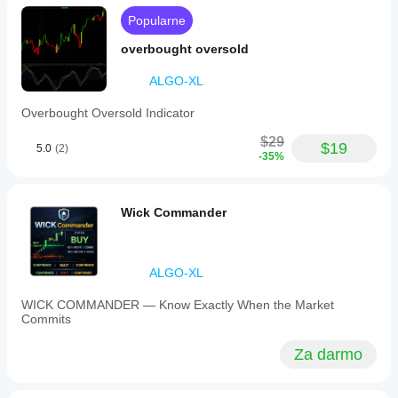
sensitivity
through
Popularne
period
and
overbought oversold
volume
factor
ALGO-XL
inputs
and
Overbought Oversold Indicator
set
thresholds
$29
for
$19
5.0
(2)
-35%
clean
trend
confirmations.
Optional
Wick Commander
up
and
down
arrows
mark
ALGO-XL
trend
shifts
WICK COMMANDER — Know Exactly When the Market
—
Commits
green
arrows
Za darmo
indicate
uptrends,
red