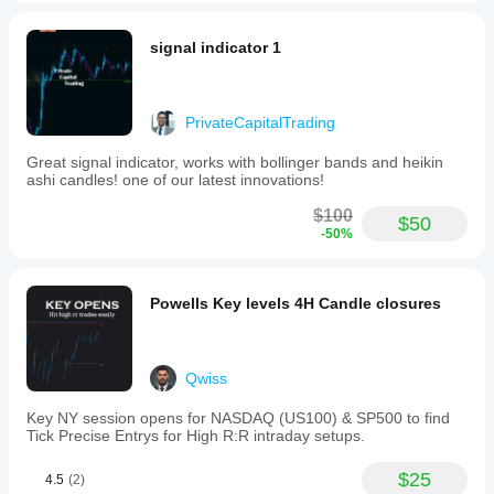
signal indicator 1
PrivateCapitalTrading
Great signal indicator, works with bollinger bands and heikin
ashi candles! one of our latest innovations!
$100
$50
-50%
Powells Key levels 4H Candle closures
Qwiss
Key NY session opens for NASDAQ (US100) & SP500 to find
Tick Precise Entrys for High R:R intraday setups.
$25
4.5
(2)