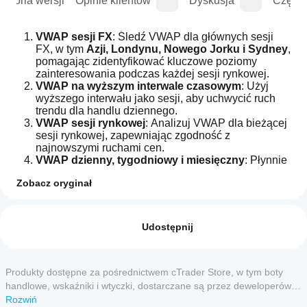
istoria wersji
Opinie klientów
Dyskusja
Częste
VWAP sesji FX
: Śledź VWAP dla głównych sesji 
FX, w tym 
Azji, Londynu, Nowego Jorku i Sydney
, 
pomagając zidentyfikować kluczowe poziomy 
zainteresowania podczas każdej sesji rynkowej.
VWAP na wyższym interwale czasowym
: Użyj 
wyższego interwału jako sesji, aby uchwycić ruch 
trendu dla handlu dziennego.
VWAP sesji rynkowej
: Analizuj VWAP dla bieżącej 
sesji rynkowej, zapewniając zgodność z 
najnowszymi ruchami cen.
VWAP dzienny, tygodniowy i miesięczny
: Płynnie 
przełączaj się między VWAP dziennym, 
Zobacz oryginał
tygodniowym i miesięcznym, dostosowując się do 
Profil wskaźnika
swojego stylu handlu, niezależnie czy jesteś 
Jak mogę
skalperem, traderem dziennym czy swingowym.
zacząć
Opinie: 0
VWAP sesji zdefiniowanej przez użytkownika
: 
używać
Udostępnij
Dostosuj wskaźnik do swoich specyficznych 
wskaźnika?
potrzeb, ustawiając niestandardowe czasy sesji, 
Po instalacji
zapewniając idealne dopasowanie do Twojego 
Które
dodaj
harmonogramu handlu.
Produkty dostępne za pośrednictwem cTrader Store, w tym boty
Opinie klientów
aplikacje
wystąpienie
,
Punkty obrotu VWAP sesji FX
: Zyskaj dodatkową 
handlowe, wskaźniki i wtyczki, dostarczane są przez deweloperów
cTrader
aby
przejrzystość dzięki punktom obrotu VWAP 
zewnętrznych i udostępniane wyłącznie w celach informacyjnych
Rozwiń
5
4
3
2
Wszystko
rozpocząć