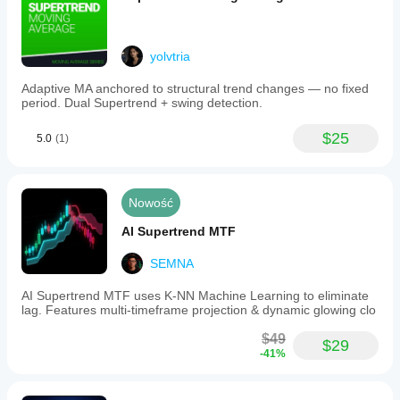
yolvtria
Adaptive MA anchored to structural trend changes — no fixed
period. Dual Supertrend + swing detection.
$25
5.0
(1)
Nowość
AI Supertrend MTF
SEMNA
AI Supertrend MTF uses K-NN Machine Learning to eliminate
lag. Features multi-timeframe projection & dynamic glowing clo
$49
$29
-41%