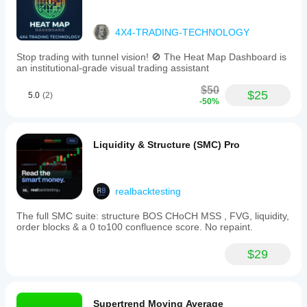
4X4-TRADING-TECHNOLOGY
Stop trading with tunnel vision! 🚫 The Heat Map Dashboard is
an institutional-grade visual trading assistant
$50
$25
5.0
(2)
-50%
Liquidity & Structure (SMC) Pro
realbacktesting
The full SMC suite: structure BOS CHoCH MSS , FVG, liquidity,
order blocks & a 0 to100 confluence score. No repaint.
$29
Supertrend Moving Average