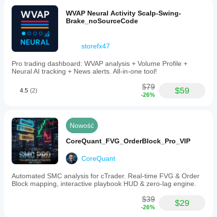
WVAP Neural Activity Scalp-Swing-
Brake_noSourceCode
storefx47
Pro trading dashboard: WVAP analysis + Volume Profile +
Neural AI tracking + News alerts. All-in-one tool!
$79
$59
4.5
(2)
-26%
Nowość
CoreQuant_FVG_OrderBlock_Pro_VIP
CoreQuant
Automated SMC analysis for cTrader. Real-time FVG & Order
Block mapping, interactive playbook HUD & zero-lag engine.
$39
$29
-26%