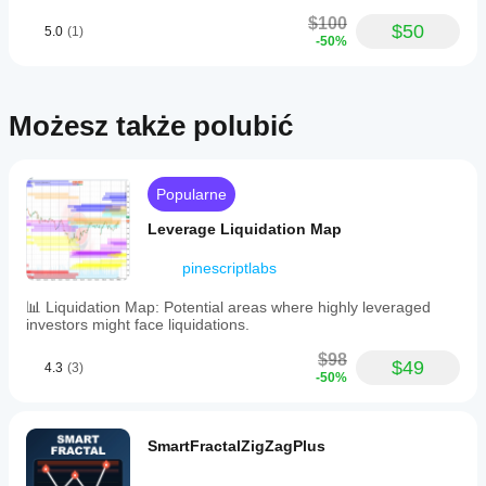
$100
$50
5.0
(1)
-50%
Możesz także polubić
Popularne
Leverage Liquidation Map
pinescriptlabs
📊 Liquidation Map: Potential areas where highly leveraged
investors might face liquidations.
$98
$49
4.3
(3)
-50%
SmartFractalZigZagPlus