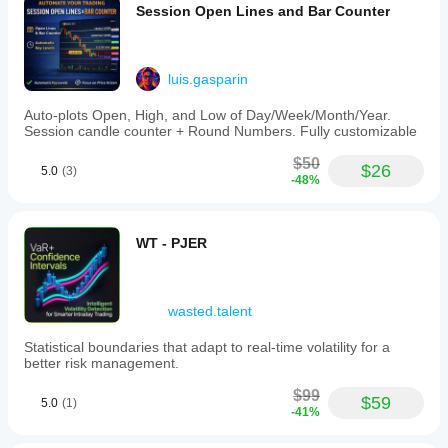
Session Open Lines and Bar Counter
luis.gasparin
Auto-plots Open, High, and Low of Day/Week/Month/Year.
Session candle counter + Round Numbers. Fully customizable
$50
$26
5.0
(3)
-48%
WT - PJER
wasted.talent
Statistical boundaries that adapt to real-time volatility for a
better risk management.
$99
$59
5.0
(1)
-41%