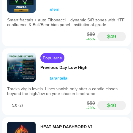
efem
Smart fractals + auto Fibonacci + dynamic S/R zones with HTF
confluence & Bull/Bear bias panel. Institutional-grade.
$89
$49
-45%
Popularne
Previous Day Low High
tarantella
Tracks virgin levels. Lines vanish only after a candle closes
beyond the high/low on your chosen timeframe.
$50
$40
5.0
(2)
-20%
HEAT MAP DASHBORD V1