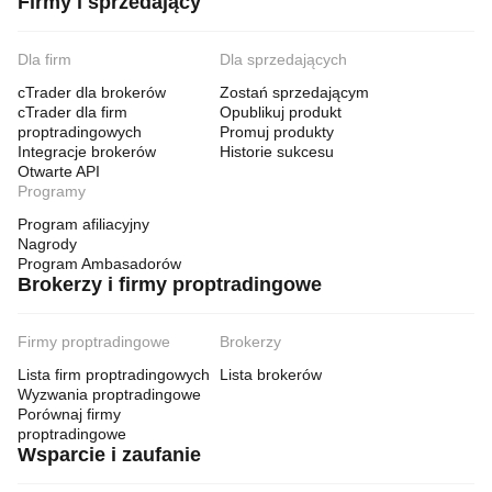
Firmy i sprzedający
Dla firm
Dla sprzedających
cTrader dla brokerów
Zostań sprzedającym
cTrader dla firm
Opublikuj produkt
proptradingowych
Promuj produkty
Integracje brokerów
Historie sukcesu
Otwarte API
Programy
Program afiliacyjny
Nagrody
Program Ambasadorów
Brokerzy i firmy proptradingowe
Firmy proptradingowe
Brokerzy
Lista firm proptradingowych
Lista brokerów
Wyzwania proptradingowe
Porównaj firmy
proptradingowe
Wsparcie i zaufanie