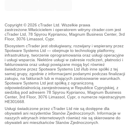
Copyright © 2026 cTrader Ltd. Wszelkie prawa
zastrzeżone.
Właścicielem i operatorem witryny ctrader.com jest
cTrader Ltd, 78 Spyrou Kyprianou, Magnum Business Center, 3rd
Floor, 3076 Limassol, Cypr.
Ekosystem cTrader jest obsługiwany, rozwijany i wspierany przez
Spotware Systems Ltd — obejmuje to technologię platformy,
infrastrukturę, tworzenie oprogramowania oraz usługi operacyjne
i usługi wsparcia. Niektóre usługi w zakresie rozliczeń, płatności i
fakturowania oraz usługi powiązane mogą być również
świadczone przez Spotware Systems Ltd i/lub inne spółki z tej
samej grupy, zgodnie z informacjami podanymi podczas finalizacji
zakupu, na fakturach lub w mających zastosowanie warunkach.
Spotware Systems Ltd jest spółką z ograniczoną
odpowiedzialnością zarejestrowaną w Republice Cypryjskiej, z
siedzibą pod adresem 78 Spyrou Kyprianou, Magnum Business
Center, 3rd Floor, 3076 Limassol, Cypr, o numerze rejestracyjnym
HE301668.
Usługi świadczone przez cTrader Ltd nie są dostępne dla
obywateli ani rezydentów Stanów Zjednoczonych. Informacje w
naszych witrynach internetowych również nie są skierowane do
obywateli ani mieszkańców Stanów Zjednoczonych.