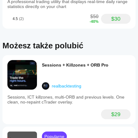
A professional trading utility that displays real-time daily range
statistics directly on your chart
$50
$30
4.5
(2)
-40%
Możesz także polubić
Sessions + Killzones + ORB Pro
realbacktesting
Sessions, ICT killzones, multi-ORB and previous levels. One
clean, no-repaint cTrader overlay.
$29
Popularne