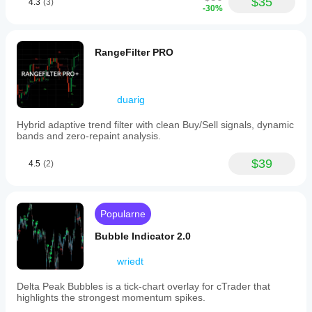
$35
4.3
(3)
-30%
RangeFilter PRO
duarig
Hybrid adaptive trend filter with clean Buy/Sell signals, dynamic
bands and zero-repaint analysis.
$39
4.5
(2)
Popularne
Bubble Indicator 2.0
wriedt
Delta Peak Bubbles is a tick‑chart overlay for cTrader that
highlights the strongest momentum spikes.