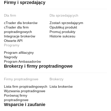
Firmy i sprzedający
Dla firm
Dla sprzedających
cTrader dla brokerów
Zostań sprzedającym
cTrader dla firm
Opublikuj produkt
proptradingowych
Promuj produkty
Integracje brokerów
Historie sukcesu
Otwarte API
Programy
Program afiliacyjny
Nagrody
Program Ambasadorów
Brokerzy i firmy proptradingowe
Firmy proptradingowe
Brokerzy
Lista firm proptradingowych
Lista brokerów
Wyzwania proptradingowe
Porównaj firmy
proptradingowe
Wsparcie i zaufanie