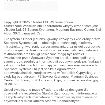
Copyright © 2026 cTrader Ltd. Wszelkie prawa
zastrzeżone.
Właścicielem i operatorem witryny ctrader.com jest
cTrader Ltd, 78 Spyrou Kyprianou, Magnum Business Center, 3rd
Floor, 3076 Limassol, Cypr.
Ekosystem cTrader jest obsługiwany, rozwijany i wspierany przez
Spotware Systems Ltd — obejmuje to technologię platformy,
infrastrukturę, tworzenie oprogramowania oraz usługi operacyjne
i usługi wsparcia. Niektóre usługi w zakresie rozliczeń, płatności i
fakturowania oraz usługi powiązane mogą być również
świadczone przez Spotware Systems Ltd i/lub inne spółki z tej
samej grupy, zgodnie z informacjami podanymi podczas finalizacji
zakupu, na fakturach lub w mających zastosowanie warunkach.
Spotware Systems Ltd jest spółką z ograniczoną
odpowiedzialnością zarejestrowaną w Republice Cypryjskiej, z
siedzibą pod adresem 78 Spyrou Kyprianou, Magnum Business
Center, 3rd Floor, 3076 Limassol, Cypr, o numerze rejestracyjnym
HE301668.
Usługi świadczone przez cTrader Ltd nie są dostępne dla
obywateli ani rezydentów Stanów Zjednoczonych. Informacje w
naszych witrynach internetowych również nie są skierowane do
obywateli ani mieszkańców Stanów Zjednoczonych.