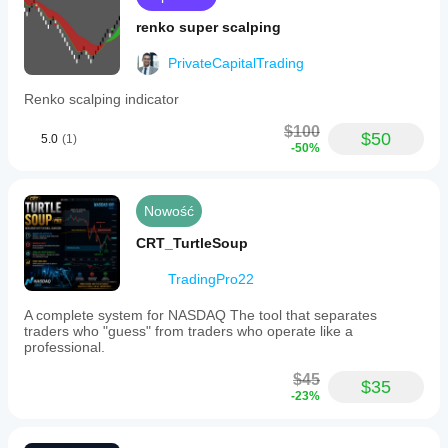
renko super scalping
PrivateCapitalTrading
Renko scalping indicator
$100
$50
5.0
(1)
-50%
Nowość
CRT_TurtleSoup
TradingPro22
A complete system for NASDAQ The tool that separates
traders who "guess" from traders who operate like a
professional.
$45
$35
-23%