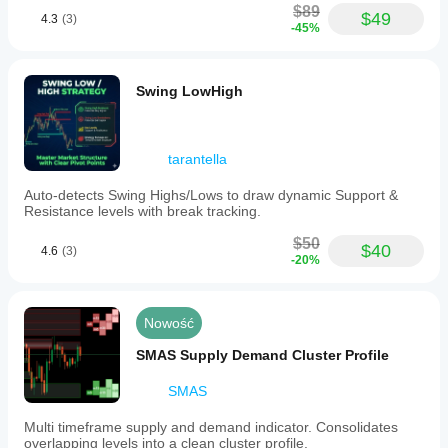
$89
$49
4.3
(3)
-45%
Swing LowHigh
tarantella
Auto-detects Swing Highs/Lows to draw dynamic Support &
Resistance levels with break tracking.
$50
$40
4.6
(3)
-20%
Nowość
SMAS Supply Demand Cluster Profile
SMAS
Multi timeframe supply and demand indicator. Consolidates
overlapping levels into a clean cluster profile.