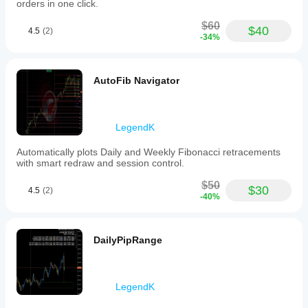
orders in one click.
and
timeframes
$60
$40
to
4.5
(2)
-34%
assist
traders
in
identifying
AutoFib Navigator
potential
reversal
or
continuation
LegendK
points
based
on
Automatically plots Daily and Weekly Fibonacci retracements
market
with smart redraw and session control.
structure
analysis.
$50
$30
4.5
(2)
-40%
Profil wskaźnika
DailyPipRange
LegendK