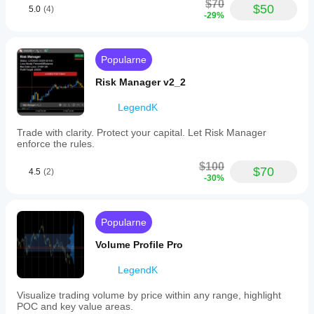
$70
$50
signals,
5.0
(4)
-29%
aiming
to
improve
the
Popularne
accuracy
of
Risk Manager v2_2
trade
setups.
LegendK
It
supports
multiple
Trade with clarity. Protect your capital. Let Risk Manager
markets
enforce the rules.
including
Forex,
$100
$70
4.5
(2)
cryptocurrencies
-30%
(e.g.,
BTCUSD,
ETH),
commodities
Popularne
(e.g.,
gold,
Volume Profile Pro
oil),
indices
LegendK
(e.g.,
NAS100,
Visualize trading volume by price within any range, highlight
SP500),
POC and key value areas.
and