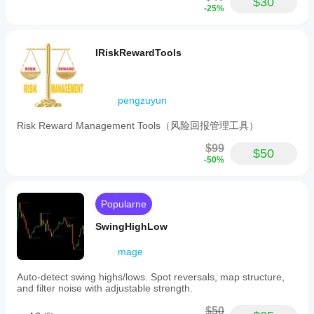
$30
-25%
IRiskRewardTools
pengzuyun
Risk Reward Management Tools（风险回报管理工具）
$99
$50
-50%
Popularne
SwingHighLow
mage
Auto-detect swing highs/lows. Spot reversals, map structure,
and filter noise with adjustable strength.
$50