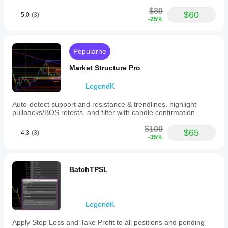
stocks.
$80
$60
Key
5.0
(3)
-25%
features
include
automatic
identification
Popularne
of
swing
Market Structure Pro
structures,
highlighting
LegendK
of
pullback
zones,
Auto-detect support and resistance & trendlines, highlight
and
pullbacks/BOS retests, and filter with candle confirmation.
integration
of
$100
$65
4.3
(3)
candle
-35%
pattern
validation.
This
tool
BatchTPSL
is
intended
for
use
LegendK
on
various
Apply Stop Loss and Take Profit to all positions and pending
symbols