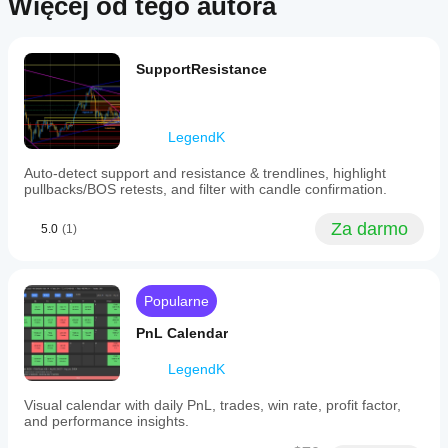
Więcej od tego autora
ym innym!
powinienem/powinnam
and
do różnych
spersonalizowanych rekomendacji ani nie gwarantuje przyszłych
resistance
dostosować parametry
symboli i
wyników.
and
okresów,
wskaźnika?
structural
aby
SupportResistance
Tak, możesz
points.
zrozumieć,
modyfikować
It
jak
highlights
parametry
,
zachowuje
pullbacks
aby
LegendK
się w
and
dostosować
break
różnych
wskaźnik do
of
Auto-detect support and resistance & trendlines, highlight
warunkach
swojej
structure
pullbacks/BOS retests, and filter with candle confirmation.
rynkowych.
strategii.
(BOS)
retests,
Za darmo
5.0
(1)
providing
visual
cues
for
potential
Popularne
trade
entries.
PnL Calendar
The
indicator
LegendK
incorporates
candle
Visual calendar with daily PnL, trades, win rate, profit factor,
confirmation
and performance insights.
to
filter