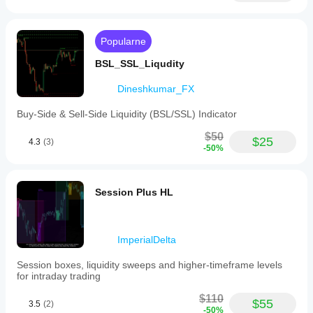
Popularne
BSL_SSL_Liqudity
Dineshkumar_FX
Buy-Side & Sell-Side Liquidity (BSL/SSL) Indicator
$50
$25
4.3
(3)
-50%
Session Plus HL
ImperialDelta
Session boxes, liquidity sweeps and higher‑timeframe levels
for intraday trading
$110
$55
3.5
(2)
-50%