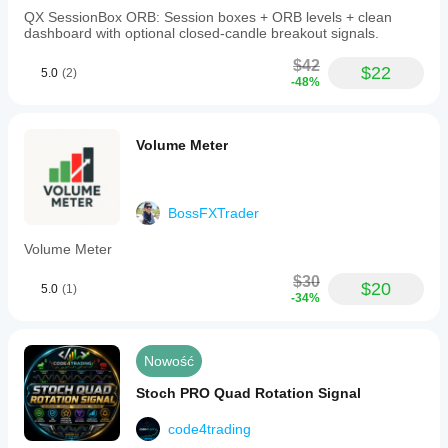
QX SessionBox ORB: Session boxes + ORB levels + clean
dashboard with optional closed-candle breakout signals.
$42
$22
5.0
(2)
-48%
Volume Meter
BossFXTrader
Volume Meter
$30
$20
5.0
(1)
-34%
Nowość
Stoch PRO Quad Rotation Signal
code4trading