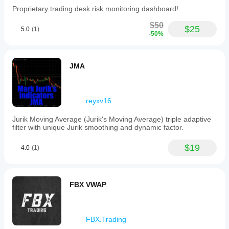
with
Proprietary trading desk risk monitoring dashboard!
optional
automatic
$50
$25
5.0
(1)
timeframe
-50%
adjustment
enhance
adaptability
across
JMA
different
chart
resolutions.
The
reyxv16
indicator
operates
Jurik Moving Average (Jurik's Moving Average) triple adaptive
by
filter with unique Jurik smoothing and dynamic factor.
confirming
structural
swings,
$19
4.0
(1)
tracking
directional
shifts,
detecting
FBX VWAP
liquidity
sweeps,
updating
imbalance
FBX.Trading
zones
as