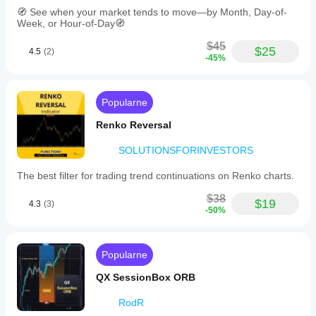
🧭 See when your market tends to move—by Month, Day-of-
Week, or Hour-of-Day🧭
$45
$25
4.5
(2)
-45%
Popularne
Renko Reversal
SOLUTIONSFORINVESTORS
The best filter for trading trend continuations on Renko charts.
$38
$19
4.3
(3)
-50%
Popularne
QX SessionBox ORB
RodR