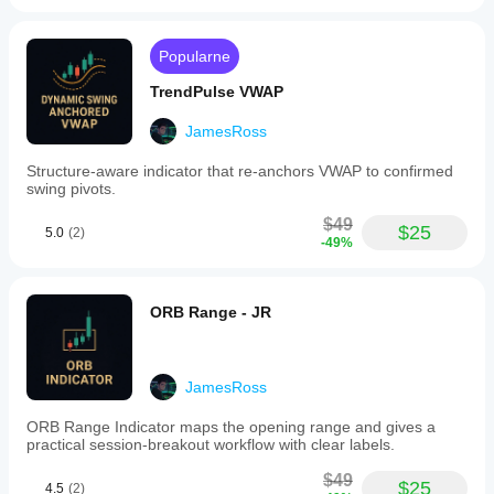
Opcjonalna automatyczna regulacja gęstości w 
filters.
zależności od ram czasowych wykresu
The
Personalizacja kolorów dla czytelności wykresu
indicator
Popularne
frames
market
TrendPulse VWAP
price
zones
JamesRoss
into
premium
Structure-aware indicator that re-anchors VWAP to confirmed
and
swing pivots.
discount
ranges
$49
centered
$25
5.0
(2)
-49%
around
a
50%
equilibrium
ORB Range - JR
level.
It
features
dynamic
projection
JamesRoss
boxes
for
ORB Range Indicator maps the opening range and gives a
entry,
practical session-breakout workflow with clear labels.
stop,
and
$49
$25
4.5
(2)
target