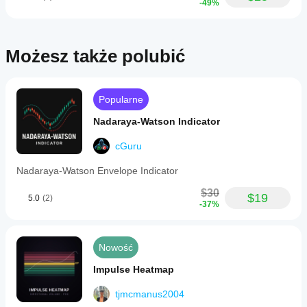
-49%
levels,
supporting
flexible
target
Możesz także polubić
visualization
options
including
single
targets,
Popularne
split
take-
Nadaraya-Watson Indicator
profits,
or
cGuru
structure-
derived
Nadaraya-Watson Envelope Indicator
targets.
Users
$30
can
$19
5.0
(2)
-37%
control
projection
label
visibility
Nowość
and
apply
Impulse Heatmap
maximum
stop
tjmcmanus2004
caps
for