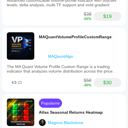
Wymagania
Advanced customizable volume-profile indicator with buy/sell
dotyczące
levels, delta analysis, multi-TF support and vivid gradient
danych
$38
Tylko słupki
$19
-50%
Obsługiwane
sygnały
Siła trendu
MAQuantVolumeProfileCustomRange
Przebicie poziomu
Dotknięcie poziomu
MAQauntAlgo
The MA Quant Volume Profile Custom Range is a trading
indicator that analyzes volume distribution across the price.
$50
$30
4.5
(2)
-40%
Popularne
Atlas Seasonal Returns Heatmap
Magnus.Blackstone