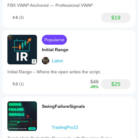
price
FBX VWAP Anchored — Professional VWAP
interacts
with
$19
4.6
(3)
structure,
and
projecting
a
risk
Popularne
map
based
Initial Range
on
current
Labot
market
conditions.
Initial Range – Where the open writes the script.
It
is
$49
suited
$25
5.0
(1)
-49%
for
traders
seeking
clear
SwingFailureSignals
visual
structure
and
points
TradingPro22
of
interest
without