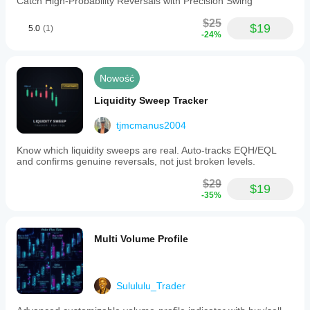
Catch High-Probability Reversals with Precision Swing
chart
clutter,
$25
$19
5.0
(1)
particularly
-24%
those
focused
on
Smart
Nowość
Money
Concepts
Liquidity Sweep Tracker
(SMC)
and
tjmcmanus2004
market
structure
Know which liquidity sweeps are real. Auto-tracks EQH/EQL
analysis.
and confirms genuine reversals, not just broken levels.
Profil wskaźnika
$29
$19
Kategoria
-35%
wskaźnika
Struktura
rynku
(SMC)
Multi Volume Profile
Typ
wyjścia
Wizualizacja
Sulululu_Trader