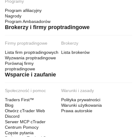
Programy
Program afiliacyjny
Nagrody
Program Ambasadorów
Brokerzy i firmy proptradingowe
Firmy proptradingowe
Brokerzy
Lista firm proptradingowych
Lista brokerów
Wyzwania proptradingowe
Porównaj firmy
proptradingowe
Wsparcie i zaufanie
Społeczność i pomoc
Warunki i zasady
Traders First™
Polityka prywatności
Blog
Warunki użytkowania
Otwórz cTrader Web
Prawa autorskie
Discord
Serwer MCP cTrader
Centrum Pomocy
Częste pytania