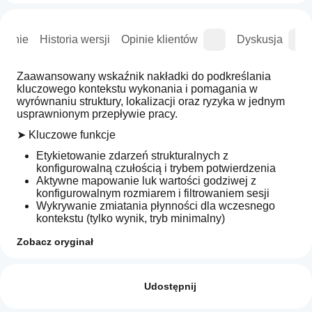
wanie
Historia wersji
Opinie klientów
Dyskusja
Zaawansowany wskaźnik nakładki do podkreślania 
kluczowego kontekstu wykonania i pomagania w 
wyrównaniu struktury, lokalizacji oraz ryzyka w jednym 
usprawnionym przepływie pracy.
➤ Kluczowe funkcje
Etykietowanie zdarzeń strukturalnych z 
konfigurowalną czułością i trybem potwierdzenia
Aktywne mapowanie luk wartości godziwej z 
konfigurowalnym rozmiarem i filtrowaniem sesji
Wykrywanie zmiatania płynności dla wczesnego 
kontekstu (tylko wynik, tryb minimalny)
Zakres transakcji premium/discount z równowagą 
Zobacz oryginał
50%
Dynamiczne pole projekcji wejścia/stopu/celu
Jak mogę
Podsumowanie AI
Elastyczna wizualizacja celu: pojedynczy cel, 
zacząć
Opinie: 2
Smart
podział TP1/TP2 lub cele pochodzące ze struktury
używać
Udostępnij
Money
Opcjonalna widoczność etykiety projekcji i 
Map
wskaźnika?
5
0 %
maksymalny limit stopu dla ścisłej kontroli intraday
-