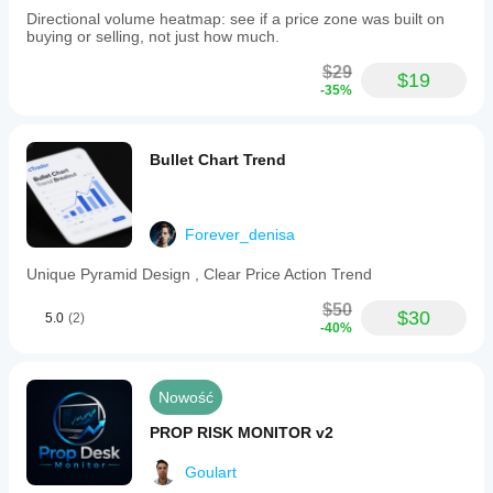
tighter
Directional volume heatmap: see if a price zone was built on
intraday
buying or selling, not just how much.
risk
management.
$29
$19
The
-35%
tool
supports
automation
through
Bullet Chart Trend
deterministic
event
outputs
compatible
Forever_denisa
with
cBot
Unique Pyramid Design , Clear Price Action Trend
workflows
and
$50
allows
$30
5.0
(2)
-40%
customizable
dashboard
placement
for
Nowość
multi-
indicator
PROP RISK MONITOR v2
chart
setups.
Goulart
Density
presets