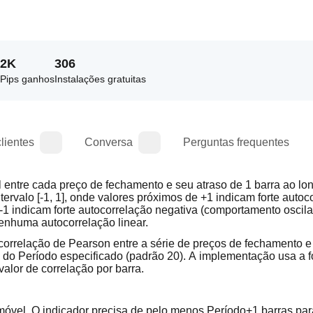
2K
306
Pips ganhos
Instalações gratuitas
lientes
Conversa
Perguntas frequentes
 entre cada preço de fechamento e seu atraso de 1 barra ao lon
tervalo [-1, 1], onde valores próximos de +1 indicam forte autoco
-1 indicam forte autocorrelação negativa (comportamento oscilat
enhuma autocorrelação linear.
correlação de Pearson entre a série de preços de fechamento e 
do Período especificado (padrão 20). A implementação usa a f
valor de correlação por barra.
 móvel. O indicador precisa de pelo menos Período+1 barras para