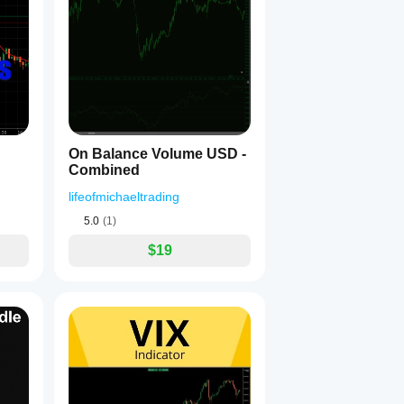
On Balance Volume USD -
Combined
lifeofmichaeltrading
5.0
(1)
$19