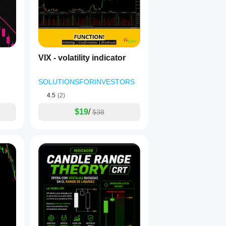
VIX - volatility indicator
SOLUTIONSFORINVESTORS
4.5
(2)
$19
/
$38