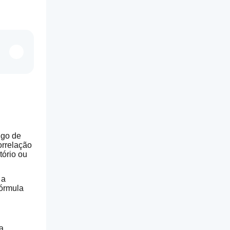
go de 
rrelação 
ório ou 
a 
órmula 
 