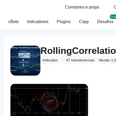
Corretores e props
O
Pro
cBots
Indicadores
Plugins
Copy
Desafios
RollingCorrelati
Indicador
47
transferências
Versão 1.