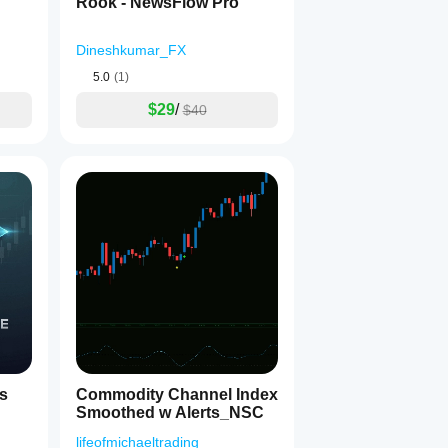
Rook - NewsFlow Pro
Dineshkumar_FX
5.0
(1)
$29
/
$40
s
Commodity Channel Index
Smoothed w Alerts_NSC
lifeofmichaeltrading