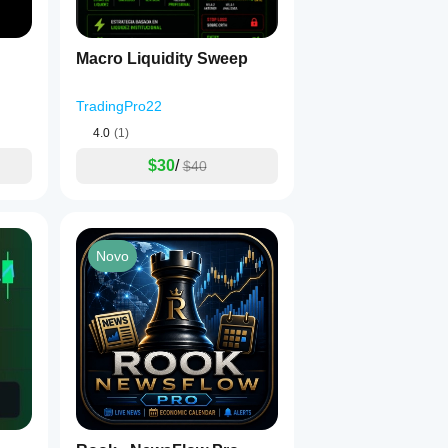
Macro Liquidity Sweep
TradingPro22
4.0
(1)
$30
/
$40
Novo