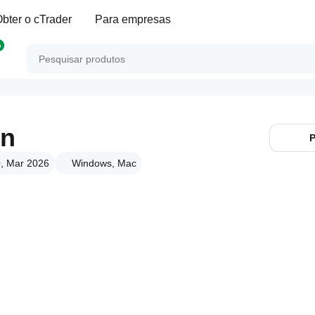
bter o cTrader
Para empresas
p
on
P
0, Mar 2026
Windows, Mac