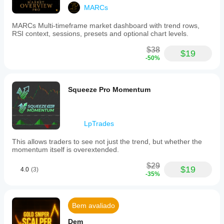
MARCs
MARCs Multi-timeframe market dashboard with trend rows,
RSI context, sessions, presets and optional chart levels.
$38
$19
-50%
Squeeze Pro Momentum
LpTrades
This allows traders to see not just the trend, but whether the
momentum itself is overextended.
$29
$19
4.0
(3)
-35%
Bem avaliado
Dem