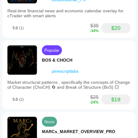
Real-time financial news and economic calendar overlay for
cTrader with smart alerts
$30
$20
5.0
(1)
-34%
Popular
BOS & CHOCH
pinescriptlabs
Market structural patterns , specifically the concepts of Change
of Character (ChoCH) 🔄 and Break of Structure (BoS) 💥
$25
$19
5.0
(2)
-24%
Novo
MARCs_MARKET_OVERVIEW_PRO