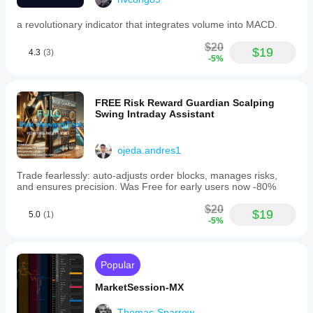
a revolutionary indicator that integrates volume into MACD.
$20
$19
4.3
(3)
-5%
FREE Risk Reward Guardian Scalping
Swing Intraday Assistant
ojeda.andres1
Trade fearlessly: auto-adjusts order blocks, manages risks,
and ensures precision. Was Free for early users now -80%
$20
$19
5.0
(1)
-5%
Popular
MarketSession-MX
Thomas-Sparrow