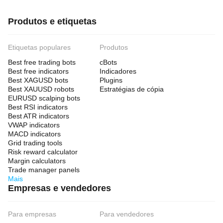
Produtos e etiquetas
Etiquetas populares
Produtos
Best free trading bots
cBots
Best free indicators
Indicadores
Best XAGUSD bots
Plugins
Best XAUUSD robots
Estratégias de cópia
EURUSD scalping bots
Best RSI indicators
Best ATR indicators
VWAP indicators
MACD indicators
Grid trading tools
Risk reward calculator
Margin calculators
Trade manager panels
Mais
Empresas e vendedores
Para empresas
Para vendedores