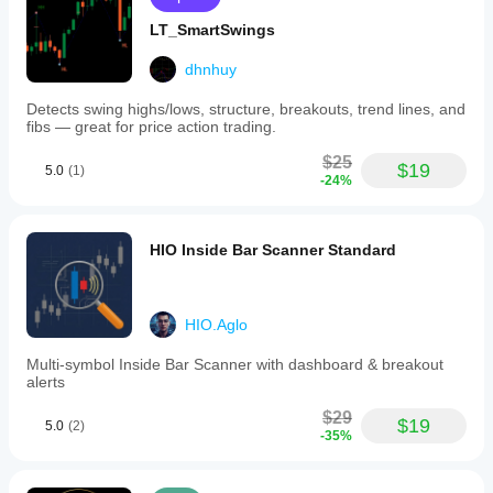
LT_SmartSwings
dhnhuy
Detects swing highs/lows, structure, breakouts, trend lines, and
fibs — great for price action trading.
$25
$19
5.0
(1)
-24%
HIO Inside Bar Scanner Standard
HIO.Aglo
Multi-symbol Inside Bar Scanner with dashboard & breakout
alerts
$29
$19
5.0
(2)
-35%