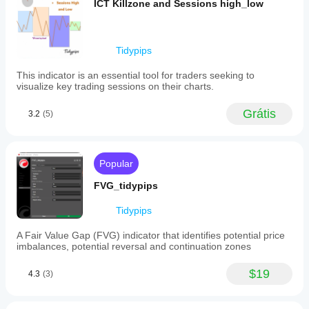
ICT Killzone and Sessions high_low
Os indicadores
erimentou?
indicador
Como
personalizados
Seja o
para
posso
só estão
rimeiro a
análise
testar o
disponíveis no
ar a outras
técnica.
Tidypips
cTrader
indicador?
essoas!
Windows e
Aplique o
This indicator is an essential tool for traders seeking to
Mac.
Devo
indicador
a
visualize key trading sessions on their charts.
ajustar os
diferentes
parâmetros
símbolos e
Grátis
3.2
(5)
períodos
do
para
indicador?
compreender
Sim, pode
como se
modificar
Popular
comporta
parâmetros
sob várias
FVG_tidypips
para
condições
adaptar o
de mercado.
Tidypips
indicador à
sua
A Fair Value Gap (FVG) indicator that identifies potential price
estratégia.
imbalances, potential reversal and continuation zones
$19
4.3
(3)