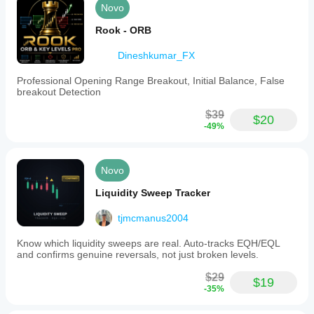
Novo
Rook - ORB
Dineshkumar_FX
Professional Opening Range Breakout, Initial Balance, False
breakout Detection
$39
$20
-49%
Novo
Liquidity Sweep Tracker
tjmcmanus2004
Know which liquidity sweeps are real. Auto-tracks EQH/EQL
and confirms genuine reversals, not just broken levels.
$29
$19
-35%