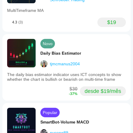
MultiTimeframe MA
$19
4.3
(3)
Novo
Daily Bias Estimator
tjmcmanus2004
The daily bias estimator indicator uses ICT concepts to show
whether the chart is bullish or bearish on multi-time frame
$30
desde $19/mês
-37%
Popular
SmartBot-Volume MACD
nvcong89