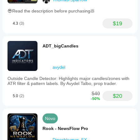
😎Read the description before purchasing💩
$19
4.3
(3)
ADT_bigCandles
avydel
Outside Candle Detector: Highlights major candles/zones with
ATR filter & pattern labels. By Avydel Talbo, prop trader.
$40
$20
5.0
(2)
-50%
Novo
Rook - NewsFlow Pro
Dineshkumar_FX