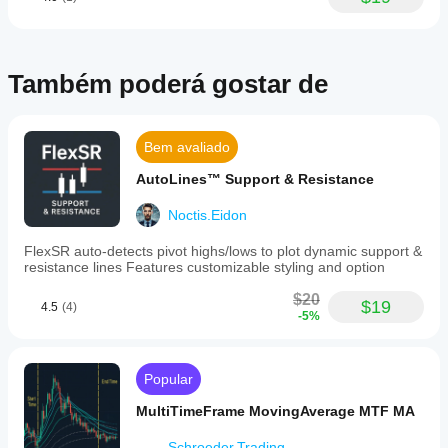
Também poderá gostar de
Bem avaliado
AutoLines™ Support & Resistance
Noctis.Eidon
FlexSR auto‑detects pivot highs/lows to plot dynamic support &
resistance lines Features customizable styling and option
$20
$19
4.5
(4)
-5%
Popular
MultiTimeFrame MovingAverage MTF MA
Schroeder.Trading