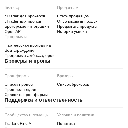
Бизнесу
Продавцам
cTrader для брокеров
Стать продавцом
cTrader для пропов
Опубликовать продукт
Брокерские интеграции
Продвигать продукты
Open API
Истории успеха
Программы
Партнерская программа
Вознаграждения
Программа амбассадоров
Брокеры и пропы
Проп-фирмы
Брокеры
Список пропов
Список брокеров
Проп-челленджи
Сравнить проп-фирмы
Поддержка и ответственность
Сообщество и помощь
Условия и политики
Traders First™
Политика