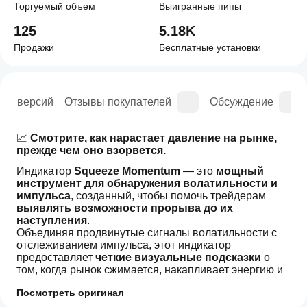
Торгуемый объем
Выигранные пипы
125
5.18K
Продажи
Бесплатные установки
рия версий
Отзывы покупателей
Обсуждение
📈 
Смотрите, как нарастает давление на рынке, 
прежде чем оно взорвется.
Индикатор 
Squeeze Momentum
 — это 
мощный 
инструмент для обнаружения волатильности и 
импульса
, созданный, чтобы помочь трейдерам 
выявлять возможности прорыва до их 
наступления
.
Объединяя продвинутые сигналы волатильности с 
отслеживанием импульса, этот индикатор 
предоставляет 
четкие визуальные подсказки
 о 
том, когда рынок сжимается, накапливает энергию и 
готов сделать следующий крупный ход.
Посмотреть оригинал
Независимо от того, торгуете ли вы 
форексом, 