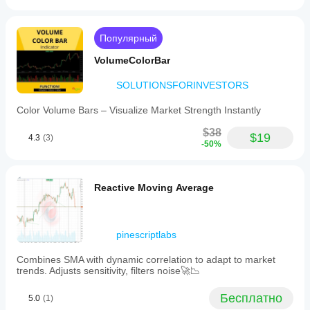
Популярный
VolumeColorBar
SOLUTIONSFORINVESTORS
Color Volume Bars – Visualize Market Strength Instantly
$38
$19
4.3
(3)
-50%
Reactive Moving Average
pinescriptlabs
Combines SMA with dynamic correlation to adapt to market
trends. Adjusts sensitivity, filters noise🚀📉
Бесплатно
5.0
(1)