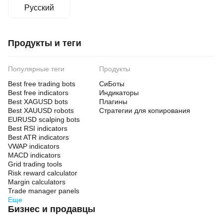
Русский
Продукты и теги
Популярные теги
Продукты
Best free trading bots
СиБоты
Best free indicators
Индикаторы
Best XAGUSD bots
Плагины
Best XAUUSD robots
Стратегии для копирования
EURUSD scalping bots
Best RSI indicators
Best ATR indicators
VWAP indicators
MACD indicators
Grid trading tools
Risk reward calculator
Margin calculators
Trade manager panels
Еще
Бизнес и продавцы