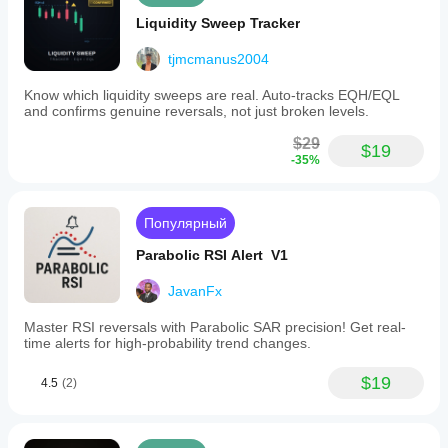
актуальные данные о волатильности
and
Трейдеров, ищущих 
бесплатный 
Liquidity Sweep Tracker
timeframes.
профессиональный инструмент
 для 
Optimized
повышения своего преимущества
tjmcmanus2004
for
smooth,
lightweight
Know which liquidity sweeps are real. Auto-tracks EQH/EQL
performance,
and confirms genuine reversals, not just broken levels.
🚀 
Торгуйте с уверенностью — бесплатно
it
is
$29
Индикатор 
Squeeze Momentum
 — это 
$19
compatible
-35%
необходимый инструмент
 для любого серьезного 
across
трейдера, который хочет опережать рыночные 
various
движения.
trading
platforms.
Популярный
Объединяя 
обнаружение волатильности
 с 
Suitable
подтверждением импульса
, вы получите все 
for
Parabolic RSI Alert V1
необходимое, чтобы 
распознавать возможности 
forex,
заранее, избегать ложных сигналов и торговать 
indices,
JavanFx
stocks,
с большей точностью
.
commodities,
Master RSI reversals with Parabolic SAR precision! Get real-
🔑 
Скачайте его сегодня — бесплатно — и 
and
time alerts for high-probability trend changes.
cryptocurrencies,
начните торговать умнее!
it
$19
supports
4.5
(2)
traders
Если у вас есть вопросы или возникнут проблемы, 
aiming
не стесняйтесь связаться со мной. Я с радостью 
to
anticipate
помогу вам!