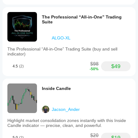
The Professional “All-in-One” Trading
Suite
ALGO-XL
The Professional “All-in-One” Trading Suite (buy and sell
indicator)
$98
$49
4.5
(2)
-50%
Inside Candle
Jacson_Ander
Highlight market consolidation zones instantly with this Inside
Candle indicator — precise, clean, and powerful.
$20
$19
5.0
(2)