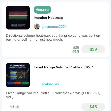
Новинка
Impulse Heatmap
tjmcmanus2004
Directional volume heatmap: see if a price zone was built on
buying or selling, not just how much.
$29
$19
-35%
Fixed Range Volume Profile - FRVP
scalper_wk
Fixed Range Volume Profile - TradingView Style (POC, VAH,
VAL)
$45
4.5
(2)