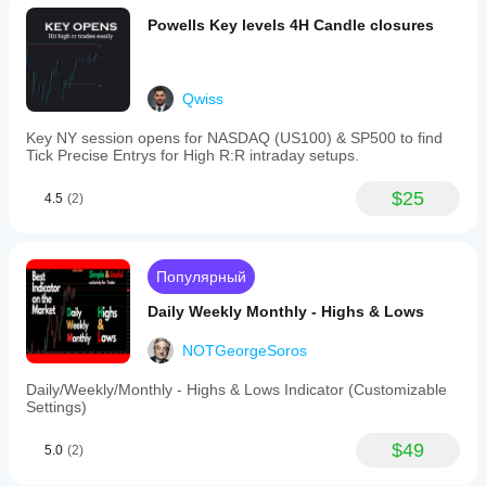
grade
Powells Key levels 4H Candle closures
volatility
and
momentum
insights.
Qwiss
Профиль индикатора
Key NY session opens for NASDAQ (US100) & SP500 to find
Tick Precise Entrys for High R:R intraday setups.
$25
4.5
(2)
Популярный
Daily Weekly Monthly - Highs & Lows
NOTGeorgeSoros
Daily/Weekly/Monthly - Highs & Lows Indicator (Customizable
Settings)
$49
5.0
(2)