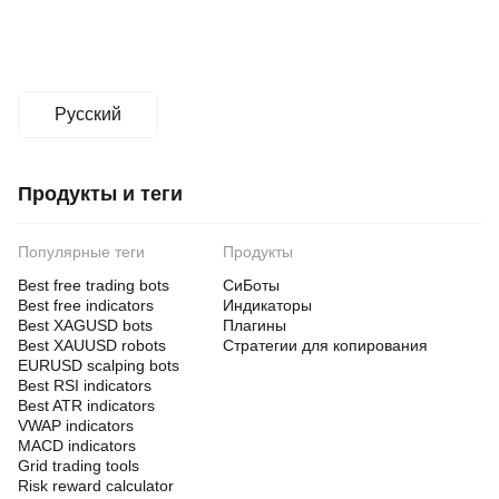
Русский
Продукты и теги
Популярные теги
Продукты
Best free trading bots
СиБоты
Best free indicators
Индикаторы
Best XAGUSD bots
Плагины
Best XAUUSD robots
Стратегии для копирования
EURUSD scalping bots
Best RSI indicators
Best ATR indicators
VWAP indicators
MACD indicators
Grid trading tools
Risk reward calculator