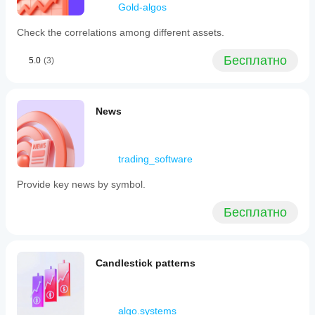
элементы
Gold-algos
данными или
интерфейса.
внешними
Check the correlations among different assets.
сервисами в
зависимости от
своей
Бесплатно
5.0
(3)
функциональности
и конфигурации.
News
trading_software
Provide key news by symbol.
Бесплатно
Candlestick patterns
algo.systems