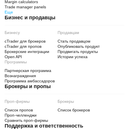
Margin calculators
Trade manager panels
Еще
Бизнес и продавцы
Бизнесу
Продавцам
cTrader для брокеров
Стать продавцом
cTrader для пропов
Опубликовать продукт
Брокерские интеграции
Продвигать продукты
Open API
Истории успеха
Программы
Партнерская программа
Вознаграждения
Программа амбассадоров
Брокеры и пропы
Проп-фирмы
Брокеры
Список пропов
Список брокеров
Проп-челленджи
Сравнить проп-фирмы
Поддержка и ответственность