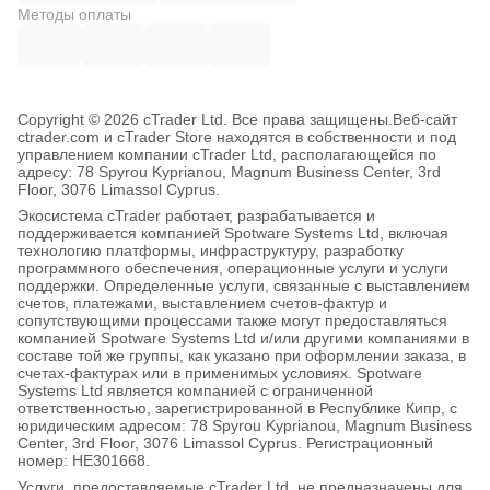
Методы оплаты
Copyright © 2026 cTrader Ltd. Все права защищены.
Веб-сайт
ctrader.com и cTrader Store находятся в собственности и под
управлением компании cTrader Ltd, располагающейся по
адресу: 78 Spyrou Kyprianou, Magnum Business Center, 3rd
Floor, 3076 Limassol Cyprus.
Экосистема cTrader работает, разрабатывается и
поддерживается компанией Spotware Systems Ltd, включая
технологию платформы, инфраструктуру, разработку
программного обеспечения, операционные услуги и услуги
поддержки. Определенные услуги, связанные с выставлением
счетов, платежами, выставлением счетов-фактур и
сопутствующими процессами также могут предоставляться
компанией Spotware Systems Ltd и/или другими компаниями в
составе той же группы, как указано при оформлении заказа, в
счетах-фактурах или в применимых условиях. Spotware
Systems Ltd является компанией с ограниченной
ответственностью, зарегистрированной в Республике Кипр, с
юридическим адресом: 78 Spyrou Kyprianou, Magnum Business
Center, 3rd Floor, 3076 Limassol Cyprus. Регистрационный
номер: HE301668.
Услуги, предоставляемые cTrader Ltd, не предназначены для