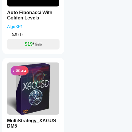
Auto Fibonacci With
Golden Levels
AlgoXP1
5.0
(1)
$19
/
$25
สถิติสด
MultiStrategy_XAGUS
DM5