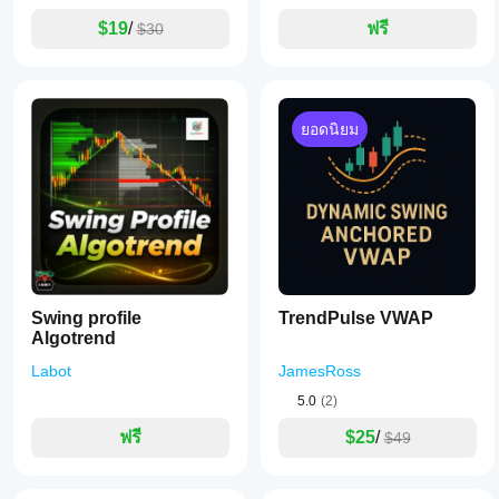
$19
/
ฟรี
$30
ยอดนิยม
Swing profile
TrendPulse VWAP
Algotrend
Labot
JamesRoss
5.0
(2)
ฟรี
$25
/
$49