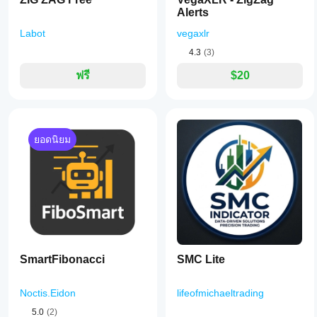
Alerts
Labot
vegaxlr
4.3
(3)
ฟรี
$20
ยอดนิยม
SmartFibonacci
SMC Lite
Noctis.Eidon
lifeofmichaeltrading
5.0
(2)