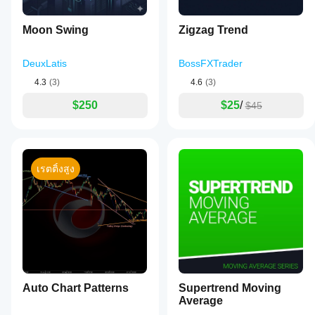
Moon Swing
Zigzag Trend
DeuxLatis
BossFXTrader
4.3
(3)
4.6
(3)
$250
$25
/
$45
เรตติ้งสูง
Auto Chart Patterns
Supertrend Moving
Average