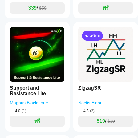
$39
/
ฟรี
$59
ยอดนิยม
Support and
ZigzagSR
Resistance Lite
Magnus.Blackstone
Noctis.Eidon
4.0
(1)
4.3
(3)
ฟรี
$19
/
$30