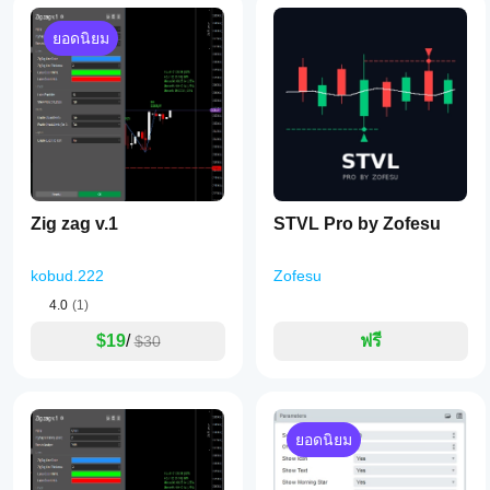
ยอดนิยม
Zig zag v.1
STVL Pro by Zofesu
kobud.222
Zofesu
4.0
(1)
$19
/
ฟรี
$30
ยอดนิยม