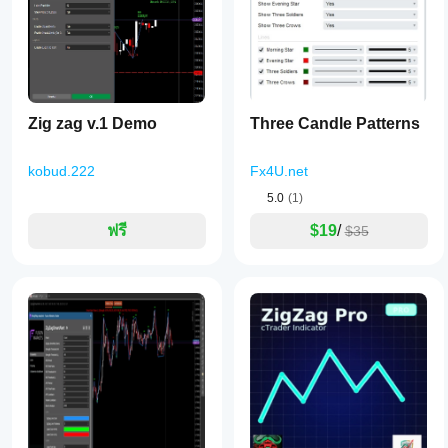
Zig zag v.1 Demo
Three Candle Patterns
kobud.222
Fx4U.net
5.0
(1)
ฟรี
$19
/
$35