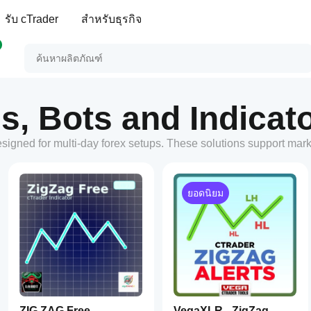
รับ cTrader
สำหรับธุรกิจ
s, Bots and Indicato
esigned for multi-day forex setups. These solutions support mar
ยอดนิยม
ZIG ZAG Free
VegaXLR - ZigZag