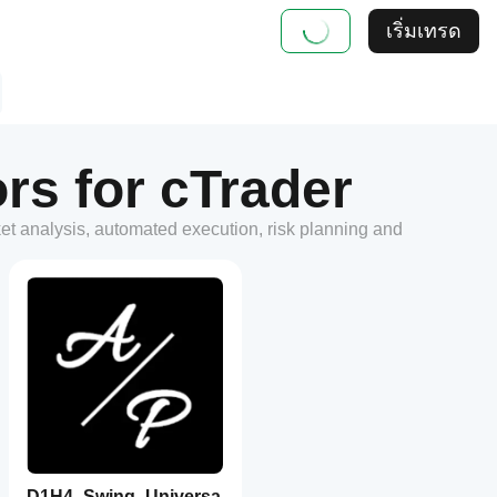
เริ่มเทรด
rs for cTrader
ket analysis, automated execution, risk planning and
D1H4_Swing_Universa