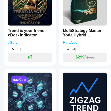
Trend is your friend
MultiStrategy Master
cBot - Indicator
Yoda Hybrid
PowerFunction
cGuru
RatuAlgo
5.0
(1)
4.2
(4)
ฟรี
$299
/
$300
ยอดนิยม