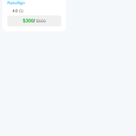
RatuAlgo
4.0
(1)
$300
/
$500