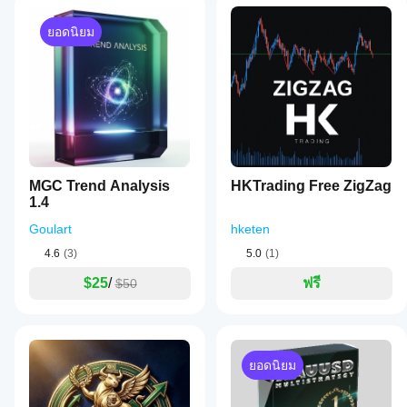
ยอดนิยม
MGC Trend Analysis
HKTrading Free ZigZag
1.4
Goulart
hketen
4.6
(3)
5.0
(1)
$25
/
ฟรี
$50
ยอดนิยม