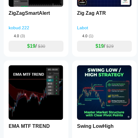
ZigZagSmartAlert
Zig Zag ATR
kobud.222
Labot
4.0
(3)
4.0
(1)
$19
/
$19
/
$30
$29
EMA MTF TREND
Swing LowHigh