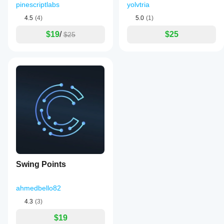
pinescriptlabs
yolvtria
4.5
(4)
5.0
(1)
$19
/
$25
$25
Swing Points
ahmedbello82
4.3
(3)
$19