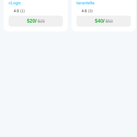
cLogic
tarantella
4.0
(1)
4.6
(3)
$20
/
$40
/
$25
$50