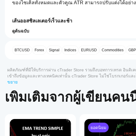
ของไซเคิลทั้งหมดและตัวคูณ ATR สามารถปรับแต่งได้อย่างเต
เส้นออสซิลเลเตอร์เร็วและช้า
เส้นเร็วแสดงตำแหน่งราคาปัจจุบันภายในช่องไซเคิลกลาง — ค่
ดูต้นฉบับ
5.0
หมายถึงครึ่งล่าง เส้นช้าแสดงจุดกึ่งกลางของช่องไซเคิลสั้นเมื
โปรไฟล์อินดิเคเตอร์
ฉันจะ
สร้างออสซิลเลเตอร์สองเส้นที่มีโครงสร้างคล้าย MACD แต
เริ่มใช้
อินดิเค
BTCUSD
Forex
Signal
Indices
EURUSD
Commodities
GB
เตอร์ได้
เมฆไซเคิล
อย่างไร?
รีวิว: 1
เมฆที่เป็นตัวเลือกเติมพื้นที่ระหว่างเส้นเร็วและเส้นช้า เมฆสีเ
ผลิตภัณฑ์ที่มีให้บริการผ่าน cTrader Store รวมถึงบอทการเทรด อินดิเค
หลังจาก
ขึ้นเมื่อเส้นเร็วอยู่ต่ำกว่าเส้นช้า (แนวโน้มไซเคิลขาลง) เม
แอป
ติดตั้ง
เข้าถึงข้อมูลและทางเทคนิคเท่านั้น cTrader Store ไม่ใช่โบรกเกอร
5
100 %
cTrader
เพิ่มอินส
ในอนาคต
ขยาย
ใดบ้าง
4
แตนซ์
0 %
ฮิสโตแกรมโมเมนตัม
เพื่อเริ่ม
ที่รอง
เพิ่มเติมจากผู้เขียนคนนี
3
0 %
ใช้อิน
รับอิน
ฮิสโตแกรมแสดงความแตกต่างระหว่างเส้นเร็วและเส้นช้าพร้อม
2
0 %
ดิเคเตอร์
ดิเค
ขาลง ซึ่งทำให้ง่ายต่อการเห็นไม่เพียงแต่ทิศทางแต่ยังรวมถึง
สำหรับ
1
เตอร์
0 %
การ
จาก
วิเคราะห์
Store?
การตรวจจับเฟสของไซเคิล
ทาง
ยอดนิยม
อินดิเค
เทคนิค
รีวิวจากลูกค้า
ฉันจะทด
ตารางข้อมูลแสดงเฟสปัจจุบันของไซเคิล: ก้น, ก่อนก้น, ฟื้นตัว,
เตอร์ที่