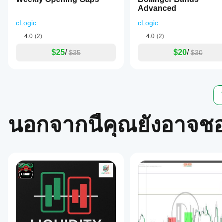
Advanced
cLogic
cLogic
4.0
(2)
4.0
(2)
$25
/
$20
/
$35
$30
นอกจากนี้คุณยังอาจช