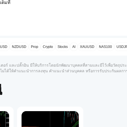
็มที่
าที่สูงกว่า 0.5 หมายความว่าราคาอยู่ในครึ่งบนของไซเคิล ต่ำกว่
่อเทียบกับไซเคิลกลาง ทำหน้าที่เป็นการอ้างอิงที่นุ่มนวลขึ้น ทั้งสอ
่มีพื้นฐานมาจากเรขาคณิตของไซเคิล
PUSD
NZDUSD
Prop
Crypto
Stocks
AI
XAUUSD
NAS100
USDJ
ขียวเกิดขึ้นเมื่อเส้นเร็วอยู่เหนือเส้นช้า (แนวโน้มไซเคิลขาขึ้น) เมฆ
เตอร์ และปลั๊กอิน มีให้บริการโดยนักพัฒนาบุคคลที่สามและมีไว้เพื่อวัตถุป
ฆช่วยให้ความสัมพันธ์ระหว่างสองชั้นไซเคิลอ่านค่าได้ทันที
์และไม่ได้ให้คำแนะนำการลงทุน คำแนะนำส่วนบุคคล หรือการรับประกันผลก
้
การเข้ารหัสสีโมเมนตัมสี่สี — เร่งขาขึ้น, ชะลอขาขึ้น, เร่งขา
ว่าไซเคิลกำลังได้รับหรือสูญเสียพลังงาน
 ขึ้น, อ่อนตัว, หลังจุดสูงสุด, จุดสูงสุด การติดป้ายนี้ได้มาจากค่า