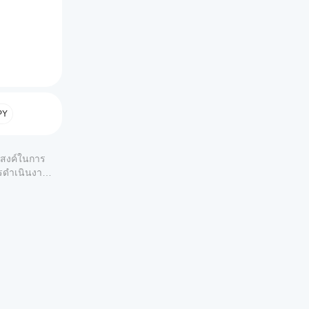
า 0.5 
งเส้น
PY
สีแดงเกิด
ระสงค์ในการ
ารดำเนินงาน
ลง, ชะลอ
ของออสซิล