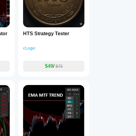
tor
HTS Strategy Tester
งช่องไซเคิล
cLogic
ธรรมดา
$49
/
$75
บถ้วน