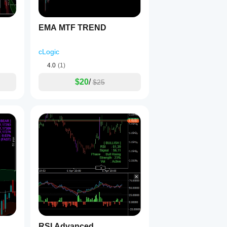
EMA MTF TREND
cLogic
4.0
(1)
$20
/
$25
RSI Advanced