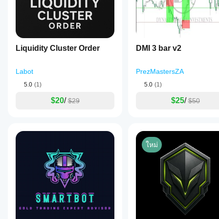
Liquidity Cluster Order
DMI 3 bar v2
Labot
PrezMastersZA
5.0
(1)
5.0
(1)
$20
/
$25
/
$29
$50
ใหม่