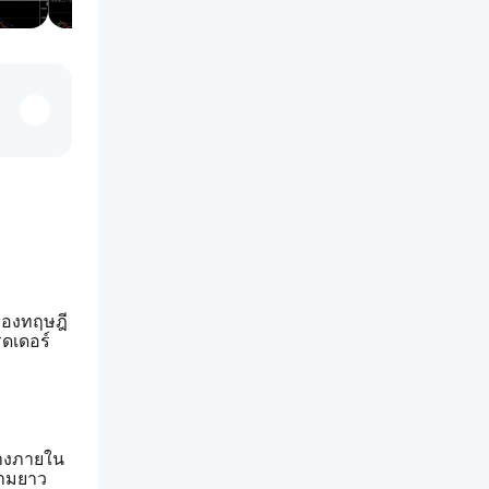
รของทฤษฎี
ดเดอร์
กลางภายใน
วามยาว