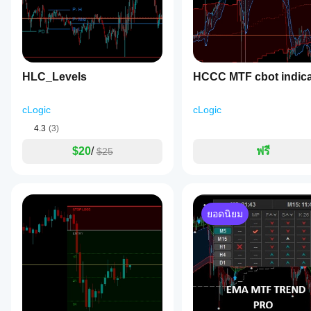
ต์ของราคานอกช่องไซเคิล
สรุปคุณสมบัติหลัก
สามชั้นไซเคิลที่ปรับแต่งได้ตามทฤษฎีไซเคิล Hurst
HLC_Levels
HCCC MTF cbot indica
ออสซิลเลเตอร์เร็ว/ช้าคู่ที่ปรับเป็นมาตรฐานตามตำแหน่
เมฆไซเคิลระหว่างเส้นเร็วและช้า
ฮิสโตแกรมโมเมนตัมสี่สี
cLogic
cLogic
การตรวจจับเฟสไซเคิลอัตโนมัติพร้อมป้ายกำกับภาษา
4.3
(3)
เปอร์เซ็นต์ความแข็งแกร่งของแนวโน้มแบบเรียลไทม์
ตัวกรองความผันผวนที่อิง ATR
$20
/
ฟรี
$25
ตารางข้อมูลบนแผนภูมิกับการแยกสถานะตลาดอย่างคร
การระบายสีเทียนที่เป็นตัวเลือก
สีทั้งหมดปรับแต่งได้เต็มที่พร้อมรองรับช่องอัลฟา
ไม่มีการวาดซ้ำ
ยอดนิยม