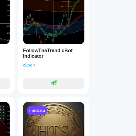
นะตลาดในภาษาที่เข้าใจง่าย
1
นวโน้มที่เป็นมาตรฐานโดยอิงจากระยะห่างของเส้นเร็วจากจุดกึ่
FollowTheTrend cBot
Indicator
ิสโตแกรมและสีแท่งจางลงเมื่อความผันผวนของตลาดต่ำกว่าค่าที่ตั้ง
cLogic
นสภาวะตลาดที่นิ่งหรือแกว่ง
ฟรี
น, ขาลง, เป็นกลาง, รุนแรง), ค่าของออสซิลเลเตอร์เร็ว, ช้า และ
ะสถานะตัวกรองความผันผวน ตำแหน่งและสีทั้งหมดสามารถปรับแต่
ยอดนิยม
ออสซิลเลเตอร์ — ขาขึ้นแข็งแกร่ง, ขาขึ้นอ่อนแอ, ขาลงอ่อนแอ,
งเกิดขึ้นเมื่อเส้นเร็วเคลื่อนที่ออกนอกช่วง 0.0–1.0 ส่งสัญญาณก