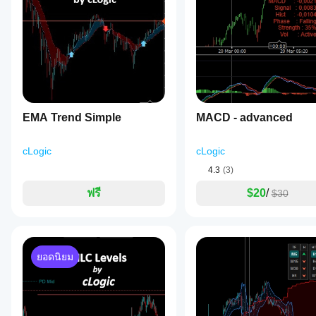
เลเตอร์เร็วและทิศทางของมันโดยตรง ให้เทรดเดอร์อ่านสถา
สอ
กำหนด
5
4
3
2
ทั้งหมด
บอินดิเค
เองพร้อม
ใช้งาน
เตอร์ได้
เฉพาะใน
ความแข็งแกร่งของแนวโน้ม
อย่างไร?
LeverageLord42
cTrader
ใช้อินดิเค
การย้อนกลับที่ปรับแต่งได้คำนวณคะแนนความแข็งแกร่งของแ
Windows
ฉัน
เตอร์
กับ
March 30, 2026
0.5 ผลลัพธ์จะแสดงเป็นเปอร์เซ็นต์ในตารางข้อมูล
และ Mac
ควร
สัญลักษณ์
เท่านั้น
A calm
ปรับ
และช่วง
trader
EMA Trend Simple
เวลาที่
พารา
MACD - advanced
gets
ตัวกรองความผันผวน
แตกต่าง
มิเต
value
กันเพื่อ
อร์
ตัวกรองความผันผวนที่อิง ATR เป็นตัวเลือกที่จะทำให้แท่งฮ
from the
cLogic
cLogic
ทำความ
workflow
ป้องกันไม่ให้ออสซิลเลเตอร์สร้างสัญญาณที่ทำให้เข้าใจผิดใ
อิน
เข้าใจว่า
feels
4.3
(3)
ดิเค
มันทำงาน
calmer,
เตอร์
and
ฟรี
$20
/
อย่างไร
$30
ตารางข้อมูล
หรือ
1.5R
ภายใต้
target is
ไม่?
สภาวะ
ตารางขนาดกะทัดรัดบนแผนภูมิแสดงสถานะตลาดปัจจุบัน (ขาขึ้
the line
ตลาดที่
ใช่ คุณสามารถ
เฟสของไซเคิล, เปอร์เซ็นต์ความแข็งแกร่งของแนวโน้ม แล
to
หลาก
แก้ไข
watch.
หลาย
ยอดนิยม
พารามิเตอร์
เพื่อ
ปรับอินดิเค
การระบายสีแท่ง
เตอร์ให้เหมาะ
กับกลยุทธ์ของ
เมื่อเปิดใช้งาน เทียนบนแผนภูมิจะถูกระบายสีตามสถานะของ
คุณ
แข็งแกร่ง และซื้อมาก/ขายมากเกินไปอย่างรุนแรง ค่าที่รุนแร