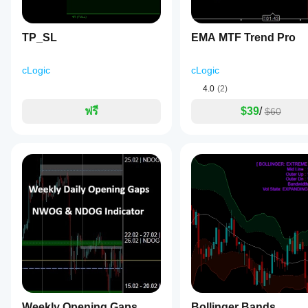
TP_SL
EMA MTF Trend Pro
cLogic
cLogic
4.0
(2)
ฟรี
$39
/
$60
Weekly Opening Gaps
Bollinger Bands