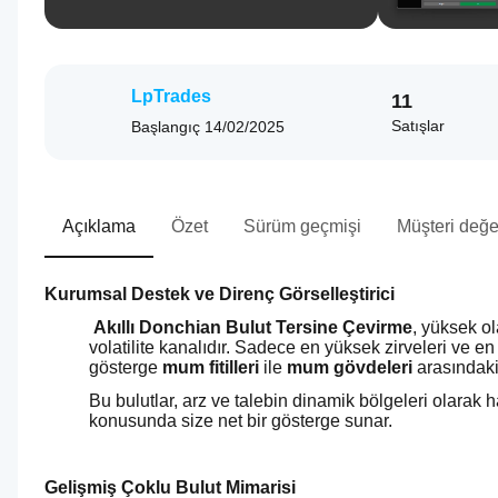
LpTrades
11
Satışlar
Başlangıç
14/02/2025
Açıklama
Özet
Sürüm geçmişi
Müşteri değe
Kurumsal Destek ve Direnç Görselleştirici
Akıllı Donchian Bulut Tersine Çevirme
, yüksek ol
volatilite kanalıdır. Sadece en yüksek zirveleri ve e
gösterge 
mum fitilleri
 ile 
mum gövdeleri
 arasındaki
Bu bulutlar, arz ve talebin dinamik bölgeleri olarak
konusunda size net bir gösterge sunar.
Gelişmiş Çoklu Bulut Mimarisi