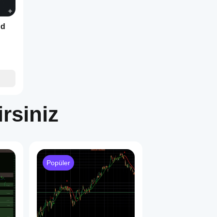
nd
rsiniz
Popüler