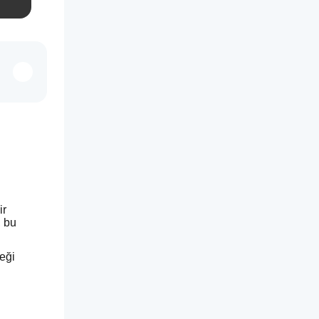
r 
 bu 
ği 