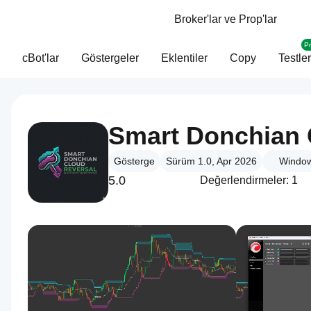
Broker'lar ve Prop'lar
P
cBot'lar
Göstergeler
Eklentiler
Copy
Testler
Smart Donchian 
Gösterge
Sürüm 1.0, Apr 2026
Window
5.0
Değerlendirmeler: 1