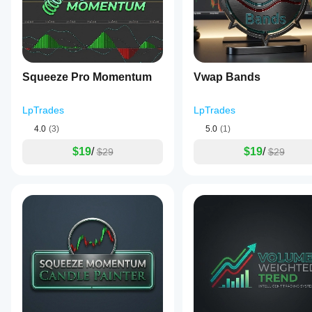
Squeeze Pro Momentum
Vwap Bands
LpTrades
LpTrades
4.0
(3)
5.0
(1)
$19
/
$19
/
$29
$29