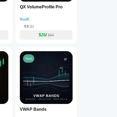
QX VolumeProfile Pro
RodR
5.0
(1)
$26
/
$50
Yeni
VWAP Bands