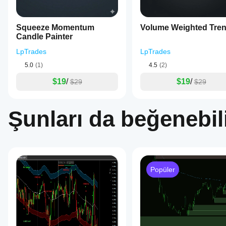
Squeeze Momentum
Volume Weighted Tre
Candle Painter
LpTrades
LpTrades
5.0
(1)
4.5
(2)
$19
/
$19
/
$29
$29
Şunları da beğenebili
Popüler