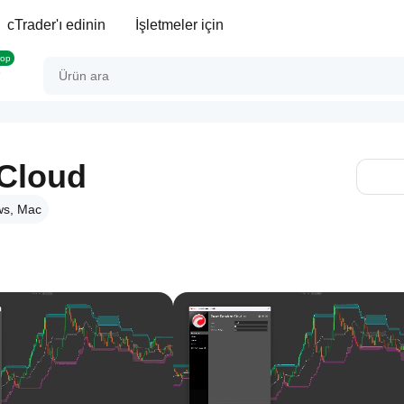
cTrader'ı edinin
İşletmeler için
rop
Cloud
s, Mac