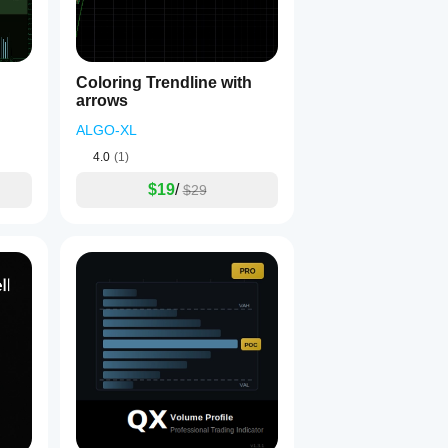
Coloring Trendline with
arrows
ALGO-XL
4.0
(1)
$19
/
$29