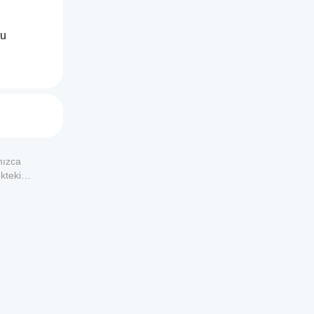
u 
l değer 
tirir. Bu 
nızca
bir ATR 
kteki
r 
nellikle 