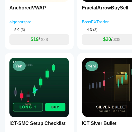
AnchoredVWAP
FractalArrowBuySell
algobotspro
BossFXTrader
5.0
(3)
4.3
(3)
$19
/
$20
/
$38
$39
Yeni
Yeni
ICT-SMC Setup Checklist
ICT Siver Bullet