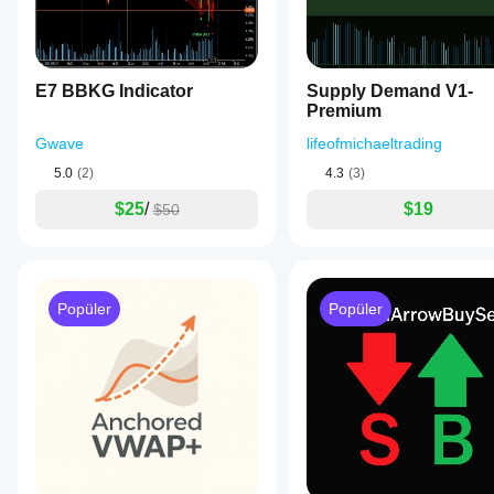
E7 BBKG Indicator
Supply Demand V1-
Premium
Gwave
lifeofmichaeltrading
5.0
(2)
4.3
(3)
$25
/
$19
$50
Popüler
Popüler