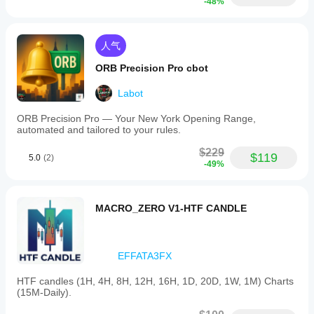
-48%
人气
ORB Precision Pro cbot
Labot
ORB Precision Pro — Your New York Opening Range,
automated and tailored to your rules.
$229
$119
5.0
(2)
-49%
MACRO_ZERO V1-HTF CANDLE
EFFATA3FX
HTF candles (1H, 4H, 8H, 12H, 16H, 1D, 20D, 1W, 1M) Charts
(15M-Daily).