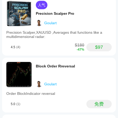
我应
- 双边：完整的买卖网格
场条件下
cBot
该在
人气
的表现。
以适
- 单边买入：仅关注买入
运行
在
应您
Precision Scalper Pro
cTrader
的经
cBot
- 单边卖出：仅关注卖出
Windows
纪商
之前
Goulart
- 单边自动：根据动量自动方向
和 Mac
和市
调整
上使用历
场条
其参
Precision Scalper,XAUUSD ,Averages that functions like a
⚡ 高级入场过滤器
史市场数
件，
multidimensional radar:
数
据回测您
可以
RSI过滤器 - 避免极端超买/超卖状态
吗?
的
显著
$180
$97
4.5
(4)
您可以
ADX趋势过滤器 - 在强趋势中禁用网格
cBot。
提高
-47%
cBot
使用默
其性
MA50过滤器 - 中期趋势过滤器
在每
认参数
能。
个账
启动
动量过滤器 - 识别市场方向
Block Order Rreversal
cBot，
户上
或使用
布林带宽度 - 侦测即将突破
的表
提供的
现会
优化文
相同
Goulart
件
。
💡 客户收益
吗?
Order BlockIndicator reversal
表现
✅ 经过验证的高性能
可能
免费
利润因子：10.48（回测结果）
因经
5.0
(1)
纪商
94.1% 胜率（1040笔交易中赢得979笔）
条