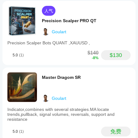
人气
Precision Scalper PRO QT
Goulart
Precision Scalper Bots QUANT ,XAUUSD ,
$140
$130
5.0
(1)
-8%
Master Dragom SR
Goulart
Indicator,combines with several strategies.MA locate
trends,pullback, signal volumes, reversals, support and
resistance
免费
5.0
(1)