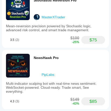
Stochastic Reversion Pro
MasterXTrader
Mean-reversion precision powered by Stochastic logic,
advanced risk control, and smart trade management.
$100
$75
3.5
(2)
-25%
NewsHawk Pro
PipLabs
Multi-indicator scalping bot with real-time news sentiment.
WebSocket-powered. Cloud-ready. Trade smart, See
everything.
$149
$85
4.3
(3)
-43%