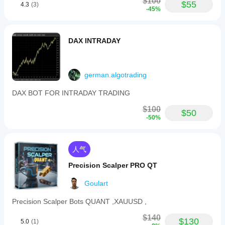
$100
$55
4.3
(3)
-45%
DAX INTRADAY
german.algotrading
DAX BOT FOR INTRADAY TRADING
$100
$50
-50%
人气
Precision Scalper PRO QT
Goulart
Precision Scalper Bots QUANT ,XAUUSD ,
$140
$130
5.0
(1)