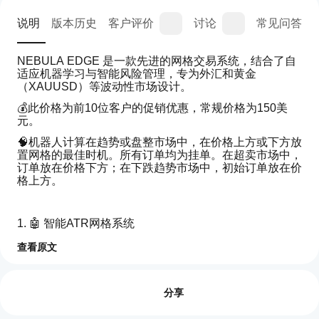
说明
版本历史
客户评价
讨论
常见问答
NEBULA EDGE 是一款先进的网格交易系统，结合了自
适应机器学习与智能风险管理，专为外汇和黄金
（XAUUSD）等波动性市场设计。
💰此价格为前10位客户的促销优惠，常规价格为150美
元。
🧠机器人计算在趋势或盘整市场中，在价格上方或下方放
置网格的最佳时机。所有订单均为挂单。在超卖市场中，
订单放在价格下方；在下跌趋势市场中，初始订单放在价
格上方。
1. 🤖 智能ATR网格系统
基于波动性的动态网格 - 根据ATR自动调整网格大小
查看原文
交易概览
如何
每种资产的特定设置 - 分别为外汇和黄金优化参数
启动
评价:0
自适应交易量 - 根据市场状况调整仓位大小
cBot?
分享
安装