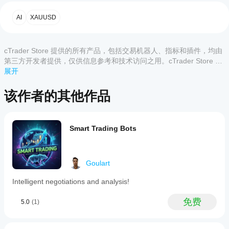
哪些
后，
2. 🧠 预测性机器学习
cTrader
启动
客户评价
AI
XAUUSD
应用支
cBot
实时优化 - 每50根K线自动重新训练
的
持
理想参数预测 - 通过机器学习优化网格大小、止盈和交易
全部
5
4
3
2
1
云端
cBot?
量
或本
cTrader Store 提供的所有产品，包括交易机器人、指标和插件，均由
所有
地实
如何
该产
第三方开发者提供，仅供信息参考和技术访问之用。cTrader Store 并
cTrader
- 强大的历史分析以做出更佳决策
例
。
品尚
测试
非经纪商，不提供投资建议、个人推荐或任何未来业绩保证。
展开
应用都支
无评
cBot
持 cBot
价。
的云端执
的表
该作者的其他作品
3. 🛡️ 防断线系统
已经
行，而只
现?
试过
有
自动恢复 - 出错时智能重启
在干净的
了？
cTrader
我应
模拟账户
抢先
故障控制 - 恢复前最多允许10次错误
Windows
该优
Smart Trading Bots
(无历史
告诉
和 Mac
化
资金保护 - 在关键情况下安全平仓
交易)上
其他
支持本地
运行
cBot
人！
执行。
cBot，并
设置
Goulart
随着时间
以获
📈 实施的策略
的推移监
得更
Intelligent negotiations and analysis!
🎯 主要策略 - 自适应单边网格
控其活
好的
动。重点
结果
csharp
免费
5.0
(1)
关注一致
吗?
性、回撤
// 4种操作模式：
和不同市
优化