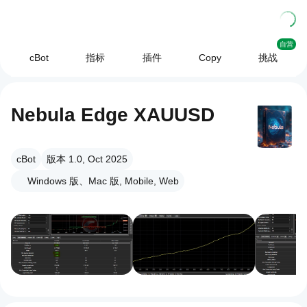
自营
cBot
指标
插件
Copy
挑战
Nebula Edge XAUUSD
cBot
版本 1.0, Oct 2025
Windows 版、Mac 版, Mobile, Web