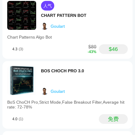
📊 绩效指标
人气
指标
预期值
CHART PATTERN BOT
利润因子
8.0-12.0
Goulart
胜率
90-95%
Chart Patterns Algo Bot
最大回撤
3-6%
$80
月回报率
15-25%
$46
4.3
(3)
-43%
🔧
🎪 交易亮点
BOS CHOCH PRO 3.0
💎 “适应市场的算法，而非市场适应算法”
自我优化系统，从市场数据中学习
Goulart
最大保护，配备防关机系统
BoS ChoCH Pro,Strict Mode,False Breakout Filter,Average hit
rate: 72-78%
免费
4.0
(1)
针对不同风险偏好的完全灵活性