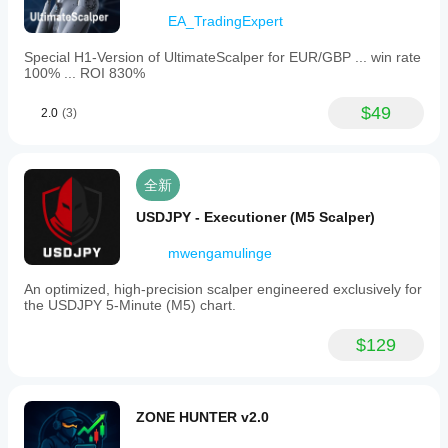
EA_TradingExpert
Special H1-Version of UltimateScalper for EUR/GBP ... win rate
100% ... ROI 830%
$49
2.0
(3)
全新
USDJPY - Executioner (M5 Scalper)
mwengamulinge
An optimized, high-precision scalper engineered exclusively for
the USDJPY 5-Minute (M5) chart.
$129
ZONE HUNTER v2.0