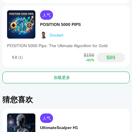
人气
POSITION 5000 PIPS
Goulart
POSITION 5000 Pips: The Ultimate Algorithm for Gold
$150
$89
5.0
(1)
-41%
加载更多
猜您喜欢
人气
UltimateScalper H1