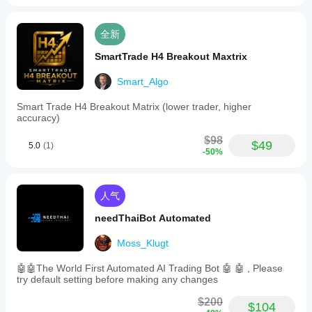
全新
SmartTrade H4 Breakout Maxtrix
Smart_Algo
Smart Trade H4 Breakout Matrix (lower trader, higher
accuracy)
$98
$49
5.0
(1)
-50%
人气
needThaiBot Automated
Moss_Klugt
🤖🤖The World First Automated AI Trading Bot 🤖 🤖 , Please
try default setting before making any changes
$200
$104