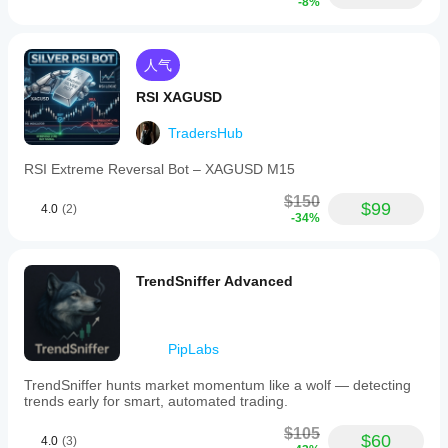
-8%
人气
RSI XAGUSD
TradersHub
RSI Extreme Reversal Bot – XAGUSD M15
$150
$99
4.0
(2)
-34%
TrendSniffer Advanced
PipLabs
TrendSniffer hunts market momentum like a wolf — detecting
trends early for smart, automated trading.
$105
$60
4.0
(3)