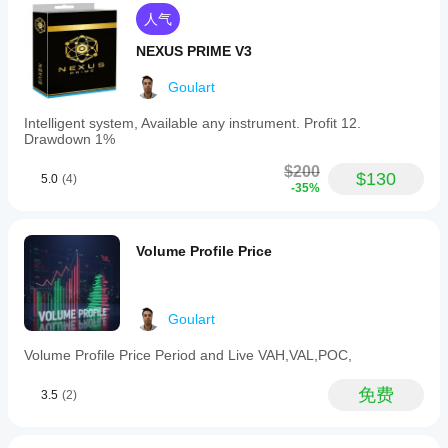
件、
最大回撤：4.54% - 保守的风险管理
点差
人气
和执
NEXUS PRIME V3
行质
✅ 智能风险管理
量而
Goulart
异。
动态止损 - 基于ATR和波动性
在您
Intelligent system, Available any instrument. Profit 12.
自己
Drawdown 1%
的环
自动移动止损 - 保护运行中的利润
境中
$200
$130
5.0
(4)
测试
-35%
机器
点差限制 - 避免不利条件下的执行
人有
助于
Volume Profile Price
了解
其在
✅ 操作灵活性
真实
多资产 - 支持外汇和商品
使用
Goulart
中的
多时间框架 - 适应不同时间框架
表
Volume Profile Price Period and Live VAH,VAL,POC,
现。
可配置交易时间 - 仅在优化时间内运行
免费
3.5
(2)
🏆 预期结果