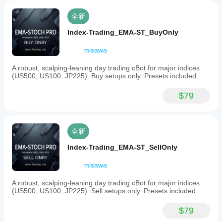
全新
Index-Trading_EMA-ST_BuyOnly
misawa
A robust, scalping-leaning day trading cBot for major indices
(US500, US100, JP225). Buy setups only. Presets included.
$79
全新
Index-Trading_EMA-ST_SellOnly
misawa
A robust, scalping-leaning day trading cBot for major indices
(US500, US100, JP225). Sell setups only. Presets included.
$79