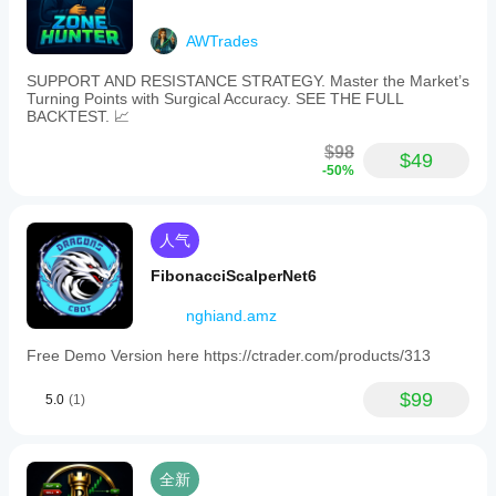
AWTrades
SUPPORT AND RESISTANCE STRATEGY. Master the Market’s
Turning Points with Surgical Accuracy. SEE THE FULL
BACKTEST. 📈
$98
$49
-50%
人气
FibonacciScalperNet6
nghiand.amz
Free Demo Version here https://ctrader.com/products/313
$99
5.0
(1)
全新