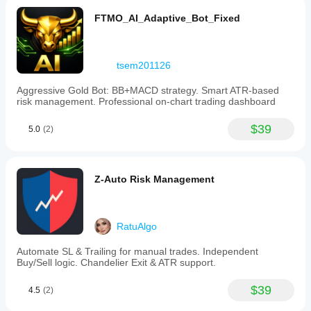
FTMO_AI_Adaptive_Bot_Fixed
tsem201126
Aggressive Gold Bot: BB+MACD strategy. Smart ATR-based
risk management. Professional on-chart trading dashboard
$39
5.0
(2)
Z-Auto Risk Management
RatuAlgo
Automate SL & Trailing for manual trades. Independent
Buy/Sell logic. Chandelier Exit & ATR support.
$39
4.5
(2)