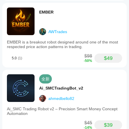
EMBER
AWTrades
EMBER is a breakout robot designed around one of the most
respected price action patterns in trading.
$98
$49
5.0
(1)
-50%
全新
Ai_SMCTradingBot_v2
ahmedbello82
Ai_SMC Trading Robot v2 – Precision Smart Money Concept
Automation
$45
$39
-14%