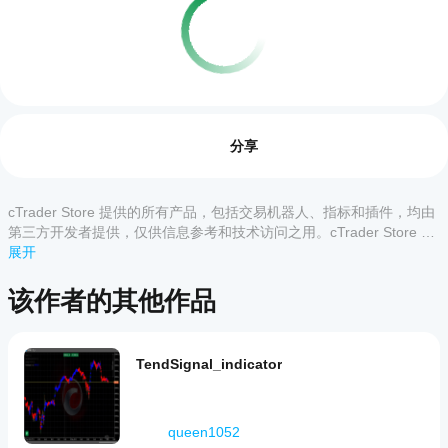
交易概览
如何
启动
评价:0
cBot?
分享
安装
哪些
后，
cTrader
启动
cTrader Store 提供的所有产品，包括交易机器人、指标和插件，均由
客户评价
应用支
cBot
第三方开发者提供，仅供信息参考和技术访问之用。cTrader Store 并
的
持
非经纪商，不提供投资建议、个人推荐或任何未来业绩保证。
展开
全部
5
4
3
2
1
云端
cBot?
或本
所有
该作者的其他作品
地实
如何
该产
cTrader
例
。
品尚
测试
应用都支
无评
cBot
持 cBot
价。
的云端执
的表
TendSignal_indicator
已经
行，而只
现?
试过
有
在干净的
了？
cTrader
我应
模拟账户
抢先
Windows
queen1052
该优
(无历史
告诉