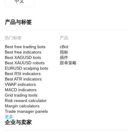
中文
产品与标签
热门标签
产品
Best free trading bots
cBot
Best free indicators
指标
Best XAGUSD bots
插件
Best XAUUSD robots
跟单策略
EURUSD scalping bots
Best RSI indicators
Best ATR indicators
VWAP indicators
MACD indicators
Grid trading tools
Risk reward calculator
Margin calculators
Trade manager panels
更多
企业与卖家