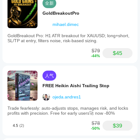
其在
全新
真实
使用
GoldBreakoutPro
中的
表
mihael.dimec
现。
GoldBreakout Pro: H1 ATR breakout for XAUUSD; long+short,
SL/TP at entry, filters noise, risk-based sizing.
$79
$45
-44%
人气
FREE Heikin Aishi Trailing Stop
ojeda.andres1
Trade fearlessly: auto-adjusts stops, manages risk, and locks
profits with precision. Free for early users🚀 now -80%
$78
$39
4.5
(2)
-50%