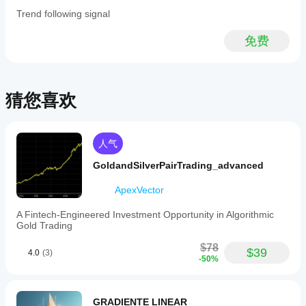
和 Mac
化
交易)上
其他
支持本地
Trend following signal
运行
cBot
人！
执行。
cBot，并
设置
免费
随着时间
以获
的推移监
得更
控其活
好的
动。重点
结果
关注一致
猜您喜欢
吗?
性、回撤
和不同市
优化
我应
场条件下
cBot
该在
的表现。
以适
人气
运行
在
应您
cTrader
的经
cBot
GoldandSilverPairTrading_advanced
Windows
纪商
之前
和 Mac
和市
ApexVector
调整
上使用历
场条
其参
A Fintech-Engineered Investment Opportunity in Algorithmic
史市场数
件，
数
Gold Trading
据回测您
可以
吗?
的
显著
$78
您可以
cBot。
提高
$39
4.0
(3)
cBot
-50%
使用默
其性
在每
认参数
能。
个账
启动
cBot，
户上
GRADIENTE LINEAR