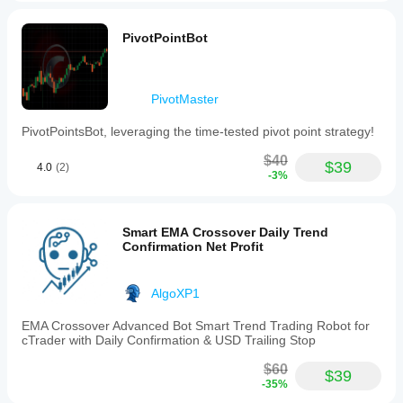
PivotPointBot
PivotMaster
PivotPointsBot, leveraging the time-tested pivot point strategy!
$40
$39
4.0
(2)
-3%
Smart EMA Crossover Daily Trend
Confirmation Net Profit
AlgoXP1
EMA Crossover Advanced Bot Smart Trend Trading Robot for
cTrader with Daily Confirmation & USD Trailing Stop
$60
$39
-35%