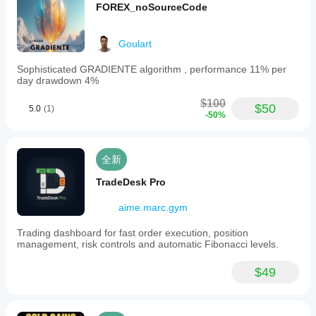
或使用
的表
FOREX_noSourceCode
提供的
现会
优化文
相同
件
。
Goulart
吗?
表现
Sophisticated GRADIENTE algorithm , performance 11% per
可能
day drawdown 4%
因经
$100
纪商
$50
5.0
(1)
-50%
条
件、
点差
和执
全新
行质
量而
TradeDesk Pro
异。
在您
aime.marc.gym
自己
的环
Trading dashboard for fast order execution, position
management, risk controls and automatic Fibonacci levels.
境中
测试
机器
$49
人有
助于
了解