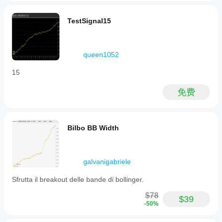
TestSignal15
queen1052
15
免费
Bilbo BB Width
galvanigabriele
Sfrutta il breakout delle bande di bollinger.
$78
$39
-50%