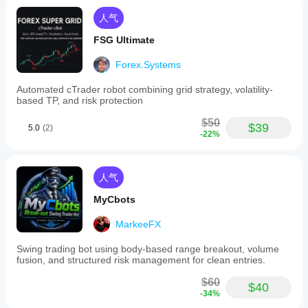
人气
FSG Ultimate
Forex.Systems
Automated cTrader robot combining grid strategy, volatility-
based TP, and risk protection
$50
$39
5.0
(2)
-22%
人气
MyCbots
MarkeeFX
Swing trading bot using body-based range breakout, volume
fusion, and structured risk management for clean entries.
$60
$40
-34%