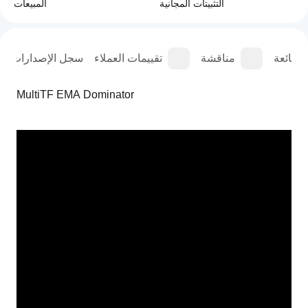
التثبيتات المجانية
المبيعات
الشائعة
مناقشة
تقييمات العملاء
سجل الإصدارات
MultiTF EMA Dominator