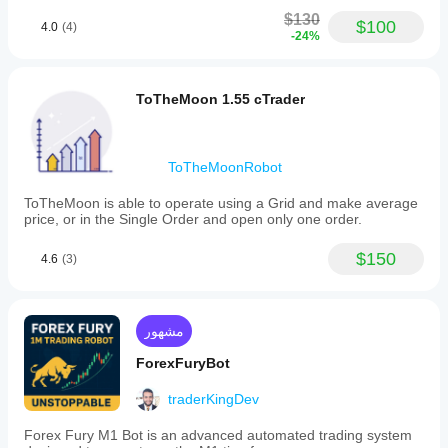
LONG:
$130
$100
4.0
(4)
-24%
Use Trailing LONG
TS LONG Start (pips)
TS LONG Distance (pips)
TS LONG Step (pips)
ToTheMoon 1.55 cTrader
SHORT:
Use Trailing SHORT
ToTheMoonRobot
TS SHORT Start (pips)
TS SHORT Distance (pips)
ToTheMoon is able to operate using a Grid and make average
TS SHORT Step (pips)
price, or in the Single Order and open only one order.
Trailing only activates after profit ≥ Start.
Then, SL follows price at the given Distance, updating 
$150
4.6
(3)
only when movement ≥ Step.
Early Exit: Always Realign With Trend
مشهور
Early exit: keep only with-trend 
trades
ForexFuryBot
If enabled, on each bar Dominator:
traderKingDev
Evaluates the current trend (Bullish, Bearish, or Flat)
Closes all positions that are not aligned
 with that 
Forex Fury M1 Bot is an advanced automated trading system