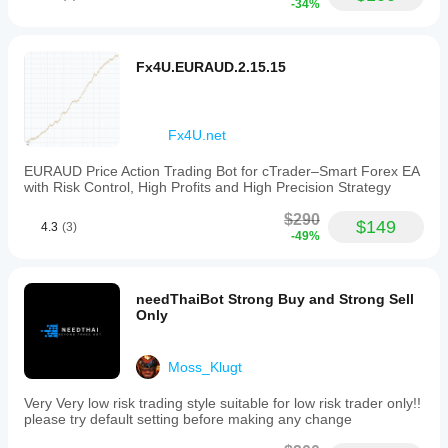
If the EMA has not been touched for more than 
-34%
Virgin window (bars)
Virgin EMA boost 
Size is multiplied by 
(x)
Fx4U.EURAUD.2.15.15
After that, the bot converts lots → units and clamps them 
to broker min / max / step automatically.
This gives Dominator a 
dynamic risk profile
: more size 
Fx4U.net
where it statistically sees better EMAs (high score + 
virgin), less size on marginal setups.
EURAUD Price Action Trading Bot for cTrader–Smart Forex EA
with Risk Control, High Profits and High Precision Strategy
$290
$149
4.3
(3)
5. Side-Specific Risk Management
-49%
MultiTF EMA Dominator treats 
longs and shorts as two 
separate “species”
 and lets you manage them 
independently.
needThaiBot Strong Buy and Strong Sell
Only
Separate SL/TP for Long & Short
You can configure both:
Moss_Klugt
SL Long (pips)
TP Long (pips)
 and 
SL Short (pips)
TP Short (pips)
Very Very low risk trading style suitable for low risk trader only!!
 and 
please try default setting before making any change
If any of those is set to 
0
, the bot falls back to the shared: