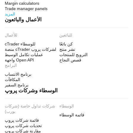
Protects equity during drawdowns
Margin calculators
Trade manager panels
Backtest results only. No commissions, no slippage. 
المزيد
Past performance does not guarantee future results.
الأعمال والبائعون
للبائعين
للأعمال
كن بائعًا
cTrader للوسطاء
نشر منتج
منصة cTrader لشركات پروپ
الترويج للمنتجات
عمليات تكامل الوسيط
قصص النجاح
واجهة Open API
البرامج
برنامج الانتساب
المكافآت
برنامج السفير
الوسطاء وشركات پروپ
الوسطاء
شركات تداول خاصة (شركات
بورب)
قائمة الوسطاء
قائمة شركات پروپ
تحديات شركات پروپ
مقارنة شركات پروب