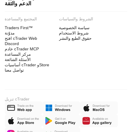
الدعم والثقة
الشروط والسياسات
المجتمع والمساعدة
سياسة الخصوصية
Traders First™
شروط الاستخدام
مدوّنة
حقوق الطبع والنشر
افتح cTrader Web
Discord
خادم cTrader MCP
مركز المساعدة
الأسئلة الشائعة
أساسيات cTrader وStore
تواصل معنا
تنزيل cTrader