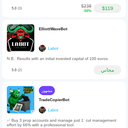
Use EMA Score 
Globally disable scoring
: 
$238
(calculation)
 = false
$119
5.0
(3)
-50%
When scoring is active, it drives:
Which EMAs are considered 
“important enough”
ElliottWaveBot
to trade
Score weight on size
Position sizing via 
(high-score EMAs get larger size)
Labot
3. Execution Logic: Touches, Breakouts & Outer Band 
N.B.: Results with an initial invested capital of 100 euros.
Dominance
مجاني
5.0
(2)
Direction & Trend Alignment
Basic direction control:
Direction: 0=Both 1=Long only 2=Short 
مشهور
only
Allow counter-trend
:
TradeCopierBot
true
 → bot can take both with-trend and 
counter-trend setups
Labot
false
 → 
strictly with-trend only
✅ Buy 3 prop accounts and manage just 1: cut management
Touch Entries (Core EMA Interaction)
effort by 66% with a professional tool.