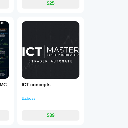
$25
SMC
ICT concepts
BZboss
$39