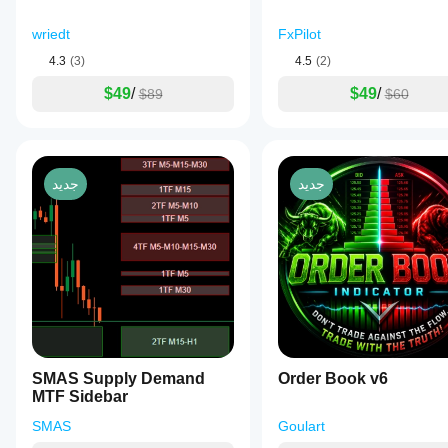
🧩 لماذا يبرز
wriedt
FxPilot
حدث بالفعل.
معظم المؤشرات تظهر ما 
4.3
(3)
4.5
(2)
ما يهم وما سيأتي بعده.
هيكل السيولة العليا يظهر 
$49
/
$49
/
$89
$60
ليس لأنه يتنبأ — بل لأن المؤسسات قابلة للتنبؤ.
أنت فقط تحتاج إلى العدسات الصحيحة.
الآن لديك إياها.
جديد
جديد
🔥 أنت لا تراقب السوق.
أنت تفهمه.
أنت تتحكم فيه.
إذا كنت مستعدًا للتداول وعيونك مفتوحة —
هيكل السيولة العليا هو الأداة.
SMAS Supply Demand
Order Book v6
MTF Sidebar
SMAS
Goulart