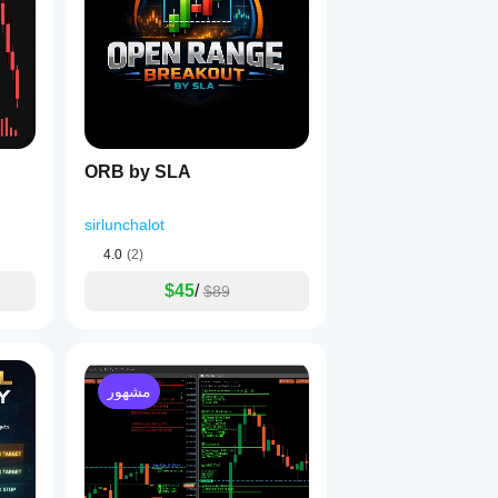
اعرف أين تُصمم عمليات صيد الوقف وأين من المحتمل حدوث ردود الفعل.
ORB by SLA
sirlunchalot
4.0
(2)
$45
/
$89
ليست لهم.
إذا كان شخص ما يريد
مشهور
ولكن لأولئك الجادين 