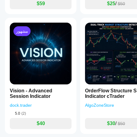
$59
$25
/
$50
مشهور
Vision - Advanced
OrderFlow Structure 
Session Indicator
Indicator cTrader
dock.trader
AlgoZoneStore
5.0
(2)
$40
$30
/
$50