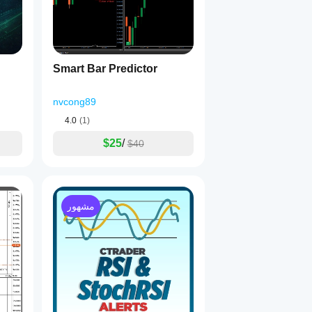
Smart Bar Predictor
nvcong89
4.0
(1)
$25
/
$40
مشهور
مناطق القمم/القيعان المتساوية أو السيولة المصممة تظهر بصريًا.
يميل السعر إلى العودة لتقليل عدم الكفاءة — نقاط دخول عالية الاحتمالية.