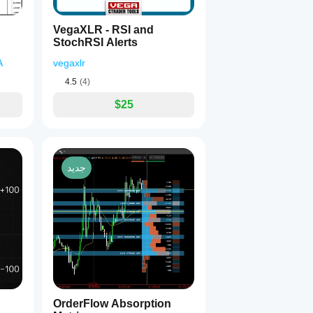
VegaXLR - RSI and
StochRSI Alerts
A
vegaxlr
4.5
(4)
$25
جديد
الفوركس · المؤشرات · العملات الرقمية · العقود الآجلة · المعادن —
OrderFlow Absorption