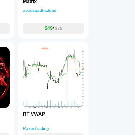
Matrix
abousaadhaddad
$49
/
$79
RT VWAP
RazorTrading