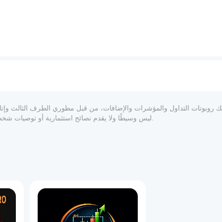
المعلوماتي والفني فقط. cTrader Store ليس وسيطًا ولا يقدم نصائح استثمارية أو توصيات شخصية أو أي ضمان للأداء المستقبلي.
1
اكتشف من يسيطر على السوق — المشترين أم البائعين — ومتى يتغير التحكم.