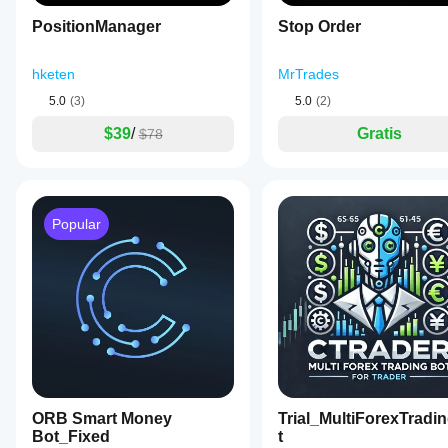
PositionManager
Stop Order
hketen
MrTrades
5.0
(3)
5.0
(2)
$39
/
Gratis
$78
Popular
ORB Smart Money
Trial_MultiForexTradi
Bot_Fixed
t