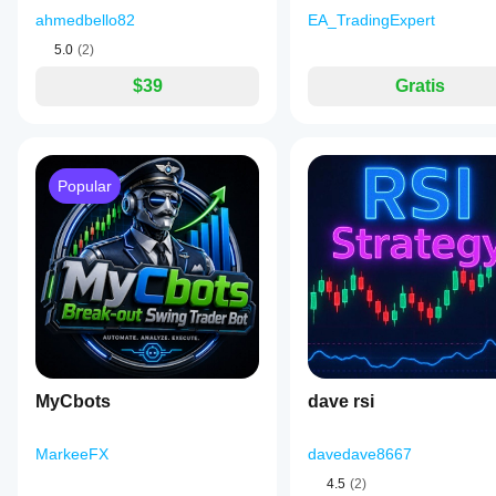
ahmedbello82
EA_TradingExpert
5.0
(2)
$39
Gratis
Popular
MyCbots
dave rsi
MarkeeFX
davedave8667
4.5
(2)