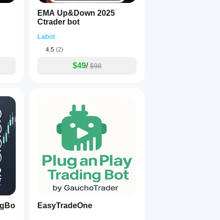
EMA Up&Down 2025
Ctrader bot
Labot
4.5
(2)
$49
/
$98
ngBo
EasyTradeOne