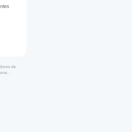
entes
adores de
iona