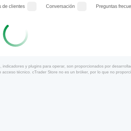
 de clientes
Conversación
Preguntas frecu
s, indicadores y plugins para operar, son proporcionados por desarroll
e acceso técnico. cTrader Store no es un bróker, por lo que no proporc
a garantía de rentabilidad futura.
1