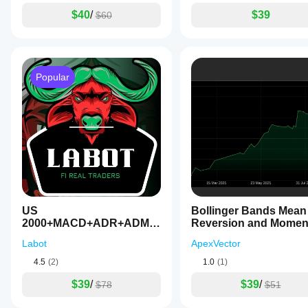
$40
/
$39
$60
Popular
US
Bollinger Bands Mean
2000+MACD+ADR+ADMIR
Reversion and Momentum
+RSI+MANY MORE-TF4M
Strategy
Labot
ApexVector
4.5
(2)
1.0
(1)
$39
/
$39
/
$78
$51