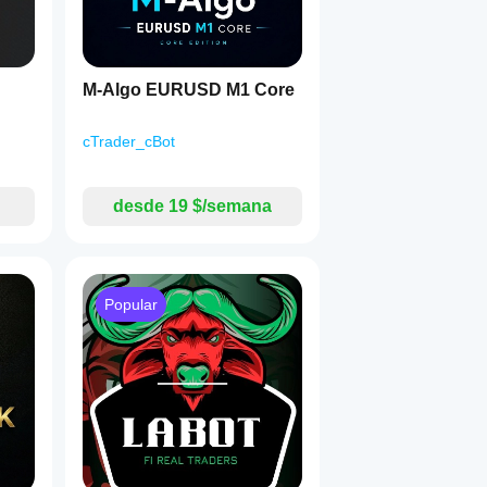
M-Algo EURUSD M1 Core
cTrader_cBot
desde 19 $/semana
Popular