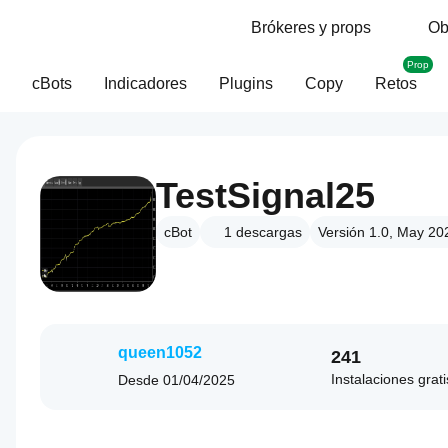
Brókeres y props
Ob
Prop
cBots
Indicadores
Plugins
Copy
Retos
TestSignal25
cBot
1
descargas
Versión 1.0, May 20
queen1052
241
Instalaciones grati
Desde
01/04/2025