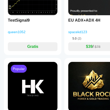
TestSignal9
EU ADX+ADX 4H
queen1052
spacekd123
5.0
(2)
Gratis
$39
/
$78
Popular