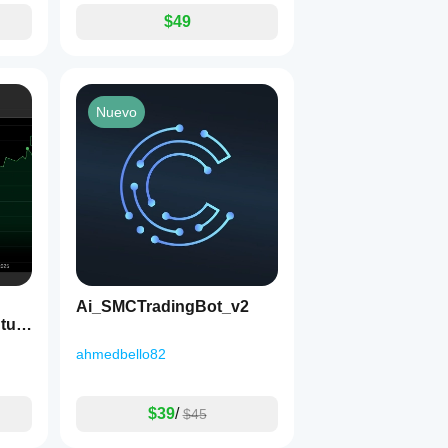
$49
Nuevo
Ai_SMCTradingBot_v2
ahmedbello82
$39
/
$45