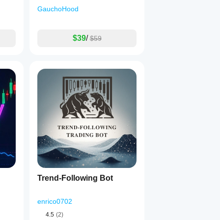
GauchoHood
$39
/
$59
Trend-Following Bot
enrico0702
4.5
(2)