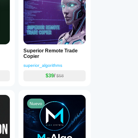
Superior Remote Trade
Copier
superior_algorithms
$39
/
$58
Nuevo