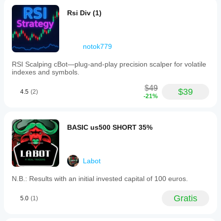
Rsi Div (1)
notok779
RSI Scalping cBot—plug‑and‑play precision scalper for volatile
indexes and symbols.
$49
$39
4.5
(2)
-21%
BASIC us500 SHORT 35%
Labot
N.B.: Results with an initial invested capital of 100 euros.
Gratis
5.0
(1)