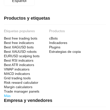
Español
Productos y etiquetas
Etiquetas populares
Productos
Best free trading bots
cBots
Best free indicators
Indicadores
Best XAGUSD bots
Plugins
Best XAUUSD robots
Estrategias de copia
EURUSD scalping bots
Best RSI indicators
Best ATR indicators
VWAP indicators
MACD indicators
Grid trading tools
Risk reward calculator
Margin calculators
Trade manager panels
Más
Empresa y vendedores