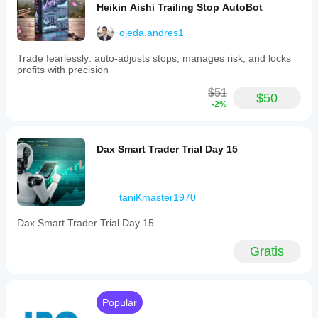
Heikin Aishi Trailing Stop AutoBot
framework.
Perfil de operaciones
ojeda.andres1
Trade fearlessly: auto-adjusts stops, manages risk, and locks
profits with precision
$51
$50
-2%
Dax Smart Trader Trial Day 15
taniKmaster1970
Dax Smart Trader Trial Day 15
Gratis
Popular