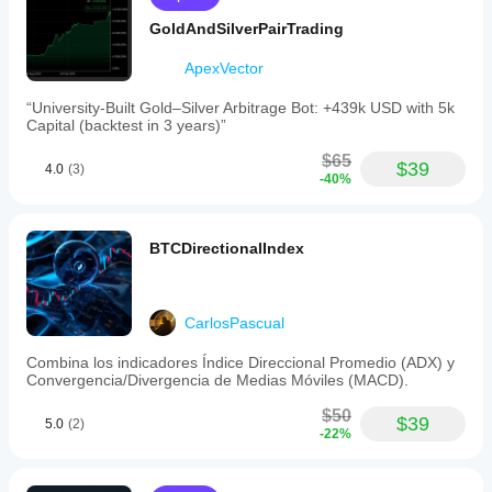
GoldAndSilverPairTrading
ApexVector
“University-Built Gold–Silver Arbitrage Bot: +439k USD with 5k
Capital (backtest in 3 years)”
$65
$39
4.0
(3)
-40%
BTCDirectionalIndex
CarlosPascual
Combina los indicadores Índice Direccional Promedio (ADX) y
Convergencia/Divergencia de Medias Móviles (MACD).
$50
$39
5.0
(2)
-22%