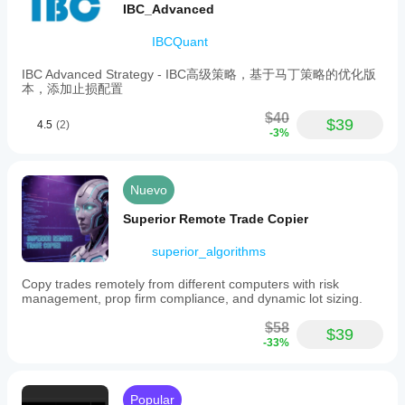
IBC_Advanced
IBCQuant
IBC Advanced Strategy - IBC高级策略，基于马丁策略的优化版
本，添加止损配置
$40
$39
4.5
(2)
-3%
Nuevo
Superior Remote Trade Copier
superior_algorithms
Copy trades remotely from different computers with risk
management, prop firm compliance, and dynamic lot sizing.
$58
$39
-33%
Popular