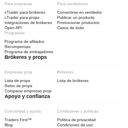
Para empresas
Para vendedores
cTrader para brókeres
Convertirse en vendedor
cTrader para props
Publicar un producto
Integraciones de brókeres
Promocionar productos
Open API
Casos de éxito
Programas
Programa de afiliados
Recompensas
Programa de embajadores
Brókeres y props
Empresas prop
Brókeres
Lista de props
Lista de brókeres
Retos de props
Comparar empresas prop
Apoyo y confianza
Comunidad y ayuda
Condiciones y políticas
Traders First™
Política de privacidad
Blog
Condiciones de uso