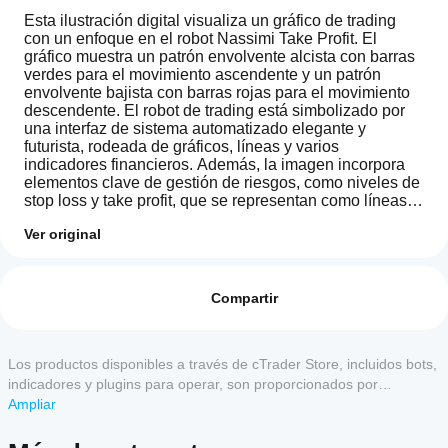
Esta ilustración digital visualiza un gráfico de trading 
con un enfoque en el robot Nassimi Take Profit. El 
gráfico muestra un patrón envolvente alcista con barras 
verdes para el movimiento ascendente y un patrón 
envolvente bajista con barras rojas para el movimiento 
descendente. El robot de trading está simbolizado por 
una interfaz de sistema automatizado elegante y 
futurista, rodeada de gráficos, líneas y varios 
indicadores financieros. Además, la imagen incorpora 
elementos clave de gestión de riesgos, como niveles de 
stop loss y take profit, que se representan como líneas 
en el gráfico. El estilo general es moderno, limpio e 
Ver original
inspirado en la tecnología, creando una representación 
profesional y visualmente atractiva del trading 
¿Cómo
Resumen de IA
automatizado.
inicio
Valoraciones: 1
Nassimi
un
Compartir
Take
Profit
cBot?
5
100 %
is
Después
4
0 %
an
¿Qué
de la
Los productos disponibles a través de cTrader Store, incluidos bots,
automated
3
aplicaciones
0 %
instalación,
trading
indicadores y plugins para operar, son proporcionados por
de cTrader
inicie una
robot
2
0 %
desarrolladores de terceros y están disponibles únicamente con
Ampliar
designed
instancia
admiten
fines informativos y de acceso técnico. cTrader Store no es un
1
0 %
to
en la nube
cBots?
bróker, por lo que no proporciona asesoramiento de inversión,
operate