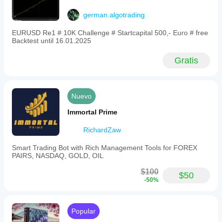
funciona en
various
el uso real.
financial
german.algotrading
indicators
and
EURUSD Re1 # 10K Challenge # Startcapital 500,- Euro # free
graphical
Backtest until 16.01.2025
elements
to
Gratis
support
automated
trading
decisions.
This
Nuevo
product
focuses
Immortal Prime
on
visualizing
RichardZaw
and
executing
Smart Trading Bot with Rich Management Tools for FOREX
trades
PAIRS, NASDAQ, GOLD, OIL
based
on
$100
price
$50
-50%
action
patterns
within
a
Popular
clean,
professional