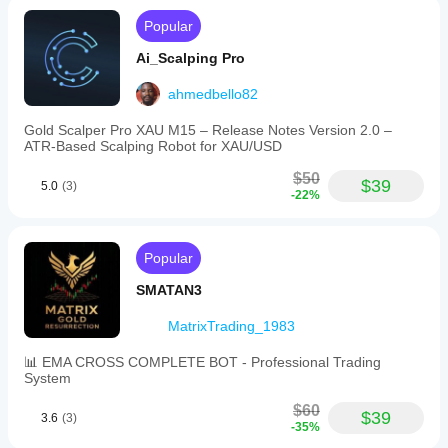
Popular
Ai_Scalping Pro
ahmedbello82
Gold Scalper Pro XAU M15 – Release Notes Version 2.0 –
ATR‑Based Scalping Robot for XAU/USD
$50
$39
5.0
(3)
-22%
Popular
SMATAN3
MatrixTrading_1983
📊 EMA CROSS COMPLETE BOT - Professional Trading
System
$60
$39
3.6
(3)
-35%