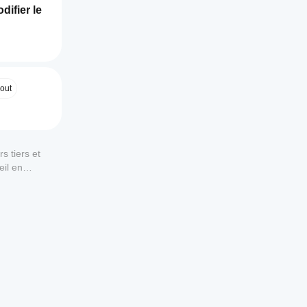
ifier le 
out
erveur 
ement.
s tiers et
eil en
 pouvez 
pertes 