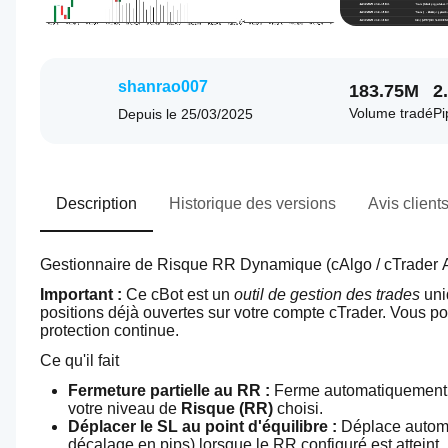
shanrao007
183.75M
2
Volume tradé
Pi
Depuis le
25/03/2025
Description
Historique des versions
Avis client
Gestionnaire de Risque RR Dynamique (cAlgo / cTrader 
Important :
 Ce cBot est un 
outil de gestion des trades
 uni
positions déjà ouvertes sur votre compte cTrader. Vous pou
protection continue. 
Ce qu'il fait
Fermeture partielle au RR :
 Ferme automatiquement un
votre niveau de 
Risque (RR)
 choisi.
Déplacer le SL au point d'équilibre :
 Déplace autom
décalage en pips) lorsque le RR configuré est atteint.