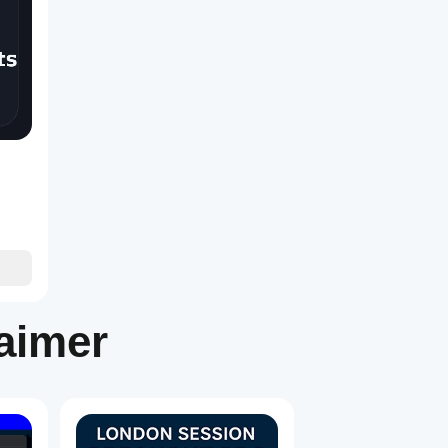
du volume à fermer
 point d'équilibre
elà de l'entrée (optionnel)
désactiver le plafond quotidien
de nouvelles positions autorisées par jour UTC
 logique de gestion s'applique (il s'enregistre une fois que le SL 
ume du courtier (
volume minimum / taille de pas
).
aimer