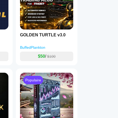
GOLDEN TURTLE v3.0
BuffedPlankton
$50
/
$100
Populaire