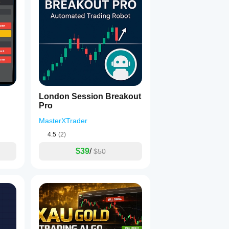
London Session Breakout
Pro
MasterXTrader
4.5
(2)
$39
/
$50