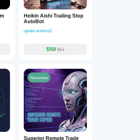
em
Heikin Aishi Trailing Stop
AutoBot
ojeda.andres1
$50
/
$51
Nouveau
Superior Remote Trade