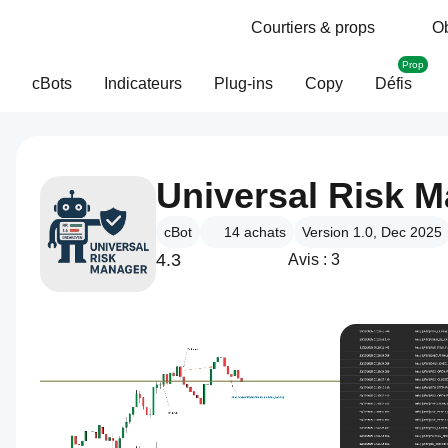
Courtiers & props
Ob
Prop
cBots
Indicateurs
Plug-ins
Copy
Défis
Universal Risk M
cBot
14
achats
Version 1.0, Dec 2025
4.3
Avis : 3