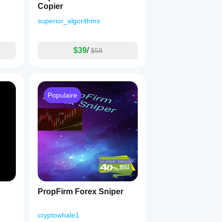
Copier
superior_algorithms
$39
/
$58
Populaire
PropFirm Forex Sniper
cryptowhale1