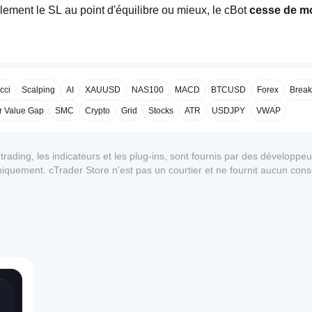
ement le SL au point d'équilibre ou mieux, le cBot 
cesse de mod
orisées par jour serveur (UTC).
x = 2) :
cci
Scalping
AI
XAUUSD
NAS100
MACD
BTCUSD
Forex
Break
es X premières exécutions de nouvelles positions par jour s
oir atteint la limite sera automatiquement fermée immédiat
r Value Gap
SMC
Crypto
Grid
Stocks
ATR
USDJPY
VWAP
 (tous les symboles sur le compte de trading) 
uement
ading, les indicateurs et les plug-ins, sont fournis par des développeur
 uniquement. cTrader Store n'est pas un courtier et ne fournit aucun cons
enne soit atteinte et que le cBot le ferme automatiquement, vous
antie quant aux performances futures.
z payer à l'ouverture + à la fermeture)
peut être moins favorable)
s répétés après la limite quotidienne peuvent causer de petites 
e ferme immédiatement.
e partielle
1