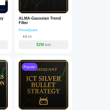
by
ALMA-Gaussian Trend
Filter
PrimeQuant
4.6
(3)
$29
/
$49
Populer