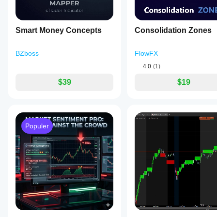
Smart Money Concepts
Consolidation Zones
BZboss
FlowFX
4.0
(1)
$39
$19
Populer