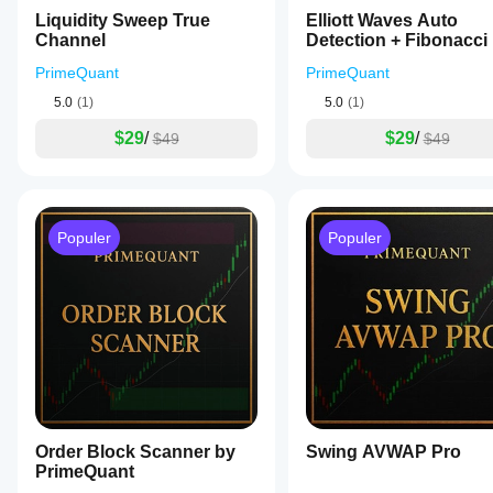
Liquidity Sweep True
Elliott Waves Auto
Channel
Detection + Fibonacci
PrimeQuant
PrimeQuant
5.0
(1)
5.0
(1)
$29
/
$29
/
$49
$49
Populer
Populer
Order Block Scanner by
Swing AVWAP Pro
PrimeQuant