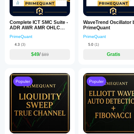
Complete ICT SMC Suite -
WaveTrend Oscillator 
ADR AWR AMR OHLC
PrimeQuant
Fibs EIS SR Alert
PrimeQuant
PrimeQuant
4.3
(3)
5.0
(1)
$49
/
Gratis
$89
Populer
Populer