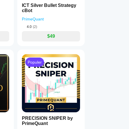
ICT Silver Bullet Strategy
cBot
PrimeQuant
4.0
(2)
$49
Populer
PRECISION SNIPER by
PrimeQuant