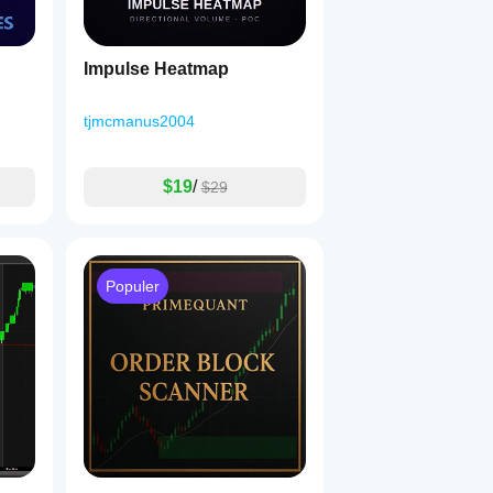
Impulse Heatmap
tjmcmanus2004
$19
/
$29
Populer