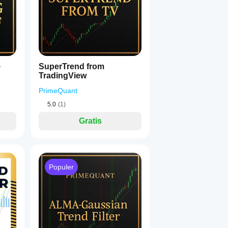
+
SuperTrend from
TradingView
PrimeQuant
5.0
(1)
Gratis
Populer