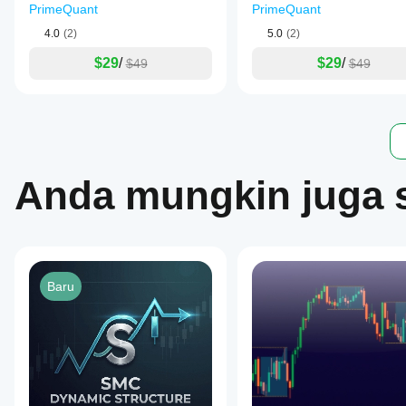
PrimeQuant
PrimeQuant
4.0
(2)
5.0
(2)
$29
/
$29
/
$49
$49
Anda mungkin juga 
Baru