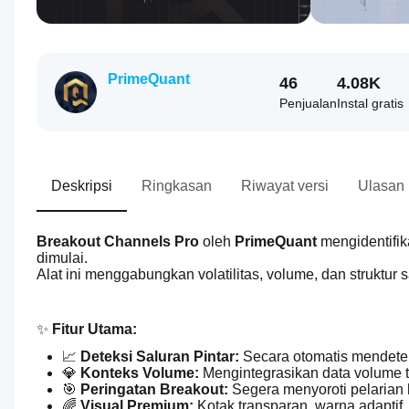
PrimeQuant
46
4.08K
Penjualan
Instal gratis
Deskripsi
Ringkasan
Riwayat versi
Ulasan
Breakout Channels Pro
 oleh 
PrimeQuant
 mengidentifik
dimulai.
Alat ini menggabungkan volatilitas, volume, dan struktur
✨ 
Fitur Utama:
📈 
Deteksi Saluran Pintar:
 Secara otomatis mendetek
💎 
Konteks Volume:
 Mengintegrasikan data volume 
🎯 
Peringatan Breakout:
 Segera menyoroti pelarian h
🌈 
Visual Premium:
 Kotak transparan, warna adaptif