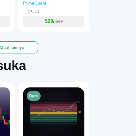
PrimeQuant
5.0
(1)
$29
/
$49
Muat lainnya
suka
Baru