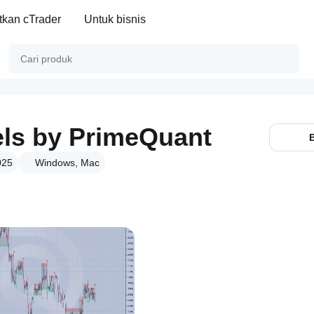
kan cTrader
Untuk bisnis
ls by PrimeQuant
025
Windows, Mac