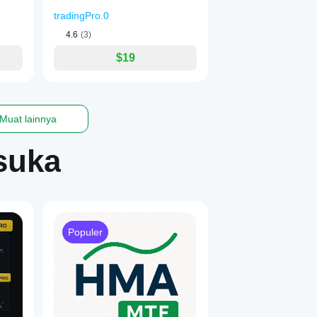
tradingPro.0
4.6
(3)
$19
Muat lainnya
suka
Populer