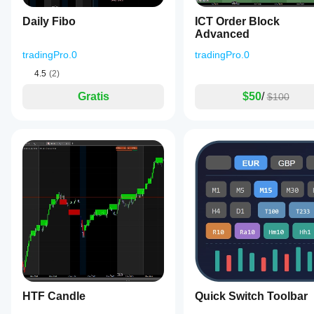
Daily Fibo
ICT Order Block
Advanced
tradingPro.0
tradingPro.0
4.5
(2)
Gratis
$50
/
$100
HTF Candle
Quick Switch Toolbar