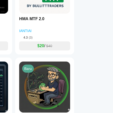
HMA MTF 2.0
IANTIAI
4.3
(3)
$20
/
$40
Baru