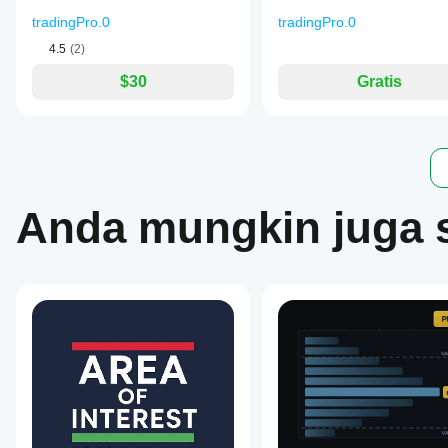
tradingPro.0
tradingPro.0
4.5
(2)
$30
Gratis
Anda mungkin juga 