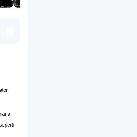
or, 
mana 
eperti 