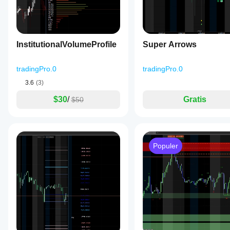
InstitutionalVolumeProfile
Super Arrows
tradingPro.0
tradingPro.0
3.6
(3)
$30
/
Gratis
$50
Populer