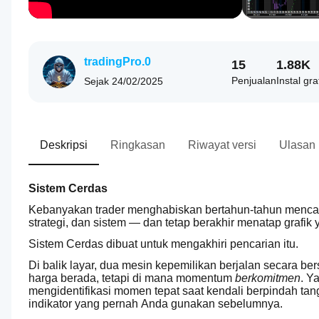
tradingPro.0
15
1.88K
Penjualan
Instal gra
Sejak
24/02/2025
Deskripsi
Ringkasan
Riwayat versi
Ulasan
Sistem Cerdas
Kebanyakan trader menghabiskan bertahun-tahun mencari sa
strategi, dan sistem — dan tetap berakhir menatap grafik
Sistem Cerdas dibuat untuk mengakhiri pencarian itu.
Di balik layar, dua mesin kepemilikan berjalan secara b
harga berada, tetapi di mana momentum 
berkomitmen
. Y
mengidentifikasi momen tepat saat kendali berpindah tang
indikator yang pernah Anda gunakan sebelumnya.