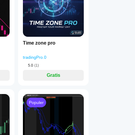
 mereka yang mempersiapkan, bukan yang bereaksi — selalu ke
Time zone pro
tradingPro.0
5.0
(1)
Gratis
Populer