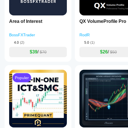
Area of Interest
QX VolumeProfile Pro
BossFXTrader
RodR
4.0
(2)
5.0
(1)
$39
/
$26
/
$70
$50
Populer