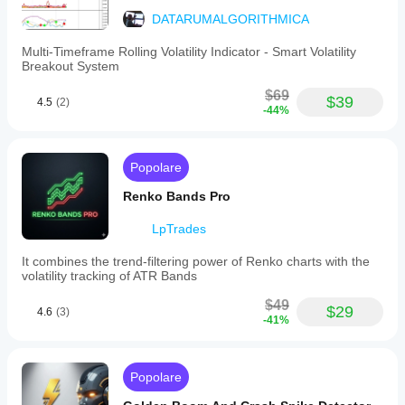
DATARUMALGORITHMICA
Multi-Timeframe Rolling Volatility Indicator - Smart Volatility
Breakout System
$69
$39
4.5
(2)
-44%
Popolare
Renko Bands Pro
LpTrades
It combines the trend-filtering power of Renko charts with the
volatility tracking of ATR Bands
$49
$29
4.6
(3)
-41%
Popolare