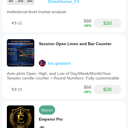
Dineshkumar_FX
institutional-level market analysis
$50
$30
4.5
(2)
-40%
Session Open Lines and Bar Counter
luis.gasparin
Auto-plots Open, High, and Low of Day/Week/Month/Year.
Session candle counter + Round Numbers. Fully customizable
$50
$26
5.0
(3)
-48%
Nuovo
Emperor Pro