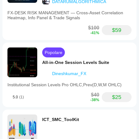
DATARUMALGORITHMICA
FX‑DESK RISK MANAGEMENT — Cross‑Asset Correlation
Heatmap, Info Panel & Trade Signals
$100
$59
-41%
Popolare
All-in-One Session Levels Suite
Dineshkumar_FX
Institutional Session Levels Pro OHLC,Prev(D,W,M OHLC)
$40
$25
5.0
(1)
-38%
ICT_SMC_ToolKit