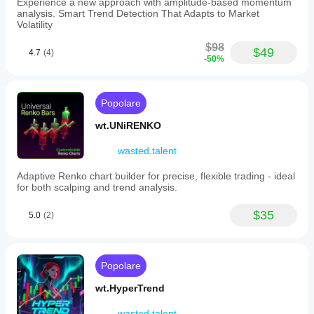
Experience a new approach with amplitude-based momentum
analysis. Smart Trend Detection That Adapts to Market
Volatility
$98
$49
4.7
(4)
-50%
Popolare
wt.UNiRENKO
wasted.talent
Adaptive Renko chart builder for precise, flexible trading - ideal
for both scalping and trend analysis.
$35
5.0
(2)
Popolare
wt.HyperTrend
wasted.talent