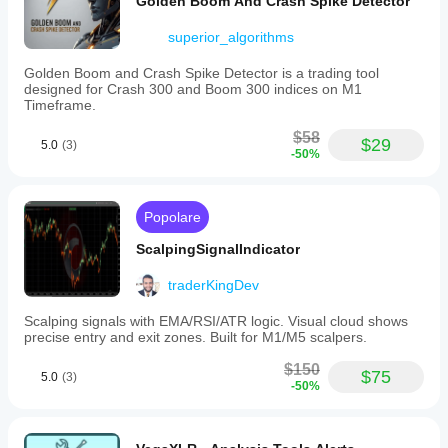
Golden Boom And Crash Spike Detector
superior_algorithms
Golden Boom and Crash Spike Detector is a trading tool
designed for Crash 300 and Boom 300 indices on M1
Timeframe.
$58
$29
5.0
(3)
-50%
Popolare
ScalpingSignalIndicator
traderKingDev
Scalping signals with EMA/RSI/ATR logic. Visual cloud shows
precise entry and exit zones. Built for M1/M5 scalpers.
$150
$75
5.0
(3)
-50%