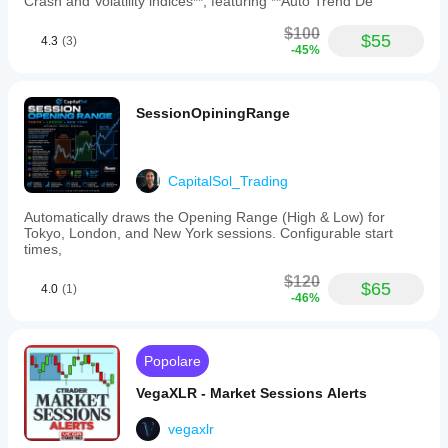
Crash and Volatility indices**, featuring **Auto Trend De
$100
$55
4.3
(3)
-45%
SessionOpiningRange
CapitalSol_Trading
Automatically draws the Opening Range (High & Low) for
Tokyo, London, and New York sessions. Configurable start
times,
$120
$65
4.0
(1)
-46%
Popolare
VegaXLR - Market Sessions Alerts
vegaxlr