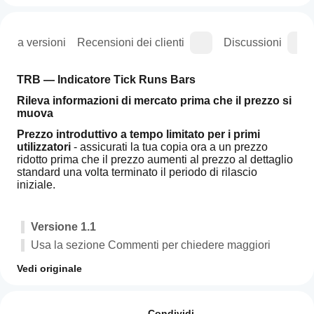
ogia versioni
Recensioni dei clienti
Discussioni
TRB — Indicatore Tick Runs Bars
Rileva informazioni di mercato prima che il prezzo si 
muova
Prezzo introduttivo a tempo limitato per i primi 
utilizzatori
 - assicurati la tua copia ora a un prezzo 
ridotto prima che il prezzo aumenti al prezzo al dettaglio 
standard una volta terminato il periodo di rilascio 
iniziale.
Versione 1.1
Usa la sezione Commenti per chiedere maggiori 
dettagli
Vedi originale
Disponibile per sessione video con guida 
Profilo indicatore
Come
all'installazione dopo l'acquisto
posso
Recensioni: 0
Condividi