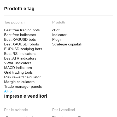
Prodotti e tag
Tag popolari
Prodotti
Best free trading bots
cBot
Best free indicators
Indicatori
Best XAGUSD bots
Plugin
Best XAUUSD robots
Strategie copiabili
EURUSD scalping bots
Best RSI indicators
Best ATR indicators
VWAP indicators
MACD indicators
Grid trading tools
Risk reward calculator
Margin calculators
Trade manager panels
Altro
Imprese e venditori
Per le aziende
Per i venditori