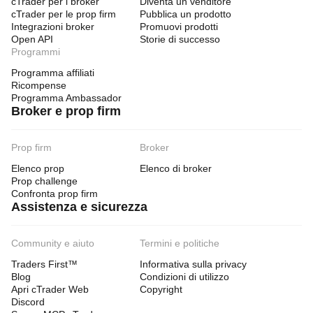
cTrader per i broker
Diventa un venditore
cTrader per le prop firm
Pubblica un prodotto
Integrazioni broker
Promuovi prodotti
Open API
Storie di successo
Programmi
Programma affiliati
Ricompense
Programma Ambassador
Broker e prop firm
Prop firm
Broker
Elenco prop
Elenco di broker
Prop challenge
Confronta prop firm
Assistenza e sicurezza
Community e aiuto
Termini e politiche
Traders First™
Informativa sulla privacy
Blog
Condizioni di utilizzo
Apri cTrader Web
Copyright
Discord