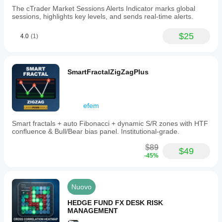
The cTrader Market Sessions Alerts Indicator marks global
sessions, highlights key levels, and sends real-time alerts.
$25
4.0
(1)
SmartFractalZigZagPlus
efem
Smart fractals + auto Fibonacci + dynamic S/R zones with HTF
confluence & Bull/Bear bias panel. Institutional-grade.
$89
$49
-45%
Nuovo
HEDGE FUND FX DESK RISK
MANAGEMENT