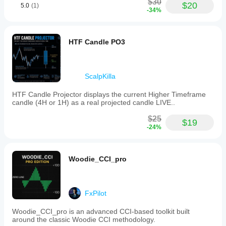
能です。
$30
$20
うす
5.0
(1)
-34%
れば
よい
です
HTF Candle PO3
か？
さま
イン
ざま
ジケ
な通
ScalpKilla
ータ
貨ペ
HTF Candle Projector displays the current Higher Timeframe
アや
ーの
candle (4H or 1H) as a real projected candle LIVE..
期間
パラ
に
イ
メー
$25
ンジ
$19
ター
-24%
ケー
を調
ター
整す
を適
べき
用
し
Woodie_CCI_pro
です
て、
か？
さま
ざま
はい。
FxPilot
な市
パラメ
場環
ーター
Woodie_CCI_pro is an advanced CCI-based toolkit built
境で
を変更
around the classic Woodie CCI methodology.
の挙
するこ