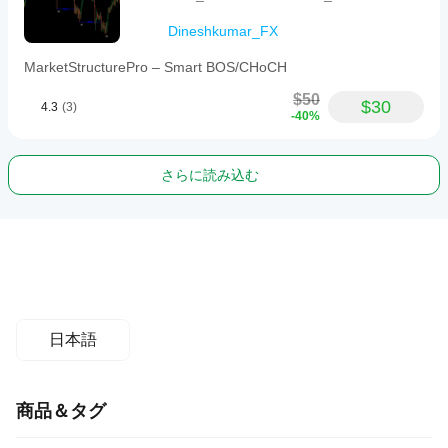
Dineshkumar_FX
MarketStructurePro – Smart BOS/CHoCH
$50
$30
4.3
(3)
-40%
さらに読み込む
日本語
商品＆タグ