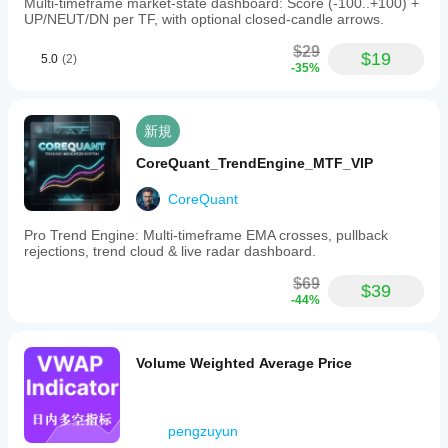
Multi-timeframe market-state dashboard: Score (-100..+100) +
UP/NEUT/DN per TF, with optional closed-candle arrows.
$29
$19
5.0
(2)
-35%
新規
CoreQuant_TrendEngine_MTF_VIP
CoreQuant
Pro Trend Engine: Multi-timeframe EMA crosses, pullback
rejections, trend cloud & live radar dashboard.
$69
$39
-44%
Volume Weighted Average Price
pengzuyun