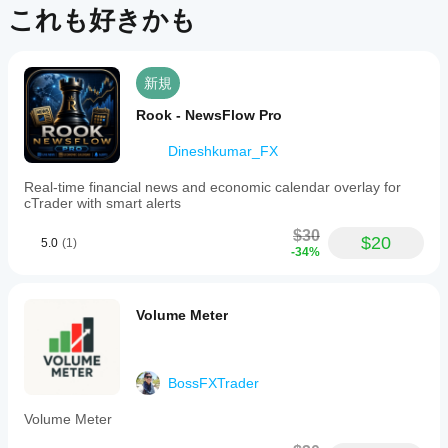
パフォーマンスを保証することもありません。
か？
レビ
これも好きかも
ュー
インジ
Storeの
があ
ケータ
インジ
りま
ーをイ
ケータ
新規
せ
ンスト
ん。
ールし
ーをサ
Rook - NewsFlow Pro
お使
たら、
ポート
いに
インス
してい
Dineshkumar_FX
なっ
タンス
るのは
たこ
を追加
どの
Real-time financial news and economic calendar overlay for
とが
する
cTrader with smart alerts
cTrader
ある
と、テ
アプリ
方
クニカ
$30
$20
です
5.0
(1)
は、
ル分析
-34%
か？
ぜひ
にイン
レビ
ジケー
カスタム
イン
ュー
ターを
インジケ
Volume Meter
をお
使用で
ジケ
ーターは
願い
きるよ
ータ
cTrader
しま
うにな
Windows
ーを
す。
りま
と
テス
BossFXTrader
す。
cTrader
トす
Macでの
Volume Meter
るに
み利用可
はど