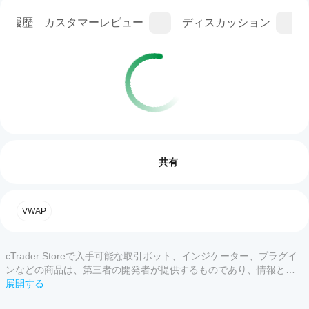
ン履歴
カスタマーレビュー
ディスカッション
インジケーターのプロフィール
イン
ジケ
レビュー: 0
ータ
共有
ーの
使用
を開
カスタマーレビュー
VWAP
始す
るに
すべて
5
4
3
2
はど
cTrader Storeで入手可能な取引ボット、インジケーター、プラグイ
うす
この
ンなどの商品は、第三者の開発者が提供するものであり、情報と技
れば
商品
術の取得のみを目的としてご利用いただけます。cTrader Storeはブ
展開する
よい
には
ローカーではなく、投資助言や個人的な推奨を行うことも、将来の
です
まだ