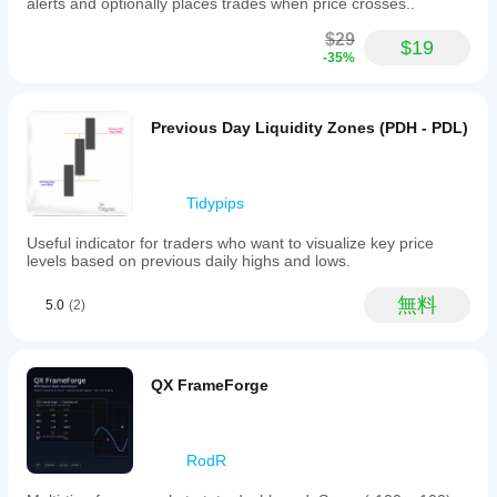
alerts and optionally places trades when price crosses..
$29
$19
-35%
Previous Day Liquidity Zones (PDH - PDL)
Tidypips
Useful indicator for traders who want to visualize key price
levels based on previous daily highs and lows.
無料
5.0
(2)
QX FrameForge
RodR