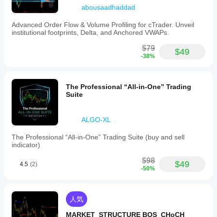
abousaadhaddad
Advanced Order Flow & Volume Profiling for cTrader. Unveil
institutional footprints, Delta, and Anchored VWAPs.
$79
$49
-38%
The Professional “All-in-One” Trading
Suite
ALGO-XL
The Professional “All-in-One” Trading Suite (buy and sell
indicator)
$98
$49
4.5
(2)
-50%
人気
MARKET_STRUCTURE BOS_CHoCH