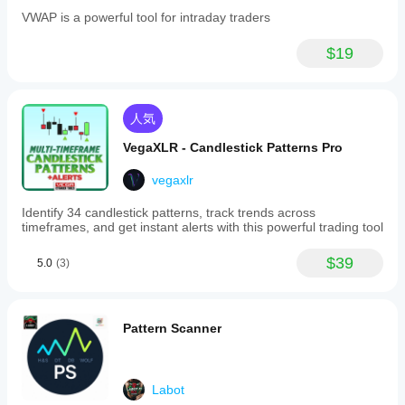
VWAP is a powerful tool for intraday traders
$19
人気
VegaXLR - Candlestick Patterns Pro
vegaxlr
Identify 34 candlestick patterns, track trends across
timeframes, and get instant alerts with this powerful trading tool
$39
5.0
(3)
Pattern Scanner
Labot