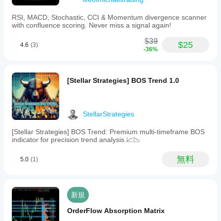
RSI, MACD, Stochastic, CCI & Momentum divergence scanner
with confluence scoring. Never miss a signal again!
$39
$25
4.6
(3)
-36%
[Stellar Strategies] BOS Trend 1.0
StellarStrategies
[Stellar Strategies] BOS Trend: Premium multi-timeframe BOS
indicator for precision trend analysis.📈📉
無料
5.0
(1)
新規
OrderFlow Absorption Matrix