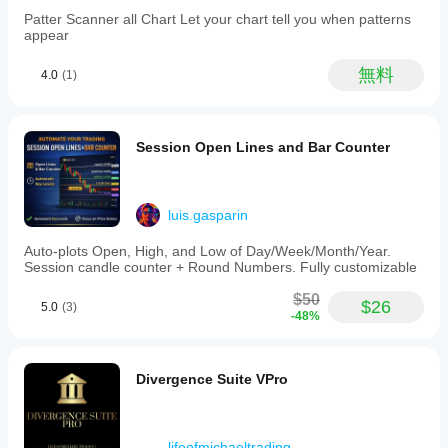
Patter Scanner all Chart Let your chart tell you when patterns
appear
無料
4.0
(1)
Session Open Lines and Bar Counter
luis.gasparin
Auto-plots Open, High, and Low of Day/Week/Month/Year.
Session candle counter + Round Numbers. Fully customizable
$50
$26
5.0
(3)
-48%
Divergence Suite VPro
lifeofmichaeltrading