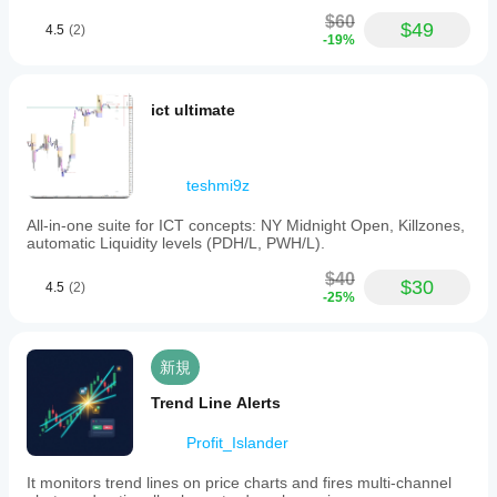
動を
とで、
$60
$49
ご確
4.5
(2)
インジ
-19%
認く
ケータ
ださ
ーを戦
い。
略に適
ict ultimate
応させ
ること
ができ
ます。
teshmi9z
All-in-one suite for ICT concepts: NY Midnight Open, Killzones,
automatic Liquidity levels (PDH/L, PWH/L).
$40
$30
4.5
(2)
-25%
新規
Trend Line Alerts
Profit_Islander
It monitors trend lines on price charts and fires multi-channel