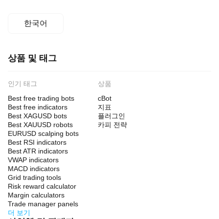
한국어
상품 및 태그
인기 태그
상품
Best free trading bots
cBot
Best free indicators
지표
Best XAGUSD bots
플러그인
Best XAUUSD robots
카피 전략
EURUSD scalping bots
Best RSI indicators
Best ATR indicators
VWAP indicators
MACD indicators
Grid trading tools
Risk reward calculator
Margin calculators
Trade manager panels
더 보기