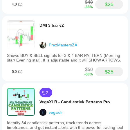
$40
$25
4.0
(1)
-38%
DMI 3 bar v2
PrezMastersZA
Shows BUY & SELL signals for 3 & 4 BAR PATTERN (Morning
star/ Evening star). It is adjustable and it will SHOW ARROWS.
$50
$25
5.0
(1)
-50%
인기
VegaXLR - Candlestick Patterns Pro
vegaxlr
Identify 34 candlestick patterns, track trends across
timeframes, and get instant alerts with this powerful trading tool