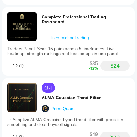
Complete Professional Trading
Dashboard
lifeofmichaeltrading
Traders Panel: Scan 15 pairs across 5 timeframes. Live
heatmap, strength rankings and best setups in one panel.
$35
$24
5.0
(1)
-32%
인기
ALMA-Gaussian Trend Filter
PrimeQuant
📈 Adaptive ALMA-Gaussian hybrid trend filter with precision
smoothing and clear buy/sell signals.
$49
$29
4.6
(3)