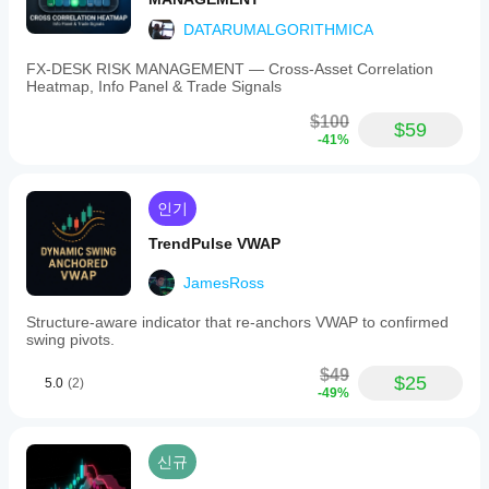
하여
이해
자신
DATARUMALGORITHMICA
할
의
수
전략
FX‑DESK RISK MANAGEMENT — Cross‑Asset Correlation
있습
에
Heatmap, Info Panel & Trade Signals
니
맞게
다.
$100
지표
$59
-41%
를
조정
할
수
인기
있습
니
TrendPulse VWAP
다.
JamesRoss
Structure-aware indicator that re-anchors VWAP to confirmed
swing pivots.
$49
$25
5.0
(2)
-49%
신규