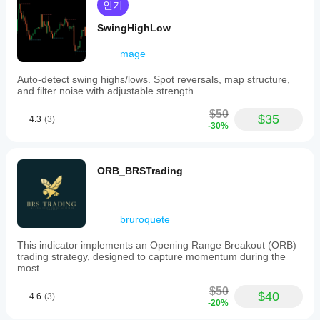
인기
SwingHighLow
mage
Auto-detect swing highs/lows. Spot reversals, map structure,
and filter noise with adjustable strength.
$50
$35
4.3
(3)
-30%
ORB_BRSTrading
bruroquete
This indicator implements an Opening Range Breakout (ORB)
trading strategy, designed to capture momentum during the
most
$50
$40
4.6
(3)
-20%