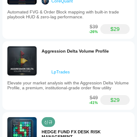
있
CoreQuant
사
나
람
Automated FVG & Order Block mapping with built-in trade
요?
들
playbook HUD & zero-lag performance.
에
다양
지
게
한
$39
$29
표
가
심벌
-26%
매
장
및
먼
기간
개
저
에
변
Aggression Delta Volume Profile
소
지표
수
개
를
를
해
적용
조
주
하여
LpTrades
정
세
다양
해
요!
한
Elevate your market analysis with the Aggression Delta Volume
야
시장
Profile, a premium, institutional-grade order flow utility
하
조건
에서
나
$49
$29
지표
-41%
요?
가
예,
어떻
매개
게
변수
신규
작동
를
하는
HEDGE FUND FX DESK RISK
수정
지
MANAGEMENT