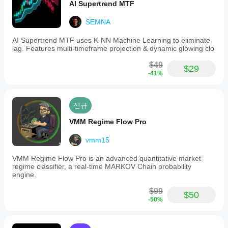
AI Supertrend MTF
SEMNA
AI Supertrend MTF uses K-NN Machine Learning to eliminate
lag. Features multi-timeframe projection & dynamic glowing clo
$49
$29
-41%
신규
VMM Regime Flow Pro
vmm15
VMM Regime Flow Pro is an advanced quantitative market
regime classifier, a real-time MARKOV Chain probability
engine.
$99
$50
-50%