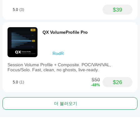
$39
5.0
(3)
QX VolumeProfile Pro
RodR
Session Volume Profile + Composite. POC/VAH/VAL,
Focus/Solo. Fast, clean, no ghosts, live-ready.
$50
$26
5.0
(1)
-48%
더 불러오기