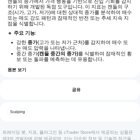
캔들의 종가에서 가격 행동을 기반으로 진입 기회를 감지
하기 위해 개발된 독점 도구입니다. 이 지표는 캔들의 구
조(시가, 고가, 저가)에 대한 상대적 종가를 분석하여 매수 
또는 매도 강도 패턴과 잠재적인 반전 또는 추세 지속 지
점을 식별합니다.
🔸 
주요 기능
:
강한 
종가
(고가 또는 저가 근처)를 감지하여 매수 또
는 매도 압력을 나타냅니다.
중간 종가
(캔들 중간의 종가)
를 식별하여 잠재적인 횡
보 또는 돌파를 예측하는 데 유용합니다.
다른 지표와 함께 사용하여 
진입 및 퇴장 신호
를 검증
원본 보기
할 수 있습니다.
지표 프로필
다양한 
타임프레임
과 호환되어 스캘핑과 스윙 트레이
지
딩 모두에 적합합니다.
표
리뷰: 0
를
공유
💡 지연된 신호에 의존하지 않고 가격 행동을 통해 
시장 
어
실제 행동
을 이해하고자 하는 트레이더에게 이상적입니
다.
떻
게
고객 리뷰
Scalping
사
용
모두
5
4
3
2
1
할
트레이딩 봇, 지표, 플러그인 등 cTrader Store에서 제공되는 상품은
수
이
제3자 개발자에 의해 제공되며, 이는 단순히 정보 및 기술적 접근을 목