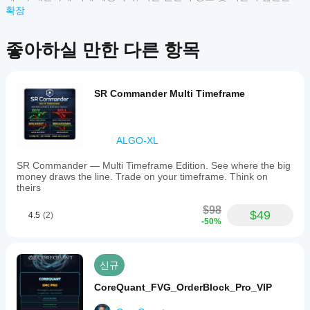
있
상
적으로 제공된 것입니다. cTrader Store는 중개인이 아니며, 투자 조
확장
나
품
언, 개인별 추천 또는 향후 성과에 대한 어떠한 보장도 제공하지 않습
요?
에
니다.
설치
대
좋아하실 만한 다른 항목
어떤
후
한
cTrader
인스
리
앱이
턴스
뷰
를
Store의
SR Commander Multi Timeframe
가
추가
아
지표를
하여
직
지원하
기술
없
나요?
ALGO-XL
분석
습
맞춤형
을
니
지
지표는
SR Commander — Multi Timeframe Edition. See where the big
위한
다.
표
money draws the line. Trade on your timeframe. Think on
cTrader
지표
이
theirs
를
Windows
를
미
및 Mac에
어
사용
사
$98
서만 사
$49
떻
4.5
(2)
할
용
-50%
용할 수
게
수
해
있습니
있습
테
보
다.
니
셨
스
신규
다.
나
트
요?
할
CoreQuant_FVG_OrderBlock_Pro_VIP
다
수
른